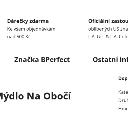
Dárečky zdarma
Oficiální zasto
Ke všem objednávkám
oblíbených US zn
nad 500 Kč
L.A. Girl & L.A. Col
Značka
BPerfect
Ostatní i
Dop
Kate
Mýdlo Na Obočí
Dru
Hmo