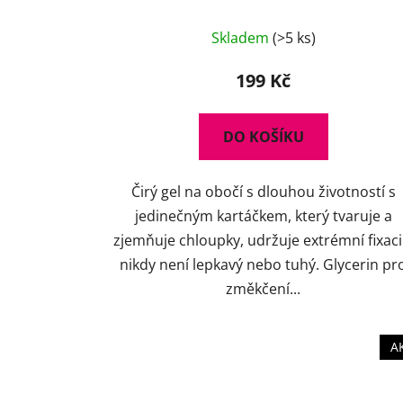
Průměrné
Skladem
(>5 ks)
hodnocení
produktu
199 Kč
je
4,5
DO KOŠÍKU
z
5
Čirý gel na obočí s dlouhou životností s
hvězdiček.
jedinečným kartáčkem, který tvaruje a
zjemňuje chloupky, udržuje extrémní fixaci
nikdy není lepkavý nebo tuhý. Glycerin pr
změkčení...
A