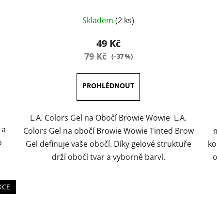
Průměrné
Skladem
(2 ks)
hodnocení
produktu
49 Kč
je
79 Kč
(–37 %)
5,0
z
5
hvězdiček.
L.A. Colors Gel na Obočí Browie Wowie L.A.
 a
Colors Gel na obočí Browie Wowie Tinted Brow
o
Gel definuje vaše obočí. Díky gelové struktuře
ko
drží obočí tvar a vyborně barví.
o
KCE