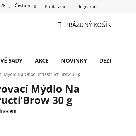
CZK
Čeština
Přihlášení
Registrace
PRÁZDNÝ KOŠÍK
NÁKUPNÍ
KOŠÍK
VÉ SADY
AKCE
NOVINKY
DEZINFEKCE
cí Mýdlo Na Obočí Indestructi’Brow 30 g
rovací Mýdlo Na
ucti’Brow 30 g
dnocení