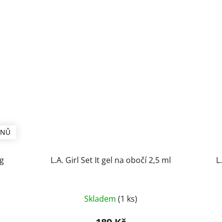
ÍNŮ
g
L.A. Girl Set It gel na obočí 2,5 ml
L
Skladem
(1 ks)