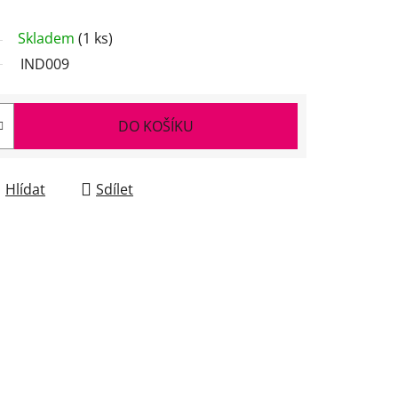
Skladem
(1 ks)
IND009
DO KOŠÍKU
Hlídat
Sdílet