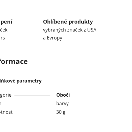
upení
Oblíbené produkty
aček
vybraných značek z USA
ors
a Evropy
nformace
lňkové parametry
gorie
Obočí
h
barvy
tnost
30 g