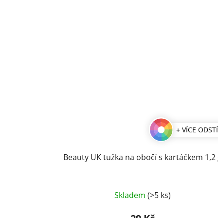
+ VÍCE ODST
Beauty UK tužka na obočí s kartáčkem 1,2 
Průměrné
Skladem
(>5 ks)
hodnocení
produktu