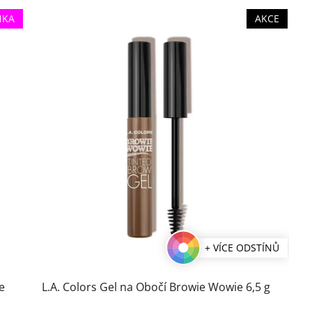
NKA
AKCE
+ VÍCE ODSTÍNŮ
e
L.A. Colors Gel na Obočí Browie Wowie 6,5 g