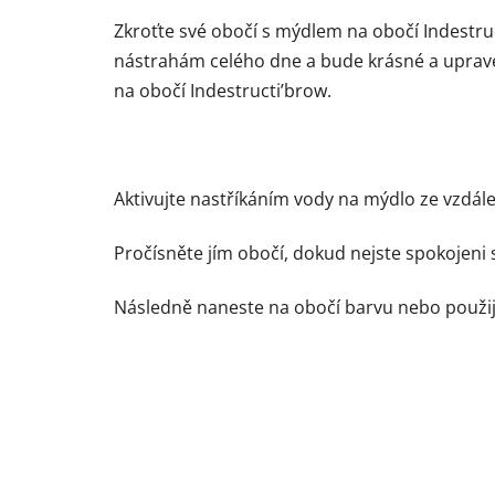
Zkroťte své obočí s mýdlem na obočí Indestr
nástrahám celého dne a bude krásné a uprave
na obočí Indestructi’brow.
Aktivujte nastříkáním vody na mýdlo ze vzdál
Pročísněte jím obočí, dokud nejste spokojeni s
Následně naneste na obočí barvu nebo použijt