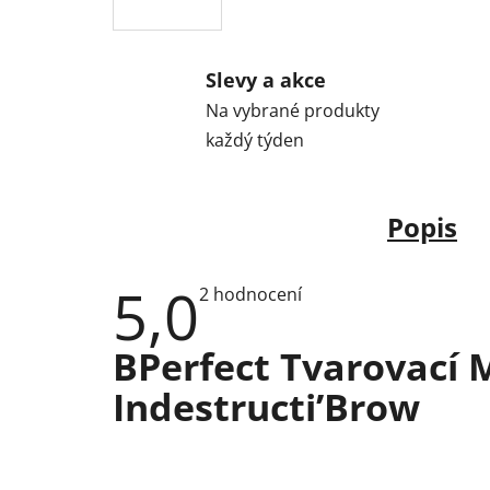
Slevy a akce
Na vybrané produkty
každý týden
Popis
5,0
Průměrné
2 hodnocení
hodnocení
produktu
je
BPerfect Tvarovací 
5,0
z
Indestructi’Brow
5
hvězdiček.