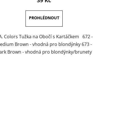
39 Kč
je
5,0
z
5
hvězdiček.
A. Colors Tužka na Obočí s Kartáčkem 672 -
edium Brown - vhodná pro blondýnky 673 -
ark Brown - vhodná pro blondýnky/brunety