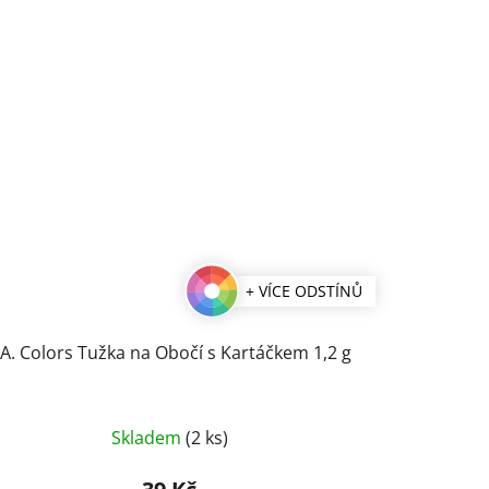
+ VÍCE ODSTÍNŮ
.A. Colors Tužka na Obočí s Kartáčkem 1,2 g
Průměrné
Skladem
(2 ks)
hodnocení
produktu