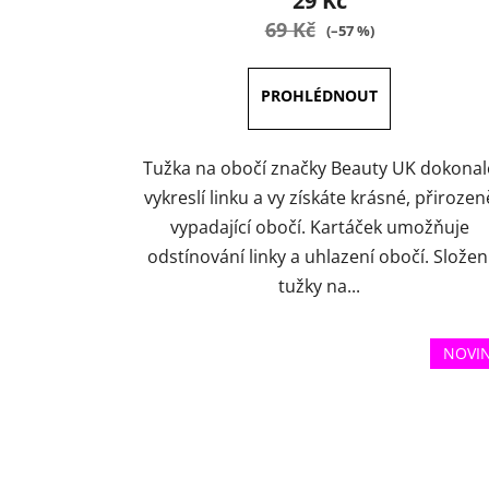
29 Kč
je
69 Kč
(–57 %)
5,0
z
5
hvězdiček.
Tužka na obočí značky Beauty UK dokonal
vykreslí linku a vy získáte krásné, přirozen
vypadající obočí. Kartáček umožňuje
odstínování linky a uhlazení obočí. Složen
tužky na...
NOVI