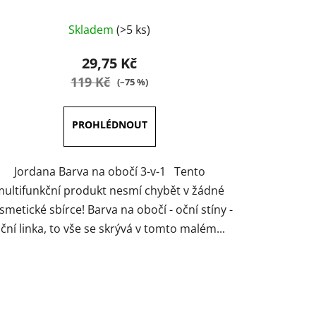
Průměrné
Skladem
(>5 ks)
hodnocení
produktu
29,75 Kč
je
119 Kč
(–75 %)
4,3
z
5
hvězdiček.
Jordana Barva na obočí 3-v-1 Tento
multifunkční produkt nesmí chybět v žádné
smetické sbírce! Barva na obočí - oční stíny -
ční linka, to vše se skrývá v tomto malém...