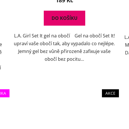
189 Kč
DO KOŠÍKU
L.A. Girl Set It gel na obočí Gel na obočí Set It!
L.
upraví vaše obočí tak, aby vypadalo co nejlépe.
e
M
Jemný gel bez vůně přirozeně zafixuje vaše
ě
D
obočí bez pocitu...
í
NKA
AKCE