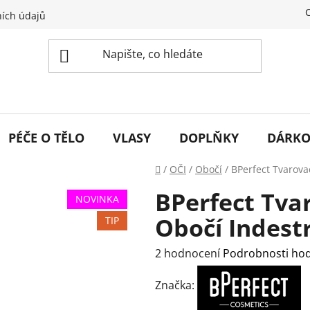
ích údajů
PÉČE O TĚLO
VLASY
DOPLŇKY
DÁRKO
Domů
/
OČI
/
Obočí
/
BPerfect Tvarova
BPerfect Tva
NOVINKA
Obočí Indestr
TIP
Průměrné
2 hodnocení
Podrobnosti ho
hodnocení
Značka:
produktu
je