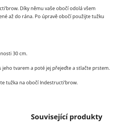
ucti’brow. Díky němu vaše obočí odolá všem
né až do rána. Po úpravě obočí použijte tužku
enosti 30 cm.
 jeho tvarem a poté jej přejeďte a stlačte prstem.
e tužka na obočí Indestructi’brow.
Související produkty