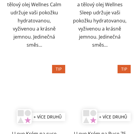
tělový olej Wellnes Calm
a tělový olej Wellnes
udržuje vaši pokožku
Sleep udržuje vaši
hydratovanou,
pokožku hydratovanou,
vyživenou a krásně
vyživenou a krásně
jemnou. Jedinečná
jemnou. Jedinečná
směs...
směs...
TIP
TIP
+ VÍCE DRUHŮ
+ VÍCE DRUHŮ
I Love Krém na ruce
I Love Krém na Ruce 75