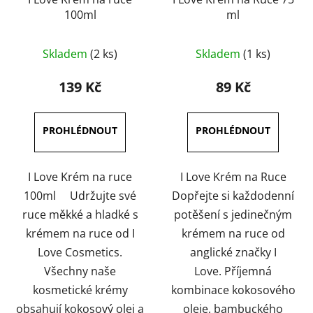
100ml
ml
Průměrné
Skladem
(2 ks)
Skladem
(1 ks)
hodnocení
produktu
139 Kč
89 Kč
je
4,5
z
5
hvězdiček.
I Love Krém na ruce
I Love Krém na Ruce
100ml Udržujte své
Dopřejte si každodenní
ruce měkké a hladké s
potěšení s jedinečným
krémem na ruce od I
krémem na ruce od
Love Cosmetics.
anglické značky I
Všechny naše
Love. Příjemná
kosmetické krémy
kombinace kokosového
obsahují kokosový olej a
oleje, bambuckého