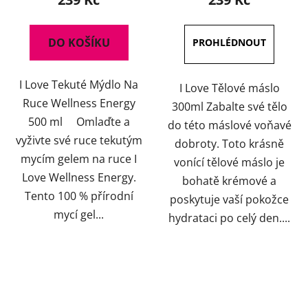
DO KOŠÍKU
I Love Tekuté Mýdlo Na
I Love Tělové máslo
Ruce Wellness Energy
300ml Zabalte své tělo
500 ml Omlaďte a
do této máslové voňavé
vyživte své ruce tekutým
dobroty. Toto krásně
mycím gelem na ruce I
vonící tělové máslo je
Love Wellness Energy.
bohatě krémové a
Tento 100 % přírodní
poskytuje vaší pokožce
mycí gel...
hydrataci po celý den....