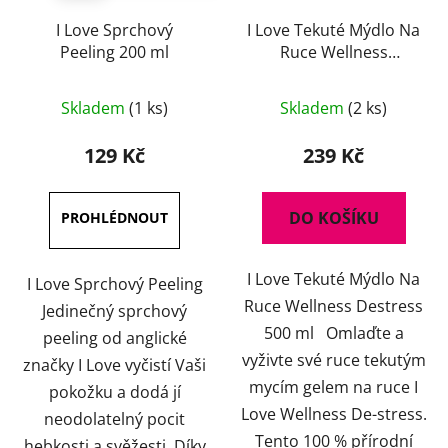
I Love Sprchový
I Love Tekuté Mýdlo Na
Peeling 200 ml
Ruce Wellness
Destress 500 ml
Skladem
(1 ks)
Skladem
(2 ks)
129 Kč
239 Kč
DO KOŠÍKU
I Love Tekuté Mýdlo Na
I Love Sprchový Peeling
Ruce Wellness Destress
Jedinečný sprchový
500 ml Omlaďte a
peeling od anglické
vyživte své ruce tekutým
značky I Love vyčistí Vaši
mycím gelem na ruce I
pokožku a dodá jí
Love Wellness De-stress.
neodolatelný pocit
Tento 100 % přírodní
hebkosti a svěžesti. Díky