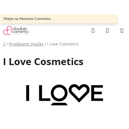
Přejít
na
obsah
Vítejte na Absolute Cosmetics
Hledat
NÁKUP
KOŠÍK
Domů
/
Prodávané značky
/
I Love Cosmetics
I Love Cosmetics