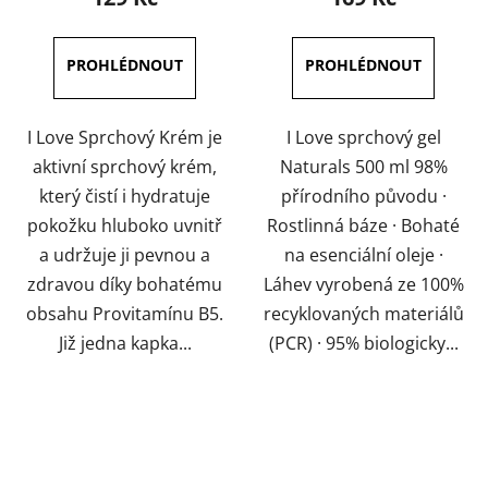
I Love Sprchový Krém je
I Love sprchový gel
aktivní sprchový krém,
Naturals 500 ml 98%
který čistí i hydratuje
přírodního původu ·
pokožku hluboko uvnitř
Rostlinná báze · Bohaté
a udržuje ji pevnou a
na esenciální oleje ·
zdravou díky bohatému
Láhev vyrobená ze 100%
obsahu Provitamínu B5.
recyklovaných materiálů
Již jedna kapka...
(PCR) · 95% biologicky...