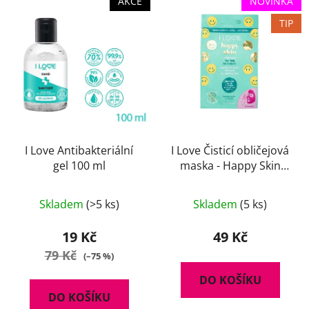
AKCE
NOVINKA
ý
n
TIP
p
í
i
p
s
r
p
o
r
d
o
u
d
k
u
I Love Antibakteriální
I Love Čisticí obličejová
t
gel 100 ml
maska - Happy Skin
k
ů
10ml
t
Průměrné
ů
Skladem
(>5 ks)
Skladem
(5 ks)
hodnocení
produktu
19 Kč
49 Kč
je
79 Kč
(–75 %)
5,0
DO KOŠÍKU
z
DO KOŠÍKU
5