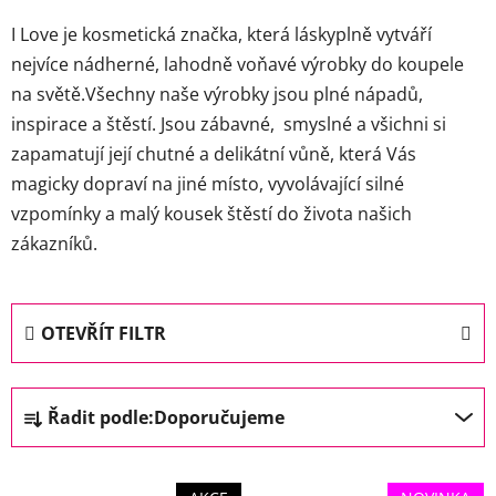
I Love je kosmetická značka, která láskyplně vytváří
nejvíce nádherné, lahodně voňavé výrobky do koupele
na světě.Všechny naše výrobky jsou plné nápadů,
inspirace a štěstí. Jsou zábavné, smyslné a všichni si
zapamatují její chutné a delikátní vůně, která Vás
magicky dopraví na jiné místo, vyvolávající silné
vzpomínky a malý kousek štěstí do života našich
zákazníků.
OTEVŘÍT FILTR
Ř
Řadit podle:
Doporučujeme
a
z
V
e