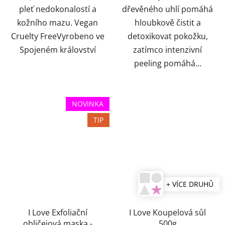
pleť nedokonalostí a
dřevěného uhlí pomáhá
kožního mazu. Vegan
hloubkově čistit a
Cruelty FreeVyrobeno ve
detoxikovat pokožku,
Spojeném království
zatímco intenzivní
peeling pomáhá...
NOVINKA
TIP
+ VÍCE DRUHŮ
I Love Exfoliační
I Love Koupelová sůl
obličejová maska -
500g