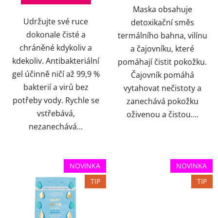
Maska obsahuje
hvězdiček.
Udržujte své ruce
detoxikační směs
dokonale čisté a
termálního bahna, vilínu
chráněné kdykoliv a
a čajovníku, které
kdekoliv. Antibakteriální
pomáhají čistit pokožku.
gel účinně ničí až 99,9 %
Čajovník pomáhá
bakterií a virů bez
vytahovat nečistoty a
potřeby vody. Rychle se
zanechává pokožku
vstřebává,
oživenou a čistou....
nezanechává...
NOVINKA
NOVINKA
TIP
TIP