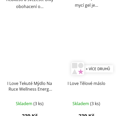
mycí gel je...
obohacení o...
+ VÍCE DRUHŮ
I Love Tekuté Mýdlo Na
I Love Tělové máslo
Ruce Wellness Energy
500 ml
Skladem
(3 ks)
Skladem
(3 ks)
239 Kč
239 Kč