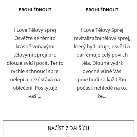
I Love Tělový sprej
I Love Tělový Sprej
Osvěžte se těmito
revitalizační tělový sprej,
krásně voňavými
který hydratuje, osvěží a
tělovými spreji pro
parfémuje celý povrch
dlouze svěží pocit. Tento
těla. Dlouhá výdrž
rychle schnoucí sprej
ovocné vůně Vás
nelepí a nezůstává na
povzbudí za každého
oblečení. Poskytuje
počasí, nehledě na to,
vaší...
že...
NAČÍST 7 DALŠÍCH