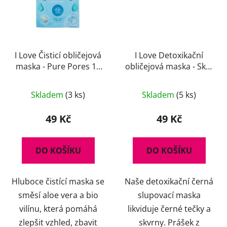
I Love Čisticí obličejová
I Love Detoxikační
maska - Pure Pores 10
obličejová maska - Skin
ml
Superstar 10 ml
Skladem
(3 ks)
Skladem
(5 ks)
49 Kč
49 Kč
DO KOŠÍKU
DO KOŠÍKU
Hluboce čistící maska se
Naše detoxikační černá
směsí aloe vera a bio
slupovací maska
vilínu, která pomáhá
likviduje černé tečky a
zlepšit vzhled, zbavit
skvrny. Prášek z