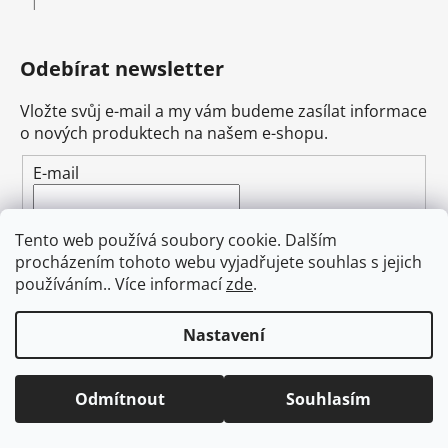
|
Hodnocení produktu je 5 z 5 hvězdiček.
Odebírat newsletter
Vložte svůj e-mail a my vám budeme zasílat informace
o nových produktech na našem e-shopu.
E-mail
Vložením e-mailu souhlasíte s
podmínkami
Tento web používá soubory cookie. Dalším
ochrany osobních údajů
procházením tohoto webu vyjadřujete souhlas s jejich
používáním.. Více informací
zde
.
PŘIHLÁSIT SE
Nastavení
Odmítnout
Souhlasím
Obchodní podmínky
Doprava
Napište nám
Ochrana osobních údajů GDPR
O nás