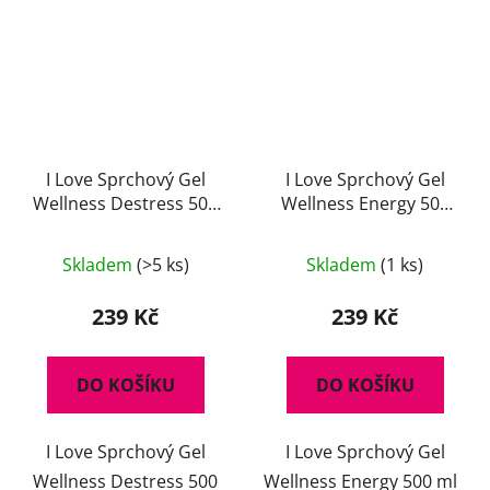
I Love Sprchový Gel
I Love Sprchový Gel
Wellness Destress 500
Wellness Energy 500
ml
ml
Průměrné
Skladem
(>5 ks)
Skladem
(1 ks)
hodnocení
produktu
239 Kč
239 Kč
je
5,0
DO KOŠÍKU
DO KOŠÍKU
z
5
I Love Sprchový Gel
I Love Sprchový Gel
hvězdiček.
Wellness Destress 500
Wellness Energy 500 ml