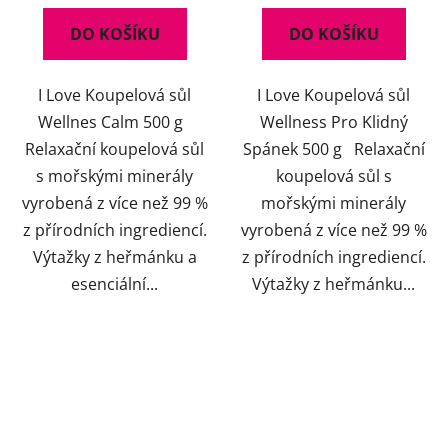
DO KOŠÍKU
DO KOŠÍKU
I Love Koupelová sůl
I Love Koupelová sůl
Wellnes Calm 500 g
Wellness Pro Klidný
Relaxační koupelová sůl
Spánek 500 g Relaxační
s mořskými minerály
koupelová sůl s
vyrobená z více než 99 %
mořskými minerály
z přírodních ingrediencí.
vyrobená z více než 99 %
Výtažky z heřmánku a
z přírodních ingrediencí.
esenciální...
Výtažky z heřmánku...