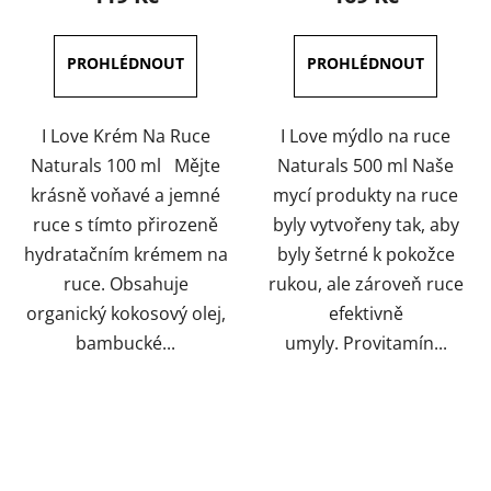
je
4,0
z
5
hvězdiček.
I Love Krém Na Ruce
I Love mýdlo na ruce
Naturals 100 ml Mějte
Naturals 500 ml Naše
krásně voňavé a jemné
mycí produkty na ruce
ruce s tímto přirozeně
byly vytvořeny tak, aby
hydratačním krémem na
byly šetrné k pokožce
ruce. Obsahuje
rukou, ale zároveň ruce
organický kokosový olej,
efektivně
bambucké...
umyly. Provitamín...