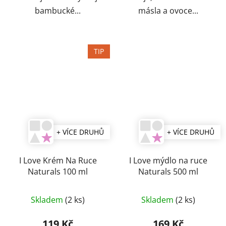
bambucké...
másla a ovoce...
TIP
+ VÍCE DRUHŮ
+ VÍCE DRUHŮ
I Love Krém Na Ruce
I Love mýdlo na ruce
Naturals 100 ml
Naturals 500 ml
Průměrné
Skladem
(2 ks)
Skladem
(2 ks)
hodnocení
produktu
119 Kč
169 Kč