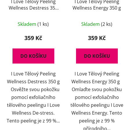
I Love Tělový Peeling
I Love Tělový Peeling
Wellness Destress 350
Wellness Energy 350 g
g
Skladem
(1 ks)
Skladem
(2 ks)
359 Kč
359 Kč
DO KOŠÍKU
DO KOŠÍKU
I Love Tělový Peeling
I Love Tělový Peeling
Wellness Destress 350 g
Wellness Energy 350 g
Osvěžte svou pokožku
Omlaďte svou pokožku
pomocí exfoliačního
pomocí exfoliačního
tělového peelingu I Love
tělového peelingu I Love
Wellness De-stress.
Wellness Energy. Tento
Tento peeling je z 99 %...
peeling je z 99 %
přírodního...