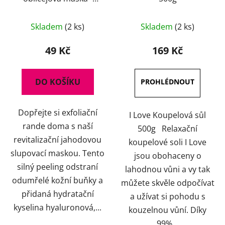
Peeling Beautiful 10ml
Skladem
(2 ks)
Skladem
(2 ks)
49 Kč
169 Kč
DO KOŠÍKU
Dopřejte si exfoliační
I Love Koupelová sůl
rande doma s naší
500g Relaxační
revitalizační jahodovou
koupelové soli I Love
slupovací maskou. Tento
jsou obohaceny o
silný peeling odstraní
lahodnou vůni a vy tak
odumřelé kožní buňky a
můžete skvěle odpočívat
přidaná hydratační
a užívat si pohodu s
kyselina hyaluronová,...
kouzelnou vůní. Díky
99%...