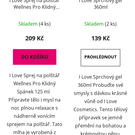
I Love Sprej na polštář
I Love Sprchový gel
Wellnes Pro Klidný
360ml
Spánek 125 ml
Průměrné
Skladem
(4 ks)
Skladem
(2 ks)
hodnocení
produktu
209 Kč
139 Kč
je
3,7
DO KOŠÍKU
z
5
I Love Sprej na polštář
hvězdiček.
I Love Sprchový gel
Wellnes Pro Klidný
360ml Probuďte své
Spánek 125 ml
smysly s dávkou krásné
Připravte tělo i mysl na
vůně od I Love
noc plnou relaxace s
Cosmetics. Tento tělový
nádherně vonícím
přípravek se jemně
sprejem na polštář. Tato
přemění na bohatou a
mlha je vyrobená z
krémovitou pěnu.