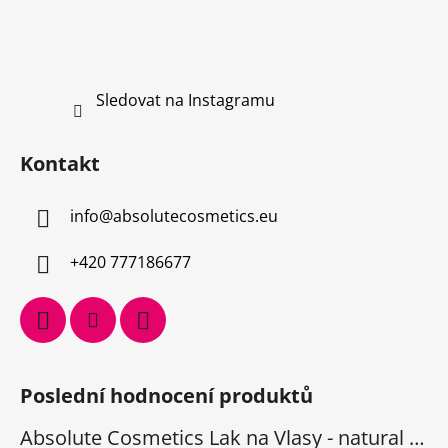
p
i
s
u
Sledovat na Instagramu
Kontakt
info
@
absolutecosmetics.eu
+420 777186677
Poslední hodnocení produktů
Absolute Cosmetics Lak na Vlasy - natural 1000 ml