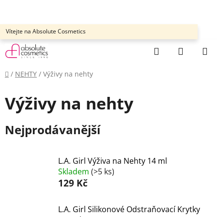
Přejít
na
obsah
Vítejte na Absolute Cosmetics
Hledat
NÁKUP
KOŠÍK
Domů
/
NEHTY
/
Výživy na nehty
Výživy na nehty
Nejprodávanější
L.A. Girl Výživa na Nehty 14 ml
Skladem
(>5 ks)
129 Kč
L.A. Girl Silikonové Odstraňovací Krytky