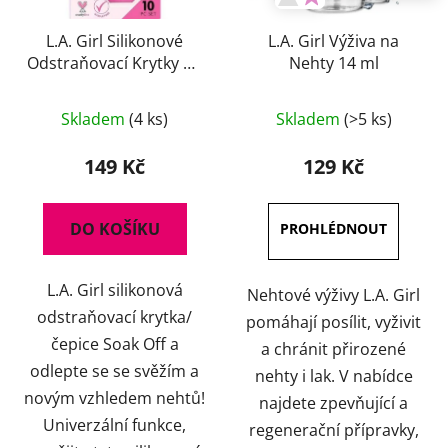
d
u
L.A. Girl Silikonové
L.A. Girl Výživa na
Odstraňovací Krytky na
Nehty 14 ml
k
Nehty
t
Průměrné
ů
Skladem
(4 ks)
Skladem
(>5 ks)
hodnocení
produktu
149 Kč
129 Kč
je
5,0
DO KOŠÍKU
z
5
L.A. Girl silikonová
hvězdiček.
Nehtové výživy L.A. Girl
odstraňovací krytka/
pomáhají posílit, vyživit
čepice Soak Off a
a chránit přirozené
odlepte se se svěžím a
nehty i lak. V nabídce
novým vzhledem nehtů!
najdete zpevňující a
Univerzální funkce,
regenerační přípravky,