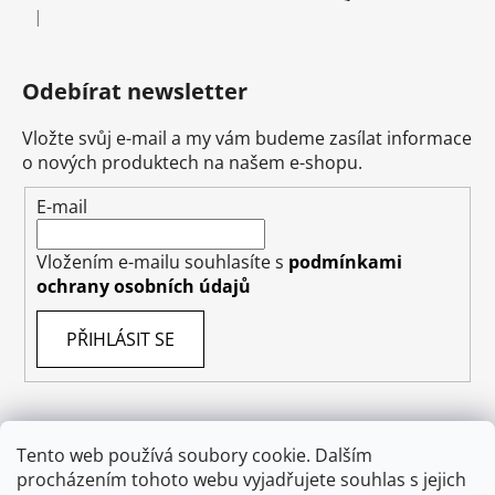
|
Hodnocení produktu je 5 z 5 hvězdiček.
Odebírat newsletter
Vložte svůj e-mail a my vám budeme zasílat informace
o nových produktech na našem e-shopu.
E-mail
Vložením e-mailu souhlasíte s
podmínkami
ochrany osobních údajů
PŘIHLÁSIT SE
Tento web používá soubory cookie. Dalším
Obchodní podmínky
Doprava
Napište nám
procházením tohoto webu vyjadřujete souhlas s jejich