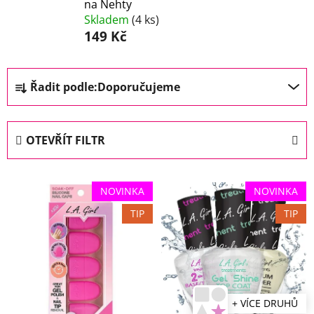
na Nehty
Skladem
(4 ks)
149 Kč
Ř
Řadit podle:
Doporučujeme
a
z
e
OTEVŘÍT FILTR
n
í
V
p
NOVINKA
NOVINKA
ý
r
TIP
TIP
p
o
i
d
s
u
p
k
r
t
+ VÍCE DRUHŮ
o
ů