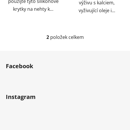
použijte tyto silikonové
výživu s kalciem,
krytky na nehty k...
vyživující oleje i...
2
položek celkem
O
v
l
Z
á
á
d
Facebook
p
a
a
c
t
í
í
p
Instagram
r
v
k
y
v
ý