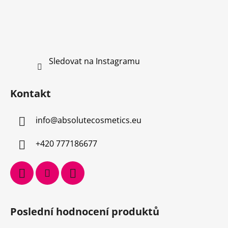
ý
p
i
s
u
Sledovat na Instagramu
Kontakt
info
@
absolutecosmetics.eu
+420 777186677
Poslední hodnocení produktů