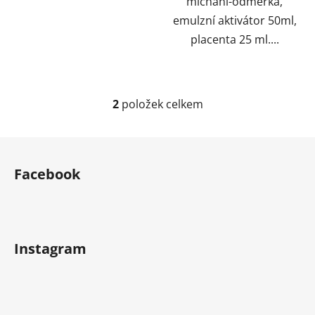
míchání-odměrka,
emulzní aktivátor 50ml,
placenta 25 ml....
2
položek celkem
O
v
l
Z
á
á
d
Facebook
p
a
a
c
t
í
í
p
Instagram
r
v
k
y
v