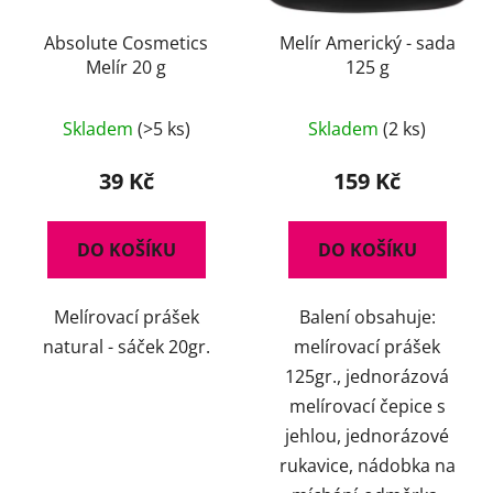
d
u
Absolute Cosmetics
Melír Americký - sada
Melír 20 g
125 g
k
t
ů
Skladem
(>5 ks)
Skladem
(2 ks)
39 Kč
159 Kč
DO KOŠÍKU
DO KOŠÍKU
Melírovací prášek
Balení obsahuje:
natural - sáček 20gr.
melírovací prášek
125gr., jednorázová
melírovací čepice s
jehlou, jednorázové
rukavice, nádobka na