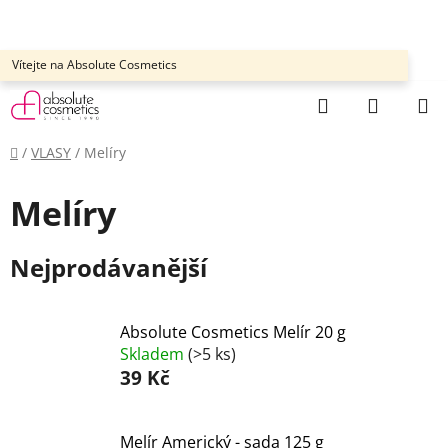
Přejít
na
obsah
Vítejte na Absolute Cosmetics
Hledat
NÁKUP
KOŠÍK
Domů
/
VLASY
/
Melíry
Melíry
Nejprodávanější
Absolute Cosmetics Melír 20 g
Skladem
(>5 ks)
39 Kč
Melír Americký - sada 125 g