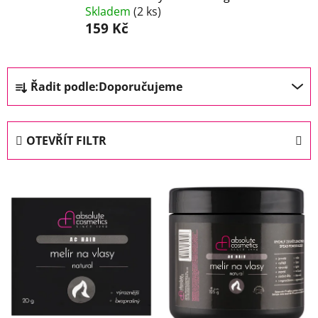
Skladem
(2 ks)
159 Kč
Ř
Řadit podle:
Doporučujeme
a
z
e
OTEVŘÍT FILTR
n
í
V
p
ý
r
p
o
i
d
s
u
p
k
r
t
o
ů