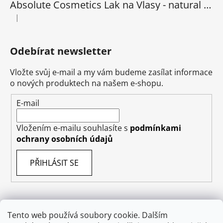
Absolute Cosmetics Lak na Vlasy - natural 1000 ml
|
Hodnocení produktu je 5 z 5 hvězdiček.
Odebírat newsletter
Vložte svůj e-mail a my vám budeme zasílat informace
o nových produktech na našem e-shopu.
E-mail
Vložením e-mailu souhlasíte s
podmínkami
ochrany osobních údajů
PŘIHLÁSIT SE
Tento web používá soubory cookie. Dalším