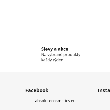
Slevy a akce
Na vybrané produkty
každý týden
Z
á
Facebook
Inst
p
a
absolutecosmetics.eu
t