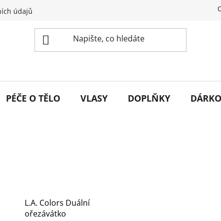
ích údajů
PÉČE O TĚLO
VLASY
DOPLŇKY
DÁRKO
L.A. Colors Duální
ořezávátko