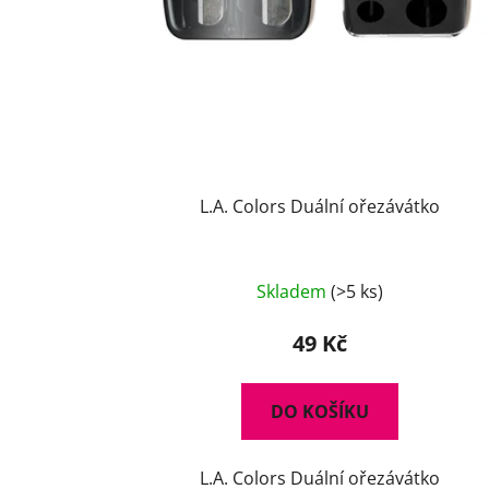
u
k
t
ů
L.A. Colors Duální ořezávátko
Skladem
(>5 ks)
49 Kč
DO KOŠÍKU
L.A. Colors Duální ořezávátko