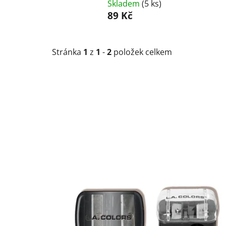
Skladem
(5 ks)
89 Kč
Stránka
1
z
1
-
2
položek celkem
V
ý
p
i
s
p
r
o
d