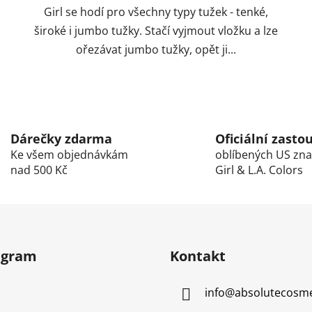
Girl se hodí pro všechny typy tužek - tenké,
široké i jumbo tužky. Stačí vyjmout vložku a lze
ořezávat jumbo tužky, opět ji...
O
v
l
Dárečky zdarma
Oficiální zasto
á
Ke všem objednávkám
oblíbených US zna
d
nad 500 Kč
Girl & L.A. Colors
a
c
í
p
r
v
agram
Kontakt
k
y
info
@
absolutecosme
v
ý