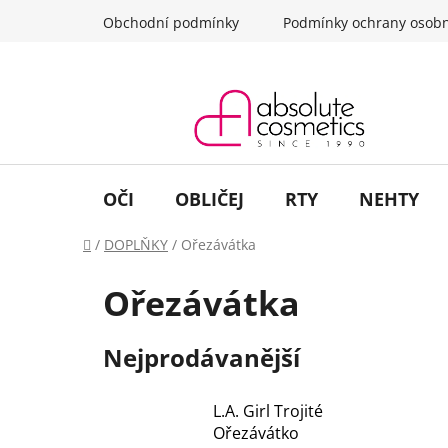
Přejít
Obchodní podmínky
Podmínky ochrany osobn
na
obsah
OČI
OBLIČEJ
RTY
NEHTY
Domů
/
DOPLŇKY
/
Ořezávátka
Ořezávátka
Nejprodávanější
L.A. Girl Trojité
Ořezávátko