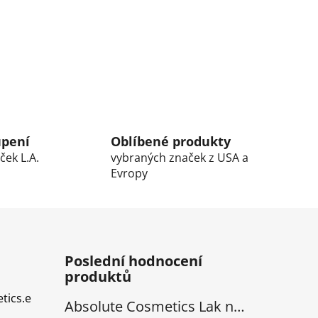
upení
Oblíbené produkty
ček L.A.
vybraných značek z USA a
Evropy
Poslední hodnocení
produktů
tics.e
Absolute Cosmetics Lak na Vlasy - natural 1000 ml