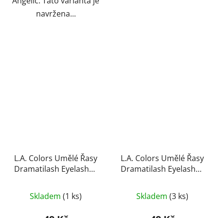
Angelic. Tato varianta je
navržena...
L.A. Colors Umělé Řasy
L.A. Colors Umělé Řasy
Dramatilash Eyelashes
Dramatilash Eyelashes
- Dainty
- Daring
Skladem
(1 ks)
Skladem
(3 ks)