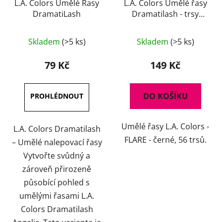
L.A. Colors Umělé Řasy
L.A. Colors Umělé řasy
DramatiLash
Dramatilash - trsy
Flare
Skladem
(>5 ks)
Skladem
(>5 ks)
79 Kč
149 Kč
DO KOŠÍKU
Umělé řasy L.A. Colors -
L.A. Colors Dramatilash
FLARE - černé, 56 trsů.
– Umělé nalepovací řasy
Vytvořte svůdný a
zároveň přirozeně
působící pohled s
umělými řasami L.A.
Colors Dramatilash