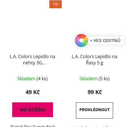
TIP
+ VÍCE ODSTÍNŮ
L.A. Colors Lepidlo na
L.A. Colors Lepidlo na
nehty 3G
Řasy 5 g
rychleschnoucí
Průměrné
Skladem
(4 ks)
Skladem
(5 ks)
hodnocení
produktu
49 Kč
99 Kč
je
3,7
DO KOŠÍKU
z
5