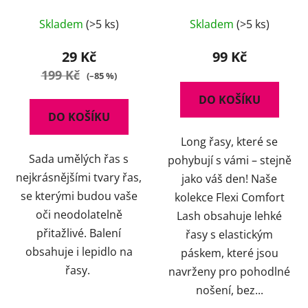
Lepidlem
černé
Skladem
(>5 ks)
Skladem
(>5 ks)
29 Kč
99 Kč
199 Kč
(–85 %)
DO KOŠÍKU
DO KOŠÍKU
Long řasy, které se
Sada umělých řas s
pohybují s vámi – stejně
nejkrásnějšími tvary řas,
jako váš den! Naše
se kterými budou vaše
kolekce Flexi Comfort
oči neodolatelně
Lash obsahuje lehké
přitažlivé. Balení
řasy s elastickým
obsahuje i lepidlo na
páskem, které jsou
řasy.
navrženy pro pohodlné
nošení, bez...