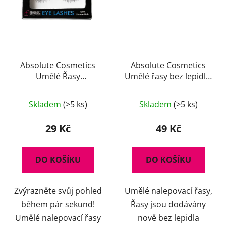
Absolute Cosmetics
Absolute Cosmetics
Umělé Řasy
Umělé řasy bez lepidla,
14112/T022
14112/005, černé
Skladem
(>5 ks)
Skladem
(>5 ks)
29 Kč
49 Kč
DO KOŠÍKU
DO KOŠÍKU
Zvýrazněte svůj pohled
Umělé nalepovací řasy,
během pár sekund!
Řasy jsou dodávány
Umělé nalepovací řasy
nově bez lepidla