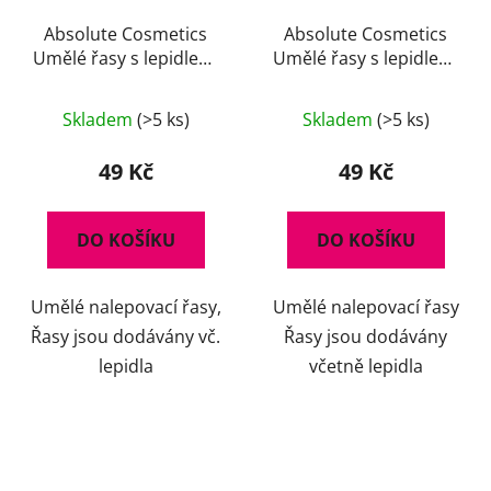
Absolute Cosmetics
Absolute Cosmetics
Umělé řasy s lepidlem,
Umělé řasy s lepidlem,
14112/503, černé
14112/507, černé
Průměrné
Skladem
(>5 ks)
Skladem
(>5 ks)
hodnocení
produktu
49 Kč
49 Kč
je
5,0
DO KOŠÍKU
DO KOŠÍKU
z
5
Umělé nalepovací řasy,
Umělé nalepovací řasy
hvězdiček.
Řasy jsou dodávány vč.
Řasy jsou dodávány
lepidla
včetně lepidla