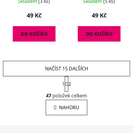
Skladem
(3 ks)
Skladem
(5 ks)
49 Kč
49 Kč
DO KOŠÍKU
DO KOŠÍKU
NAČÍST 15 DALŠÍCH
S
1
t
2
r
O
á
47
položek celkem
v
n
l
k
NAHORU
á
o
d
v
a
á
Z
c
n