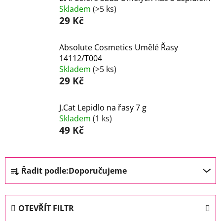
Skladem
(>5 ks)
29 Kč
Absolute Cosmetics Umělé Řasy
14112/T004
Skladem
(>5 ks)
29 Kč
J.Cat Lepidlo na řasy 7 g
Skladem
(1 ks)
49 Kč
Ř
Řadit podle:
Doporučujeme
a
z
e
OTEVŘÍT FILTR
n