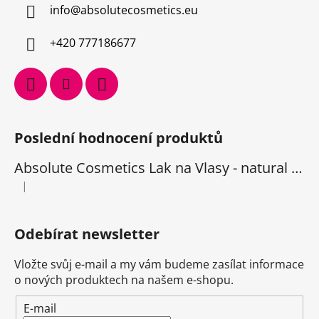
info
@
absolutecosmetics.eu
+420 777186677
Poslední hodnocení produktů
Absolute Cosmetics Lak na Vlasy - natural 1000 ml
|
Hodnocení produktu je 5 z 5 hvězdiček.
Odebírat newsletter
Vložte svůj e-mail a my vám budeme zasílat informace
o nových produktech na našem e-shopu.
E-mail