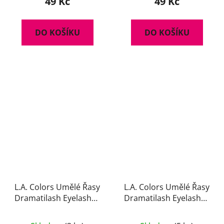
49 Kč
49 Kč
DO KOŠÍKU
DO KOŠÍKU
L.A. Colors Umělé Řasy
L.A. Colors Umělé Řasy
Dramatilash Eyelashes
Dramatilash Eyelashes
- Dazzling
- Delightful