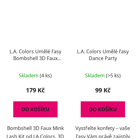
L.A. Colors Umělé řasy
L.A. Colors Umělé řasy
Bombshell 3D Faux
Dance Party
Mink Lash Kit
Průměrné
Skladem
(4 ks)
Skladem
(>5 ks)
hodnocení
produktu
179 Kč
99 Kč
je
5,0
DO KOŠÍKU
DO KOŠÍKU
z
5
Bombshell 3D Faux Mink
Vystřelte konfety – vaše
hvězdiček.
Lash Kit od LA Colors. 3D
řasy Vám právě zajistily