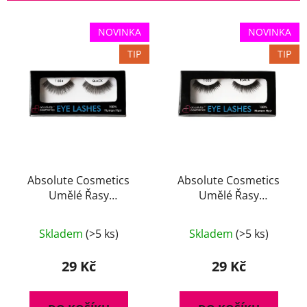
í
V
p
NOVINKA
NOVINKA
ý
r
TIP
TIP
p
o
i
d
s
u
p
k
r
t
o
ů
d
u
Absolute Cosmetics
Absolute Cosmetics
Umělé Řasy
Umělé Řasy
k
14112/T004
14112/T020
t
ů
Skladem
(>5 ks)
Skladem
(>5 ks)
29 Kč
29 Kč