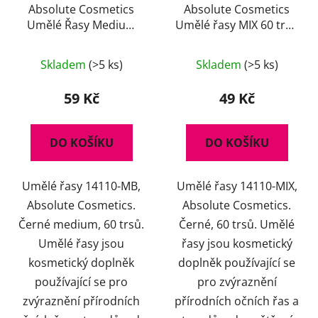
Absolute Cosmetics
Absolute Cosmetics
Umělé Řasy Medium
Umělé řasy MIX 60 trsů
Trsy Black Edition
14110-MIX, černé
14110-MB
Skladem
(>5 ks)
Skladem
(>5 ks)
59 Kč
49 Kč
DO KOŠÍKU
DO KOŠÍKU
Umělé řasy 14110-MB,
Umělé řasy 14110-MIX,
Absolute Cosmetics.
Absolute Cosmetics.
Černé medium, 60 trsů.
Černé, 60 trsů. Umělé
Umělé řasy jsou
řasy jsou kosmetický
kosmetický doplněk
doplněk používající se
používající se pro
pro zvýraznění
zvýraznění přírodních
přírodních očních řas a