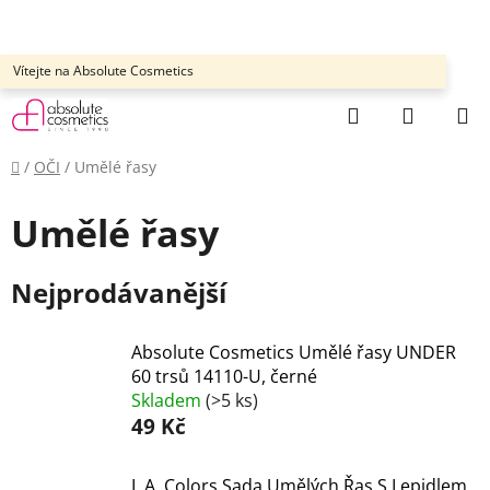
Přejít
na
obsah
Vítejte na Absolute Cosmetics
Hledat
NÁKUP
KOŠÍK
Domů
/
OČI
/
Umělé řasy
Umělé řasy
Nejprodávanější
Absolute Cosmetics Umělé řasy UNDER
60 trsů 14110-U, černé
Skladem
(>5 ks)
49 Kč
L.A. Colors Sada Umělých Řas S Lepidlem