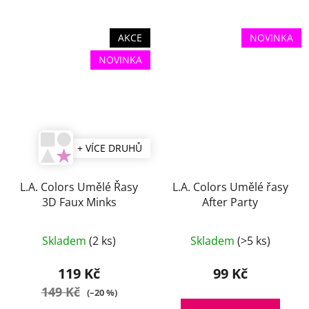
AKCE
NOVINKA
NOVINKA
+ VÍCE DRUHŮ
L.A. Colors Umělé Řasy
L.A. Colors Umělé řasy
3D Faux Minks
After Party
Průměrné
Skladem
(2 ks)
Skladem
(>5 ks)
hodnocení
produktu
119 Kč
99 Kč
je
149 Kč
(–20 %)
5,0