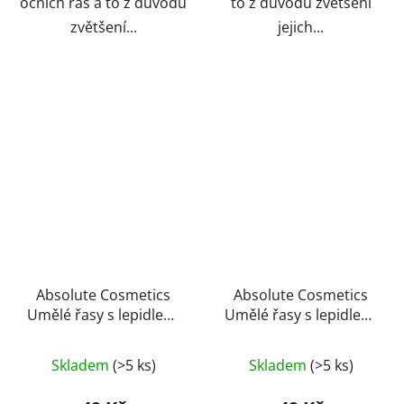
očních řas a to z důvodu
to z důvodu zvětšení
zvětšení...
jejich...
Absolute Cosmetics
Absolute Cosmetics
Umělé řasy s lepidlem,
Umělé řasy s lepidlem,
14112/20, černé
14112/47, černé
Skladem
(>5 ks)
Skladem
(>5 ks)