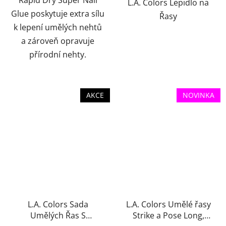
Rapid Dry Super Nail
hvězdiček.
L.A. Colors Lepidlo na
Glue poskytuje extra sílu
Řasy
k lepení umělých nehtů
a zároveň opravuje
přírodní nehty.
AKCE
NOVINKA
L.A. Colors Sada
L.A. Colors Umělé řasy
Umělých Řas S
Strike a Pose Long,