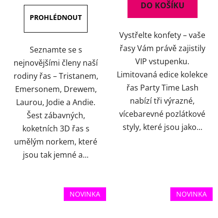
DO KOŠÍKU
z
5
Vystřelte konfety – vaše
hvězdiček.
řasy Vám právě zajistily
Seznamte se s
VIP vstupenku.
nejnovějšími členy naší
Limitovaná edice kolekce
rodiny řas – Tristanem,
řas Party Time Lash
Emersonem, Drewem,
nabízí tři výrazné,
Laurou, Jodie a Andie.
vícebarevné pozlátkové
Šest zábavných,
styly, které jsou jako...
koketních 3D řas s
umělým norkem, které
jsou tak jemné a...
NOVINKA
NOVINKA