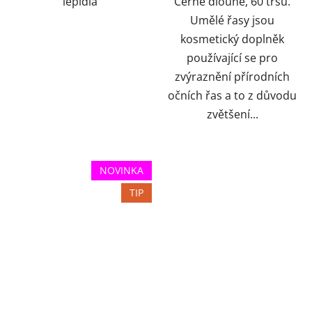
lepidla
Černé dlouhé, 60 trsů.
Umělé řasy jsou
kosmetický doplněk
používající se pro
zvýraznění přírodních
očních řas a to z důvodu
zvětšení...
NOVINKA
TIP