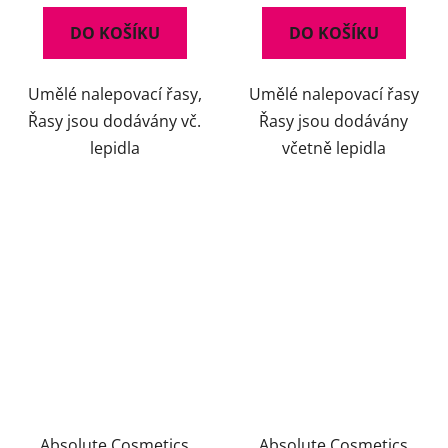
5,0
DO KOŠÍKU
DO KOŠÍKU
z
5
Umělé nalepovací řasy,
Umělé nalepovací řasy
hvězdiček.
Řasy jsou dodávány vč.
Řasy jsou dodávány
lepidla
včetně lepidla
Absolute Cosmetics
Absolute Cosmetics