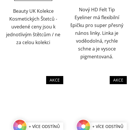
Nový HD Felt Tip
Beauty UK Kolekce
Eyeliner má flexibilní
Kosmetických Štetců -
špičku pro super přesný
uvedené ceny jsou k
nános linky. Linka je
jednotlivým štětcům / ne
voděodolná, rychle
za celou kolekci
schne a je vysoce
pigmentovaná.
AKCE
AKCE
+ VÍCE ODSTÍNŮ
+ VÍCE ODSTÍNŮ