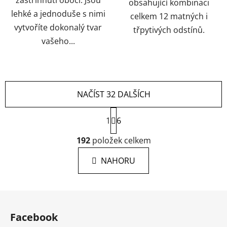
zastřihnutí obočí. Jsou
obsahující kombinaci
lehké a jednoduše s nimi
celkem 12 matných i
vytvoříte dokonalý tvar
třpytivých odstínů.
vašeho...
NAČÍST 32 DALŠÍCH
S
1
t
6
r
O
á
192
položek celkem
v
n
l
k
NAHORU
á
o
d
v
a
á
Z
c
n
á
í
í
Facebook
p
p