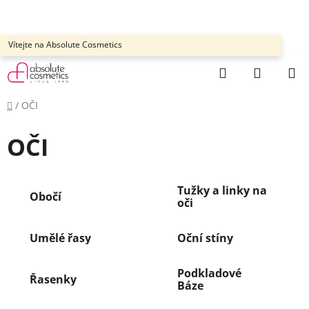
Přejít
na
obsah
Vítejte na Absolute Cosmetics
Hledat
NÁKUP
KOŠÍK
Domů
/
OČI
OČI
Tužky a linky na
Obočí
oči
Umělé řasy
Oční stíny
Podkladové
Řasenky
Báze