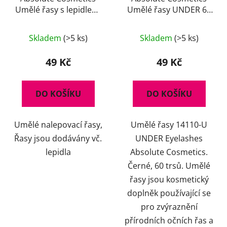
Umělé řasy s lepidlem,
Umělé řasy UNDER 60
14112/76, černé
trsů 14110-U, černé
Skladem
(>5 ks)
Skladem
(>5 ks)
49 Kč
49 Kč
DO KOŠÍKU
DO KOŠÍKU
Umělé nalepovací řasy,
Umělé řasy 14110-U
Řasy jsou dodávány vč.
UNDER Eyelashes
lepidla
Absolute Cosmetics.
Černé, 60 trsů. Umělé
řasy jsou kosmetický
doplněk používající se
pro zvýraznění
přírodních očních řas a