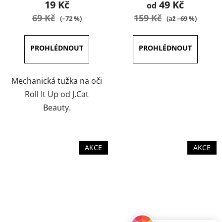
19 Kč
49 Kč
od
je
je
69 Kč
159 Kč
(–72 %)
(až –69 %)
5,0
5,0
z
z
5
5
hvězdiček.
hvězdiček.
Mechanická tužka na oči
Roll It Up od J.Cat
Beauty.
AKCE
AKCE