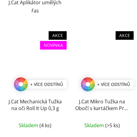
J.Cat Aplikátor umělých
řas
AKCE
AKCE
NOVINKA
+ VÍCE ODSTÍNŮ
+ VÍCE ODSTÍNŮ
J.Cat Mechanická Tužka
J.Cat Mikro Tužka na
na oči Roll It Up 0,3 g
Obočí s kartáčkem Pro-
Cision 0,25 g
Průměrné
Průměrné
Skladem
(4 ks)
Skladem
(>5 ks)
hodnocení
hodnocení
produktu
produktu