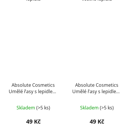
Absolute Cosmetics
Absolute Cosmetics
Umělé řasy s lepidlem,
Umělé řasy s lepidlem,
14112/503, černé
14112/507, černé
Průměrné
Skladem
(>5 ks)
Skladem
(>5 ks)
hodnocení
produktu
49 Kč
49 Kč
je