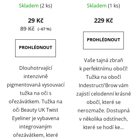
Průměrné
Průměrné
Skladem
(2 ks)
Skladem
(1 ks)
hodnocení
hodnocení
produktu
produktu
29 Kč
229 Kč
je
je
89 Kč
(–67 %)
5,0
5,0
z
z
5
5
hvězdiček.
hvězdiček.
Vaše tajná zbraň
Dlouhotrvající
k perfektnímu obočí!
intenzivně
Tužka na obočí
pigmentovaná vysouvací
Indestructi’Brow vám
tužka na oči s
zajistí celodenní krásné
ořezávátkem. Tužka na
obočí, které se
oči Beauty UK Twist
nerozmaže. Dostupná
Eyeliner je vybavena
v několika odstínech,
integrovaným
které se hodí ke...
ořezávátkem, které