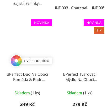
zajistí, že linky...
IND003 - Charcoal
IND005 -
NOVINKA
NOVINKA
TIP
+ VÍCE ODSTÍNŮ
BPerfect Duo Na Obočí
BPerfect Tvarovací
Pomáda & Pudr
Mýdlo Na Obočí
Indestructi’Brow Lock
Indestructi’Brow 30 g
Průměrné
Průměrné
& Load 4 g
Skladem
(1 ks)
Skladem
(1 ks)
hodnocení
hodnocení
produktu
produktu
349 Kč
279 Kč