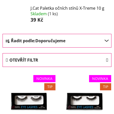
J.Cat Paletka očních stínů X-Treme 10 g
Skladem
(1 ks)
39 Kč
Ř
Řadit podle:
Doporučujeme
a
z
e
OTEVŘÍT FILTR
n
í
V
p
NOVINKA
NOVINKA
ý
r
TIP
TIP
p
o
i
d
s
u
p
k