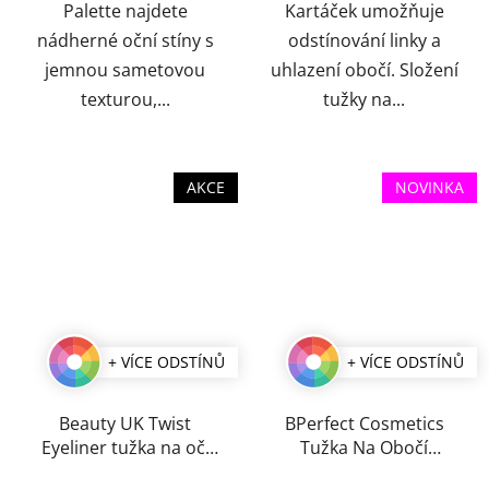
Palette najdete
Kartáček umožňuje
nádherné oční stíny s
odstínování linky a
jemnou sametovou
uhlazení obočí. Složení
texturou,...
tužky na...
AKCE
NOVINKA
+ VÍCE ODSTÍNŮ
+ VÍCE ODSTÍNŮ
Beauty UK Twist
BPerfect Cosmetics
Eyeliner tužka na oči
Tužka Na Obočí
0,2 g
Indestructi’Brow 0,1 g