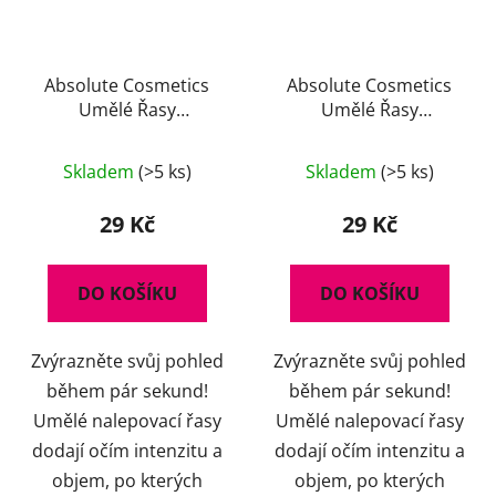
r
t
o
ů
d
u
Absolute Cosmetics
Absolute Cosmetics
Umělé Řasy
Umělé Řasy
k
14112/T004
14112/T020
t
ů
Skladem
(>5 ks)
Skladem
(>5 ks)
29 Kč
29 Kč
DO KOŠÍKU
DO KOŠÍKU
Zvýrazněte svůj pohled
Zvýrazněte svůj pohled
během pár sekund!
během pár sekund!
Umělé nalepovací řasy
Umělé nalepovací řasy
dodají očím intenzitu a
dodají očím intenzitu a
objem, po kterých
objem, po kterých