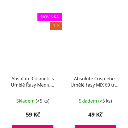
NOVINKA
TIP
Absolute Cosmetics
Absolute Cosmetics
Umělé Řasy Medium
Umělé řasy MIX 60 trsů
Trsy Black Edition
14110-MIX, černé
14110-MB
Skladem
(>5 ks)
Skladem
(>5 ks)
59 Kč
49 Kč