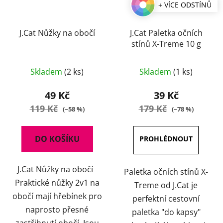
+ VÍCE ODSTÍNŮ
J.Cat Nůžky na obočí
J.Cat Paletka očních
stínů X-Treme 10 g
Průměrné
Průměrné
Skladem
(2 ks)
Skladem
(1 ks)
hodnocení
hodnocení
produktu
produktu
49 Kč
39 Kč
je
je
119 Kč
179 Kč
(–58 %)
(–78 %)
4,5
5,0
z
z
DO KOŠÍKU
5
5
hvězdiček.
hvězdiček.
J.Cat Nůžky na obočí
Paletka očních stínů X-
Praktické nůžky 2v1 na
Treme od J.Cat je
obočí mají hřebínek pro
perfektní cestovní
naprosto přesné
paletka "do kapsy"