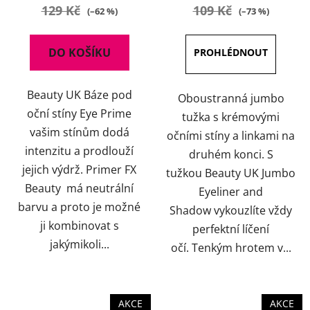
je
je
129 Kč
109 Kč
(–62 %)
(–73 %)
5,0
5,0
z
z
DO KOŠÍKU
5
5
hvězdiček.
hvězdiček.
Beauty UK Báze pod
Oboustranná jumbo
oční stíny Eye Prime
tužka s krémovými
vašim stínům dodá
očními stíny a linkami na
intenzitu a prodlouží
druhém konci. S
jejich výdrž. Primer FX
tužkou Beauty UK Jumbo
Beauty má neutrální
Eyeliner and
barvu a proto je možné
Shadow vykouzlíte vždy
ji kombinovat s
perfektní líčení
jakýmikoli...
očí. Tenkým hrotem v...
AKCE
AKCE