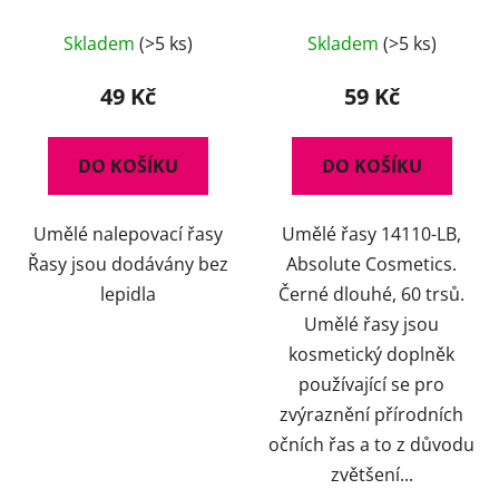
14112/82, černé
Black Edition 14110-LB
Skladem
(>5 ks)
Skladem
(>5 ks)
49 Kč
59 Kč
DO KOŠÍKU
DO KOŠÍKU
Umělé nalepovací řasy
Umělé řasy 14110-LB,
Řasy jsou dodávány bez
Absolute Cosmetics.
lepidla
Černé dlouhé, 60 trsů.
Umělé řasy jsou
kosmetický doplněk
používající se pro
zvýraznění přírodních
očních řas a to z důvodu
zvětšení...