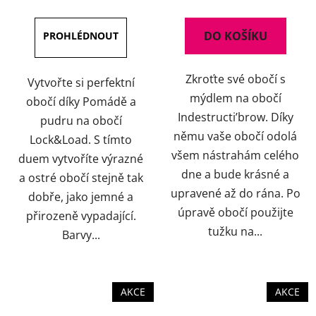
je
je
4,0
5,0
DO KOŠÍKU
z
z
5
5
Zkroťte své obočí s
hvězdiček.
hvězdiček.
Vytvořte si perfektní
mýdlem na obočí
obočí díky Pomádě a
Indestructi’brow. Díky
pudru na obočí
němu vaše obočí odolá
Lock&Load. S tímto
všem nástrahám celého
duem vytvoříte výrazné
dne a bude krásné a
a ostré obočí stejně tak
upravené až do rána. Po
dobře, jako jemné a
úpravě obočí použijte
přirozeně vypadající.
tužku na...
Barvy...
AKCE
AKCE