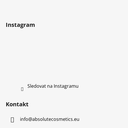
r
a
v
t
k
í
y
Instagram
v
ý
p
i
s
u
Sledovat na Instagramu
Kontakt
info
@
absolutecosmetics.eu