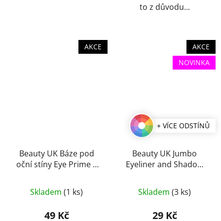
to z důvodu...
AKCE
AKCE
NOVINKA
+ VÍCE ODSTÍNŮ
Beauty UK Báze pod
Beauty UK Jumbo
oční stíny Eye Prime 9
Eyeliner and Shadow
ml
oční stíny a linky v
Průměrné
Průměrné
tužce 3,2 g
Skladem
(1 ks)
Skladem
(3 ks)
hodnocení
hodnocení
produktu
produktu
49 Kč
29 Kč