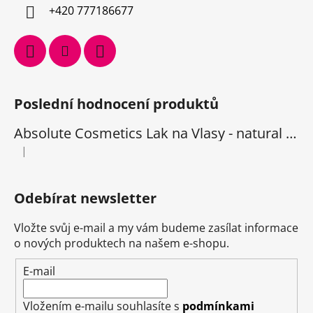
+420 777186677
Poslední hodnocení produktů
Absolute Cosmetics Lak na Vlasy - natural 1000 ml
|
Hodnocení produktu je 5 z 5 hvězdiček.
Odebírat newsletter
Vložte svůj e-mail a my vám budeme zasílat informace
o nových produktech na našem e-shopu.
E-mail
Vložením e-mailu souhlasíte s
podmínkami