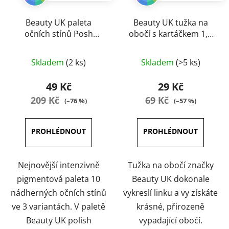
Beauty UK paleta
Beauty UK tužka na
očních stínů Posh
obočí s kartáčkem 1,2
Palette 10 g
g
Průměrné
Průměrné
Skladem
(2 ks)
Skladem
(>5 ks)
hodnocení
hodnocení
produktu
produktu
49 Kč
29 Kč
je
je
209 Kč
69 Kč
(–76 %)
(–57 %)
4,0
5,0
z
z
5
5
hvězdiček.
hvězdiček.
Nejnovější intenzivně
Tužka na obočí značky
pigmentová paleta 10
Beauty UK dokonale
nádherných očních stínů
vykreslí linku a vy získáte
ve 3 variantách. V paletě
krásné, přirozeně
Beauty UK polish
vypadající obočí.