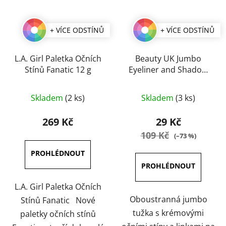
+ VÍCE ODSTÍNŮ
+ VÍCE ODSTÍNŮ
L.A. Girl Paletka Očních
Beauty UK Jumbo
Stínů Fanatic 12 g
Eyeliner and Shadow
oční stíny a linky v
Průměrné
Průměrné
tužce 3,2 g
Skladem
(2 ks)
Skladem
(3 ks)
hodnocení
hodnocení
produktu
produktu
269 Kč
29 Kč
je
je
109 Kč
(–73 %)
3,8
5,0
z
z
5
5
hvězdiček.
hvězdiček.
L.A. Girl Paletka Očních
Oboustranná jumbo
Stínů Fanatic Nové
tužka s krémovými
paletky očních stínů