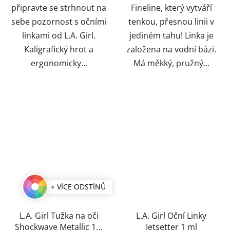
připravte se strhnout na
Fineline, který vytváří
sebe pozornost s očními
tenkou, přesnou linii v
linkami od L.A. Girl.
jediném tahu! Linka je
Kaligrafický hrot a
založena na vodní bázi.
ergonomicky...
Má měkký, pružný...
+ VÍCE ODSTÍNŮ
L.A. Girl Tužka na oči
L.A. Girl Oční Linky
Shockwave Metallic 1,2
Jetsetter 1 ml