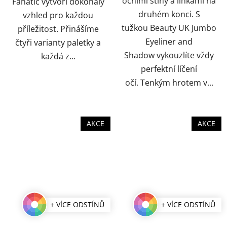
očními stíny a linkami na
Fanatic vytvoří dokonalý
druhém konci. S
vzhled pro každou
tužkou Beauty UK Jumbo
příležitost. Přinášíme
Eyeliner and
čtyři varianty paletky a
Shadow vykouzlíte vždy
každá z...
perfektní líčení
očí. Tenkým hrotem v...
AKCE
AKCE
+ VÍCE ODSTÍNŮ
+ VÍCE ODSTÍNŮ