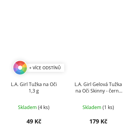
+ VÍCE ODSTÍNŮ
L.A. Girl Tužka na Oči
L.A. Girl Gelová Tužka
1,3 g
na Oči Skinny - černá
0,1 g
Průměrné
Průměrné
Skladem
(4 ks)
Skladem
(1 ks)
hodnocení
hodnocení
produktu
produktu
49 Kč
179 Kč
je
je