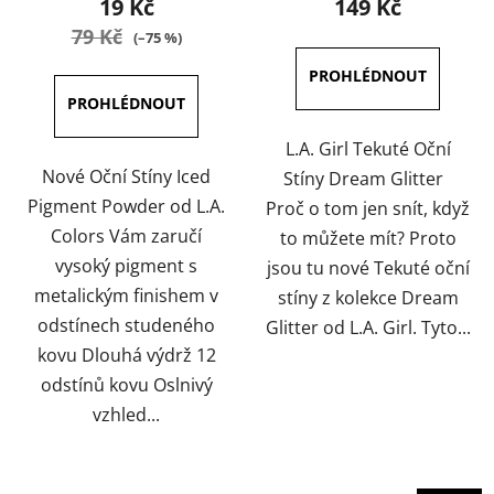
19 Kč
149 Kč
je
je
79 Kč
(–75 %)
5,0
4,3
z
z
5
5
hvězdiček.
hvězdiček.
L.A. Girl Tekuté Oční
Nové Oční Stíny Iced
Stíny Dream Glitter
Pigment Powder od L.A.
Proč o tom jen snít, když
Colors Vám zaručí
to můžete mít? Proto
vysoký pigment s
jsou tu nové Tekuté oční
metalickým finishem v
stíny z kolekce Dream
odstínech studeného
Glitter od L.A. Girl. Tyto...
kovu Dlouhá výdrž 12
odstínů kovu Oslnivý
vzhled...