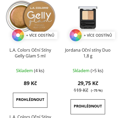
+ VÍCE ODSTÍNŮ
+ VÍCE ODSTÍNŮ
L.A. Colors Oční Stíny
Jordana Oční stíny Duo
Gelly Glam 5 ml
1,8 g
Průměrné
Průměrné
Skladem
(4 ks)
Skladem
(>5 ks)
hodnocení
hodnocení
produktu
produktu
89 Kč
29,75 Kč
je
je
119 Kč
(–75 %)
4,0
5,0
z
z
5
5
hvězdiček.
hvězdiček.
L.A. Colors Oční Stíny