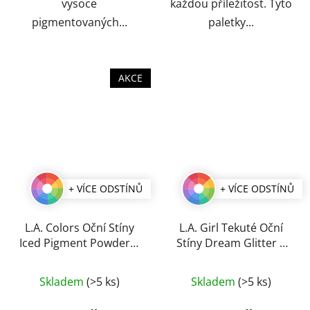
vysoce
každou příležitost. Tyto
pigmentovaných...
paletky...
AKCE
+ VÍCE ODSTÍNŮ
+ VÍCE ODSTÍNŮ
L.A. Colors Oční Stíny
L.A. Girl Tekuté Oční
Iced Pigment Powder 3
Stíny Dream Glitter 4
g
ml
Průměrné
Průměrné
Skladem
(>5 ks)
Skladem
(>5 ks)
hodnocení
hodnocení
produktu
produktu