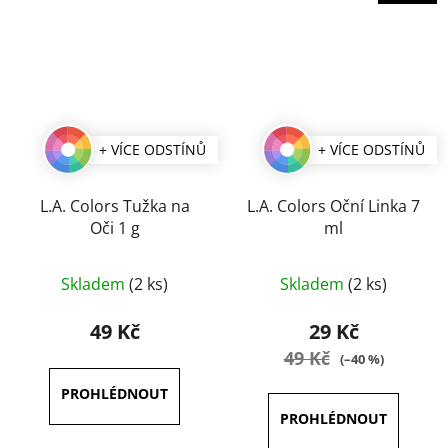
+ VÍCE ODSTÍNŮ
+ VÍCE ODSTÍNŮ
L.A. Colors Tužka na
L.A. Colors Oční Linka 7
Oči 1 g
ml
Průměrné
Průměrné
Skladem
(2 ks)
Skladem
(2 ks)
hodnocení
hodnocení
produktu
produktu
49 Kč
29 Kč
je
je
49 Kč
(–40 %)
5,0
5,0
z
z
5
5