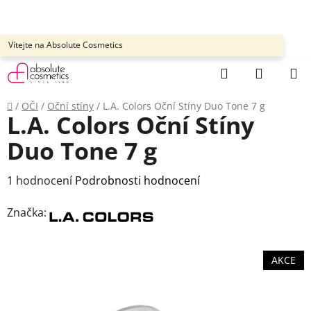
Přejít
na
obsah
Vítejte na Absolute Cosmetics
Hledat
NÁKUP
KOŠÍK
Domů
/
OČI
/
Oční stíny
/
L.A. Colors Oční Stíny Duo Tone 7 g
L.A. Colors Oční Stíny
Duo Tone 7 g
Průměrné
1 hodnocení
Podrobnosti hodnocení
hodnocení
Značka:
produktu
je
5,0
AKCE
z
5
hvězdiček.