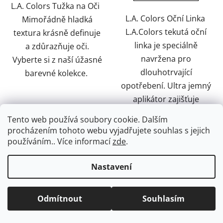
hvězdiček.
hvězdiček.
L.A. Colors Tužka na Oči
L.A. Colors Oční Linka
Mimořádně hladká
L.A.Colors tekutá oční
textura krásně definuje
linka je speciálně
a zdůrazňuje oči.
navržena pro
Vyberte si z naší úžasné
dlouhotrvající
barevné kolekce.
opotřebení. Ultra jemný
aplikátor zajišťuje
přesné nanesení. Rychle
Tento web používá soubory cookie. Dalším
schne a...
procházením tohoto webu vyjadřujete souhlas s jejich
používáním.. Více informací
zde
.
Z
Nastavení
á
Facebook
p
a
Odmítnout
Souhlasím
t