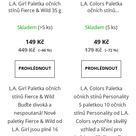
L.A. Girl Paletka očních
L.A. Colors Paletka
stínů Fierce & Wild 35 g
očních stínů
Personality 14 g
Průměrné
Průměrné
Skladem
(>5 ks)
Skladem
(5 ks)
hodnocení
hodnocení
produktu
produktu
149 Kč
49 Kč
je
je
449 Kč
179 Kč
(–66 %)
(–72 %)
5,0
5,0
z
z
5
5
hvězdiček.
hvězdiček.
L.A. Girl Paletka očních
L.A. Colors Paletka
stínů Fierce & Wild
očních stínů Personality
Buďte divoká a
S paletkou 10 očních
nespoutaná! Nové
stínů Personality od L.A.
paletky Fierce & Wild od
Colors vytvoříte skvělý
L.A. Girl jsou plné 16
vzhled a líčení pro