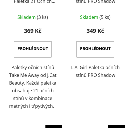
Paletka 21 Očních
stínů PRO Shadow
Stínů 25g
Průměrné
Skladem
(3 ks)
Skladem
(5 ks)
hodnocení
produktu
369 Kč
349 Kč
je
5,0
z
5
hvězdiček.
Paletky očních stínů
L.A. Girl Paletka očních
Take Me Away od J.Cat
stínů PRO Shadow
Beauty. Každá paletka
obsahuje 21 očních
stínů v kombinace
matných i třpytivých.