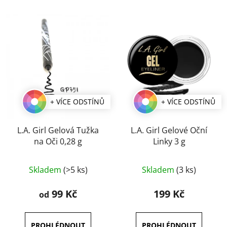
+ VÍCE ODSTÍNŮ
+ VÍCE ODSTÍNŮ
L.A. Girl Gelová Tužka
L.A. Girl Gelové Oční
na Oči 0,28 g
Linky 3 g
Průměrné
Průměrné
Skladem
(>5 ks)
Skladem
(3 ks)
hodnocení
hodnocení
produktu
produktu
99 Kč
199 Kč
od
je
je
4,0
3,8