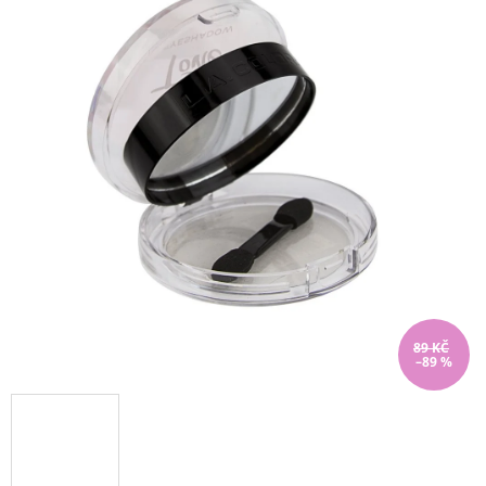
89 KČ
–89 %