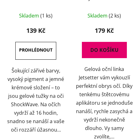
g
Průměrné
Skladem
(1 ks)
Skladem
(2 ks)
hodnocení
produktu
139 Kč
179 Kč
je
5,0
DO KOŠÍKU
z
5
Gelová oční linka
hvězdiček.
Šokující zářivé barvy,
Jetsetter vám vykouzlí
vysoký pigment a jemné
perfektní obrys očí. Díky
krémové složení – to
tenkému štětcovému
jsou gelové tužky na oči
aplikátoru se jednoduše
ShockWave. Na očích
nanáší, rychle zasychá a
vydrží až 16 hodin,
vydrží nekonečně
snadno se nanáší a vaše
dlouho. Vy samy
oči rozzáří úžasnou...
zvolíte,...