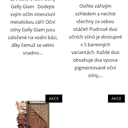
Oslňte zářivým
Gelly Glam Dodejte
vzhledem a nechte
svým očím intenzivní
všechny za sebou
metalickou záři! Oční
otáčet! Pudrové duo
stíny Gelly Glam jsou
očních stínů je dostupné
založené na vodní bázi,
v 5 barevných
díky čemuž se velmi
variantách. Každé duo
snadno...
obsahuje dva vysoce
pigmentované oční
stíny,...
AKCE
AKCE