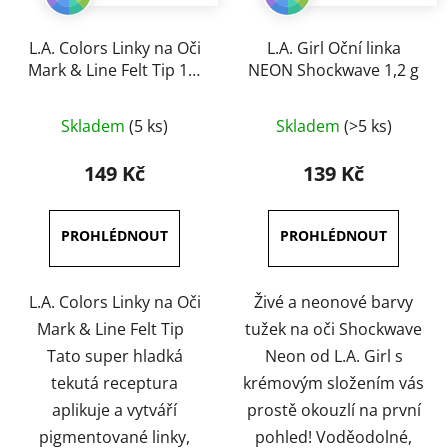
L.A. Colors Linky na Oči
L.A. Girl Oční linka
Mark & Line Felt Tip 1,1
NEON Shockwave 1,2 g
ml
Průměrné
Průměrné
Skladem
(5 ks)
Skladem
(>5 ks)
hodnocení
hodnocení
produktu
produktu
149 Kč
139 Kč
je
je
5,0
4,7
z
z
5
5
hvězdiček.
hvězdiček.
L.A. Colors Linky na Oči
Živé a neonové barvy
Mark & Line Felt Tip
tužek na oči Shockwave
Tato super hladká
Neon od L.A. Girl s
tekutá receptura
krémovým složením vás
aplikuje a vytváří
prostě okouzlí na první
pigmentované linky,
pohled! Voděodolné,