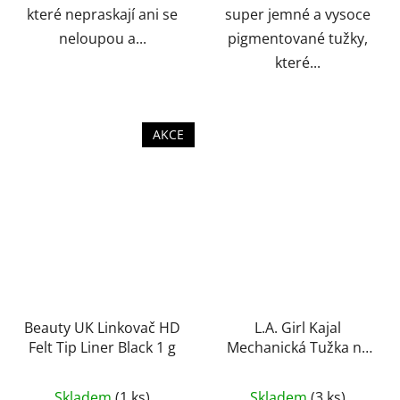
které nepraskají ani se
super jemné a vysoce
neloupou a...
pigmentované tužky,
které...
AKCE
Beauty UK Linkovač HD
L.A. Girl Kajal
Felt Tip Liner Black 1 g
Mechanická Tužka na
Oči 0,3 g
Průměrné
Skladem
(1 ks)
Skladem
(3 ks)