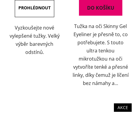
4,0
4,5
DO KOŠÍKU
z
z
5
5
Tužka na oči Skinny Gel
hvězdiček.
hvězdiček.
Vyzkoušejte nové
Eyeliner je přesně to, co
vylepšené tužky. Velký
potřebujete. S touto
výběr barevných
ultra tenkou
odstínů.
mikrotužkou na oči
vytvoříte tenké a přesné
linky, díky čemuž je líčení
bez námahy a...
AKCE