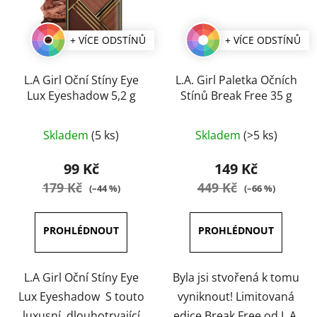
+ VÍCE ODSTÍNŮ
+ VÍCE ODSTÍNŮ
L.A Girl Oční Stíny Eye
L.A. Girl Paletka Očních
Lux Eyeshadow 5,2 g
Stínů Break Free 35 g
Průměrné
Průměrné
Skladem
(5 ks)
Skladem
(>5 ks)
hodnocení
hodnocení
produktu
produktu
99 Kč
149 Kč
je
je
179 Kč
449 Kč
(–44 %)
(–66 %)
4,1
5,0
z
z
5
5
hvězdiček.
hvězdiček.
L.A Girl Oční Stíny Eye
Byla jsi stvořená k tomu
Lux Eyeshadow S touto
vyniknout! Limitovaná
luxusní, dlouhotrvající
edice Break Free od L.A.