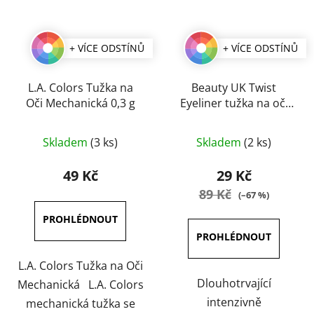
+ VÍCE ODSTÍNŮ
+ VÍCE ODSTÍNŮ
L.A. Colors Tužka na
Beauty UK Twist
Oči Mechanická 0,3 g
Eyeliner tužka na oči
0,2 g
Průměrné
Průměrné
Skladem
(3 ks)
Skladem
(2 ks)
hodnocení
hodnocení
produktu
produktu
49 Kč
29 Kč
je
je
89 Kč
(–67 %)
5,0
5,0
z
z
5
5
hvězdiček.
hvězdiček.
L.A. Colors Tužka na Oči
Dlouhotrvající
Mechanická L.A. Colors
intenzivně
mechanická tužka se