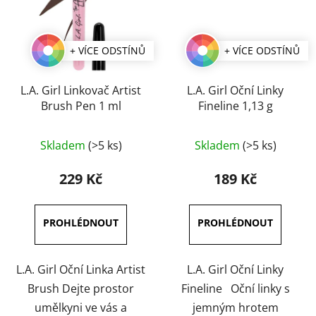
+ VÍCE ODSTÍNŮ
+ VÍCE ODSTÍNŮ
L.A. Girl Linkovač Artist
L.A. Girl Oční Linky
Brush Pen 1 ml
Fineline 1,13 g
Průměrné
Průměrné
Skladem
(>5 ks)
Skladem
(>5 ks)
hodnocení
hodnocení
produktu
produktu
229 Kč
189 Kč
je
je
5,0
5,0
z
z
5
5
hvězdiček.
hvězdiček.
L.A. Girl Oční Linka Artist
L.A. Girl Oční Linky
Brush Dejte prostor
Fineline Oční linky s
umělkyni ve vás a
jemným hrotem