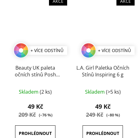
AKCE
AKCE
+ VÍCE ODSTÍNŮ
+ VÍCE ODSTÍNŮ
Beauty UK paleta
L.A. Girl Paletka Očních
očních stínů Posh
Stínů Inspiring 6 g
Palette 10 g
Průměrné
Průměrné
Skladem
(2 ks)
Skladem
(>5 ks)
hodnocení
hodnocení
produktu
produktu
49 Kč
49 Kč
je
je
209 Kč
249 Kč
(–76 %)
(–80 %)
4,0
5,0
z
z
5
5