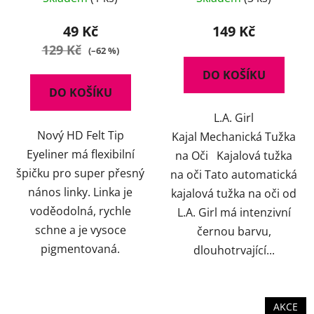
hodnocení
produktu
49 Kč
149 Kč
je
129 Kč
(–62 %)
5,0
DO KOŠÍKU
z
DO KOŠÍKU
5
L.A. Girl
hvězdiček.
Nový HD Felt Tip
Kajal Mechanická Tužka
Eyeliner má flexibilní
na Oči Kajalová tužka
špičku pro super přesný
na oči Tato automatická
nános linky. Linka je
kajalová tužka na oči od
voděodolná, rychle
L.A. Girl má intenzivní
schne a je vysoce
černou barvu,
pigmentovaná.
dlouhotrvající...
AKCE