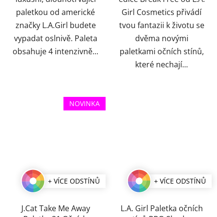
paletkou od americké
Girl Cosmetics přivádí
značky L.A.Girl budete
tvou fantazii k životu se
vypadat oslnivě. Paleta
dvěma novými
obsahuje 4 intenzivně...
paletkami očních stínů,
které nechají...
NOVINKA
+ VÍCE ODSTÍNŮ
+ VÍCE ODSTÍNŮ
J.Cat Take Me Away
L.A. Girl Paletka očních