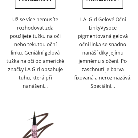
z
z
5
5
hvězdiček.
hvězdiček.
Už se více nemusíte
L.A. Girl Gelové Oční
rozhodovat zda
LinkyVysoce
použijete tužku na oči
pigmentovaná gelová
nebo tekutou oční
oční linka se snadno
linku. Geniální gelová
nanáší díky jejímu
tužka na oči od americké
jemnému složení. Po
značky LA Girl obsahuje
zaschnutí je barva
tuhu, která při
fixovaná a nerozmazává.
nanášení...
Speciální...