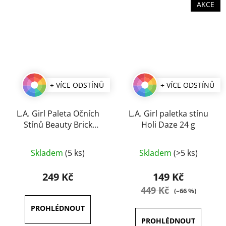
AKCE
+ VÍCE ODSTÍNŮ
+ VÍCE ODSTÍNŮ
L.A. Girl Paleta Očních
L.A. Girl paletka stínu
Stínů Beauty Brick
Holi Daze 24 g
Collection 12 g
Průměrné
Průměrné
Skladem
(5 ks)
Skladem
(>5 ks)
hodnocení
hodnocení
produktu
produktu
249 Kč
149 Kč
je
je
449 Kč
(–66 %)
5,0
5,0
z
z