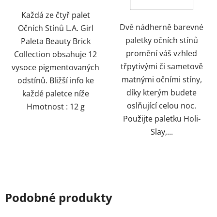
5
5
hvězdiček.
hvězdiček.
Každá ze čtyř palet
Dvě nádherně barevné
Očních Stínů L.A. Girl
paletky očních stínů
Paleta Beauty Brick
promění váš vzhled
Collection obsahuje 12
třpytivými či sametově
vysoce pigmentovaných
matnými očními stíny,
odstínů. Bližší info ke
díky kterým budete
každé paletce níže
oslňující celou noc.
Hmotnost : 12 g
Použijte paletku Holi-
Slay,...
Podobné produkty