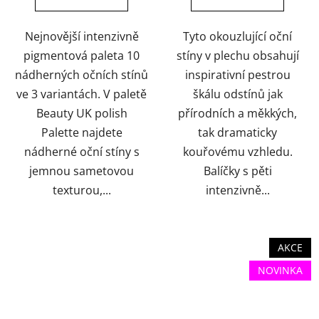
hvězdiček.
hvězdiček.
Nejnovější intenzivně
Tyto okouzlující oční
pigmentová paleta 10
stíny v plechu obsahují
nádherných očních stínů
inspirativní pestrou
ve 3 variantách. V paletě
škálu odstínů jak
Beauty UK polish
přírodních a měkkých,
Palette najdete
tak dramaticky
nádherné oční stíny s
kouřovému vzhledu.
jemnou sametovou
Balíčky s pěti
texturou,...
intenzivně...
AKCE
NOVINKA