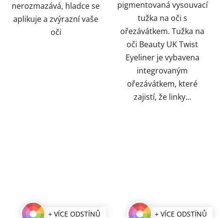
pigmentovaná vysouvací
nerozmazává, hladce se
tužka na oči s
aplikuje a zvýrazní vaše
ořezávátkem. Tužka na
oči
oči Beauty UK Twist
Eyeliner je vybavena
integrovaným
ořezávátkem, které
zajistí, že linky...
+ VÍCE ODSTÍNŮ
+ VÍCE ODSTÍNŮ