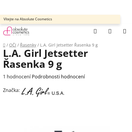
Přejít
na
obsah
Vítejte na Absolute Cosmetics
Hledat
NÁKUP
KOŠÍK
Domů
/
OČI
/
Řasenky
/
L.A. Girl Jetsetter Řasenka 9 g
L.A. Girl Jetsetter
Řasenka 9 g
Průměrné
1 hodnocení
Podrobnosti hodnocení
hodnocení
Značka:
produktu
je
5,0
z
5
hvězdiček.