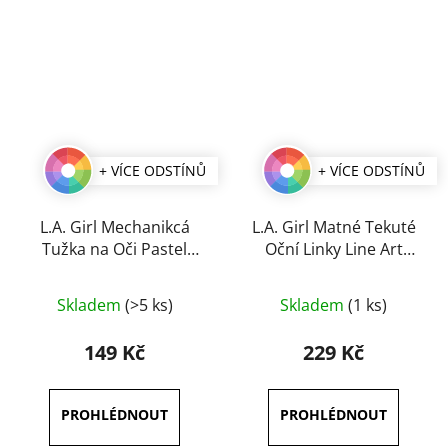
+ VÍCE ODSTÍNŮ
+ VÍCE ODSTÍNŮ
L.A. Girl Mechanikcá
L.A. Girl Matné Tekuté
Tužka na Oči Pastel
Oční Linky Line Art
Dream 1,2 g
Matte 0,4 ml
Průměrné
Průměrné
Skladem
(>5 ks)
Skladem
(1 ks)
hodnocení
hodnocení
produktu
produktu
149 Kč
229 Kč
je
je
5,0
5,0
z
z