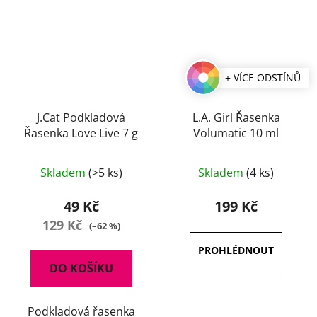
+ VÍCE ODSTÍNŮ
J.Cat Podkladová
L.A. Girl Řasenka
Řasenka Love Live 7 g
Volumatic 10 ml
Průměrné
Skladem
(>5 ks)
Skladem
(4 ks)
hodnocení
produktu
49 Kč
199 Kč
je
129 Kč
(–62 %)
3,7
z
DO KOŠÍKU
5
hvězdiček.
Podkladová řasenka