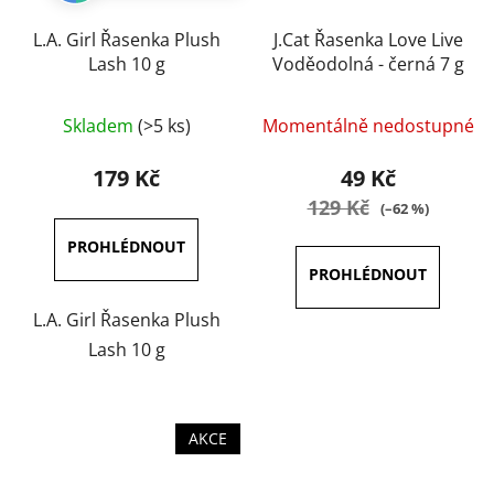
L.A. Girl Řasenka Plush
J.Cat Řasenka Love Live
Lash 10 g
Voděodolná - černá 7 g
Průměrné
Skladem
(>5 ks)
Momentálně nedostupné
hodnocení
produktu
179 Kč
49 Kč
je
129 Kč
(–62 %)
3,5
z
5
hvězdiček.
L.A. Girl Řasenka Plush
Lash 10 g
AKCE