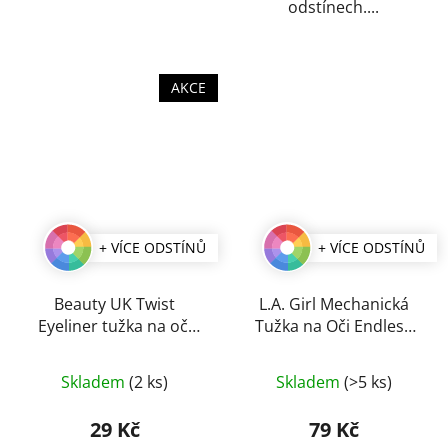
odstínech....
AKCE
+ VÍCE ODSTÍNŮ
+ VÍCE ODSTÍNŮ
Beauty UK Twist
L.A. Girl Mechanická
Eyeliner tužka na oči
Tužka na Oči Endless
0,2 g
4,5 g
Průměrné
Průměrné
Skladem
(2 ks)
Skladem
(>5 ks)
hodnocení
hodnocení
produktu
produktu
29 Kč
79 Kč
je
je