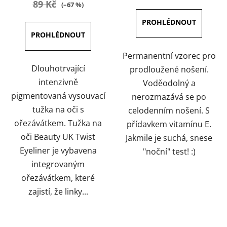
89 Kč
(–67 %)
5,0
4,7
z
z
5
5
hvězdiček.
hvězdiček.
Permanentní vzorec pro
Dlouhotrvající
prodloužené nošení.
intenzivně
Voděodolný a
pigmentovaná vysouvací
nerozmazává se po
tužka na oči s
celodenním nošení. S
ořezávátkem. Tužka na
přídavkem vitamínu E.
oči Beauty UK Twist
Jakmile je suchá, snese
Eyeliner je vybavena
"noční" test! :)
integrovaným
ořezávátkem, které
zajistí, že linky...