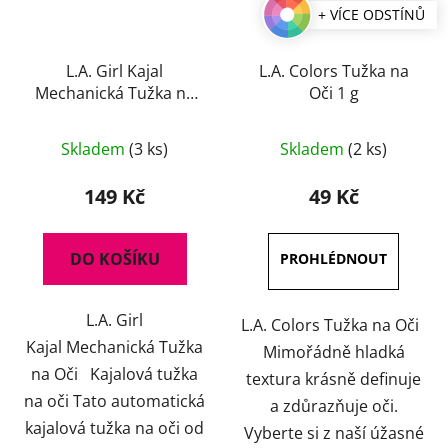
+ VÍCE ODSTÍNŮ
L.A. Girl Kajal
L.A. Colors Tužka na
Mechanická Tužka na
Oči 1 g
Oči 0,3 g
Průměrné
Průměrné
Skladem
(3 ks)
Skladem
(2 ks)
hodnocení
hodnocení
produktu
produktu
149 Kč
49 Kč
je
je
5,0
5,0
DO KOŠÍKU
z
z
5
5
L.A. Girl
hvězdiček.
hvězdiček.
L.A. Colors Tužka na Oči
Kajal Mechanická Tužka
Mimořádně hladká
na Oči Kajalová tužka
textura krásně definuje
na oči Tato automatická
a zdůrazňuje oči.
kajalová tužka na oči od
Vyberte si z naší úžasné