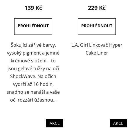
produktu
produktu
139 Kč
229 Kč
je
je
5,0
5,0
z
z
5
5
hvězdiček.
hvězdiček.
Šokující zářivé barvy,
L.A. Girl Linkovač Hyper
vysoký pigment a jemné
Cake Liner
krémové složení – to
jsou gelové tužky na oči
ShockWave. Na očích
vydrží až 16 hodin,
snadno se nanáší a vaše
oči rozzáří úžasnou...
AKCE
AKCE