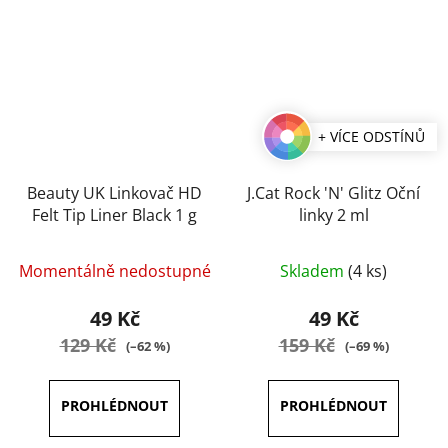
+ VÍCE ODSTÍNŮ
Beauty UK Linkovač HD
J.Cat Rock 'N' Glitz Oční
Felt Tip Liner Black 1 g
linky 2 ml
Průměrné
Momentálně nedostupné
Skladem
(4 ks)
hodnocení
produktu
49 Kč
49 Kč
je
129 Kč
159 Kč
(–62 %)
(–69 %)
5,0
z
5
hvězdiček.