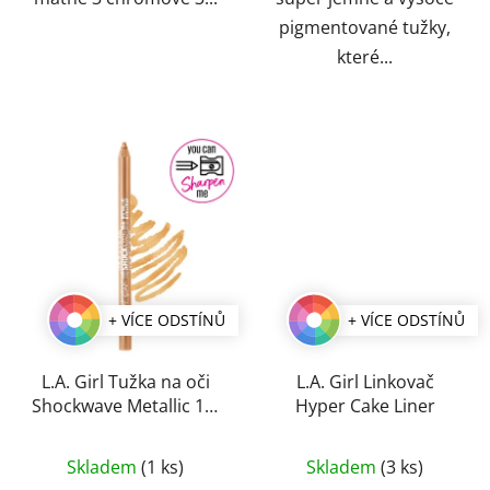
pigmentované tužky,
které...
+ VÍCE ODSTÍNŮ
+ VÍCE ODSTÍNŮ
L.A. Girl Tužka na oči
L.A. Girl Linkovač
Shockwave Metallic 1,2
Hyper Cake Liner
g
Průměrné
Průměrné
Skladem
(1 ks)
Skladem
(3 ks)
hodnocení
hodnocení