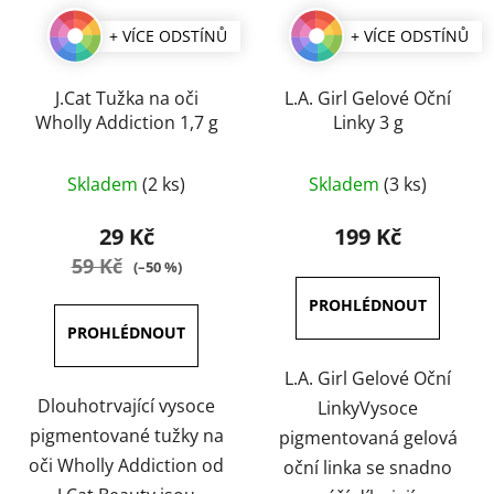
+ VÍCE ODSTÍNŮ
+ VÍCE ODSTÍNŮ
J.Cat Tužka na oči
L.A. Girl Gelové Oční
Wholly Addiction 1,7 g
Linky 3 g
Průměrné
Průměrné
Skladem
(2 ks)
Skladem
(3 ks)
hodnocení
hodnocení
produktu
produktu
29 Kč
199 Kč
je
je
59 Kč
(–50 %)
5,0
3,8
z
z
5
5
hvězdiček.
hvězdiček.
L.A. Girl Gelové Oční
Dlouhotrvající vysoce
LinkyVysoce
pigmentované tužky na
pigmentovaná gelová
oči Wholly Addiction od
oční linka se snadno