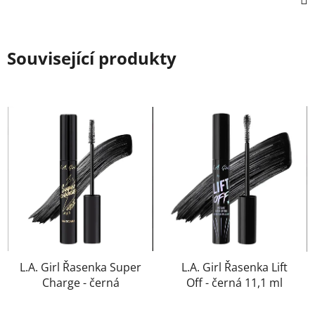
Související produkty
L.A. Girl Řasenka Super
L.A. Girl Řasenka Lift
Charge - černá
Off - černá 11,1 ml
Průměrné