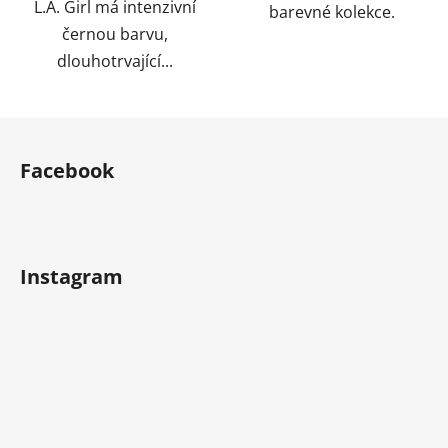
L.A. Girl má intenzivní
barevné kolekce.
černou barvu,
dlouhotrvající...
Z
á
Facebook
p
a
t
í
Instagram