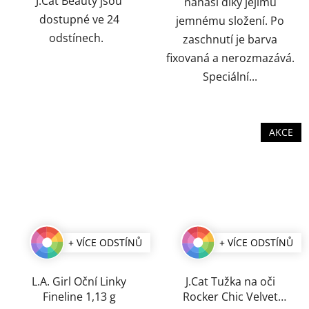
J.Cat Beauty jsou
nanáší díky jejímu
dostupné ve 24
jemnému složení. Po
odstínech.
zaschnutí je barva
fixovaná a nerozmazává.
Speciální...
AKCE
+ VÍCE ODSTÍNŮ
+ VÍCE ODSTÍNŮ
L.A. Girl Oční Linky
J.Cat Tužka na oči
Fineline 1,13 g
Rocker Chic Velvet