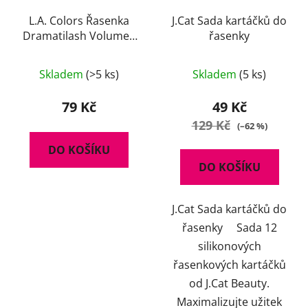
L.A. Colors Řasenka
J.Cat Sada kartáčků do
Dramatilash Volume -
řasenky
černá 6 ml
Skladem
(>5 ks)
Skladem
(5 ks)
79 Kč
49 Kč
129 Kč
(–62 %)
DO KOŠÍKU
DO KOŠÍKU
J.Cat Sada kartáčků do
řasenky Sada 12
silikonových
řasenkových kartáčků
od J.Cat Beauty.
Maximalizujte užitek