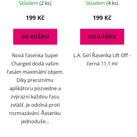
Skladem
(2 ks)
Skladem
(4 ks)
hodnocení
produktu
199 Kč
199 Kč
je
5,0
DO KOŠÍKU
DO KOŠÍKU
z
5
Nová řasenka Super
L.A. Girl Řasenka Lift Off -
hvězdiček.
Charged dodá vašim
černá 11,1 ml
řasám maximální objem.
Díky preciznímu
aplikátoru pozvedne a
zvýrazní každou řasu
zvlášť. Je odolná proti
rozmazávání. Řasenku
jednoduše...