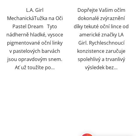
5
5
hvězdiček.
hvězdiček.
L.A. Girl
Dopřejte Vašim očím
MechanickáTužka na Oči
dokonalé zvýraznění
Pastel Dream Tyto
díky tekuté oční lince od
nádherně hladké, vysoce
americké značky LA
pigmentované oční linky
Girl. Rychleschnoucí
v pastelových barvách
konzistence zaručuje
jsou opravdovým snem.
spolehlivý a trvanlivý
Ať už toužíte po...
výsledek bez...