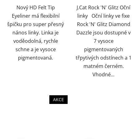
Nový HD Felt Tip
J.Cat Rock 'N' Glitz Oční
Eyeliner má flexibilní
linky Oční linky ve fixe
špičku pro super přesný
Rock 'N' Glitz Diamond
nános linky. Linka je
Dazzle jsou dostupné v
voděodolná, rychle
7 vysoce
schne a je vysoce
pigmentovaných
pigmentovaná.
třpytivých odstínech a 1
matném černém.
Vhodné...
AKCE