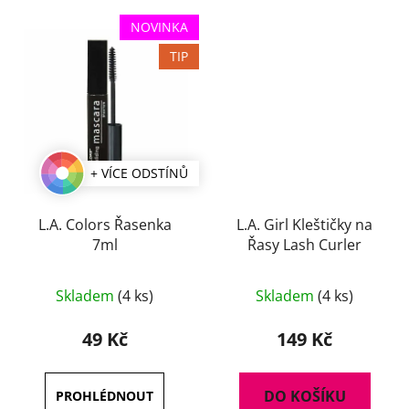
NOVINKA
TIP
+ VÍCE ODSTÍNŮ
L.A. Colors Řasenka
L.A. Girl Kleštičky na
7ml
Řasy Lash Curler
Skladem
(4 ks)
Skladem
(4 ks)
49 Kč
149 Kč
DO KOŠÍKU