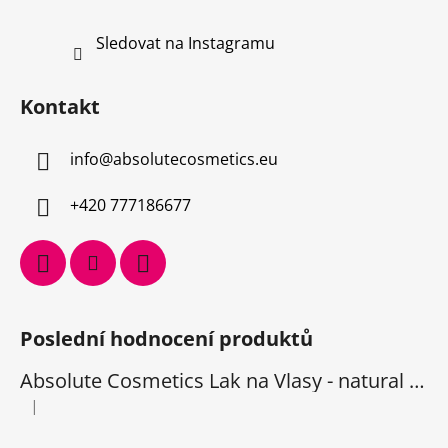
Sledovat na Instagramu
Kontakt
info
@
absolutecosmetics.eu
+420 777186677
Poslední hodnocení produktů
Absolute Cosmetics Lak na Vlasy - natural 1000 ml
|
Hodnocení produktu je 5 z 5 hvězdiček.