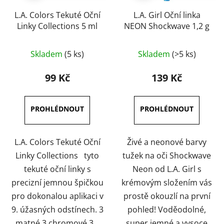
L.A. Colors Tekuté Oční
L.A. Girl Oční linka
Linky Collections 5 ml
NEON Shockwave 1,2 g
Průměrné
Průměrné
Skladem
(5 ks)
Skladem
(>5 ks)
hodnocení
hodnocení
produktu
produktu
99 Kč
139 Kč
je
je
5,0
4,7
z
z
5
5
hvězdiček.
hvězdiček.
L.A. Colors Tekuté Oční
Živé a neonové barvy
Linky Collections tyto
tužek na oči Shockwave
tekuté oční linky s
Neon od L.A. Girl s
precizní jemnou špičkou
krémovým složením vás
pro dokonalou aplikaci v
prostě okouzlí na první
9. úžasných odstínech. 3
pohled! Voděodolné,
matné 3 chromové 3...
super jemné a vysoce