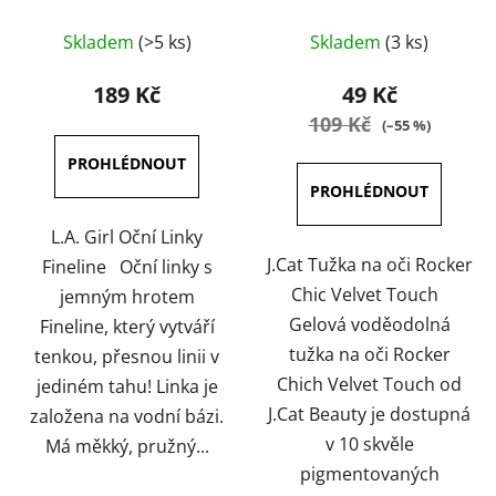
Touch 1 g
Průměrné
Průměrné
Skladem
(>5 ks)
Skladem
(3 ks)
hodnocení
hodnocení
produktu
produktu
189 Kč
49 Kč
je
je
109 Kč
(–55 %)
5,0
5,0
z
z
5
5
hvězdiček.
hvězdiček.
L.A. Girl Oční Linky
J.Cat Tužka na oči Rocker
Fineline Oční linky s
Chic Velvet Touch
jemným hrotem
Gelová voděodolná
Fineline, který vytváří
tužka na oči Rocker
tenkou, přesnou linii v
Chich Velvet Touch od
jediném tahu! Linka je
J.Cat Beauty je dostupná
založena na vodní bázi.
v 10 skvěle
Má měkký, pružný...
pigmentovaných