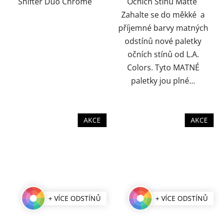
Shifter Duo Chrome
Očních Stínů Matte
Zahalte se do měkké a
příjemné barvy matných
odstínů nové paletky
očních stínů od L.A.
Colors. Tyto MATNÉ
paletky jou plné...
AKCE
AKCE
+ VÍCE ODSTÍNŮ
+ VÍCE ODSTÍNŮ