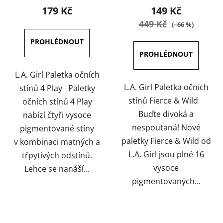
produktu
produktu
179 Kč
149 Kč
je
je
449 Kč
(–66 %)
5,0
5,0
z
z
5
5
hvězdiček.
hvězdiček.
L.A. Girl Paletka očních
L.A. Girl Paletka očních
stínů 4 Play Paletky
stínů Fierce & Wild
očních stínů 4 Play
Buďte divoká a
nabízí čtyři vysoce
nespoutaná! Nové
pigmentované stíny
paletky Fierce & Wild od
v kombinaci matných a
L.A. Girl jsou plné 16
třpytivých odstínů.
vysoce
Lehce se nanáší...
pigmentovaných...