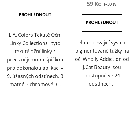
je
je
59 Kč
(–50 %)
5,0
5,0
z
z
5
5
hvězdiček.
hvězdiček.
L.A. Colors Tekuté Oční
Dlouhotrvající vysoce
Linky Collections tyto
pigmentované tužky na
tekuté oční linky s
oči Wholly Addiction od
precizní jemnou špičkou
J.Cat Beauty jsou
pro dokonalou aplikaci v
dostupné ve 24
9. úžasných odstínech. 3
odstínech.
matné 3 chromové 3...