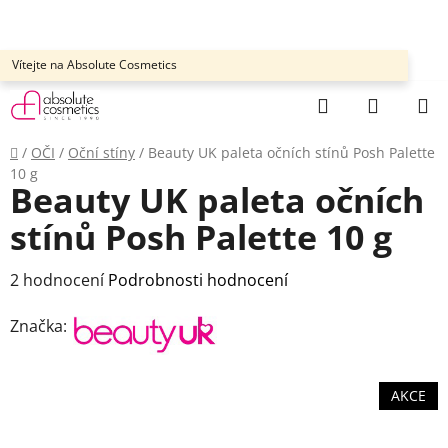
Přejít
na
obsah
Vítejte na Absolute Cosmetics
Hledat
NÁKUP
KOŠÍK
Domů
/
OČI
/
Oční stíny
/
Beauty UK paleta očních stínů Posh Palette
10 g
Beauty UK paleta očních
stínů Posh Palette 10 g
Průměrné
2 hodnocení
Podrobnosti hodnocení
hodnocení
Značka:
produktu
je
4,0
AKCE
z
5