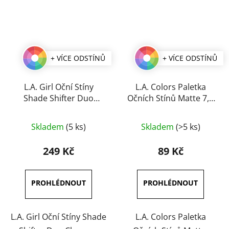
+ VÍCE ODSTÍNŮ
+ VÍCE ODSTÍNŮ
L.A. Girl Oční Stíny
L.A. Colors Paletka
Shade Shifter Duo
Očních Stínů Matte 7,1
Chrome
g
Průměrné
Průměrné
Skladem
(5 ks)
Skladem
(>5 ks)
hodnocení
hodnocení
produktu
produktu
249 Kč
89 Kč
je
je
5,0
4,3
z
z
5
5
hvězdiček.
hvězdiček.
L.A. Girl Oční Stíny Shade
L.A. Colors Paletka