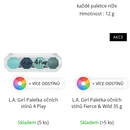
každé paletce níže
Hmotnost : 12 g
AKCE
+ VÍCE ODSTÍNŮ
+ VÍCE ODSTÍNŮ
L.A. Girl Paletka očních
L.A. Girl Paletka očních
stínů 4 Play
stínů Fierce & Wild 35 g
Průměrné
Průměrné
Skladem
(5 ks)
Skladem
(>5 ks)
hodnocení
hodnocení