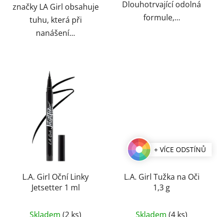
Dlouhotrvající odolná
značky LA Girl obsahuje
formule,...
tuhu, která při
nanášení...
+ VÍCE ODSTÍNŮ
L.A. Girl Oční Linky
L.A. Girl Tužka na Oči
Jetsetter 1 ml
1,3 g
Průměrné
Skladem
(2 ks)
Skladem
(4 ks)