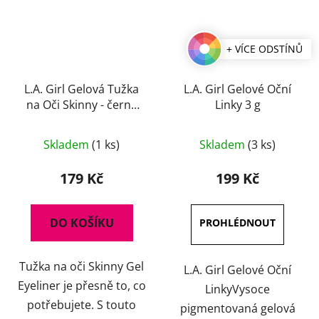
+ VÍCE ODSTÍNŮ
L.A. Girl Gelová Tužka
L.A. Girl Gelové Oční
na Oči Skinny - černá
Linky 3 g
0,1 g
Průměrné
Průměrné
Skladem
(1 ks)
Skladem
(3 ks)
hodnocení
hodnocení
produktu
produktu
179 Kč
199 Kč
je
je
4,5
3,8
DO KOŠÍKU
z
z
5
5
Tužka na oči Skinny Gel
hvězdiček.
hvězdiček.
L.A. Girl Gelové Oční
Eyeliner je přesně to, co
LinkyVysoce
potřebujete. S touto
pigmentovaná gelová