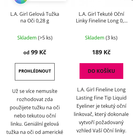
L.A. Girl Gelová Tužka
L.A. Girl Tekuté Oční
na Oči 0,28 g
Linky Fineline Long 0,4
ml
Průměrné
Skladem
(>5 ks)
Skladem
(3 ks)
hodnocení
produktu
99 Kč
189 Kč
od
je
4,0
DO KOŠÍKU
z
5
L.A. Girl Fineline Long
hvězdiček.
Už se více nemusíte
Lasting Fine Tip Liquid
rozhodovat zda
Eyeliner je tekutý oční
použijete tužku na oči
linkovač, který dokonale
nebo tekutou oční
vytvoří požadovaný
linku. Geniální gelová
vzhled Vaší Oční linky.
tužka na oči od americké