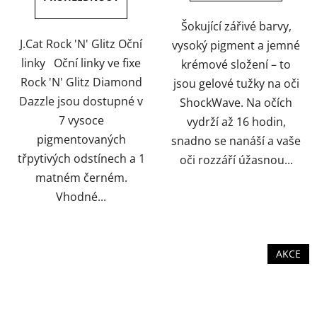
5
5
hvězdiček.
hvězdiček.
Šokující zářivé barvy,
J.Cat Rock 'N' Glitz Oční
vysoký pigment a jemné
linky Oční linky ve fixe
krémové složení – to
Rock 'N' Glitz Diamond
jsou gelové tužky na oči
Dazzle jsou dostupné v
ShockWave. Na očích
7 vysoce
vydrží až 16 hodin,
pigmentovaných
snadno se nanáší a vaše
třpytivých odstínech a 1
oči rozzáří úžasnou...
matném černém.
Vhodné...
AKCE