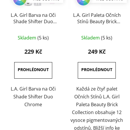
L.A. Girl Barva na Oči
L.A. Girl Paleta Očních
Shade Shifter Duo
Stínů Beauty Brick
Chrome 1,5 ml
Collection 12 g
Průměrné
Průměrné
Skladem
(5 ks)
Skladem
(5 ks)
hodnocení
hodnocení
produktu
produktu
229 Kč
249 Kč
je
je
5,0
5,0
z
z
5
5
hvězdiček.
hvězdiček.
L.A. Girl Barva na Oči
Každá ze čtyř palet
Shade Shifter Duo
Očních Stínů L.A. Girl
Chrome
Paleta Beauty Brick
Collection obsahuje 12
vysoce pigmentovaných
odstínů. Bližší info ke