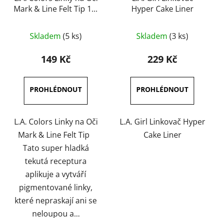
Mark & Line Felt Tip 1,1
Hyper Cake Liner
ml
Průměrné
Průměrné
Skladem
(5 ks)
Skladem
(3 ks)
hodnocení
hodnocení
produktu
produktu
149 Kč
229 Kč
je
je
5,0
5,0
z
z
5
5
hvězdiček.
hvězdiček.
L.A. Colors Linky na Oči
L.A. Girl Linkovač Hyper
Mark & Line Felt Tip
Cake Liner
Tato super hladká
tekutá receptura
aplikuje a vytváří
pigmentované linky,
které nepraskají ani se
neloupou a...