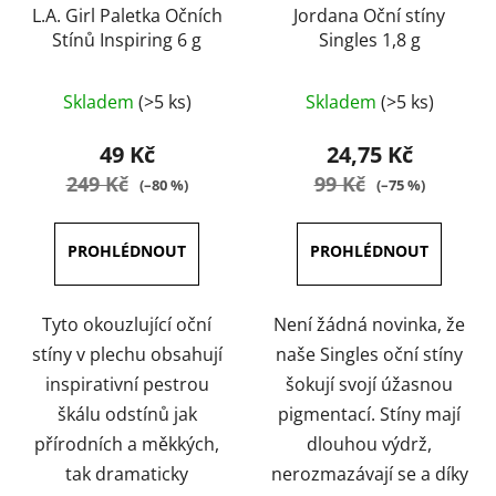
L.A. Girl Paletka Očních
Jordana Oční stíny
Stínů Inspiring 6 g
Singles 1,8 g
Průměrné
Průměrné
Skladem
(>5 ks)
Skladem
(>5 ks)
hodnocení
hodnocení
produktu
produktu
49 Kč
24,75 Kč
je
je
249 Kč
99 Kč
(–80 %)
(–75 %)
5,0
4,4
z
z
5
5
hvězdiček.
hvězdiček.
Tyto okouzlující oční
Není žádná novinka, že
stíny v plechu obsahují
naše Singles oční stíny
inspirativní pestrou
šokují svojí úžasnou
škálu odstínů jak
pigmentací. Stíny mají
přírodních a měkkých,
dlouhou výdrž,
tak dramaticky
nerozmazávají se a díky