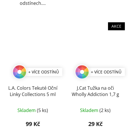
odstínech....
AKCE
+ VÍCE ODSTÍNŮ
+ VÍCE ODSTÍNŮ
L.A. Colors Tekuté Oční
J.Cat Tužka na oči
Linky Collections 5 ml
Wholly Addiction 1,7 g
Průměrné
Průměrné
Skladem
(5 ks)
Skladem
(2 ks)
hodnocení
hodnocení
produktu
produktu
99 Kč
29 Kč