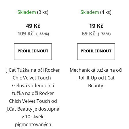
Touch 1 g
Průměrné
Průměrné
Skladem
(3 ks)
Skladem
(4 ks)
hodnocení
hodnocení
produktu
produktu
49 Kč
19 Kč
je
je
109 Kč
69 Kč
(–55 %)
(–72 %)
5,0
5,0
z
z
5
5
hvězdiček.
hvězdiček.
J.Cat Tužka na oči Rocker
Mechanická tužka na oči
Chic Velvet Touch
Roll It Up od J.Cat
Gelová voděodolná
Beauty.
tužka na oči Rocker
Chich Velvet Touch od
J.Cat Beauty je dostupná
v 10 skvěle
pigmentovaných