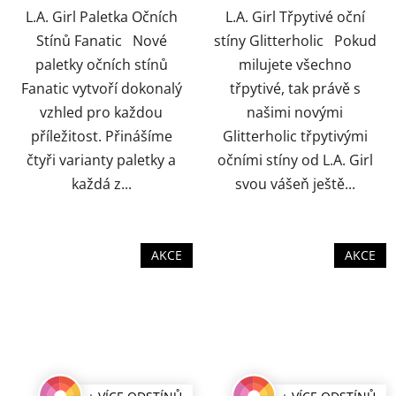
hvězdiček.
hvězdiček.
L.A. Girl Paletka Očních
L.A. Girl Třpytivé oční
Stínů Fanatic Nové
stíny Glitterholic Pokud
paletky očních stínů
milujete všechno
Fanatic vytvoří dokonalý
třpytivé, tak právě s
vzhled pro každou
našimi novými
příležitost. Přinášíme
Glitterholic třpytivými
čtyři varianty paletky a
očními stíny od L.A. Girl
každá z...
svou vášeň ještě...
AKCE
AKCE