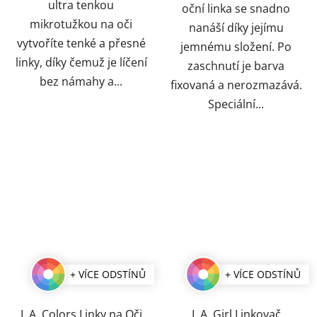
ultra tenkou
oční linka se snadno
mikrotužkou na oči
nanáší díky jejímu
vytvoříte tenké a přesné
jemnému složení. Po
linky, díky čemuž je líčení
zaschnutí je barva
bez námahy a...
fixovaná a nerozmazává.
Speciální...
+ VÍCE ODSTÍNŮ
+ VÍCE ODSTÍNŮ
L.A. Colors Linky na Oči
L.A. Girl Linkovač