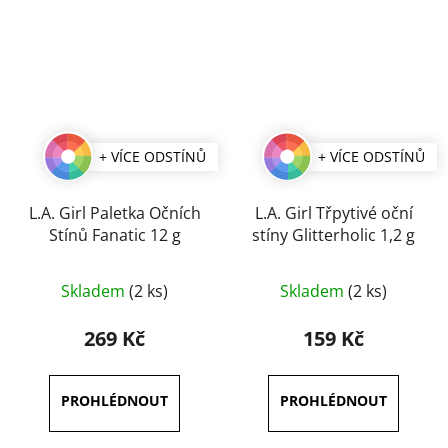
+ VÍCE ODSTÍNŮ
+ VÍCE ODSTÍNŮ
L.A. Girl Paletka Očních
L.A. Girl Třpytivé oční
Stínů Fanatic 12 g
stíny Glitterholic 1,2 g
Průměrné
Průměrné
Skladem
(2 ks)
Skladem
(2 ks)
hodnocení
hodnocení
produktu
produktu
269 Kč
159 Kč
je
je
3,8
5,0
z
z
5
5