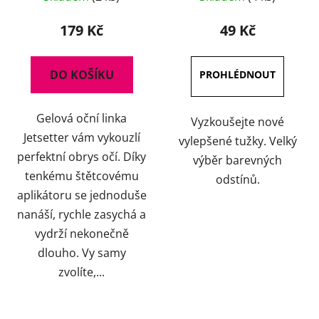
hodnocení
produktu
179 Kč
49 Kč
je
4,0
DO KOŠÍKU
z
5
Gelová oční linka
hvězdiček.
Vyzkoušejte nové
Jetsetter vám vykouzlí
vylepšené tužky. Velký
perfektní obrys očí. Díky
výběr barevných
tenkému štětcovému
odstínů.
aplikátoru se jednoduše
nanáší, rychle zasychá a
vydrží nekonečně
dlouho. Vy samy
zvolíte,...