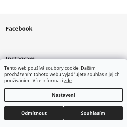
Z
á
Facebook
p
a
t
í
Instagram
Tento web používá soubory cookie. Dalším
procházením tohoto webu vyjadřujete souhlas s jejich
používáním.. Více informací
zde
.
Nastavení
Odmítnout
Souhlasím
Sledovat na Instagramu