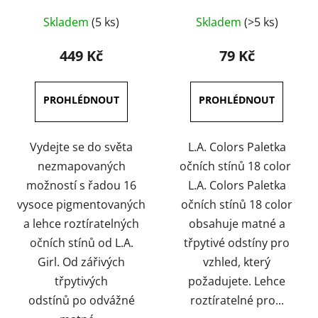
Průměrné
Průměrné
Skladem
(5 ks)
Skladem
(>5 ks)
hodnocení
hodnocení
produktu
produktu
449 Kč
79 Kč
je
je
5,0
5,0
z
z
5
5
hvězdiček.
hvězdiček.
Vydejte se do světa
L.A. Colors Paletka
nezmapovaných
očních stínů 18 color
možností s řadou 16
L.A. Colors Paletka
vysoce pigmentovaných
očních stínů 18 color
a lehce roztíratelných
obsahuje matné a
očních stínů od L.A.
třpytivé odstíny pro
Girl. Od zářivých
vzhled, který
třpytivých
požadujete. Lehce
odstínů po odvážné
roztíratelné pro...