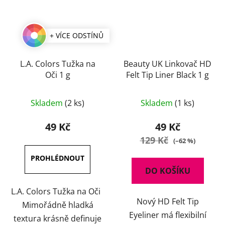
+ VÍCE ODSTÍNŮ
L.A. Colors Tužka na
Beauty UK Linkovač HD
Oči 1 g
Felt Tip Liner Black 1 g
Průměrné
Skladem
(2 ks)
Skladem
(1 ks)
hodnocení
produktu
49 Kč
49 Kč
je
129 Kč
(–62 %)
5,0
z
DO KOŠÍKU
5
hvězdiček.
L.A. Colors Tužka na Oči
Nový HD Felt Tip
Mimořádně hladká
Eyeliner má flexibilní
textura krásně definuje