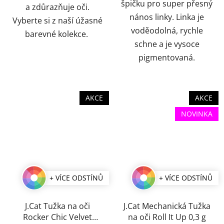
špičku pro super přesný
a zdůrazňuje oči.
nános linky. Linka je
Vyberte si z naší úžasné
voděodolná, rychle
barevné kolekce.
schne a je vysoce
pigmentovaná.
AKCE
AKCE
NOVINKA
+ VÍCE ODSTÍNŮ
+ VÍCE ODSTÍNŮ
J.Cat Tužka na oči
J.Cat Mechanická Tužka
Rocker Chic Velvet
na oči Roll It Up 0,3 g