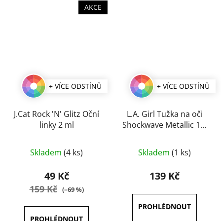
AKCE
+ VÍCE ODSTÍNŮ
+ VÍCE ODSTÍNŮ
J.Cat Rock 'N' Glitz Oční
L.A. Girl Tužka na oči
linky 2 ml
Shockwave Metallic 1,2
g
Průměrné
Průměrné
Skladem
(4 ks)
Skladem
(1 ks)
hodnocení
hodnocení
produktu
produktu
49 Kč
139 Kč
je
je
159 Kč
(–69 %)
5,0
5,0
z
z