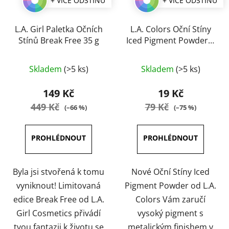
+ VÍCE ODSTÍNŮ
+ VÍCE ODSTÍNŮ
L.A. Girl Paletka Očních
L.A. Colors Oční Stíny
Stínů Break Free 35 g
Iced Pigment Powder 3
g
Průměrné
Průměrné
Skladem
(>5 ks)
Skladem
(>5 ks)
hodnocení
hodnocení
produktu
produktu
149 Kč
19 Kč
je
je
449 Kč
79 Kč
(–66 %)
(–75 %)
5,0
5,0
z
z
5
5
hvězdiček.
hvězdiček.
Byla jsi stvořená k tomu
Nové Oční Stíny Iced
vyniknout! Limitovaná
Pigment Powder od L.A.
edice Break Free od L.A.
Colors Vám zaručí
Girl Cosmetics přivádí
vysoký pigment s
tvou fantazii k životu se
metalickým finishem v