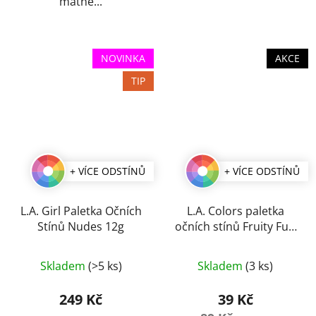
matné...
NOVINKA
AKCE
TIP
+ VÍCE ODSTÍNŮ
+ VÍCE ODSTÍNŮ
L.A. Girl Paletka Očních
L.A. Colors paletka
Stínů Nudes 12g
očních stínů Fruity Fun
7,5 g
Průměrné
Skladem
(>5 ks)
Skladem
(3 ks)
hodnocení
produktu
249 Kč
39 Kč
je