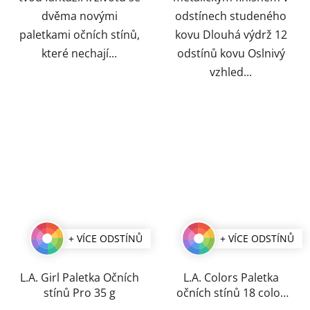
dvěma novými
odstínech studeného
paletkami očních stínů,
kovu Dlouhá výdrž 12
které nechají...
odstínů kovu Oslnivý
vzhled...
+ VÍCE ODSTÍNŮ
+ VÍCE ODSTÍNŮ
L.A. Girl Paletka Očních
L.A. Colors Paletka
stínů Pro 35 g
očních stínů 18 color
20 g