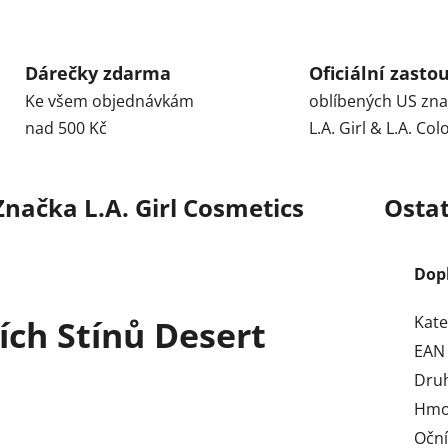
Dárečky zdarma
Oficiální zasto
Ke všem objednávkám
oblíbených US zn
nad 500 Kč
L.A. Girl & L.A. Col
Značka
L.A. Girl Cosmetics
Ostat
Dop
Kate
ních Stínů Desert
EAN
Dru
Hmo
Oční