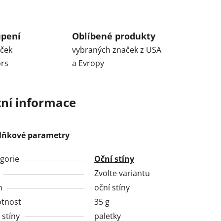
upení
Oblíbené produkty
aček
vybraných značek z USA
ors
a Evropy
ní informace
lňkové parametry
gorie
Oční stíny
Zvolte variantu
h
oční stíny
tnost
35 g
 stíny
paletky