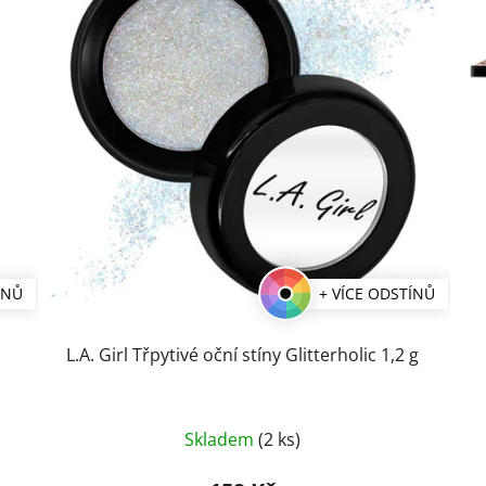
ÍNŮ
+ VÍCE ODSTÍNŮ
g
L.A. Girl Třpytivé oční stíny Glitterholic 1,2 g
Průměrné
Skladem
(2 ks)
hodnocení
produktu