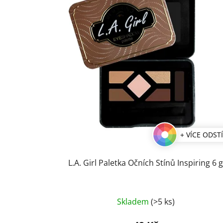
+ VÍCE ODST
L.A. Girl Paletka Očních Stínů Inspiring 6 
Průměrné
Skladem
(>5 ks)
hodnocení
produktu