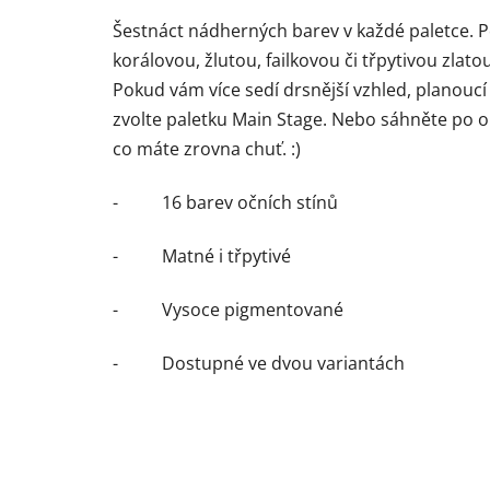
Šestnáct nádherných barev v každé paletce. P
korálovou, žlutou, failkovou či třpytivou zlatou
Pokud vám více sedí drsnější vzhled, planoucí 
zvolte paletku Main Stage. Nebo sáhněte po o
co máte zrovna chuť. :)
-
16 barev očních stínů
-
Matné i třpytivé
-
Vysoce pigmentované
-
Dostupné ve dvou variantách