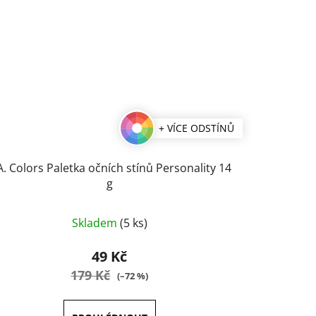
+ VÍCE ODSTÍNŮ
A. Colors Paletka očních stínů Personality 14
g
Průměrné
Skladem
(5 ks)
hodnocení
produktu
49 Kč
je
179 Kč
(–72 %)
5,0
z