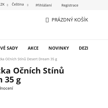
CZK
Čeština
Přihlášení
Registrace
PRÁZDNÝ KOŠÍK
NÁKUPNÍ
KOŠÍK
VÉ SADY
AKCE
NOVINKY
DEZINFEKCE
letka Očních Stínů Desert Dream 35 g
etka Očních Stínů
 35 g
dnocení