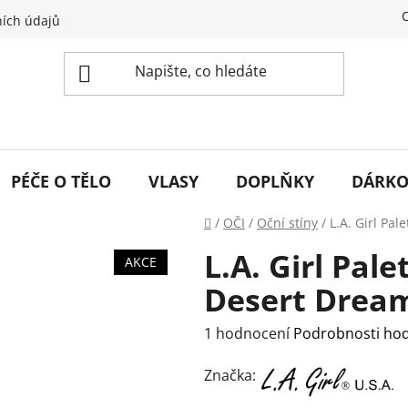
ích údajů
PÉČE O TĚLO
VLASY
DOPLŇKY
DÁRKO
Domů
/
OČI
/
Oční stíny
/
L.A. Girl Pa
L.A. Girl Pal
AKCE
Desert Dream
Průměrné
1 hodnocení
Podrobnosti ho
hodnocení
Značka:
produktu
je