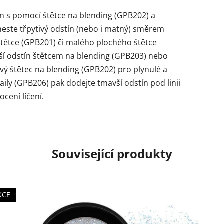
n s pomocí štětce na blending (GPB202) a
aneste třpytivý odstín (nebo i matný) směrem
tětce (GPB201) či malého plochého štětce
í odstín štětcem na blending (GPB203) nebo
vý štětec na blending (GPB202) pro plynulé a
ily (GPB206) pak dodejte tmavší odstín pod linii
cení líčení.
Související produkty
KCE