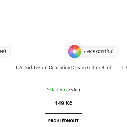
ÍNŮ
+ VÍCE ODSTÍNŮ
L.A. Girl Tekuté Oční Stíny Dream Glitter 4 ml
L.
Průměrné
Skladem
(>5 ks)
hodnocení
produktu
149 Kč
je
4,3
z