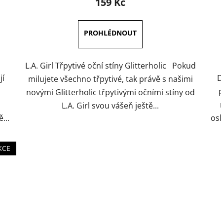
159 Kč
je
5,0
z
5
hvězdiček.
L.A. Girl Třpytivé oční stíny Glitterholic Pokud
jí
D
milujete všechno třpytivé, tak právě s našimi
novými Glitterholic třpytivými očními stíny od
L.A. Girl svou vášeň ještě...
...
osl
KCE