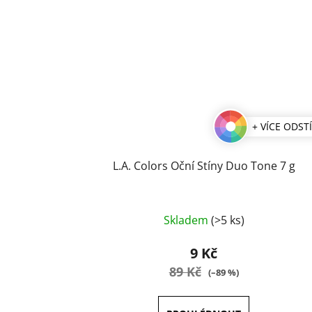
+ VÍCE ODST
L.A. Colors Oční Stíny Duo Tone 7 g
Průměrné
Skladem
(>5 ks)
hodnocení
produktu
9 Kč
je
89 Kč
(–89 %)
5,0
z