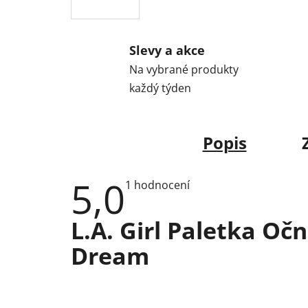
Slevy a akce
Na vybrané produkty
každý týden
Popis
5,0
Průměrné
1 hodnocení
hodnocení
produktu
je
L.A. Girl Paletka Oč
5,0
z
Dream
5
hvězdiček.