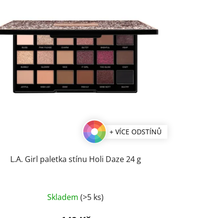
+ VÍCE ODSTÍNŮ
L.A. Girl paletka stínu Holi Daze 24 g
Průměrné
Skladem
(>5 ks)
hodnocení
produktu