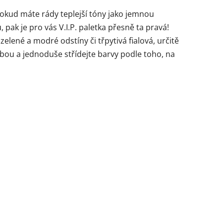
okud máte rády teplejší tóny jako jemnou
, pak je pro vás V.I.P. paletka přesně ta pravá!
zelené a modré odstíny či třpytivá fialová, určitě
bou a jednoduše střídejte barvy podle toho, na