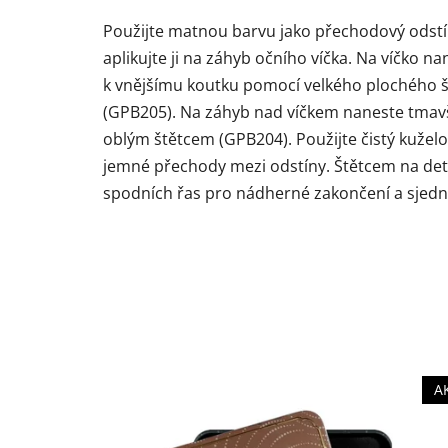
Použijte matnou barvu jako přechodový odstí
aplikujte ji na záhyb očního víčka. Na víčko n
k vnějšímu koutku pomocí velkého plochého š
(GPB205). Na záhyb nad víčkem naneste tmavš
oblým štětcem (GPB204). Použijte čistý kuželo
jemné přechody mezi odstíny. Štětcem na deta
spodních řas pro nádherné zakončení a sjedno
A