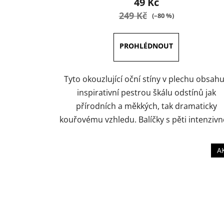
49 Kč
je
249 Kč
(–80 %)
5,0
z
5
hvězdiček.
Tyto okouzlující oční stíny v plechu obsahu
inspirativní pestrou škálu odstínů jak
přírodních a měkkých, tak dramaticky
kouřovému vzhledu. Balíčky s pěti intenzivně
A