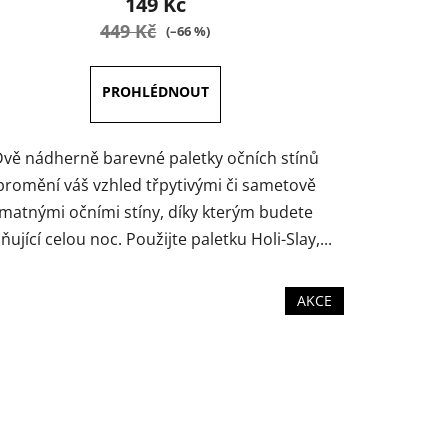
149 Kč
je
449 Kč
(–66 %)
5,0
z
5
hvězdiček.
vě nádherně barevné paletky očních stínů
promění váš vzhled třpytivými či sametově
matnými očními stíny, díky kterým budete
ňující celou noc. Použijte paletku Holi-Slay,...
AKCE