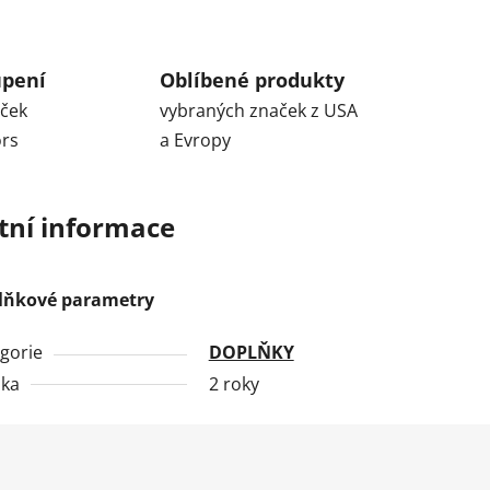
upení
Oblíbené produkty
aček
vybraných značek z USA
ors
a Evropy
tní informace
lňkové parametry
gorie
DOPLŇKY
uka
2 roky