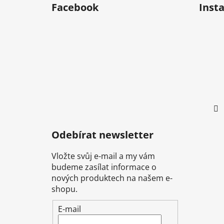
Facebook
Inst
p
a
t
í
Odebírat newsletter
Vložte svůj e-mail a my vám
budeme zasílat informace o
nových produktech na našem e-
shopu.
E-mail