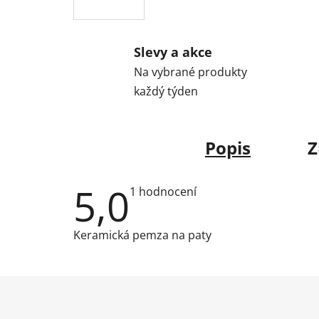
Slevy a akce
Na vybrané produkty
každý týden
Popis
Z
5,0
Průměrné
1 hodnocení
hodnocení
produktu
je
Keramická pemza na paty
5,0
z
5
hvězdiček.
Z
á