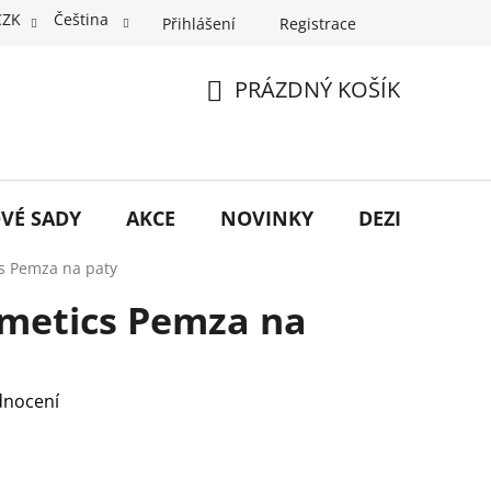
CZK
Čeština
Přihlášení
Registrace
PRÁZDNÝ KOŠÍK
NÁKUPNÍ
KOŠÍK
VÉ SADY
AKCE
NOVINKY
DEZINFEKCE
s Pemza na paty
metics Pemza na
dnocení