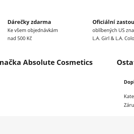
Dárečky zdarma
Oficiální zasto
Ke všem objednávkám
oblíbených US zn
nad 500 Kč
L.A. Girl & L.A. Col
načka
Absolute Cosmetics
Osta
Dop
Kate
Zár