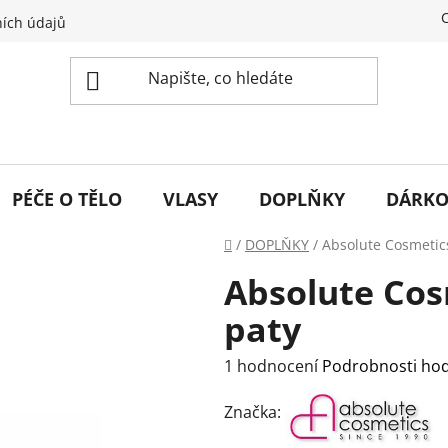
ích údajů
PÉČE O TĚLO
VLASY
DOPLŇKY
DÁRKO
Domů
/
DOPLŇKY
/
Absolute Cosmetic
Absolute Cos
paty
Průměrné
1 hodnocení
Podrobnosti ho
hodnocení
Značka:
produktu
je