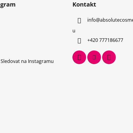
agram
Kontakt
info
@
absolutecosme
u
+420 777186677
Sledovat na Instagramu