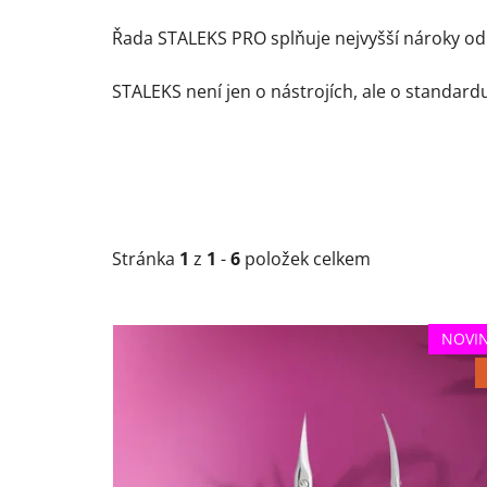
Řada STALEKS PRO splňuje nejvyšší nároky od
STALEKS není jen o nástrojích, ale o standard
Stránka
1
z
1
-
6
položek celkem
V
NOVI
ý
p
i
s
p