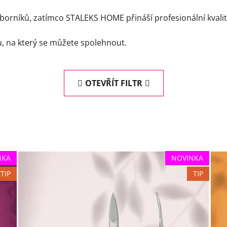
borníků, zatímco STALEKS HOME přináší profesionální kvali
u, na který se můžete spolehnout.
OTEVŘÍT FILTR
NKA
NOVINKA
TIP
TIP