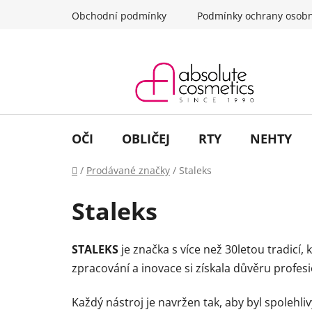
Přejít
Obchodní podmínky
Podmínky ochrany osobn
na
obsah
OČI
OBLIČEJ
RTY
NEHTY
Domů
/
Prodávané značky
/
Staleks
Staleks
STALEKS
je značka s více než 30letou tradicí,
zpracování a inovace si získala důvěru profes
Každý nástroj je navržen tak, aby byl spolehli