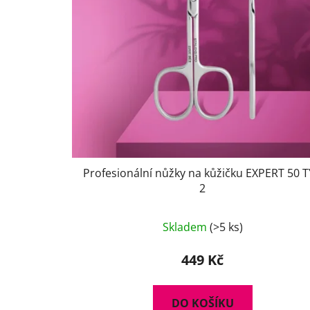
r
o
d
u
k
t
ů
Profesionální nůžky na kůžičku EXPERT 50 
2
Skladem
(>5 ks)
449 Kč
DO KOŠÍKU