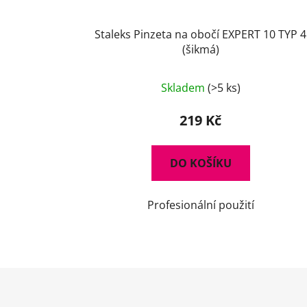
Staleks Pinzeta na obočí EXPERT 10 TYP 4
(šikmá)
Skladem
(>5 ks)
219 Kč
DO KOŠÍKU
Profesionální použití
Z