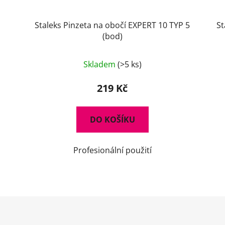
Staleks Pinzeta na obočí EXPERT 10 TYP 5
St
(bod)
Skladem
(>5 ks)
219 Kč
DO KOŠÍKU
Profesionální použití
O
v
l
á