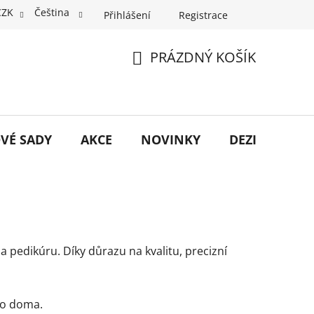
CZK
Čeština
Přihlášení
Registrace
PRÁZDNÝ KOŠÍK
NÁKUPNÍ
KOŠÍK
VÉ SADY
AKCE
NOVINKY
DEZINFEKCE
 a pedikúru. Díky důrazu na kvalitu, precizní
ebo doma.