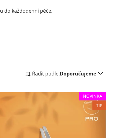
tu do každodenní péče.
Ř
Řadit podle:
Doporučujeme
a
z
e
NOVINKA
n
TIP
í
p
r
o