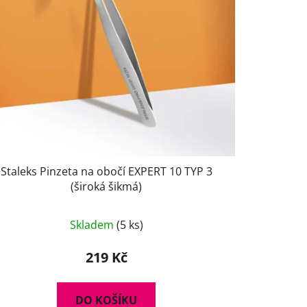
d
u
k
t
ů
Staleks Pinzeta na obočí EXPERT 10 TYP 3
(široká šikmá)
Skladem
(5 ks)
219 Kč
DO KOŠÍKU