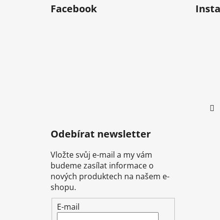
á
Facebook
Inst
p
a
t
í
Odebírat newsletter
Vložte svůj e-mail a my vám
budeme zasílat informace o
nových produktech na našem e-
shopu.
E-mail