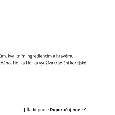
balům, kvalitním ingrediencím a hravému
dého. Holika Holika využívá tradiční korejské
Ř
Řadit podle:
Doporučujeme
a