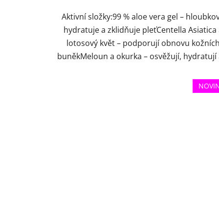
Aktivní složky:99 % aloe vera gel – hloubko
hydratuje a zklidňuje pleťCentella Asiatica
lotosový květ – podporují obnovu kožníc
buněkMeloun a okurka – osvěžují, hydratují a
NOVI