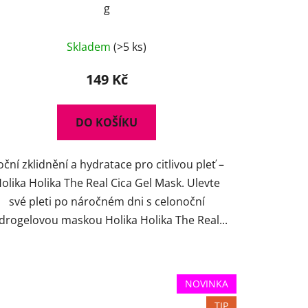
g
Skladem
(>5 ks)
149 Kč
DO KOŠÍKU
ční zklidnění a hydratace pro citlivou pleť –
olika Holika The Real Cica Gel Mask. Ulevte
své pleti po náročném dni s celonoční
drogelovou maskou Holika Holika The Real...
NOVINKA
TIP