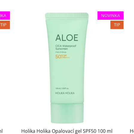
NKA
NOVINKA
TIP
TIP
ml
Holika Holika Opalovací gel SPF50 100 ml
H