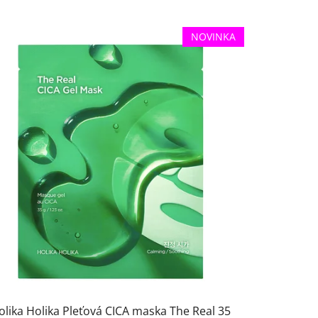
z
e
NOVINKA
n
í
p
r
o
d
u
k
t
ů
olika Holika Pleťová CICA maska The Real 35