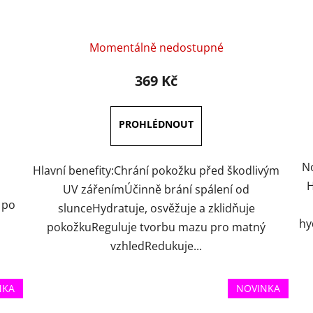
Momentálně nedostupné
369 Kč
No
Hlavní benefity:Chrání pokožku před škodlivým
H
UV zářenímÚčinně brání spálení od
 po
slunceHydratuje, osvěžuje a zklidňuje
hy
pokožkuReguluje tvorbu mazu pro matný
vzhledRedukuje...
NKA
NOVINKA