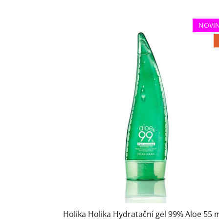
V
NOVI
ý
p
i
s
p
r
o
d
u
k
t
ů
Holika Holika Hydratační gel 99% Aloe 55 