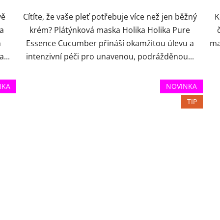
vě
Cítíte, že vaše pleť potřebuje více než jen běžný
K
 a
krém? Plátýnková maska Holika Holika Pure
h
Essence Cucumber přináší okamžitou úlevu a
ma
...
intenzivní péči pro unavenou, podrážděnou...
NKA
NOVINKA
TIP