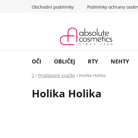
Přejít
Obchodní podmínky
Podmínky ochrany osobn
na
obsah
OČI
OBLIČEJ
RTY
NEHTY
Domů
/
Prodávané značky
/
Holika Holika
Holika Holika