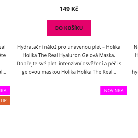
149 Kč
DO KOŠÍKU
eal
Hydratační nálož pro unavenou pleť – Holika
N
ěte
Holika The Real Hyaluron Gelová Maska.
H
Dopřejte své pleti intenzivní osvěžení a péči s
...
gelovou maskou Holika Holika The Real...
hy
NKA
NOVINKA
TIP