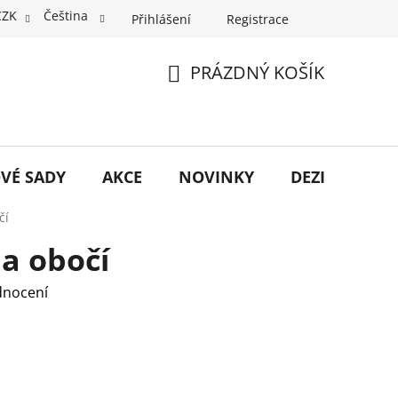
CZK
Čeština
Přihlášení
Registrace
PRÁZDNÝ KOŠÍK
NÁKUPNÍ
KOŠÍK
VÉ SADY
AKCE
NOVINKY
DEZINFEKCE
čí
na obočí
dnocení