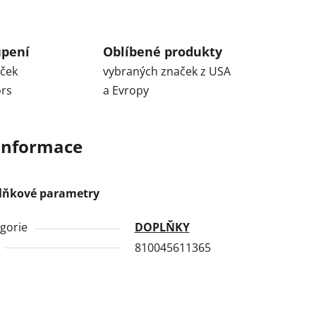
upení
Oblíbené produkty
aček
vybraných značek z USA
ors
a Evropy
 informace
lňkové parametry
gorie
DOPLŇKY
810045611365