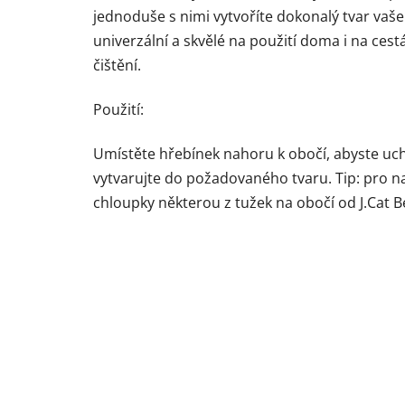
jednoduše s nimi vytvoříte dokonalý tvar vašeh
univerzální a skvělé na použití doma i na ce
čištění.
Použití:
Umístěte hřebínek nahoru k obočí, abyste uch
vytvarujte do požadovaného tvaru. Tip: pro n
chloupky některou z tužek na obočí od J.Cat 