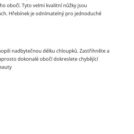
o obočí. Tyto velmi kvalitní nůžky jsou
stách. Hřebínek je odnímatelný pro jednoduché
opili nadbytečnou délku chloupků. Zastřihněte a
aprosto dokonalé obočí dokreslete chybějící
Beauty