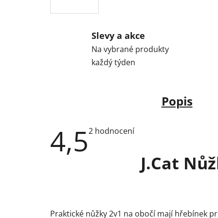
Slevy a akce
Na vybrané produkty
každý týden
Popis
4,5
Průměrné
2 hodnocení
hodnocení
produktu
je
J.Cat Nůž
4,5
z
5
hvězdiček.
Praktické nůžky 2v1 na obočí mají hřebínek pr