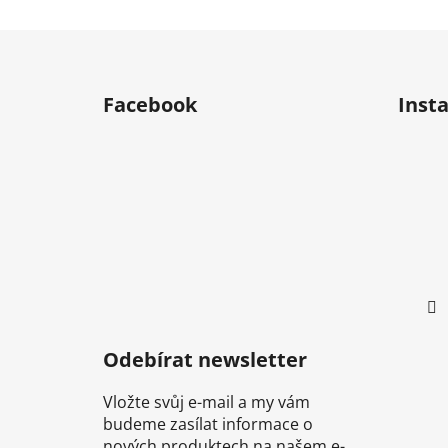
Z
á
Facebook
Inst
p
a
t
í
Odebírat newsletter
Vložte svůj e-mail a my vám
budeme zasílat informace o
nových produktech na našem e-