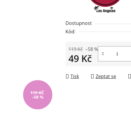
z
5
hvězdiček.
Dostupnost
Kód:
119 Kč
–58 %
49 Kč
Měrná cena:
Tisk
Zeptat se
119 KČ
–58 %