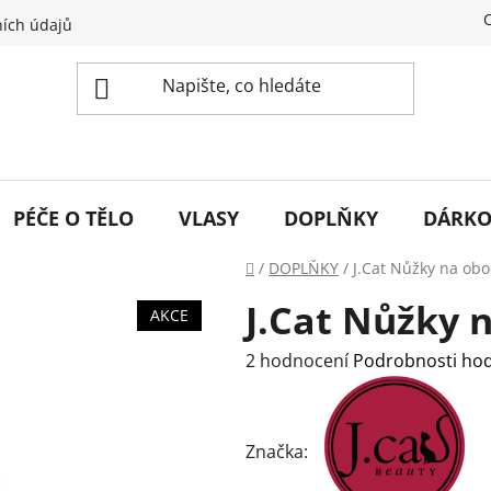
ích údajů
PÉČE O TĚLO
VLASY
DOPLŇKY
DÁRKO
Domů
/
DOPLŇKY
/
J.Cat Nůžky na obo
J.Cat Nůžky 
AKCE
Průměrné
2 hodnocení
Podrobnosti ho
hodnocení
produktu
je
Značka:
4,5