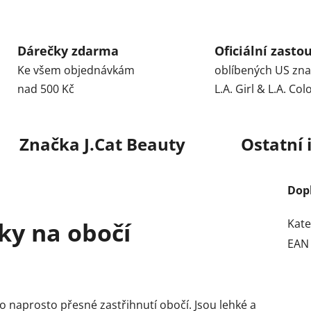
Dárečky zdarma
Oficiální zasto
Ke všem objednávkám
oblíbených US zn
nad 500 Kč
L.A. Girl & L.A. Col
Značka
J.Cat Beauty
Ostatní
Dop
Kate
ky na obočí
EAN
o naprosto přesné zastřihnutí obočí. Jsou lehké a