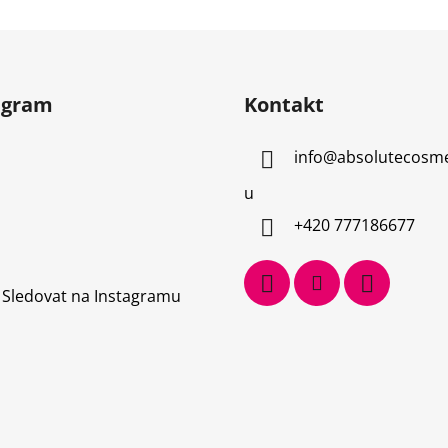
agram
Kontakt
info
@
absolutecosme
u
+420 777186677
Sledovat na Instagramu