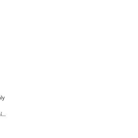
ly
...