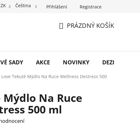
CZK
Čeština
Přihlášení
Registrace
PRÁZDNÝ KOŠÍK
NÁKUPNÍ
KOŠÍK
VÉ SADY
AKCE
NOVINKY
DEZINFEKCE
I Love Tekuté Mýdlo Na Ruce Wellness Destress 500
é Mýdlo Na Ruce
tress 500 ml
 hodnocení