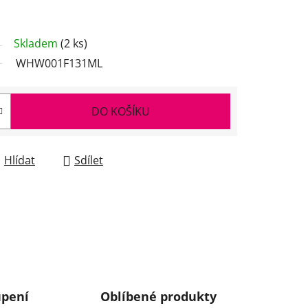
Skladem
(2 ks)
WHW001F131ML
DO KOŠÍKU
Hlídat
Sdílet
upení
Oblíbené produkty