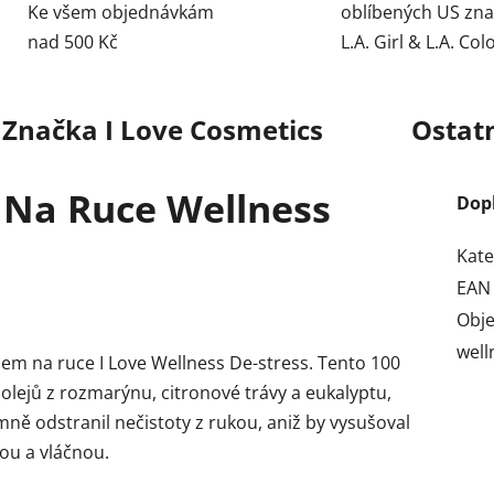
Ke všem objednávkám
oblíbených US zn
nad 500 Kč
L.A. Girl & L.A. Col
Značka
I Love Cosmetics
Ostat
 Na Ruce Wellness
Dop
Kate
EAN
Obj
well
em na ruce I Love Wellness De-stress. Tento 100
 olejů z rozmarýnu, citronové trávy a eukalyptu,
emně odstranil nečistoty z rukou, aniž by vysušoval
ou a vláčnou.