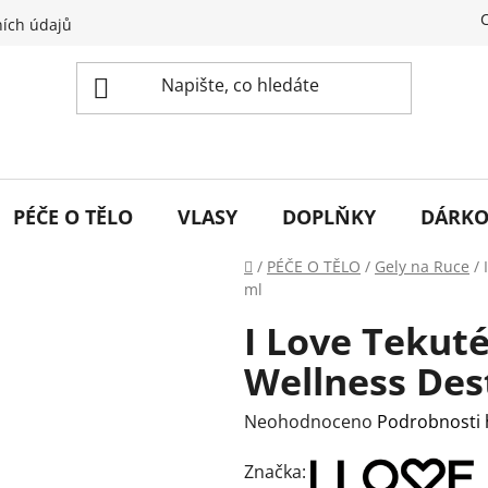
ích údajů
PÉČE O TĚLO
VLASY
DOPLŇKY
DÁRKO
Domů
/
PÉČE O TĚLO
/
Gely na Ruce
/
ml
I Love Tekut
Wellness Des
Průměrné
Neohodnoceno
Podrobnosti
hodnocení
Značka:
produktu