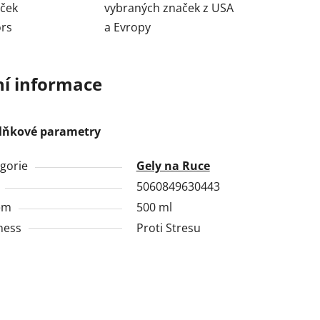
aček
vybraných značek z USA
ors
a Evropy
ní informace
lňkové parametry
gorie
Gely na Ruce
5060849630443
em
500 ml
ness
Proti Stresu