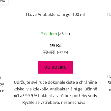
UHŮ
I Love Antibakteriální gel 100 ml
I
Průměrné
Skladem
(>5 ks)
hodnocení
produktu
19 Kč
je
79 Kč
(–75 %)
5,0
z
DO KOŠÍKU
5
I
hvězdiček.
e
Udržujte své ruce dokonale čisté a chráněné
5
aby
kdykoliv a kdekoliv. Antibakteriální gel účinně
m
uce
ničí až 99,9 % bakterií a virů bez potřeby vody.
Rychle se vstřebává, nezanechává...