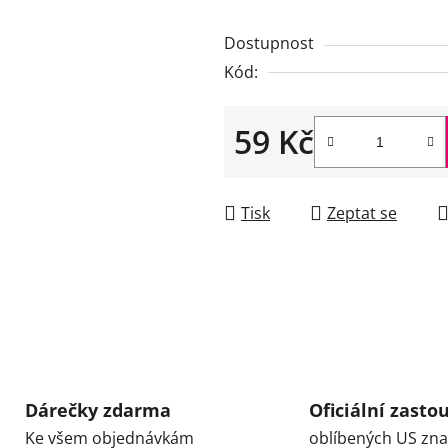
0,0
Dostupnost
z
Kód:
5
hvězdiček.
59 Kč
Měrná cena:
Tisk
Zeptat se
Dárečky zdarma
Oficiální zasto
Ke všem objednávkám
oblíbených US zn