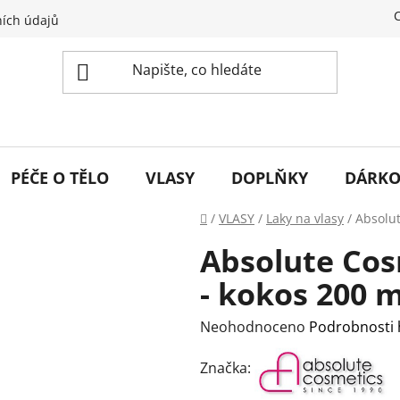
ích údajů
PÉČE O TĚLO
VLASY
DOPLŇKY
DÁRKO
Domů
/
VLASY
/
Laky na vlasy
/
Absolut
Absolute Cos
- kokos 200 m
Průměrné
Neohodnoceno
Podrobnosti
hodnocení
Značka:
produktu
je