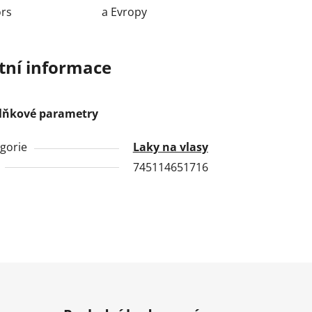
ors
a Evropy
tní informace
lňkové parametry
gorie
Laky na vlasy
745114651716