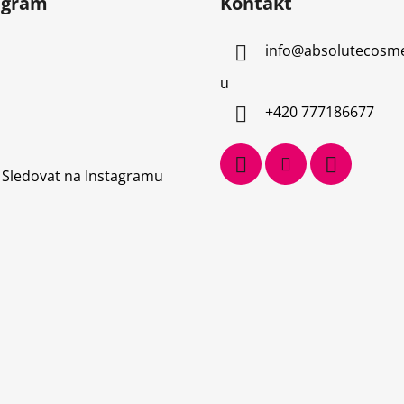
agram
Kontakt
info
@
absolutecosme
u
+420 777186677
Sledovat na Instagramu