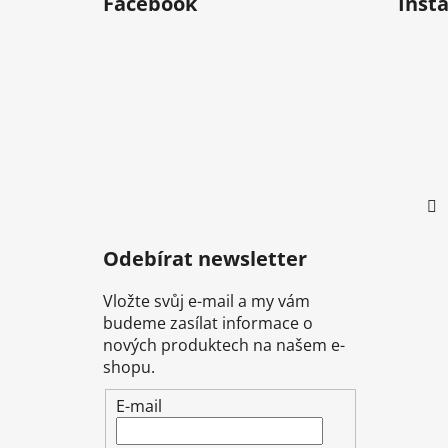
Facebook
Inst
p
a
t
í
Odebírat newsletter
Vložte svůj e-mail a my vám
budeme zasílat informace o
nových produktech na našem e-
shopu.
E-mail