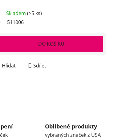
Skladem
(>5 ks)
511006
DO KOŠÍKU
Hlídat
Sdílet
upení
Oblíbené produkty
aček
vybraných značek z USA