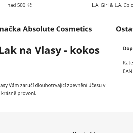
nad 500 Kč
L.A. Girl & L.A. Col
načka
Absolute Cosmetics
Osta
Lak na Vlasy - kokos
Dop
Kate
EAN
vlasy Vám zaručí dlouhotrvající zpevnění účesu v
i krásně provoní.