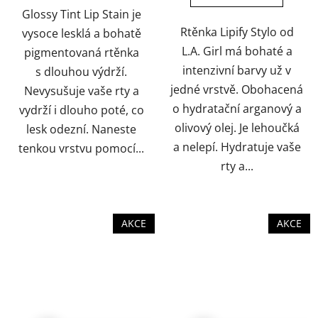
hvězdiček.
hvězdiček.
Glossy Tint Lip Stain je
Rtěnka Lipify Stylo od
vysoce lesklá a bohatě
L.A. Girl má bohaté a
pigmentovaná rtěnka
intenzivní barvy už v
s dlouhou výdrží.
jedné vrstvě. Obohacená
Nevysušuje vaše rty a
o hydratační arganový a
vydrží i dlouho poté, co
olivový olej. Je lehoučká
lesk odezní. Naneste
a nelepí. Hydratuje vaše
tenkou vrstvu pomocí...
rty a...
AKCE
AKCE