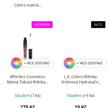
Colors matná...
NOVINKA
AKCE
+ VÍCE ODSTÍNŮ
+ VÍCE ODSTÍNŮ
BPerfect Cosmetics
L.A. Colors Rtěnka
Matná Tekutá Rtěnka 3
Krémová Hydratační
ml
3,8 g
Průměrné
Průměrné
Skladem
(1 ks)
Skladem
(>5 ks)
hodnocení
hodnocení
produktu
produktu
279 Kč
19 Kč