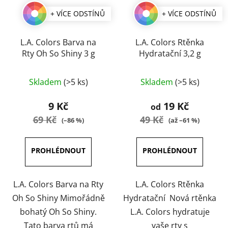
+ VÍCE ODSTÍNŮ
+ VÍCE ODSTÍNŮ
L.A. Colors Barva na
L.A. Colors Rtěnka
Rty Oh So Shiny 3 g
Hydratační 3,2 g
Průměrné
Průměrné
Skladem
(>5 ks)
Skladem
(>5 ks)
hodnocení
hodnocení
produktu
produktu
9 Kč
19 Kč
od
je
je
69 Kč
49 Kč
(–86 %)
(až –61 %)
5,0
3,8
z
z
5
5
hvězdiček.
hvězdiček.
L.A. Colors Barva na Rty
L.A. Colors Rtěnka
Oh So Shiny Mimořádně
Hydratační Nová rtěnka
bohatý Oh So Shiny.
L.A. Colors hydratuje
Tato barva rtů má
vaše rty s