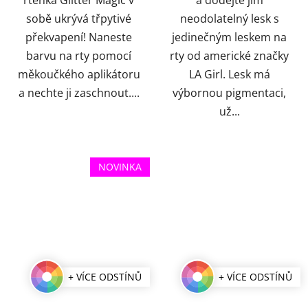
rtěnka Glitter Magic v
a dodejte jim
sobě ukrývá třpytivé
neodolatelný lesk s
překvapení! Naneste
jedinečným leskem na
barvu na rty pomocí
rty od americké značky
měkoučkého aplikátoru
LA Girl. Lesk má
a nechte ji zaschnout....
výbornou pigmentaci,
už...
NOVINKA
+ VÍCE ODSTÍNŮ
+ VÍCE ODSTÍNŮ