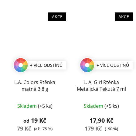
AKCE
AKCE
+ VÍCE ODSTÍNŮ
+ VÍCE ODSTÍNŮ
L.A. Colors Rtěnka
L. A. Girl Rtěnka
matná 3,8 g
Metalická Tekutá 7 ml
Průměrné
Průměrné
Skladem
(>5 ks)
Skladem
(>5 ks)
hodnocení
hodnocení
produktu
produktu
19 Kč
17,90 Kč
od
je
je
79 Kč
179 Kč
(až –75 %)
(–90 %)
5,0
4,0