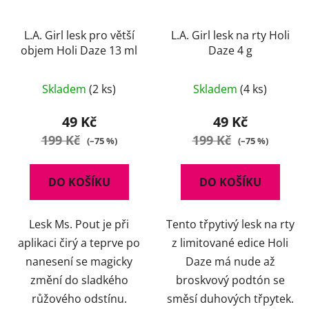
L.A. Girl lesk pro větší
L.A. Girl lesk na rty Holi
objem Holi Daze 13 ml
Daze 4 g
Průměrné
Průměrné
Skladem
(2 ks)
Skladem
(4 ks)
hodnocení
hodnocení
produktu
produktu
49 Kč
49 Kč
je
je
199 Kč
199 Kč
(–75 %)
(–75 %)
5,0
5,0
z
z
DO KOŠÍKU
DO KOŠÍKU
5
5
hvězdiček.
hvězdiček.
Lesk Ms. Pout je při
Tento třpytivý lesk na rty
aplikaci čirý a teprve po
z limitované edice Holi
nanesení se magicky
Daze má nude až
změní do sladkého
broskvový podtón se
růžového odstínu.
směsí duhových třpytek.