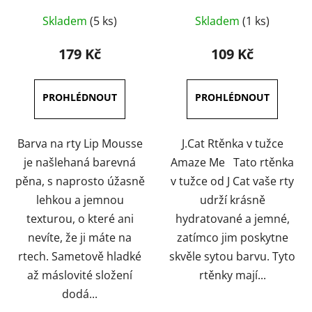
Průměrné
Průměrné
Skladem
(5 ks)
Skladem
(1 ks)
hodnocení
hodnocení
produktu
produktu
179 Kč
109 Kč
je
je
5,0
5,0
z
z
5
5
hvězdiček.
hvězdiček.
Barva na rty Lip Mousse
J.Cat Rtěnka v tužce
je našlehaná barevná
Amaze Me Tato rtěnka
pěna, s naprosto úžasně
v tužce od J Cat vaše rty
lehkou a jemnou
udrží krásně
texturou, o které ani
hydratované a jemné,
nevíte, že ji máte na
zatímco jim poskytne
rtech. Sametově hladké
skvěle sytou barvu. Tyto
až máslovité složení
rtěnky mají...
dodá...