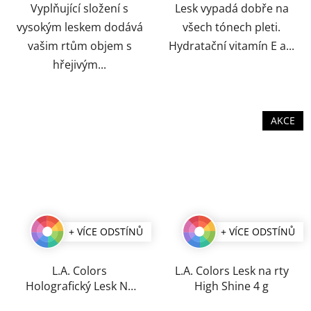
Vyplňující složení s
Lesk vypadá dobře na
vysokým leskem dodává
všech tónech pleti.
vašim rtům objem s
Hydratační vitamín E a...
hřejivým...
AKCE
+ VÍCE ODSTÍNŮ
+ VÍCE ODSTÍNŮ
L.A. Colors
L.A. Colors Lesk na rty
Holografický Lesk Na
High Shine 4 g
Rty 4 g