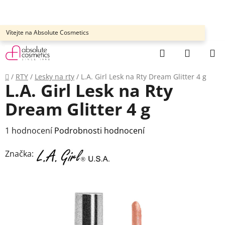
Přejít
na
obsah
Vítejte na Absolute Cosmetics
Hledat
NÁKUP
KOŠÍK
Domů
/
RTY
/
Lesky na rty
/
L.A. Girl Lesk na Rty Dream Glitter 4 g
L.A. Girl Lesk na Rty
Dream Glitter 4 g
Průměrné
1 hodnocení
Podrobnosti hodnocení
hodnocení
Značka:
produktu
je
5,0
z
5
hvězdiček.