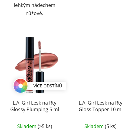
lehkým nádechem
růžové.
+ VÍCE ODSTÍNŮ
L.A. Girl Lesk na Rty
L.A. Girl Lesk na Rty
Glossy Plumping 5 ml
Gloss Topper 10 ml
Průměrné
Průměrné
Skladem
(>5 ks)
Skladem
(5 ks)
hodnocení
hodnocení