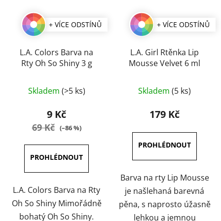
+ VÍCE ODSTÍNŮ
+ VÍCE ODSTÍNŮ
L.A. Colors Barva na
L.A. Girl Rtěnka Lip
Rty Oh So Shiny 3 g
Mousse Velvet 6 ml
Průměrné
Průměrné
Skladem
(>5 ks)
Skladem
(5 ks)
hodnocení
hodnocení
produktu
produktu
9 Kč
179 Kč
je
je
69 Kč
(–86 %)
5,0
5,0
z
z
5
5
hvězdiček.
hvězdiček.
Barva na rty Lip Mousse
L.A. Colors Barva na Rty
je našlehaná barevná
Oh So Shiny Mimořádně
pěna, s naprosto úžasně
bohatý Oh So Shiny.
lehkou a jemnou