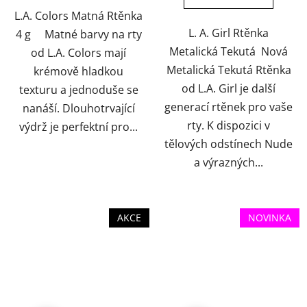
hvězdiček.
hvězdiček.
L.A. Colors Matná Rtěnka
L. A. Girl Rtěnka
4 g Matné barvy na rty
Metalická Tekutá Nová
od L.A. Colors mají
Metalická Tekutá Rtěnka
krémově hladkou
od L.A. Girl je další
texturu a jednoduše se
generací rtěnek pro vaše
nanáší. Dlouhotrvající
rty. K dispozici v
výdrž je perfektní pro...
tělových odstínech Nude
a výrazných...
AKCE
NOVINKA