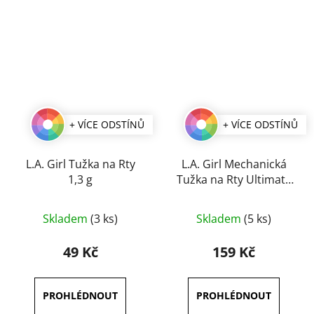
+ VÍCE ODSTÍNŮ
+ VÍCE ODSTÍNŮ
L.A. Girl Tužka na Rty
L.A. Girl Mechanická
1,3 g
Tužka na Rty Ultimate
Intense 0,35 g
Průměrné
Průměrné
Skladem
(3 ks)
Skladem
(5 ks)
hodnocení
hodnocení
produktu
produktu
49 Kč
159 Kč
je
je
5,0
5,0
z
z