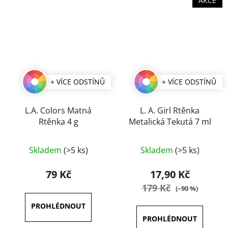
AKCE
+ VÍCE ODSTÍNŮ
+ VÍCE ODSTÍNŮ
L.A. Colors Matná
L. A. Girl Rtěnka
Rtěnka 4 g
Metalická Tekutá 7 ml
Průměrné
Průměrné
Skladem
(>5 ks)
Skladem
(>5 ks)
hodnocení
hodnocení
produktu
produktu
79 Kč
17,90 Kč
je
je
179 Kč
(–90 %)
5,0
4,0
z
z
5
5