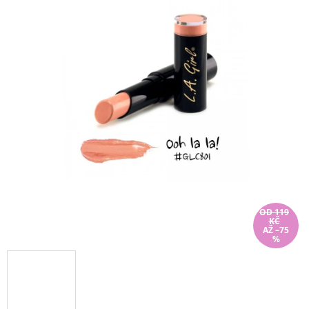
OD 119
KČ
AŽ –75
%