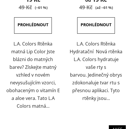
od
je
je
49 Kč
49 Kč
(–61 %)
(až –61 %)
3,0
3,8
z
z
5
5
hvězdiček.
hvězdiček.
L.A. Colors Rtěnka
L.A. Colors Rtěnka
matná Lip Color Jste
Hydratační Nová rtěnka
blázni do matných
L.A. Colors hydratuje
barev? Získejte matný
vaše rty s
vzhled v novém
barvou. Jedinečný obrys
nevysušujícím vzorci,
zdokonaluje tvar rtu s
obohaceným o vitamín E
přesnou aplikaci. Tyto
a aloe vera. Tato L.A
rtěnky jsou...
Colors matná...