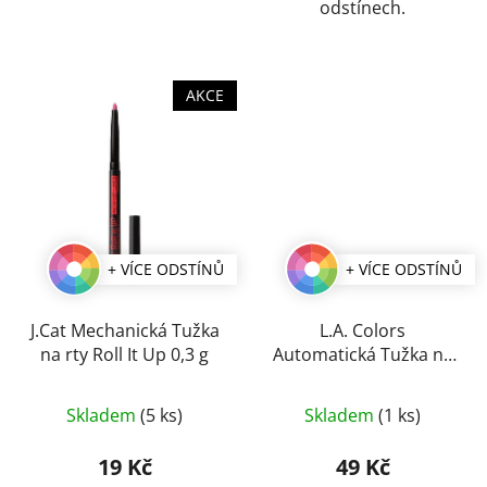
odstínech.
AKCE
+ VÍCE ODSTÍNŮ
+ VÍCE ODSTÍNŮ
J.Cat Mechanická Tužka
L.A. Colors
na rty Roll It Up 0,3 g
Automatická Tužka na
Rty 0,3 g
Průměrné
Průměrné
Skladem
(5 ks)
Skladem
(1 ks)
hodnocení
hodnocení
produktu
produktu
19 Kč
49 Kč
je
je