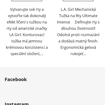
5
5
hvězdiček.
hvězdiček.
Vytvarujte své rty a
L.A. Girl Mechanická
vytvořte tak dokonalý
Tužka na Rty Ultimate
efekt líčení s tužkou na
Intense Definujte rty s
rty od americké značky
dlouhou životností!
LA Girl. Konturovací
Odolná proti rozmazání
tužka má jemnou
a dodává matný finish.
krémovou konzistenci a
Ergonomická gelová
speciální složení,...
rukojeť...
Z
á
Facebook
p
a
t
í
Instagram