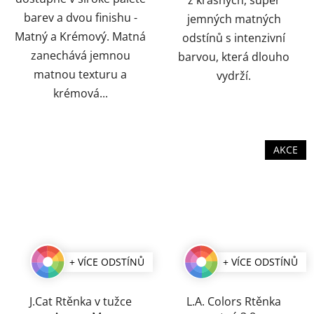
z krásných, super
barev a dvou finishu -
jemných matných
Matný a Krémový. Matná
odstínů s intenzivní
zanechává jemnou
barvou, která dlouho
matnou texturu a
vydrží.
krémová...
AKCE
+ VÍCE ODSTÍNŮ
+ VÍCE ODSTÍNŮ
J.Cat Rtěnka v tužce
L.A. Colors Rtěnka