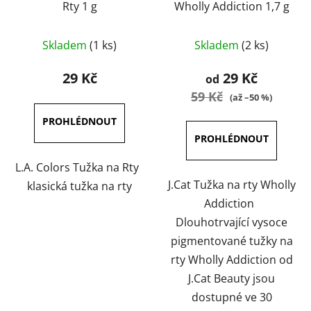
Rty 1 g
Wholly Addiction 1,7 g
Průměrné
Průměrné
Skladem
(1 ks)
Skladem
(2 ks)
hodnocení
hodnocení
produktu
produktu
29 Kč
29 Kč
od
je
je
59 Kč
(až –50 %)
4,0
5,0
z
z
5
5
hvězdiček.
hvězdiček.
L.A. Colors Tužka na Rty
J.Cat Tužka na rty Wholly
klasická tužka na rty
Addiction
Dlouhotrvající vysoce
pigmentované tužky na
rty Wholly Addiction od
J.Cat Beauty jsou
dostupné ve 30