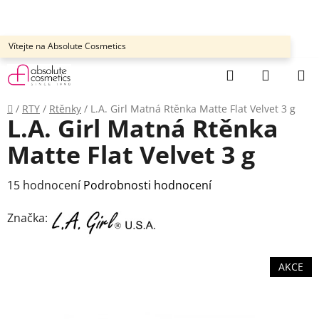
Přejít
na
obsah
Vítejte na Absolute Cosmetics
Hledat
NÁKUP
KOŠÍK
Domů
/
RTY
/
Rtěnky
/
L.A. Girl Matná Rtěnka Matte Flat Velvet 3 g
L.A. Girl Matná Rtěnka
Matte Flat Velvet 3 g
Průměrné
15 hodnocení
Podrobnosti hodnocení
hodnocení
Značka:
produktu
je
3,6
AKCE
z
5
hvězdiček.