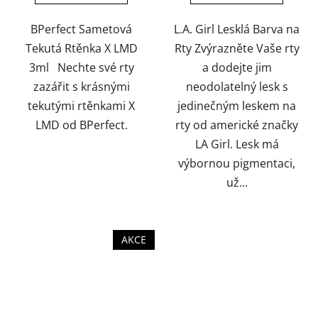
5
5
hvězdiček.
hvězdiček.
BPerfect Sametová
L.A. Girl Lesklá Barva na
Tekutá Rtěnka X LMD
Rty Zvýrazněte Vaše rty
3ml Nechte své rty
a dodejte jim
zazářit s krásnými
neodolatelný lesk s
tekutými rtěnkami X
jedinečným leskem na
LMD od BPerfect.
rty od americké značky
LA Girl. Lesk má
výbornou pigmentaci,
už...
AKCE