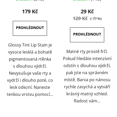
hodnocení
hodnocení
produktu
produktu
179 Kč
29 Kč
je
je
129 Kč
(–77 %)
4,5
5,0
z
z
5
5
hvězdiček.
hvězdiček.
Glossy Tint Lip Stain je
Matné rty prostě frčí.
vysoce lesklá a bohatě
Pokud hledáte intenzivní
pigmentovaná rtěnka
odstín s dlouhou výdrží,
s dlouhou výdrží.
pak jste na správném
Nevysušuje vaše rty a
místě. Barva po nánosu
vydrží i dlouho poté, co
rychle zasychá a vytváří
lesk odezní. Naneste
krásný matný vzhled.
tenkou vrstvu pomocí...
Radost vám...