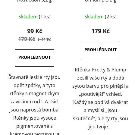
Průměrné
Průměrné
Skladem
(1 ks)
Skladem
(2 ks)
hodnocení
hodnocení
produktu
produktu
99 Kč
179 Kč
je
je
179 Kč
(–44 %)
5,0
5,0
z
z
5
5
hvězdiček.
hvězdiček.
Rtěnka Pretty & Plump
Šťavnatě lesklé rty jsou
zesílí vaše rty a dodá
opět zpátky, a tyto
sytou barvu pro plnější a
rtěnky s magnetickým
„poutivější“ vzhled.
zavíráním od L.A. Girl
Každý se podívá dvakrát
jsou naprostá bomba!
a myslí si „jsou
Rtěnky jsou vysoce
skutečné“, ale ty rty jsou
pigmentované s
jen tvoje....
krémovou texturou, a