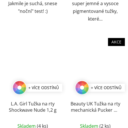
Jakmile je suchá, snese
super jemné a vysoce
"noční" test! :)
pigmentované tužky,
které...
AKCE
+ VÍCE ODSTÍNŮ
+ VÍCE ODSTÍNŮ
L.A. Girl Tužka na rty
Beauty UK Tužka na rty
Shockwave Nude 1,2 g
mechanická Pucker Up
0,2 g
Průměrné
Průměrné
Skladem
(4 ks)
Skladem
(2 ks)