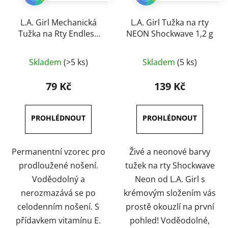
L.A. Girl Mechanická
L.A. Girl Tužka na rty
Tužka na Rty Endless
NEON Shockwave 1,2 g
4,5 g
Průměrné
Průměrné
Skladem
(>5 ks)
Skladem
(5 ks)
hodnocení
hodnocení
produktu
produktu
79 Kč
139 Kč
je
je
5,0
5,0
z
z
5
5
hvězdiček.
hvězdiček.
Permanentní vzorec pro
Živé a neonové barvy
prodloužené nošení.
tužek na rty Shockwave
Voděodolný a
Neon od L.A. Girl s
nerozmazává se po
krémovým složením vás
celodenním nošení. S
prostě okouzlí na první
přídavkem vitamínu E.
pohled! Voděodolné,