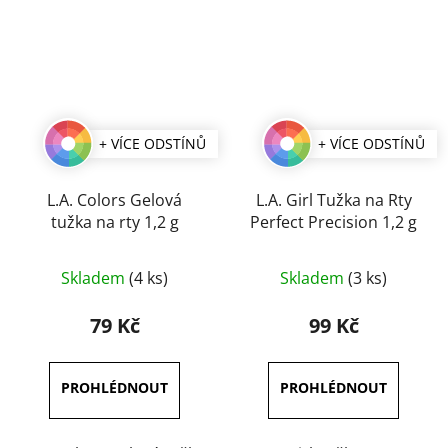
+ VÍCE ODSTÍNŮ
+ VÍCE ODSTÍNŮ
L.A. Colors Gelová
L.A. Girl Tužka na Rty
tužka na rty 1,2 g
Perfect Precision 1,2 g
Průměrné
Průměrné
Skladem
(4 ks)
Skladem
(3 ks)
hodnocení
hodnocení
produktu
produktu
79 Kč
99 Kč
je
je
5,0
5,0
z
z
5
5