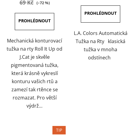
69 Kč
(–72 %)
4,0
5,0
z
z
5
5
hvězdiček.
hvězdiček.
L.A. Colors Automatická
Mechanická konturovací
Tužka na Rty klasická
tužka na rty Roll It Up od
tužka v mnoha
J.Cat je skvěle
odstínech
pigmentovaná tužka,
která krásně vykreslí
konturu vašich rtů a
zamezí tak rtěnce se
rozmazat. Pro větší
výdrž...
TIP