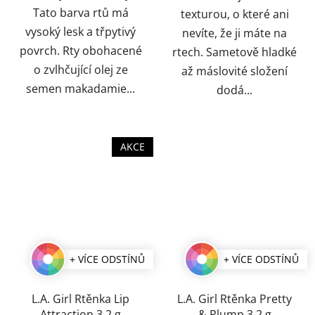
Tato barva rtů má
texturou, o které ani
vysoký lesk a třpytivý
nevíte, že ji máte na
povrch. Rty obohacené
rtech. Sametově hladké
o zvlhčující olej ze
až máslovité složení
semen makadamie...
dodá...
AKCE
+ VÍCE ODSTÍNŮ
+ VÍCE ODSTÍNŮ
L.A. Girl Rtěnka Lip
L.A. Girl Rtěnka Pretty
Attraction 3,2 g
& Plump 3,2 g