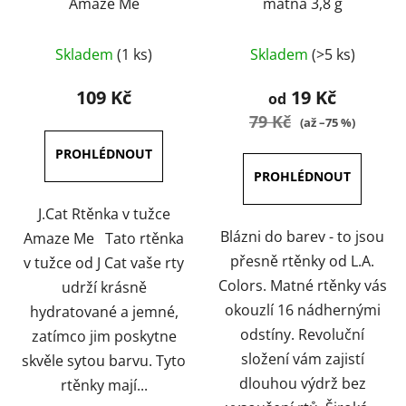
Amaze Me
matná 3,8 g
Průměrné
Průměrné
Skladem
(1 ks)
Skladem
(>5 ks)
hodnocení
hodnocení
produktu
produktu
109 Kč
19 Kč
od
je
je
79 Kč
(až –75 %)
5,0
5,0
z
z
5
5
hvězdiček.
hvězdiček.
J.Cat Rtěnka v tužce
Blázni do barev - to jsou
Amaze Me Tato rtěnka
přesně rtěnky od L.A.
v tužce od J Cat vaše rty
Colors. Matné rtěnky vás
udrží krásně
okouzlí 16 nádhernými
hydratované a jemné,
odstíny. Revoluční
zatímco jim poskytne
složení vám zajistí
skvěle sytou barvu. Tyto
dlouhou výdrž bez
rtěnky mají...