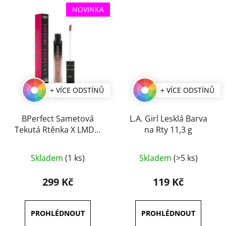
NOVINKA
+ VÍCE ODSTÍNŮ
+ VÍCE ODSTÍNŮ
BPerfect Sametová
L.A. Girl Lesklá Barva
Tekutá Rtěnka X LMD 3
na Rty 11,3 g
ml
Průměrné
Průměrné
Skladem
(1 ks)
Skladem
(>5 ks)
hodnocení
hodnocení
produktu
produktu
299 Kč
119 Kč
je
je
5,0
4,0
z
z