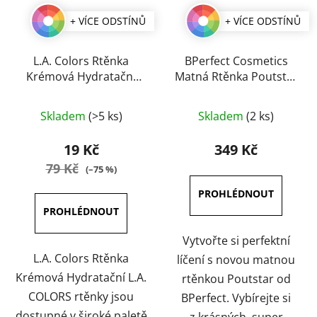
+ VÍCE ODSTÍNŮ
+ VÍCE ODSTÍNŮ
L.A. Colors Rtěnka
BPerfect Cosmetics
Krémová Hydratační
Matná Rtěnka Poutstar
3,8 g
3,5 g
Průměrné
Průměrné
Skladem
(>5 ks)
Skladem
(2 ks)
hodnocení
hodnocení
produktu
produktu
19 Kč
349 Kč
je
je
79 Kč
(–75 %)
5,0
4,5
z
z
5
5
hvězdiček.
hvězdiček.
Vytvořte si perfektní
L.A. Colors Rtěnka
líčení s novou matnou
Krémová Hydratační L.A.
rtěnkou Poutstar od
COLORS rtěnky jsou
BPerfect. Vybírejte si
dostupné v široké paletě