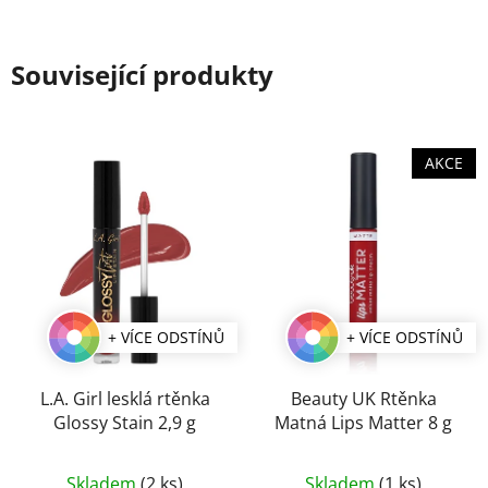
Související produkty
AKCE
+ VÍCE ODSTÍNŮ
+ VÍCE ODSTÍNŮ
L.A. Girl lesklá rtěnka
Beauty UK Rtěnka
Glossy Stain 2,9 g
Matná Lips Matter 8 g
Průměrné
Průměrné
Skladem
(2 ks)
Skladem
(1 ks)