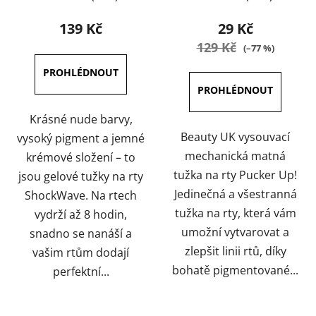
hodnocení
hodnocení
produktu
produktu
139 Kč
29 Kč
je
je
129 Kč
(–77 %)
5,0
4,5
z
z
5
5
hvězdiček.
hvězdiček.
Krásné nude barvy,
Beauty UK vysouvací
vysoký pigment a jemné
mechanická matná
krémové složení – to
tužka na rty Pucker Up!
jsou gelové tužky na rty
Jedinečná a všestranná
ShockWave. Na rtech
tužka na rty, která vám
vydrží až 8 hodin,
umožní vytvarovat a
snadno se nanáší a
zlepšit linii rtů, díky
vašim rtům dodají
bohatě pigmentované...
perfektní...