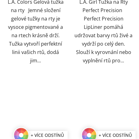
hvězdiček.
hvězdiček.
L.A. Colors Gelová tužka
L.A. Girl Tužka na Rty
na rty Jemné složení
Perfect Precision
gelové tužky na rty je
Perfect Precision
vysoce pigmentované a
LipLiner pomáhá
na rtech krásně drží.
udržovat barvy rtů živé a
Tužka vytvoří perfektní
vydrží po celý den.
linii vašich rtů, dodá
Slouží k vyrovnání nebo
jim...
vyplnění rtů pro...
+ VÍCE ODSTÍNŮ
+ VÍCE ODSTÍNŮ