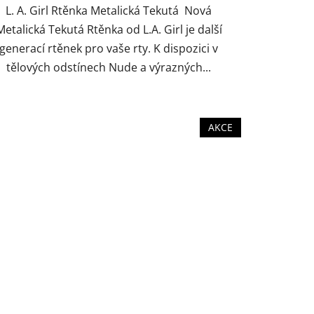
L. A. Girl Rtěnka Metalická Tekutá Nová
Metalická Tekutá Rtěnka od L.A. Girl je další
generací rtěnek pro vaše rty. K dispozici v
tělových odstínech Nude a výrazných...
OUR
CLC667 TEDDY
CLC668 CUDDLY
AKCE