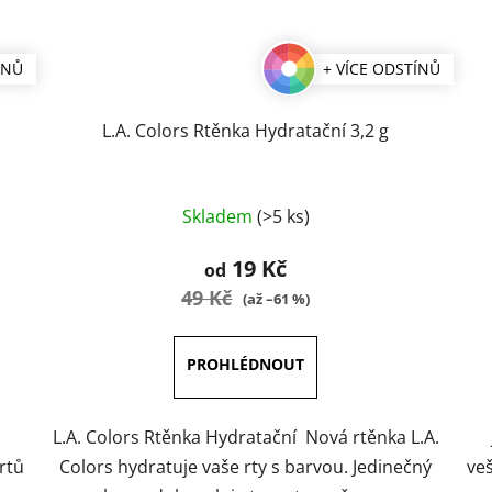
ÍNŮ
+ VÍCE ODSTÍNŮ
L.A. Colors Rtěnka Hydratační 3,2 g
Průměrné
Skladem
(>5 ks)
hodnocení
produktu
19 Kč
od
je
49 Kč
(až –61 %)
3,8
z
5
hvězdiček.
L.A. Colors Rtěnka Hydratační Nová rtěnka L.A.
rtů
Colors hydratuje vaše rty s barvou. Jedinečný
ve