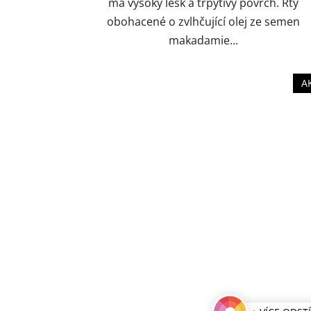
má vysoký lesk a třpytivý povrch. Rty
obohacené o zvlhčující olej ze semen
makadamie...
A