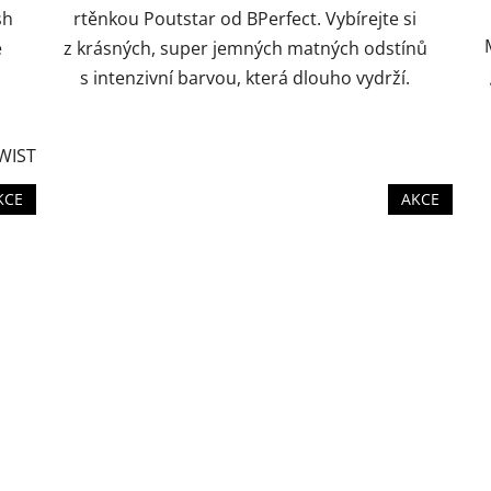
sh
rtěnkou Poutstar od BPerfect. Vybírejte si
é
z krásných, super jemných matných odstínů
s intenzivní barvou, která dlouho vydrží.
WIST
CLC664 CUSHY
CLC665 LUXURIOUS
CLC666 VEL
KCE
AKCE