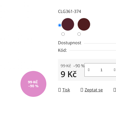
4,0
CLG361-374
z
5
hvězdiček.
Dostupnost
Kód:
99 Kč
–90 %
9 Kč
Měrná cena:
99 KČ
–90 %
Tisk
Zeptat se