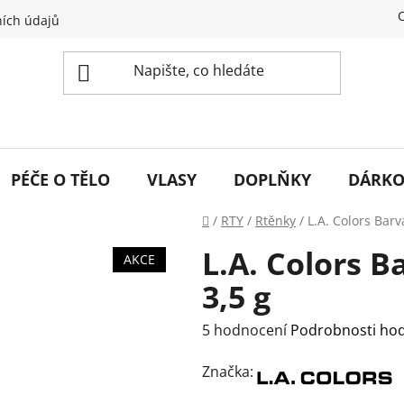
ích údajů
PÉČE O TĚLO
VLASY
DOPLŇKY
DÁRKO
Domů
/
RTY
/
Rtěnky
/
L.A. Colors Barv
L.A. Colors B
AKCE
3,5 g
Průměrné
5 hodnocení
Podrobnosti ho
hodnocení
Značka:
produktu
je