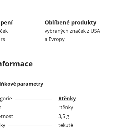
upení
Oblíbené produkty
aček
vybraných značek z USA
ors
a Evropy
informace
lňkové parametry
gorie
Rtěnky
h
rtěnky
tnost
3,5 g
ky
tekuté