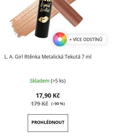
+ VÍCE ODSTÍNŮ
L. A. Girl Rtěnka Metalická Tekutá 7 ml
Průměrné
Skladem
(>5 ks)
hodnocení
produktu
17,90 Kč
je
179 Kč
(–90 %)
4,0
z
5
hvězdiček.