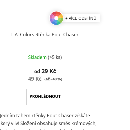
+ VÍCE ODSTÍNŮ
L.A. Colors Rtěnka Pout Chaser
Průměrné
Skladem
(>5 ks)
hodnocení
produktu
29 Kč
od
je
49 Kč
(až –40 %)
3,8
z
5
hvězdiček.
Jedním tahem rtěnky Pout Chaser získáte
škerý vliv! Složení obsahuje směs krémových,