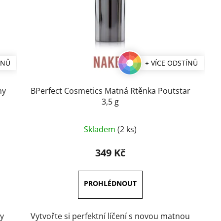
ÍNŮ
+ VÍCE ODSTÍNŮ
my
BPerfect Cosmetics Matná Rtěnka Poutstar
3,5 g
Průměrné
Skladem
(2 ks)
hodnocení
produktu
349 Kč
je
4,5
z
5
hvězdiček.
amy
Vytvořte si perfektní líčení s novou matnou