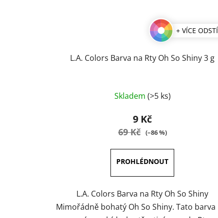
+ VÍCE ODST
L.A. Colors Barva na Rty Oh So Shiny 3 g
Průměrné
Skladem
(>5 ks)
hodnocení
produktu
9 Kč
je
69 Kč
(–86 %)
5,0
z
5
hvězdiček.
L.A. Colors Barva na Rty Oh So Shiny
Mimořádně bohatý Oh So Shiny. Tato barva 