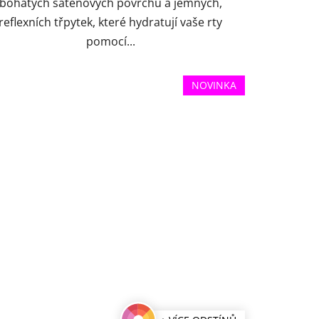
bohatých saténových povrchů a jemných,
reflexních třpytek, které hydratují vaše rty
pomocí...
NOVINKA