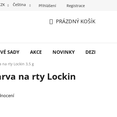
CZK
Čeština
Přihlášení
Registrace
PRÁZDNÝ KOŠÍK
NÁKUPNÍ
KOŠÍK
VÉ SADY
AKCE
NOVINKY
DEZINFEKCE
a na rty Lockin 3,5 g
arva na rty Lockin
dnocení