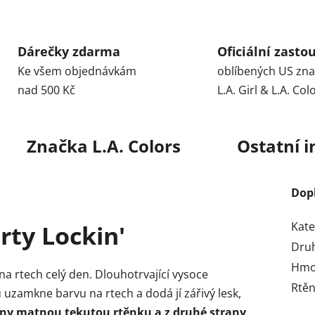
Dárečky zdarma
Oficiální zasto
Ke všem objednávkám
oblíbených US zn
nad 500 Kč
L.A. Girl & L.A. Col
Značka
L.A. Colors
Ostatní 
Dop
Kate
rty Lockin'
Dru
Hmo
 na rtech celý den. Dlouhotrvající vysoce
Rtěn
zamkne barvu na rtech a dodá jí zářivý lesk,
any matnou tekutou rtěnku a z druhé strany