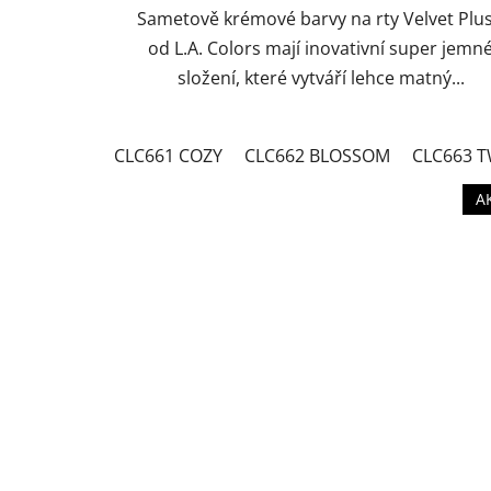
Sametově krémové barvy na rty Velvet Plu
od L.A. Colors mají inovativní super jemn
složení, které vytváří lehce matný...
CLC661 COZY
CLC662 BLOSSOM
CLC663 T
A