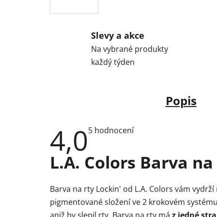
Slevy a akce
Na vybrané produkty
každý týden
Popis
4,0
Průměrné
5 hodnocení
hodnocení
produktu
je
L.A. Colors Barva na 
4,0
z
5
hvězdiček.
Barva na rty Lockin' od L.A. Colors vám vydrží
pigmentované složení ve 2 krokovém systému u
aniž by slepil rty. Barva na rty má
z jedné str