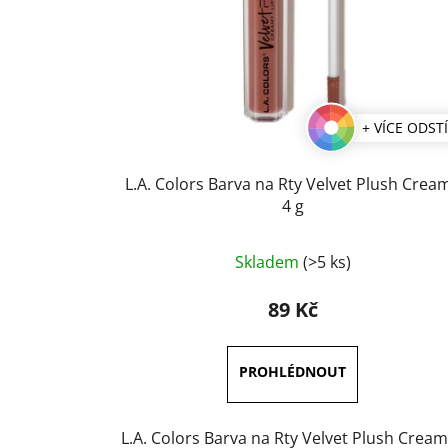
+ VÍCE ODST
L.A. Colors Barva na Rty Velvet Plush Crea
4 g
Průměrné
Skladem
(>5 ks)
hodnocení
produktu
89 Kč
je
3,5
z
5
hvězdiček.
L.A. Colors Barva na Rty Velvet Plush Cre