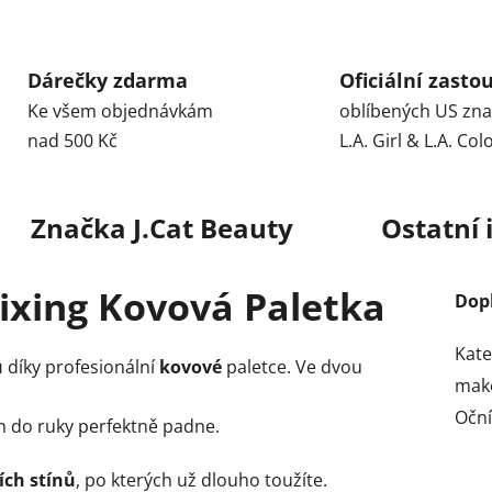
Dárečky zdarma
Oficiální zasto
Ke všem objednávkám
oblíbených US zn
nad 500 Kč
L.A. Girl & L.A. Col
Značka
J.Cat Beauty
Ostatní
ixing Kovová Paletka
Dop
Kate
u
díky profesionální
kovové
paletce. Ve dvou
mak
Oční
ám do ruky perfektně padne.
ích stínů
, po kterých už dlouho toužíte.