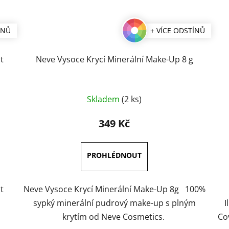
ÍNŮ
+ VÍCE ODSTÍNŮ
t
Neve Vysoce Krycí Minerální Make-Up 8 g
Průměrné
Skladem
(2 ks)
hodnocení
produktu
349 Kč
je
3,0
z
5
hvězdiček.
t
Neve Vysoce Krycí Minerální Make-Up 8g 100%
u
sypký minerální pudrový make-up s plným
I
krytím od Neve Cosmetics.
Co