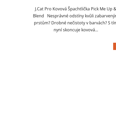
hvězdiček.
J.Cat Pro Kovová Špachtlička Pick Me Up 
Blend Nesprávné odstíny kvůli zabarven
prstům? Drobné nečistoty v barvách? S tí
nyní skoncuje kovová...