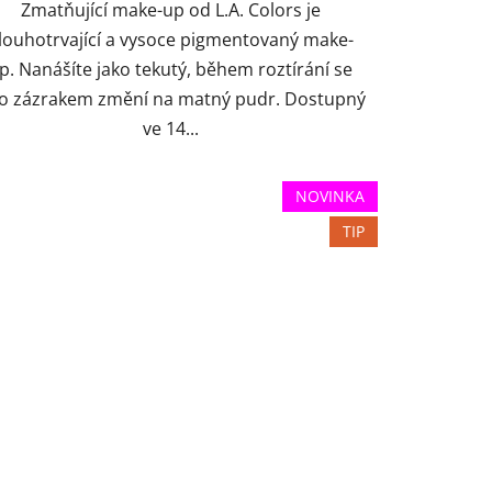
hvězdiček.
Zmatňující make-up od L.A. Colors je
louhotrvající a vysoce pigmentovaný make-
p. Nanášíte jako tekutý, během roztírání se
ko zázrakem změní na matný pudr. Dostupný
ve 14...
NOVINKA
TIP