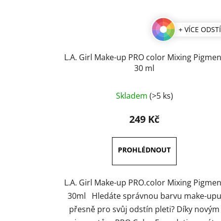
+ VÍCE ODST
L.A. Girl Make-up PRO color Mixing Pigmen
30 ml
Průměrné
Skladem
(>5 ks)
hodnocení
produktu
249 Kč
je
3,5
z
5
hvězdiček.
L.A. Girl Make-up PRO.color Mixing Pigmen
30ml Hledáte správnou barvu make-up
přesně pro svůj odstín pleti? Díky novým