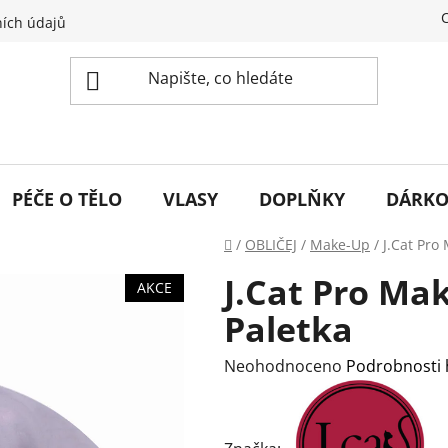
ích údajů
PÉČE O TĚLO
VLASY
DOPLŇKY
DÁRKO
Domů
/
OBLIČEJ
/
Make-Up
/
J.Cat Pro
J.Cat Pro Ma
AKCE
Paletka
Průměrné
Neohodnoceno
Podrobnosti
hodnocení
produktu
je