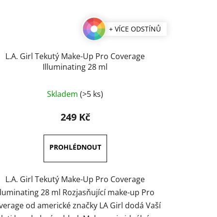
+ VÍCE ODSTÍNŮ
L.A. Girl Tekutý Make-Up Pro Coverage
Illuminating 28 ml
Průměrné
Skladem
(>5 ks)
hodnocení
produktu
249 Kč
je
3,6
z
5
hvězdiček.
L.A. Girl Tekutý Make-Up Pro Coverage
lluminating 28 ml Rozjasňující make-up Pro
verage od americké značky LA Girl dodá Vaší