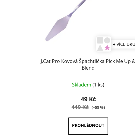
+ VÍCE DR
J.Cat Pro Kovová Špachtlička Pick Me Up 
Blend
Průměrné
Skladem
(1 ks)
hodnocení
produktu
49 Kč
je
119 Kč
(–58 %)
5,0
z
5