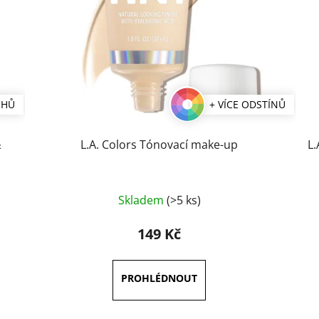
UHŮ
+ VÍCE ODSTÍNŮ
&
L.A. Colors Tónovací make-up
L.
Skladem
(>5 ks)
149 Kč