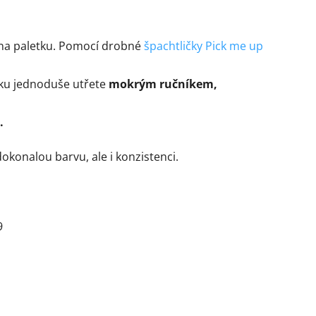
na paletku. Pomocí drobné
špachtličky Pick me up
ku jednoduše utřete
mokrým ručníkem,
.
dokonalou barvu, ale i konzistenci.