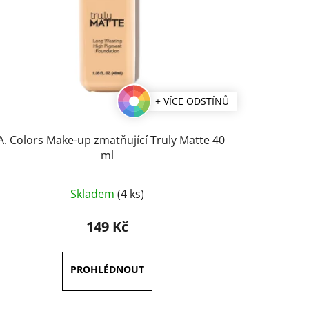
+ VÍCE ODSTÍNŮ
A. Colors Make-up zmatňující Truly Matte 40
ml
Průměrné
Skladem
(4 ks)
hodnocení
produktu
149 Kč
je
3,8
z
5