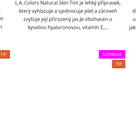
L.A. Colors Natural Skin Tint je lehký přípravek,
&
který vyhlazuje a sjednocuje pleť a zároveň
d
ým
zvyšuje její přirozený jas.Je obohacen o
u
m
kyselinu hyaluronovou, vitamín E,...
ja
TIP
NOVINKA
TIP