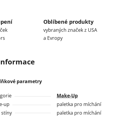
upení
Oblíbené produkty
aček
vybraných značek z USA
ors
a Evropy
 informace
lňkové parametry
gorie
Make-Up
e-up
paletka pro míchání
 stíny
paletka pro míchání