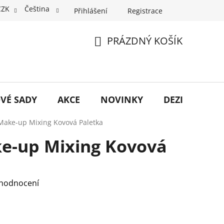
CZK
Čeština
Přihlášení
Registrace
PRÁZDNÝ KOŠÍK
NÁKUPNÍ
KOŠÍK
VÉ SADY
AKCE
NOVINKY
DEZINFEKCE
 Make-up Mixing Kovová Paletka
ke-up Mixing Kovová
 hodnocení