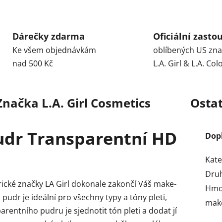
Dárečky zdarma
Oficiální zasto
Ke všem objednávkám
oblíbených US zn
nad 500 Kč
L.A. Girl & L.A. Col
Značka
L.A. Girl Cosmetics
Ostat
Pudr Transparentní HD
Dop
Kate
Dru
ické značky LA Girl dokonale zakončí Váš make-
Hmo
pudr je ideální pro všechny typy a tóny pleti,
mak
rentního pudru je sjednotit tón pleti a dodat jí