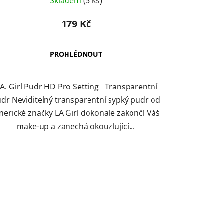
Skladem
(5 ks)
hodnocení
produktu
179 Kč
je
5,0
z
5
hvězdiček.
.A. Girl Pudr HD Pro Setting Transparentní
dr Neviditelný transparentní sypký pudr od
erické značky LA Girl dokonale zakončí Váš
make-up a zanechá okouzlující...