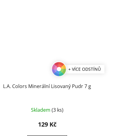
+ VÍCE ODSTÍNŮ
L.A. Colors Minerální Lisovaný Pudr 7 g
Průměrné
Skladem
(3 ks)
hodnocení
produktu
129 Kč
je