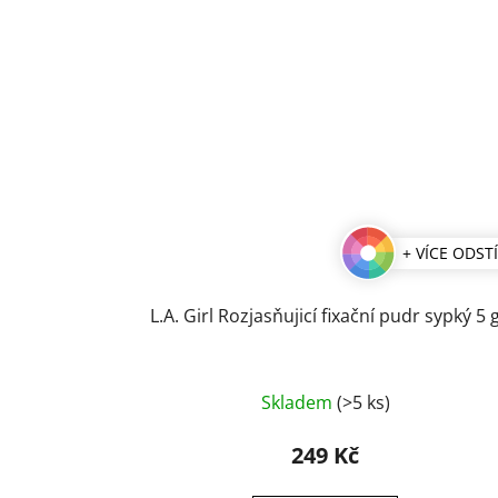
+ VÍCE ODST
L.A. Girl Rozjasňujicí fixační pudr sypký 5 
Skladem
(>5 ks)
249 Kč