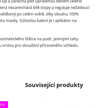
ke-up a zanechá pleť upravenou během celého
terá nezanechává bílé stopy a reguluje nežádoucí
e oblíbený po celém světě, díky obsahu 100%
u masky. Súťasťou balení je i aplikátor na
 kosmetického štětce na pudr, jemnými tahy
ou vrstvu pro dosažení přirozeného vzhledu.
Související produkty
NKA