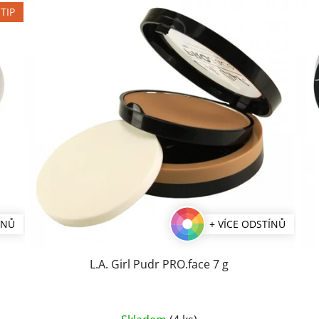
TIP
ÍNŮ
+ VÍCE ODSTÍNŮ
L.A. Girl Pudr PRO.face 7 g
Průměrné