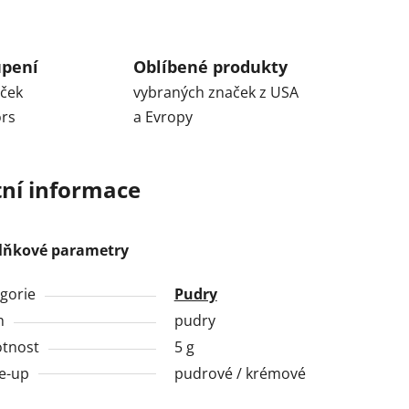
upení
Oblíbené produkty
aček
vybraných značek z USA
ors
a Evropy
ní informace
lňkové parametry
gorie
Pudry
h
pudry
tnost
5 g
e-up
pudrové / krémové