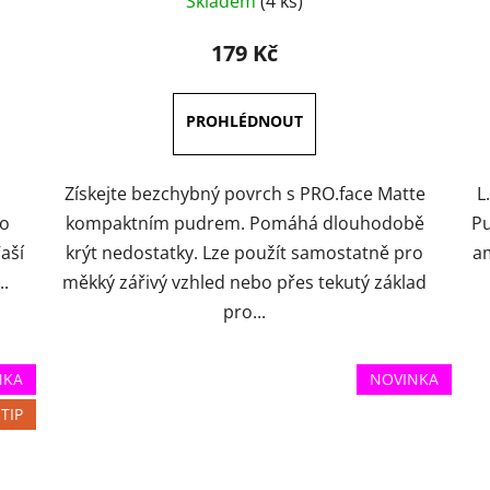
Skladem
(4 ks)
hodnocení
produktu
179 Kč
je
5,0
z
5
hvězdiček.
Získejte bezchybný povrch s PRO.face Matte
L
ro
kompaktním pudrem. Pomáhá dlouhodobě
Pu
aší
krýt nedostatky. Lze použít samostatně pro
am
..
měkký zářivý vzhled nebo přes tekutý základ
pro...
NKA
NOVINKA
TIP