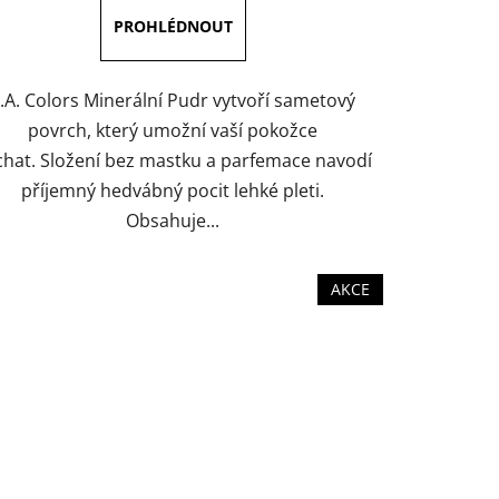
4,5
z
5
hvězdiček.
.A. Colors Minerální Pudr vytvoří sametový
povrch, který umožní vaší pokožce
chat. Složení bez mastku a parfemace navodí
příjemný hedvábný pocit lehké pleti.
Obsahuje...
AKCE