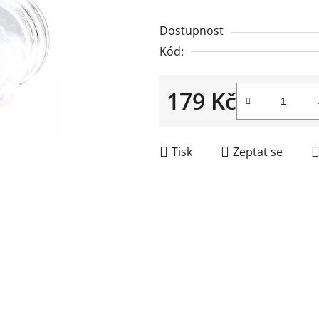
0,0
Dostupnost
z
Kód:
5
hvězdiček.
179 Kč
Měrná cena:
Tisk
Zeptat se