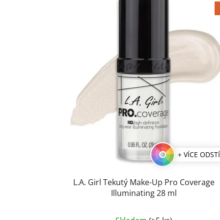
+ VÍCE ODST
L.A. Girl Tekutý Make-Up Pro Coverage
Illuminating 28 ml
Průměrné