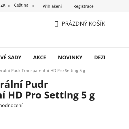
CZK
Čeština
Přihlášení
Registrace
PRÁZDNÝ KOŠÍK
NÁKUPNÍ
KOŠÍK
VÉ SADY
AKCE
NOVINKY
DEZINFEKCE
nerální Pudr Transparentní HD Pro Setting 5 g
erální Pudr
í HD Pro Setting 5 g
 hodnocení