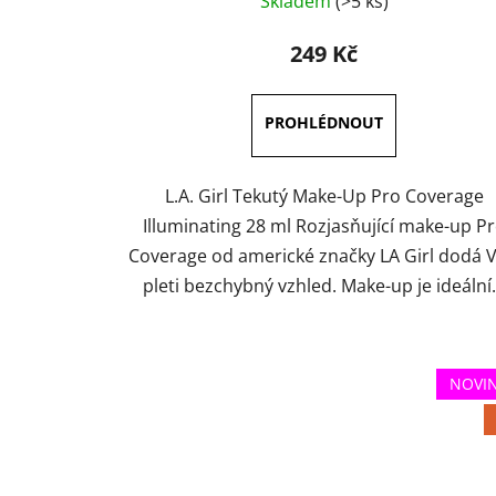
Skladem
(>5 ks)
hodnocení
produktu
249 Kč
je
3,6
z
5
hvězdiček.
L.A. Girl Tekutý Make-Up Pro Coverage
Illuminating 28 ml Rozjasňující make-up P
Coverage od americké značky LA Girl dodá V
pleti bezchybný vzhled. Make-up je ideální.
NOVI