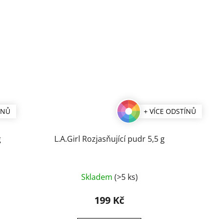
ÍNŮ
+ VÍCE ODSTÍNŮ
g
L.A.Girl Rozjasňující pudr 5,5 g
Průměrné
Skladem
(>5 ks)
hodnocení
produktu
199 Kč
je