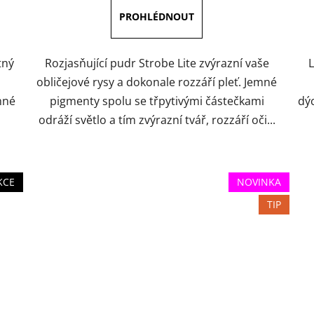
5,0
z
5
hvězdiček.
tný
Rozjasňující pudr Strobe Lite zvýrazní vaše
L
obličejové rysy a dokonale rozzáří pleť. Jemné
mné
pigmenty spolu se třpytivými částečkami
dý
odráží světlo a tím zvýrazní tvář, rozzáří oči...
KCE
NOVINKA
TIP