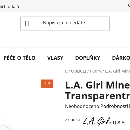
ích údajů
PÉČE O TĚLO
VLASY
DOPLŇKY
DÁRKO
Domů
/
OBLIČEJ
/
Pudry
/
L.A. Girl Mi
L.A. Girl Min
TIP
Transparentn
Průměrné
Neohodnoceno
Podrobnosti
hodnocení
Značka:
produktu
je