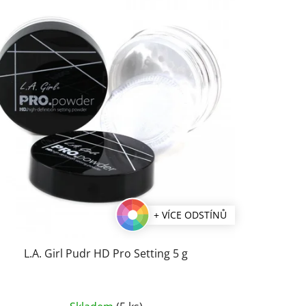
+ VÍCE ODSTÍNŮ
L.A. Girl Pudr HD Pro Setting 5 g
Průměrné