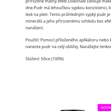
přirozeně matný efekt.Dokonale zafixuje ma
dne.Pudr má lehoučkou sypkou konzistenci, k
lesk na pleti. Tento průhledným sypký pudr j
minerálů a jeho přirozenému vzhledu bez efekt
nanášení.
Použití: Pomocí přiloženého aplikátoru nebo
naneste pudr na celý obličej. Nanášejte tenk
Složení: Silice (100%)
NOVI