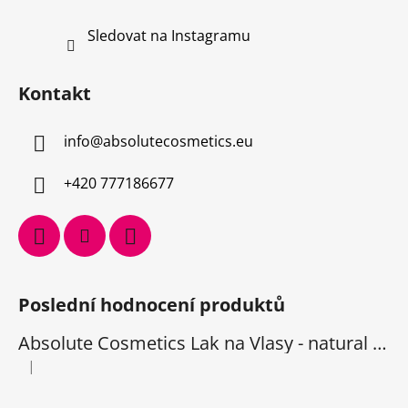
Sledovat na Instagramu
Kontakt
info
@
absolutecosmetics.eu
+420 777186677
Poslední hodnocení produktů
Absolute Cosmetics Lak na Vlasy - natural 1000 ml
|
Hodnocení produktu je 5 z 5 hvězdiček.