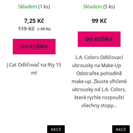
Skladem
(1 ks)
Skladem
(5 ks)
7,25 Kč
99 Kč
119 Kč
(–93 %)
DO KOŠÍKU
DO KOŠÍKU
L.A. Colors Odličovací
J.Cat Odličovač na Rty 15
ubrousky na Make-Up
ml
Odstraňte pohodlně
make-up. Zkuste vlhčené
ubrousky od L.A. Colors,
které rychle rozpouští
všechny stopy...
AKCE
AKCE