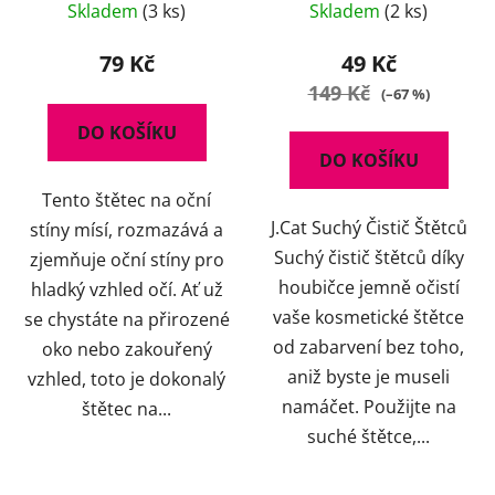
Skladem
(3 ks)
Skladem
(2 ks)
79 Kč
49 Kč
149 Kč
(–67 %)
DO KOŠÍKU
DO KOŠÍKU
Tento štětec na oční
J.Cat Suchý Čistič Štětců
stíny mísí, rozmazává a
Suchý čistič štětců díky
zjemňuje oční stíny pro
houbičce jemně očistí
hladký vzhled očí. Ať už
vaše kosmetické štětce
se chystáte na přirozené
od zabarvení bez toho,
oko nebo zakouřený
aniž byste je museli
vzhled, toto je dokonalý
namáčet. Použijte na
štětec na...
suché štětce,...