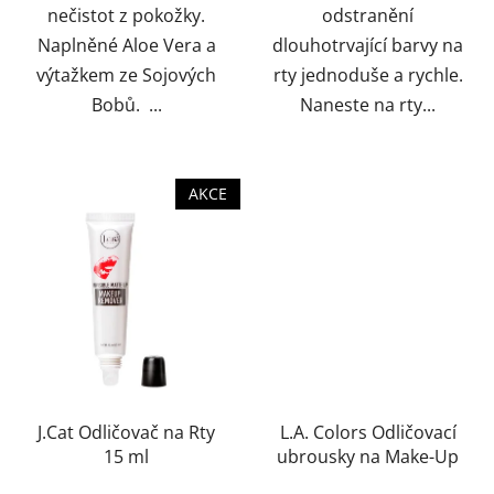
nečistot z pokožky.
odstranění
Naplněné Aloe Vera a
dlouhotrvající barvy na
výtažkem ze Sojových
rty jednoduše a rychle.
Bobů. ...
Naneste na rty...
AKCE
J.Cat Odličovač na Rty
L.A. Colors Odličovací
15 ml
ubrousky na Make-Up