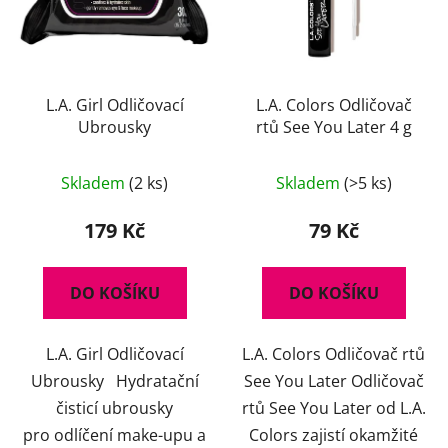
L.A. Girl Odličovací
L.A. Colors Odličovač
Ubrousky
rtů See You Later 4 g
Skladem
(2 ks)
Skladem
(>5 ks)
179 Kč
79 Kč
DO KOŠÍKU
DO KOŠÍKU
L.A. Girl Odličovací
L.A. Colors Odličovač rtů
Ubrousky Hydratační
See You Later Odličovač
čisticí ubrousky
rtů See You Later od L.A.
pro odlíčení make-upu a
Colors zajistí okamžité