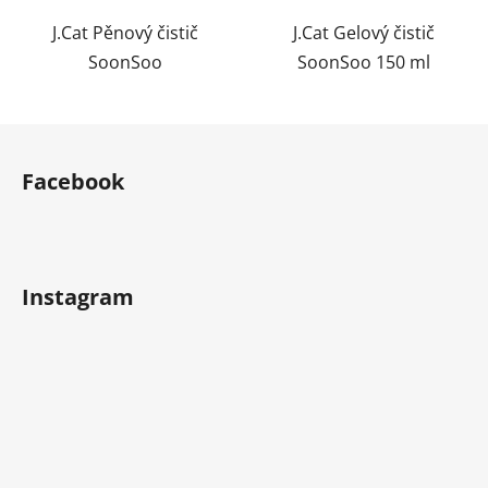
J.Cat Pěnový čistič
J.Cat Gelový čistič
SoonSoo
SoonSoo 150 ml
Z
á
Facebook
p
a
t
í
Instagram