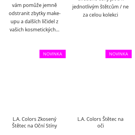
vám pomůže jemně
jednotlivým štětcům / ne
odstranit zbytky make-
za celou kolekci
upu a dalších líčidel z
vašich kosmetických...
NOVINKA
NOVINKA
L.A. Colors Zkosený
L.A. Colors Štětec na
Štětec na Oční Stíny
oči