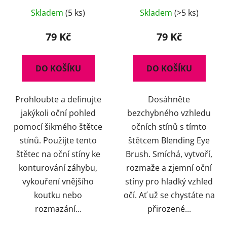
Skladem
(5 ks)
Skladem
(>5 ks)
79 Kč
79 Kč
DO KOŠÍKU
DO KOŠÍKU
Prohloubte a definujte
Dosáhněte
jakýkoli oční pohled
bezchybného vzhledu
pomocí šikmého štětce
očních stínů s tímto
stínů. Použijte tento
štětcem Blending Eye
štětec na oční stíny ke
Brush. Smíchá, vytvoří,
konturování záhybu,
rozmaže a zjemní oční
vykouření vnějšího
stíny pro hladký vzhled
koutku nebo
očí. Ať už se chystáte na
rozmazání...
přirozené...