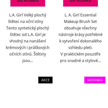
DO KOŠÍKU
DO KOŠÍKU
L.A. Girl Velký plochý
L. A. Girl Essential
štětec na oční stíny
Makeup Brush Set
Tento syntetický plochý
obsahuje všechny
štětec od L.A. Girl je
nástroje krásy potřebné
vhodný na nanášení
k vytvoření dokonalého
krémových i práškových
vzhledu pleti.
očních stínů. Štětiny
V praktickém pouzdře
jsou...
pro snadné a stylové...
AKCE
NOVINKA