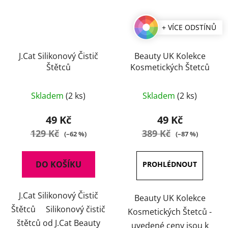
+ VÍCE ODSTÍNŮ
J.Cat Silikonový Čistič
Beauty UK Kolekce
Štětců
Kosmetických Štetců
Průměrné
Skladem
(2 ks)
Skladem
(2 ks)
hodnocení
produktu
49 Kč
49 Kč
je
129 Kč
389 Kč
(–62 %)
(–87 %)
5,0
z
DO KOŠÍKU
5
hvězdiček.
J.Cat Silikonový Čistič
Beauty UK Kolekce
Štětců Silikonový čistič
Kosmetických Štetců -
štětců od J.Cat Beauty
uvedené ceny jsou k