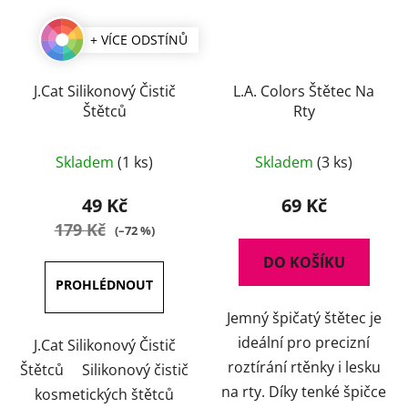
+ VÍCE ODSTÍNŮ
J.Cat Silikonový Čistič
L.A. Colors Štětec Na
Štětců
Rty
Skladem
(1 ks)
Skladem
(3 ks)
49 Kč
69 Kč
179 Kč
(–72 %)
DO KOŠÍKU
Jemný špičatý štětec je
ideální pro precizní
J.Cat Silikonový Čistič
roztírání rtěnky i lesku
Štětců Silikonový čistič
na rty. Díky tenké špičce
kosmetických štětců