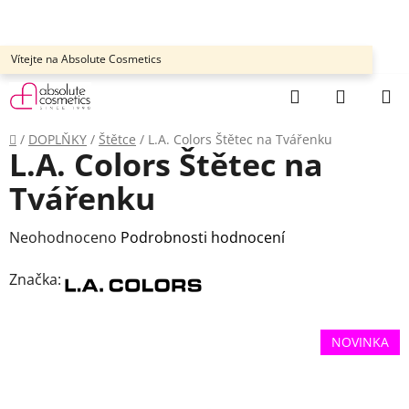
Přejít
na
obsah
Vítejte na Absolute Cosmetics
Hledat
NÁKUP
KOŠÍK
Domů
/
DOPLŇKY
/
Štětce
/
L.A. Colors Štětec na Tvářenku
L.A. Colors Štětec na
Tvářenku
Průměrné
Neohodnoceno
Podrobnosti hodnocení
hodnocení
Značka:
produktu
je
0,0
NOVINKA
z
5
hvězdiček.