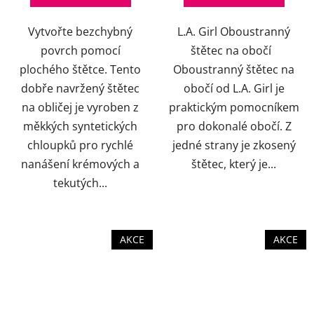
Vytvořte bezchybný
L.A. Girl Oboustranný
povrch pomocí
štětec na obočí
plochého štětce. Tento
Oboustranný štětec na
dobře navržený štětec
obočí od L.A. Girl je
na obličej je vyroben z
praktickým pomocníkem
měkkých syntetických
pro dokonalé obočí. Z
chloupků pro rychlé
jedné strany je zkosený
nanášení krémových a
štětec, který je...
tekutých...
AKCE
AKCE