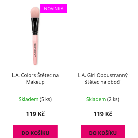
NOVINKA
L.A. Colors Štětec na
L.A. Girl Oboustranný
Makeup
štětec na obočí
Skladem
(5 ks)
Skladem
(2 ks)
119 Kč
119 Kč
DO KOŠÍKU
DO KOŠÍKU