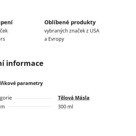
upení
Oblíbené produkty
aček
vybraných značek z USA
ors
a Evropy
ní informace
lňkové parametry
gorie
Tělová Másla
em
300 ml