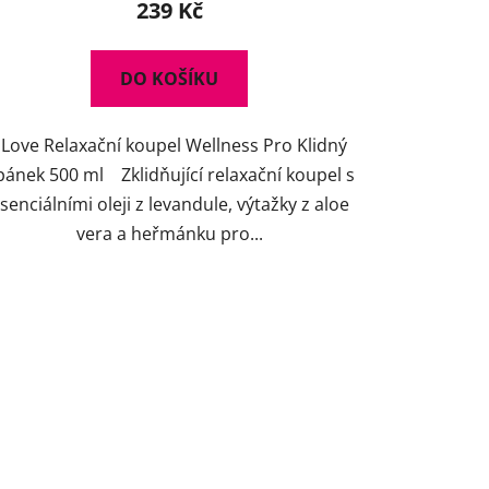
239 Kč
DO KOŠÍKU
I Love Relaxační koupel Wellness Pro Klidný
pánek 500 ml Zklidňující relaxační koupel s
senciálními oleji z levandule, výtažky z aloe
vera a heřmánku pro...