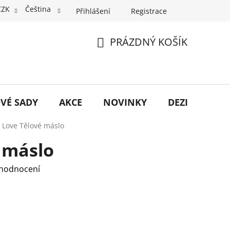
CZK
Čeština
Přihlášení
Registrace
PRÁZDNÝ KOŠÍK
NÁKUPNÍ
KOŠÍK
VÉ SADY
AKCE
NOVINKY
DEZINFEKCE
I Love Tělové máslo
é máslo
 hodnocení