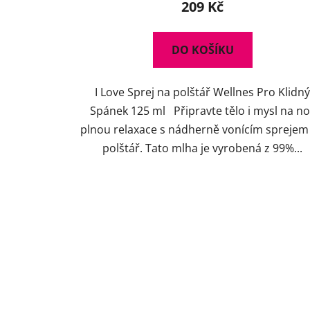
209 Kč
DO KOŠÍKU
I Love Sprej na polštář Wellnes Pro Klidn
Spánek 125 ml Připravte tělo i mysl na no
plnou relaxace s nádherně vonícím sprejem
polštář. Tato mlha je vyrobená z 99%...