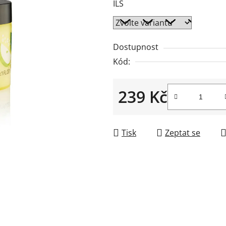
ILS
z
5
hvězdiček.
Dostupnost
Kód:
239 Kč
Měrná cena:
Tisk
Zeptat se