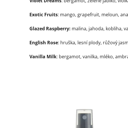
Violet Dreams
: bergamot, zelené jablko, viol
Exotic Fruits
: mango, grapefruit, meloun, an
Glazed Raspberry:
malina, jahoda, kobliha, va
English Rose
: hruška, lesní plody, růžový ja
Vanilla Milk
: bergamot, vanilka, mléko, ambr