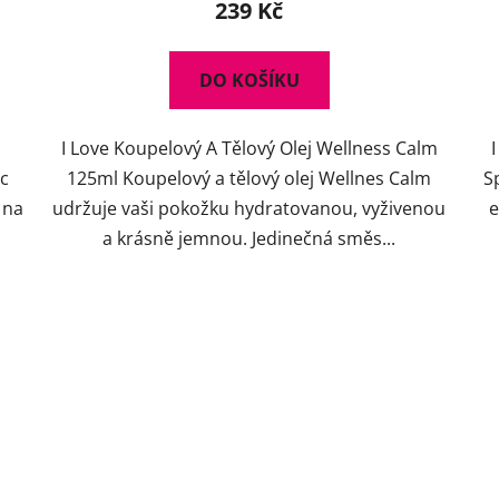
239 Kč
DO KOŠÍKU
ý
I Love Koupelový A Tělový Olej Wellness Calm
c
125ml Koupelový a tělový olej Wellnes Calm
S
 na
udržuje vaši pokožku hydratovanou, vyživenou
e
a krásně jemnou. Jedinečná směs...