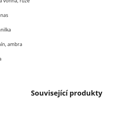
ka vonná, růže
anas
nilka
smín, ambra
a
Související produkty