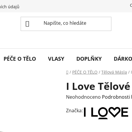
ích údajů
PÉČE O TĚLO
VLASY
DOPLŇKY
DÁRKO
Domů
/
PÉČE O TĚLO
/
Tělová Másla
/
I Love Tělov
Průměrné
Neohodnoceno
Podrobnosti
hodnocení
Značka:
produktu
je
0,0