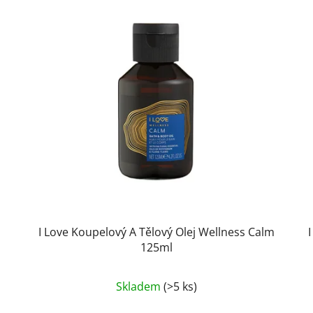
ý
I Love Koupelový A Tělový Olej Wellness Calm
125ml
Skladem
(>5 ks)