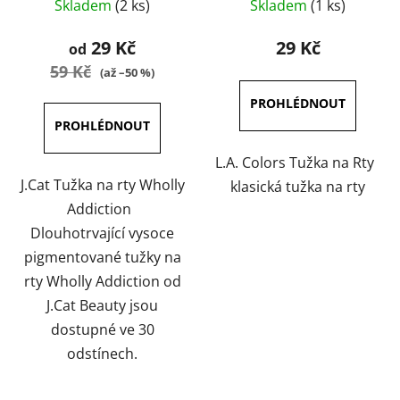
Skladem
(2 ks)
Skladem
(1 ks)
hodnocení
hodnocení
produktu
produktu
29 Kč
29 Kč
od
je
je
59 Kč
(až –50 %)
5,0
4,0
z
z
5
5
hvězdiček.
hvězdiček.
L.A. Colors Tužka na Rty
J.Cat Tužka na rty Wholly
klasická tužka na rty
Addiction
Dlouhotrvající vysoce
pigmentované tužky na
rty Wholly Addiction od
J.Cat Beauty jsou
dostupné ve 30
odstínech.