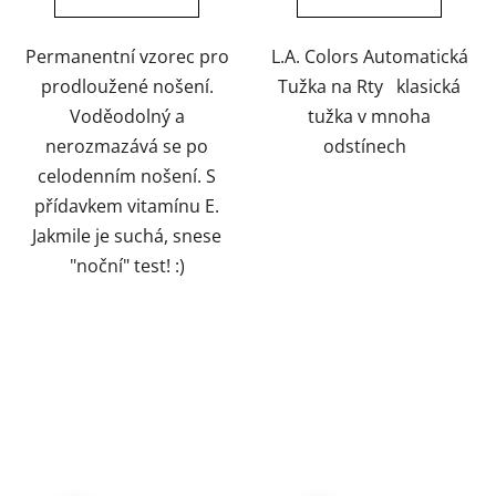
5
5
hvězdiček.
hvězdiček.
Permanentní vzorec pro
L.A. Colors Automatická
prodloužené nošení.
Tužka na Rty klasická
Voděodolný a
tužka v mnoha
nerozmazává se po
odstínech
celodenním nošení. S
přídavkem vitamínu E.
Jakmile je suchá, snese
"noční" test! :)