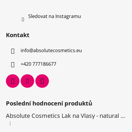
Sledovat na Instagramu
Kontakt
info
@
absolutecosmetics.eu
+420 777186677
Poslední hodnocení produktů
Absolute Cosmetics Lak na Vlasy - natural 1000 ml
|
Hodnocení produktu je 5 z 5 hvězdiček.