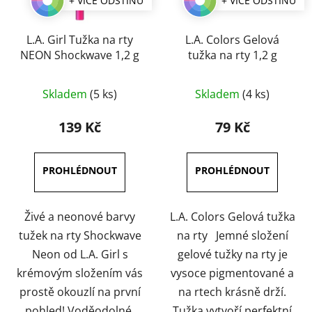
+ VÍCE ODSTÍNŮ
+ VÍCE ODSTÍNŮ
L.A. Girl Tužka na rty
L.A. Colors Gelová
NEON Shockwave 1,2 g
tužka na rty 1,2 g
Průměrné
Průměrné
Skladem
(5 ks)
Skladem
(4 ks)
hodnocení
hodnocení
produktu
produktu
139 Kč
79 Kč
je
je
5,0
5,0
z
z
5
5
hvězdiček.
hvězdiček.
Živé a neonové barvy
L.A. Colors Gelová tužka
tužek na rty Shockwave
na rty Jemné složení
Neon od L.A. Girl s
gelové tužky na rty je
krémovým složením vás
vysoce pigmentované a
prostě okouzlí na první
na rtech krásně drží.
pohled! Voděodolné,
Tužka vytvoří perfektní