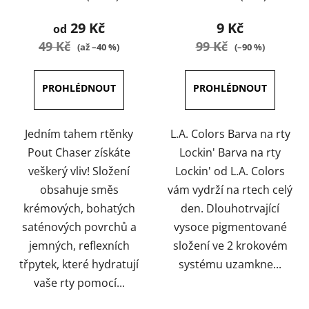
hodnocení
hodnocení
produktu
produktu
29 Kč
9 Kč
od
je
je
49 Kč
99 Kč
(až –40 %)
(–90 %)
3,8
4,0
z
z
5
5
hvězdiček.
hvězdiček.
Jedním tahem rtěnky
L.A. Colors Barva na rty
Pout Chaser získáte
Lockin' Barva na rty
veškerý vliv! Složení
Lockin' od L.A. Colors
obsahuje směs
vám vydrží na rtech celý
krémových, bohatých
den. Dlouhotrvající
saténových povrchů a
vysoce pigmentované
jemných, reflexních
složení ve 2 krokovém
třpytek, které hydratují
systému uzamkne...
vaše rty pomocí...