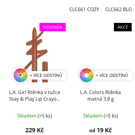
CLC661 COZY
CLC662 BLO
NOVINKA
AKCE
+ VÍCE ODSTÍNŮ
+ VÍCE ODSTÍNŮ
L.A. Girl Rtěnka v tužce
L.A. Colors Rtěnka
Stay & Play Lip Crayon
matná 3,8 g
1,4 g
Průměrné
Průměrné
Skladem
(>5 ks)
Skladem
(>5 ks)
hodnocení
hodnocení
produktu
produktu
229 Kč
19 Kč
od