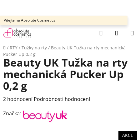
Přejít
na
obsah
Vítejte na Absolute Cosmetics
Hledat
NÁKUP
KOŠÍK
Domů
/
RTY
/
Tužky na rty
/
Beauty UK Tužka na rty mechanická
Pucker Up 0,2 g
Beauty UK Tužka na rty
mechanická Pucker Up
0,2 g
Průměrné
2 hodnocení
Podrobnosti hodnocení
hodnocení
Značka:
produktu
je
4,5
AKCE