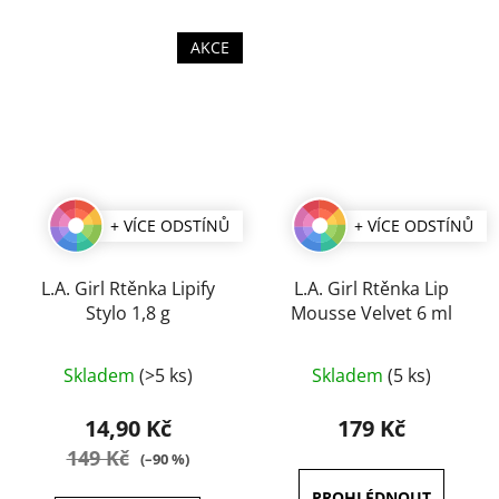
AKCE
+ VÍCE ODSTÍNŮ
+ VÍCE ODSTÍNŮ
L.A. Girl Rtěnka Lipify
L.A. Girl Rtěnka Lip
Stylo 1,8 g
Mousse Velvet 6 ml
Průměrné
Průměrné
Skladem
(>5 ks)
Skladem
(5 ks)
hodnocení
hodnocení
produktu
produktu
14,90 Kč
179 Kč
je
je
149 Kč
(–90 %)
4,7
5,0