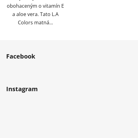
obohaceným o vitamín E
a aloe vera. Tato L.A
Colors matná...
Z
á
Facebook
p
a
t
í
Instagram