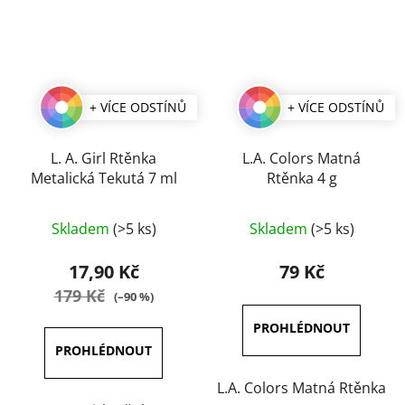
+ VÍCE ODSTÍNŮ
+ VÍCE ODSTÍNŮ
L. A. Girl Rtěnka
L.A. Colors Matná
Metalická Tekutá 7 ml
Rtěnka 4 g
Průměrné
Průměrné
Skladem
(>5 ks)
Skladem
(>5 ks)
hodnocení
hodnocení
produktu
produktu
17,90 Kč
79 Kč
je
je
179 Kč
(–90 %)
4,0
5,0
z
z
5
5
hvězdiček.
hvězdiček.
L.A. Colors Matná Rtěnka