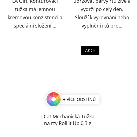
LA Girl. Konturovací
udržovat barvy rtů živé a
tužka má jemnou
vydrží po celý den.
krémovou konzistenci a
Slouží k vyrovnání nebo
speciální složení,...
vyplnění rtů pro...
AKCE
+ VÍCE ODSTÍNŮ
J.Cat Mechanická Tužka
na rty Roll It Up 0,3 g
Průměrné