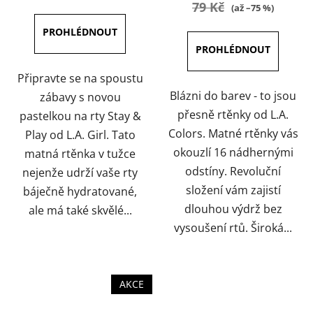
je
je
79 Kč
(až –75 %)
5,0
5,0
z
z
5
5
hvězdiček.
hvězdiček.
Připravte se na spoustu
Blázni do barev - to jsou
zábavy s novou
přesně rtěnky od L.A.
pastelkou na rty Stay &
Colors. Matné rtěnky vás
Play od L.A. Girl. Tato
okouzlí 16 nádhernými
matná rtěnka v tužce
odstíny. Revoluční
nejenže udrží vaše rty
složení vám zajistí
báječně hydratované,
dlouhou výdrž bez
ale má také skvělé...
vysoušení rtů. Široká...
AKCE