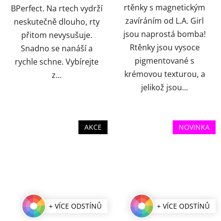
rtěnky s magnetickým
BPerfect. Na rtech vydrží
zavíráním od L.A. Girl
neskutečně dlouho, rty
jsou naprostá bomba!
přitom nevysušuje.
Rtěnky jsou vysoce
Snadno se nanáší a
pigmentované s
rychle schne. Vybírejte
krémovou texturou, a
z...
jelikož jsou...
AKCE
NOVINKA
+ VÍCE ODSTÍNŮ
+ VÍCE ODSTÍNŮ