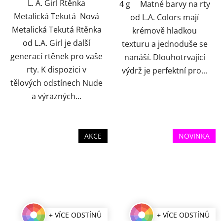
L. A. Girl Rtěnka
4 g Matné barvy na rty
Metalická Tekutá Nová
od L.A. Colors mají
Metalická Tekutá Rtěnka
krémově hladkou
od L.A. Girl je další
texturu a jednoduše se
generací rtěnek pro vaše
nanáší. Dlouhotrvající
rty. K dispozici v
výdrž je perfektní pro...
tělových odstínech Nude
a výrazných...
AKCE
NOVINKA
+ VÍCE ODSTÍNŮ
+ VÍCE ODSTÍNŮ