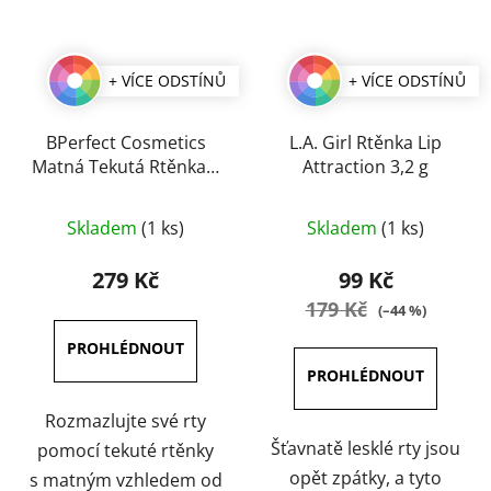
+ VÍCE ODSTÍNŮ
+ VÍCE ODSTÍNŮ
BPerfect Cosmetics
L.A. Girl Rtěnka Lip
Matná Tekutá Rtěnka 3
Attraction 3,2 g
ml
Průměrné
Průměrné
Skladem
(1 ks)
Skladem
(1 ks)
hodnocení
hodnocení
produktu
produktu
279 Kč
99 Kč
je
je
179 Kč
(–44 %)
5,0
5,0
z
z
5
5
hvězdiček.
hvězdiček.
Rozmazlujte své rty
Šťavnatě lesklé rty jsou
pomocí tekuté rtěnky
opět zpátky, a tyto
s matným vzhledem od