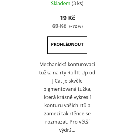
Skladem
(3 ks)
hodnocení
produktu
19 Kč
je
69 Kč
(–72 %)
4,0
z
5
hvězdiček.
Mechanická konturovací
tužka na rty Roll It Up od
J.Cat je skvěle
pigmentovaná tužka,
která krásně vykreslí
konturu vašich rtů a
zamezí tak rtěnce se
rozmazat. Pro větší
výdrž...