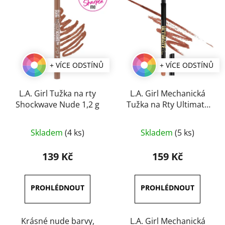
+ VÍCE ODSTÍNŮ
+ VÍCE ODSTÍNŮ
L.A. Girl Tužka na rty
L.A. Girl Mechanická
Shockwave Nude 1,2 g
Tužka na Rty Ultimate
Intense 0,35 g
Průměrné
Průměrné
Skladem
(4 ks)
Skladem
(5 ks)
hodnocení
hodnocení
produktu
produktu
139 Kč
159 Kč
je
je
5,0
5,0
z
z
5
5
hvězdiček.
hvězdiček.
Krásné nude barvy,
L.A. Girl Mechanická