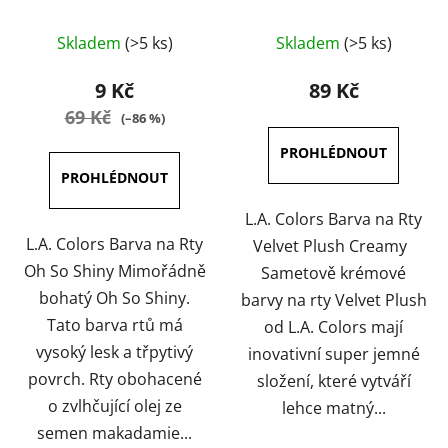
Creamy 4 g
Průměrné
Průměrné
Skladem
(>5 ks)
Skladem
(>5 ks)
hodnocení
hodnocení
produktu
produktu
9 Kč
89 Kč
je
je
69 Kč
(–86 %)
5,0
3,5
z
z
5
5
hvězdiček.
hvězdiček.
L.A. Colors Barva na Rty
L.A. Colors Barva na Rty
Velvet Plush Creamy
Oh So Shiny Mimořádně
Sametově krémové
bohatý Oh So Shiny.
barvy na rty Velvet Plush
Tato barva rtů má
od L.A. Colors mají
vysoký lesk a třpytivý
inovativní super jemné
povrch. Rty obohacené
složení, které vytváří
o zvlhčující olej ze
lehce matný...
semen makadamie...