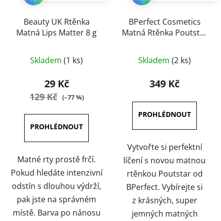
Beauty UK Rtěnka
BPerfect Cosmetics
Matná Lips Matter 8 g
Matná Rtěnka Poutstar
3,5 g
Průměrné
Průměrné
Skladem
(1 ks)
Skladem
(2 ks)
hodnocení
hodnocení
produktu
produktu
29 Kč
349 Kč
je
je
129 Kč
(–77 %)
5,0
4,5
z
z
5
5
hvězdiček.
hvězdiček.
Vytvořte si perfektní
Matné rty prostě frčí.
líčení s novou matnou
Pokud hledáte intenzivní
rtěnkou Poutstar od
odstín s dlouhou výdrží,
BPerfect. Vybírejte si
pak jste na správném
z krásných, super
místě. Barva po nánosu
jemných matných