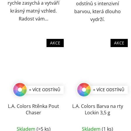
rychle zasychá a vytváří
odstínů s intenzivní
krásný matný vzhled.
barvou, která dlouho
Radost vám...
vydrží.
AKCE
AKCE
+ VÍCE ODSTÍNŮ
+ VÍCE ODSTÍNŮ
L.A. Colors Rtěnka Pout
L.A. Colors Barva na rty
Chaser
Lockin 3,5 g
Průměrné
Průměrné
Skladem
(>5 ks)
Skladem
(1 ks)