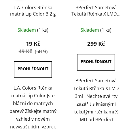
L.A. Colors Rtěnka
BPerfect Sametová
matná Lip Color 3,2 g
Tekutá Rtěnka X LMD 3
ml
Průměrné
Průměrné
Skladem
(1 ks)
Skladem
(1 ks)
hodnocení
hodnocení
produktu
produktu
19 Kč
299 Kč
je
je
49 Kč
(–61 %)
3,0
5,0
z
z
5
5
hvězdiček.
hvězdiček.
BPerfect Sametová
L.A. Colors Rtěnka
Tekutá Rtěnka X LMD
matná Lip Color Jste
3ml Nechte své rty
blázni do matných
zazářit s krásnými
barev? Získejte matný
tekutými rtěnkami X
vzhled v novém
LMD od BPerfect.
nevysušujícím vzorci,