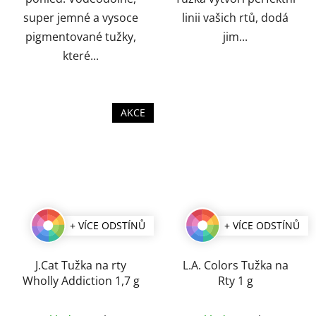
super jemné a vysoce
linii vašich rtů, dodá
pigmentované tužky,
jim...
které...
AKCE
+ VÍCE ODSTÍNŮ
+ VÍCE ODSTÍNŮ
J.Cat Tužka na rty
L.A. Colors Tužka na
Wholly Addiction 1,7 g
Rty 1 g
Průměrné
Průměrné