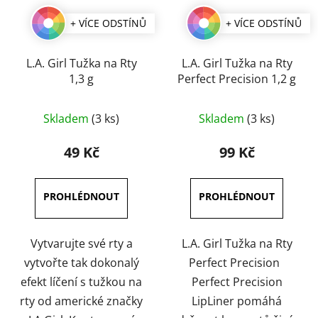
+ VÍCE ODSTÍNŮ
+ VÍCE ODSTÍNŮ
L.A. Girl Tužka na Rty
L.A. Girl Tužka na Rty
1,3 g
Perfect Precision 1,2 g
Průměrné
Průměrné
Skladem
(3 ks)
Skladem
(3 ks)
hodnocení
hodnocení
produktu
produktu
49 Kč
99 Kč
je
je
5,0
5,0
z
z
5
5
hvězdiček.
hvězdiček.
Vytvarujte své rty a
L.A. Girl Tužka na Rty
vytvořte tak dokonalý
Perfect Precision
efekt líčení s tužkou na
Perfect Precision
rty od americké značky
LipLiner pomáhá