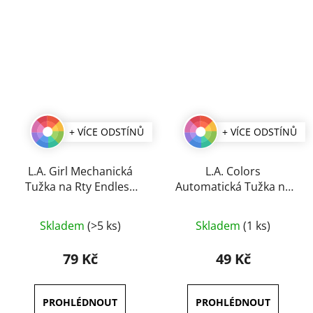
+ VÍCE ODSTÍNŮ
+ VÍCE ODSTÍNŮ
L.A. Girl Mechanická
L.A. Colors
Tužka na Rty Endless
Automatická Tužka na
4,5 g
Rty 0,3 g
Průměrné
Průměrné
Skladem
(>5 ks)
Skladem
(1 ks)
hodnocení
hodnocení
produktu
produktu
79 Kč
49 Kč
je
je
5,0
5,0
z
z