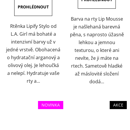
z
z
5
5
hvězdiček.
hvězdiček.
Barva na rty Lip Mousse
Rtěnka Lipify Stylo od
je našlehaná barevná
L.A. Girl má bohaté a
pěna, s naprosto úžasně
intenzivní barvy už v
lehkou a jemnou
jedné vrstvě. Obohacená
texturou, o které ani
o hydratační arganový a
nevíte, že ji máte na
olivový olej. Je lehoučká
rtech. Sametově hladké
a nelepí. Hydratuje vaše
až máslovité složení
rty a...
dodá...
NOVINKA
AKCE