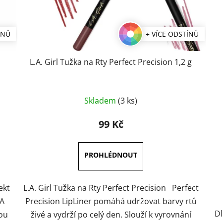
ÍNŮ
+ VÍCE ODSTÍNŮ
L.A. Girl Tužka na Rty Perfect Precision 1,2 g
Průměrné
Skladem
(3 ks)
hodnocení
produktu
99 Kč
je
5,0
z
5
hvězdiček.
ekt
L.A. Girl Tužka na Rty Perfect Precision Perfect
LA
Precision LipLiner pomáhá udržovat barvy rtů
D
ou
živé a vydrží po celý den. Slouží k vyrovnání