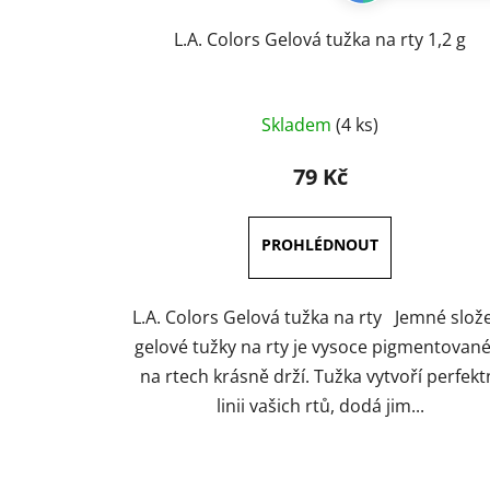
L.A. Colors Gelová tužka na rty 1,2 g
Průměrné
Skladem
(4 ks)
hodnocení
produktu
79 Kč
je
5,0
z
5
hvězdiček.
L.A. Colors Gelová tužka na rty Jemné slož
gelové tužky na rty je vysoce pigmentované
na rtech krásně drží. Tužka vytvoří perfekt
linii vašich rtů, dodá jim...