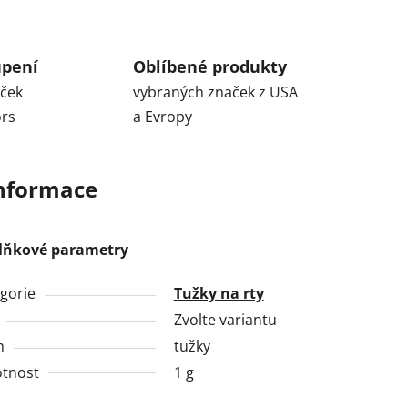
upení
Oblíbené produkty
aček
vybraných značek z USA
ors
a Evropy
informace
lňkové parametry
gorie
Tužky na rty
Zvolte variantu
h
tužky
tnost
1 g