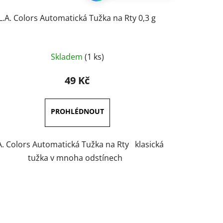
L.A. Colors Automatická Tužka na Rty 0,3 g
Průměrné
Skladem
(1 ks)
hodnocení
produktu
49 Kč
je
5,0
z
5
hvězdiček.
A. Colors Automatická Tužka na Rty klasická
tužka v mnoha odstínech