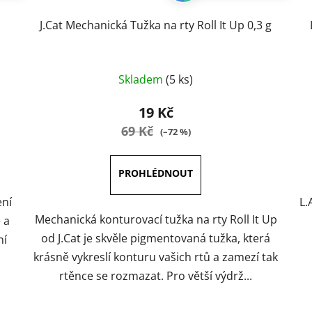
J.Cat Mechanická Tužka na rty Roll It Up 0,3 g
Průměrné
Skladem
(5 ks)
hodnocení
produktu
19 Kč
je
69 Kč
(–72 %)
4,0
z
5
hvězdiček.
ení
L.
Mechanická konturovací tužka na rty Roll It Up
 a
od J.Cat je skvěle pigmentovaná tužka, která
ní
krásně vykreslí konturu vašich rtů a zamezí tak
rtěnce se rozmazat. Pro větší výdrž...