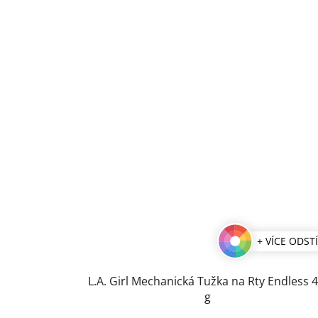
+ VÍCE ODST
L.A. Girl Mechanická Tužka na Rty Endless 4,5
g