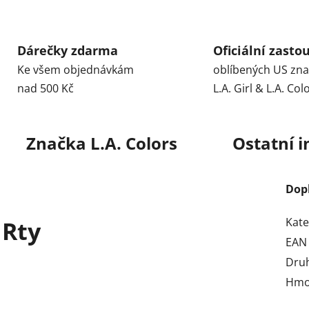
Dárečky zdarma
Oficiální zasto
Ke všem objednávkám
oblíbených US zn
nad 500 Kč
L.A. Girl & L.A. Col
Značka
L.A. Colors
Ostatní 
Dop
Kate
 Rty
EAN
Dru
Hmo