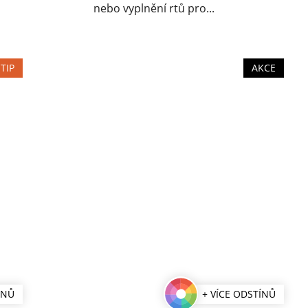
nebo vyplnění rtů pro...
TIP
AKCE
ÍNŮ
+ VÍCE ODSTÍNŮ