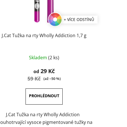
+ VÍCE ODSTÍNŮ
J.Cat Tužka na rty Wholly Addiction 1,7 g
Průměrné
Skladem
(2 ks)
hodnocení
produktu
29 Kč
od
je
59 Kč
(až –50 %)
5,0
z
5
hvězdiček.
J.Cat Tužka na rty Wholly Addiction
louhotrvající vysoce pigmentované tužky na