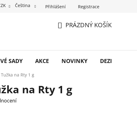
CZK
Čeština
Přihlášení
Registrace
PRÁZDNÝ KOŠÍK
NÁKUPNÍ
KOŠÍK
VÉ SADY
AKCE
NOVINKY
DEZINFEKCE
s Tužka na Rty 1 g
užka na Rty 1 g
dnocení