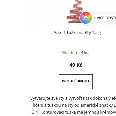
+ VÍCE ODST
L.A. Girl Tužka na Rty 1,3 g
Průměrné
Skladem
(3 ks)
hodnocení
produktu
49 Kč
je
5,0
z
5
hvězdiček.
Vytvarujte své rty a vytvořte tak dokonalý ef
líčení s tužkou na rty od americké značky 
Girl. Konturovací tužka má jemnou krémov