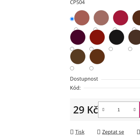
CP504
z
5
hvězdiček.
Dostupnost
Kód:
29 Kč
Měrná cena:
Tisk
Zeptat se