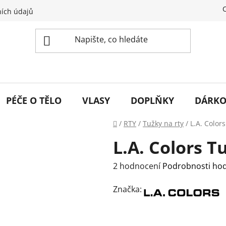
ích údajů
PÉČE O TĚLO
VLASY
DOPLŇKY
DÁRKO
Domů
/
RTY
/
Tužky na rty
/
L.A. Color
L.A. Colors T
Průměrné
2 hodnocení
Podrobnosti ho
hodnocení
Značka:
produktu
je
4,0