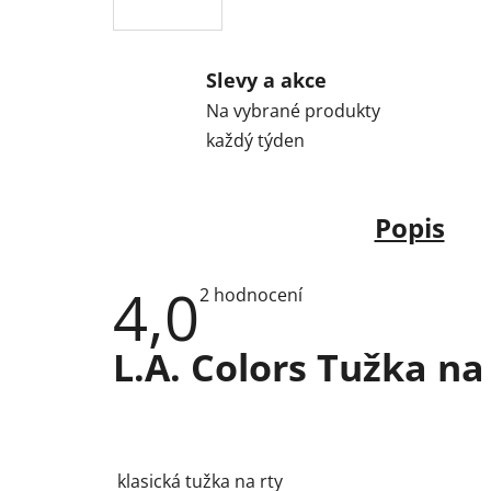
Slevy a akce
Na vybrané produkty
každý týden
Popis
4,0
Průměrné
2 hodnocení
hodnocení
produktu
je
L.A. Colors Tužka na
4,0
z
5
hvězdiček.
klasická tužka na rty