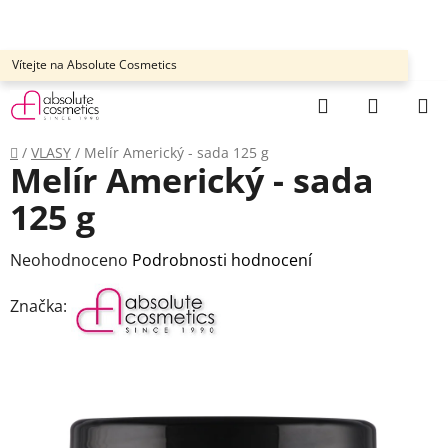
Přejít
na
obsah
Vítejte na Absolute Cosmetics
Hledat
NÁKUP
KOŠÍK
Domů
/
VLASY
/
Melír Americký - sada 125 g
Melír Americký - sada
125 g
Průměrné
Neohodnoceno
Podrobnosti hodnocení
hodnocení
Značka:
produktu
je
0,0
z
5
hvězdiček.