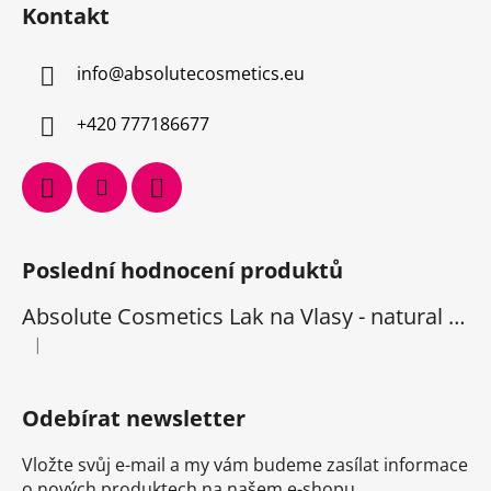
Kontakt
info
@
absolutecosmetics.eu
+420 777186677
Poslední hodnocení produktů
Absolute Cosmetics Lak na Vlasy - natural 1000 ml
|
Hodnocení produktu je 5 z 5 hvězdiček.
Odebírat newsletter
Vložte svůj e-mail a my vám budeme zasílat informace
o nových produktech na našem e-shopu.