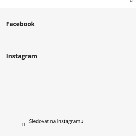
Z
á
Facebook
p
a
t
í
Instagram
Sledovat na Instagramu