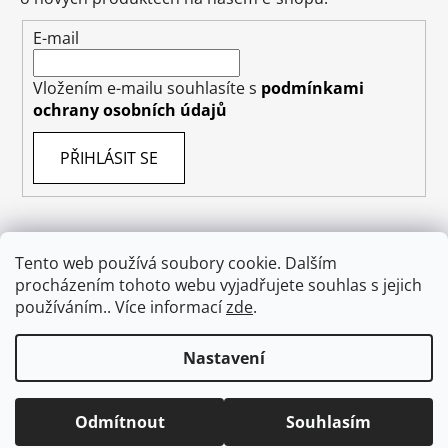
E-mail
Vložením e-mailu souhlasíte s
podmínkami
ochrany osobních údajů
PŘIHLÁSIT SE
Tento web používá soubory cookie. Dalším
Obchodní podmínky
Doprava
Napište nám
procházením tohoto webu vyjadřujete souhlas s jejich
Ochrana osobních údajů GDPR
O nás
používáním.. Více informací
zde
.
Odstoupení od smlouvy
Nastavení
Vytvořil Shoptet
Odmítnout
Souhlasím
Copyright 2026
absolutecosmetics.eu
. Všechna