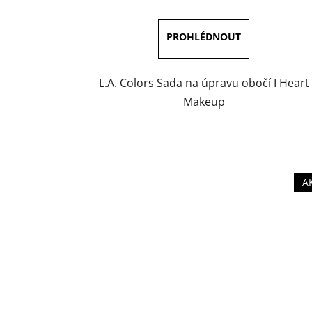
3,5
z
5
hvězdiček.
L.A. Colors Sada na úpravu obočí I Heart
Makeup
A