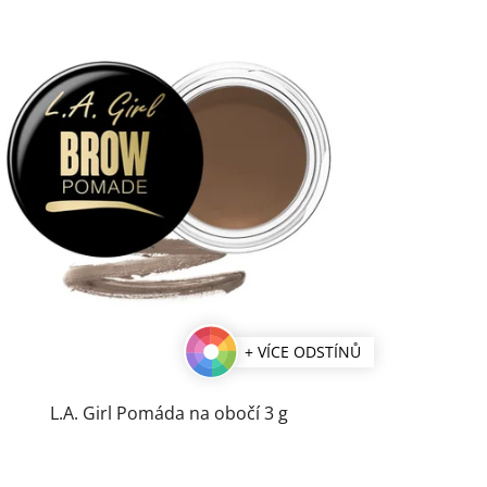
+ VÍCE ODSTÍNŮ
L.A. Girl Pomáda na obočí 3 g
Průměrné