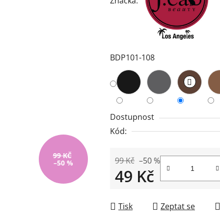
Značka:
5,0
z
5
hvězdiček.
BDP101-108
Dostupnost
Kód:
99 KČ
99 Kč
–50 %
–50 %
49 Kč
Měrná cena:
Tisk
Zeptat se