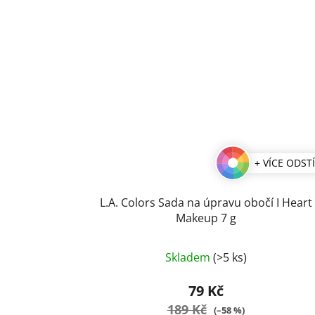
+ VÍCE ODST
L.A. Colors Sada na úpravu obočí I Heart
Makeup 7 g
Průměrné
Skladem
(>5 ks)
hodnocení
produktu
79 Kč
je
189 Kč
(–58 %)