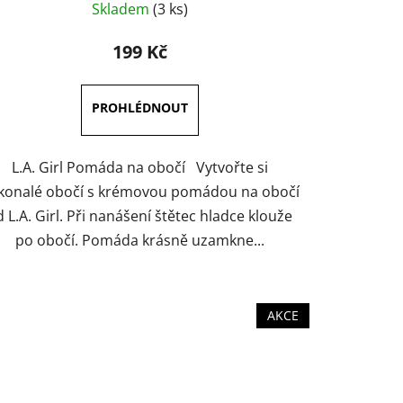
Skladem
(3 ks)
hodnocení
produktu
199 Kč
je
5,0
z
5
hvězdiček.
L.A. Girl Pomáda na obočí Vytvořte si
konalé obočí s krémovou pomádou na obočí
 L.A. Girl. Při nanášení štětec hladce klouže
po obočí. Pomáda krásně uzamkne...
AKCE