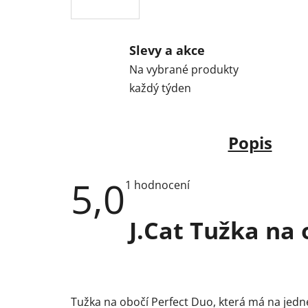
Slevy a akce
Na vybrané produkty
každý týden
Popis
5,0
Průměrné
1 hodnocení
hodnocení
produktu
je
J.Cat Tužka na 
5,0
z
5
hvězdiček.
Tužka na obočí Perfect Duo, která má na jedn