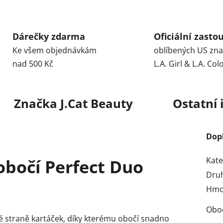
Dárečky zdarma
Oficiální zasto
Ke všem objednávkám
oblíbených US zn
nad 500 Kč
L.A. Girl & L.A. Col
Značka
J.Cat Beauty
Ostatní
Dop
Kate
obočí Perfect Duo
Dru
Hmo
Obo
é straně kartáček, díky kterému obočí snadno