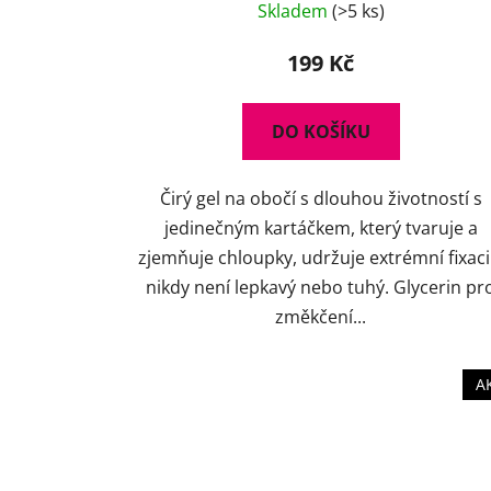
Skladem
(>5 ks)
hodnocení
produktu
199 Kč
je
4,5
DO KOŠÍKU
z
5
Čirý gel na obočí s dlouhou životností s
hvězdiček.
jedinečným kartáčkem, který tvaruje a
zjemňuje chloupky, udržuje extrémní fixaci
nikdy není lepkavý nebo tuhý. Glycerin pr
změkčení...
A