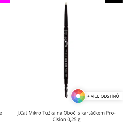
+ VÍCE ODSTÍNŮ
e
J.Cat Mikro Tužka na Obočí s kartáčkem Pro-
Cision 0,25 g
Průměrné