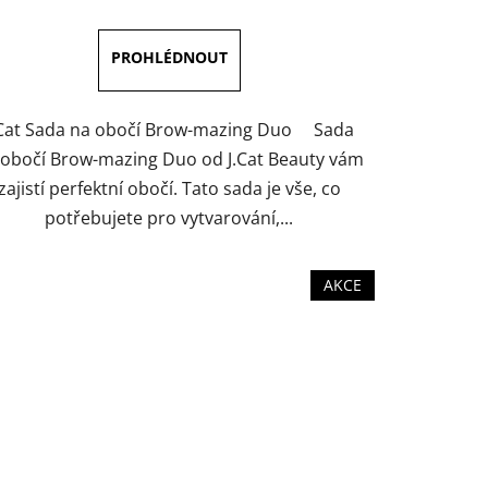
5,0
z
5
hvězdiček.
.Cat Sada na obočí Brow-mazing Duo Sada
 obočí Brow-mazing Duo od J.Cat Beauty vám
zajistí perfektní obočí. Tato sada je vše, co
potřebujete pro vytvarování,...
AKCE