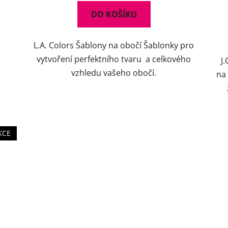
DO KOŠÍKU
L.A. Colors Šablony na obočí Šablonky pro
vytvoření perfektního tvaru a celkového
J
vzhledu vašeho obočí.
na
KCE