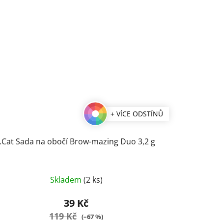
+ VÍCE ODSTÍNŮ
J.Cat Sada na obočí Brow-mazing Duo 3,2 g
Průměrné
Skladem
(2 ks)
hodnocení
produktu
39 Kč
je
119 Kč
(–67 %)