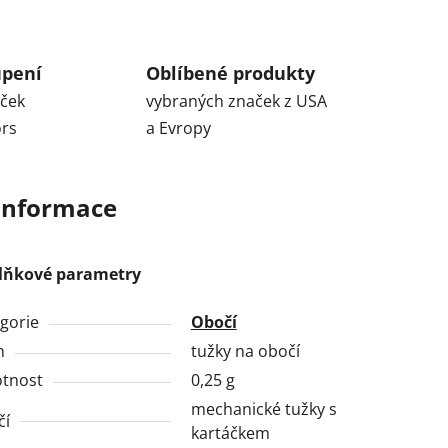
upení
Oblíbené produkty
aček
vybraných značek z USA
ors
a Evropy
 informace
lňkové parametry
gorie
Obočí
h
tužky na obočí
tnost
0,25 g
mechanické tužky s
čí
kartáčkem