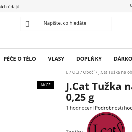
ích údajů
PÉČE O TĚLO
VLASY
DOPLŇKY
DÁRKO
Domů
/
OČI
/
Obočí
/
J.Cat Tužka na ob
J.Cat Tužka n
AKCE
0,25 g
Průměrné
1 hodnocení
Podrobnosti ho
hodnocení
produktu
je