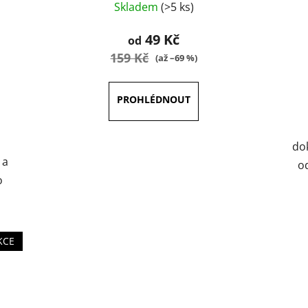
Skladem
(>5 ks)
hodnocení
produktu
49 Kč
od
je
159 Kč
(až –69 %)
5,0
z
5
hvězdiček.
do
 a
od
o
KCE