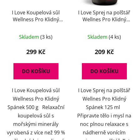
I Love Koupelová sůl
I Love Sprej na polštář
Wellness Pro Klidný
Wellnes Pro Klidný
Spánek 500 g
Spánek 125 ml
Skladem
(3 ks)
Skladem
(4 ks)
299 Kč
209 Kč
DO KOŠÍKU
DO KOŠÍKU
I Love Koupelová sůl
I Love Sprej na polštář
Wellness Pro Klidný
Wellnes Pro Klidný
Spánek 500 g Relaxační
Spánek 125 ml
koupelová sůl s
Připravte tělo i mysl na
mořskými minerály
noc plnou relaxace s
vyrobená z více než 99 %
nádherně vonícím