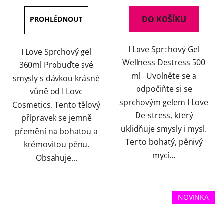
3,7
5,0
DO KOŠÍKU
z
z
5
5
I Love Sprchový Gel
hvězdiček.
hvězdiček.
I Love Sprchový gel
Wellness Destress 500
360ml Probuďte své
ml Uvolněte se a
smysly s dávkou krásné
odpočiňte si se
vůně od I Love
sprchovým gelem I Love
Cosmetics. Tento tělový
De-stress, který
přípravek se jemně
uklidňuje smysly i mysl.
přemění na bohatou a
Tento bohatý, pěnivý
krémovitou pěnu.
mycí...
Obsahuje...
NOVINKA