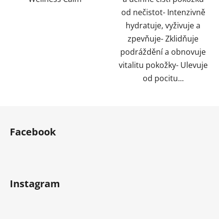
od nečistot- Intenzivně
hydratuje, vyživuje a
zpevňuje- Zklidňuje
podráždění a obnovuje
vitalitu pokožky- Ulevuje
od pocitu...
Z
á
Facebook
p
a
t
í
Instagram