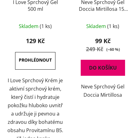
I Love Sprchový Gel
Neve Sprchový Gel
500 ml
Doccia Mirtillosa 150
ml
Skladem
(1 ks)
Skladem
(1 ks)
129 Kč
99 Kč
249 Kč
(–60 %)
DO KOŠÍKU
I Love Sprchový Krém je
Neve Sprchový Gel
aktivní sprchový krém,
Doccia Mirtillosa
který čistí i hydratuje
pokožku hluboko uvnitř
a udržuje ji pevnou a
zdravou díky bohatému
obsahu Provitamínu B5.