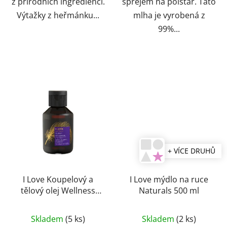
z přírodních ingrediencí.
sprejem na polštář. Tato
Výtažky z heřmánku...
mlha je vyrobená z
99%...
+ VÍCE DRUHŮ
I Love Koupelový a
I Love mýdlo na ruce
tělový olej Wellness
Naturals 500 ml
Sleep 125 ml
Skladem
(5 ks)
Skladem
(2 ks)