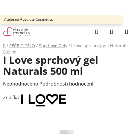
Přejít
na
obsah
Vítejte na Absolute Cosmetics
Hledat
NÁKUP
KOŠÍK
Domů
/
PÉČE O TĚLO
/
Sprchové Gely
/
I Love sprchový gel Naturals
500 ml
I Love sprchový gel
Naturals 500 ml
Průměrné
Neohodnoceno
Podrobnosti hodnocení
hodnocení
Značka:
produktu
je
0,0
z
5