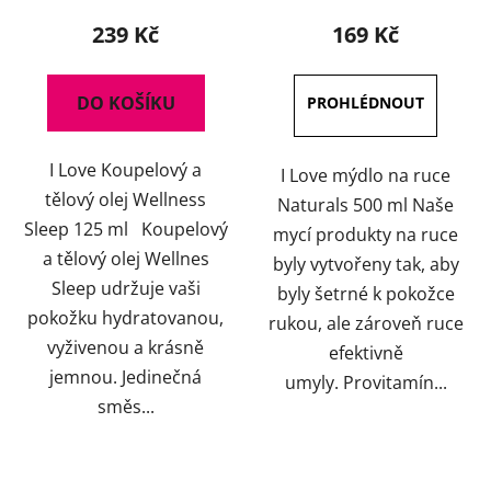
239 Kč
169 Kč
DO KOŠÍKU
I Love Koupelový a
I Love mýdlo na ruce
tělový olej Wellness
Naturals 500 ml Naše
Sleep 125 ml Koupelový
mycí produkty na ruce
a tělový olej Wellnes
byly vytvořeny tak, aby
Sleep udržuje vaši
byly šetrné k pokožce
pokožku hydratovanou,
rukou, ale zároveň ruce
vyživenou a krásně
efektivně
jemnou. Jedinečná
umyly. Provitamín...
směs...