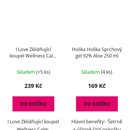
I Love Zklidňující
Holika Holika Sprchový
koupel Wellness Calm
gel 92% Aloe 250 ml
500ml
Skladem
(>5 ks)
Skladem
(4 ks)
239 Kč
169 Kč
DO KOŠÍKU
DO KOŠÍKU
I Love Zklidňující koupel
Hlavní benefity:- Šetrně
Wellness Calm
a účinně čistí pokožku