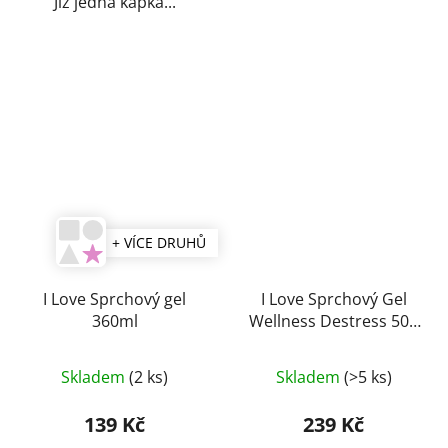
Již jedna kapka...
+ VÍCE DRUHŮ
I Love Sprchový gel
I Love Sprchový Gel
360ml
Wellness Destress 500
ml
Průměrné
Průměrné
Skladem
(2 ks)
Skladem
(>5 ks)
hodnocení
hodnocení
produktu
produktu
139 Kč
239 Kč
je
je