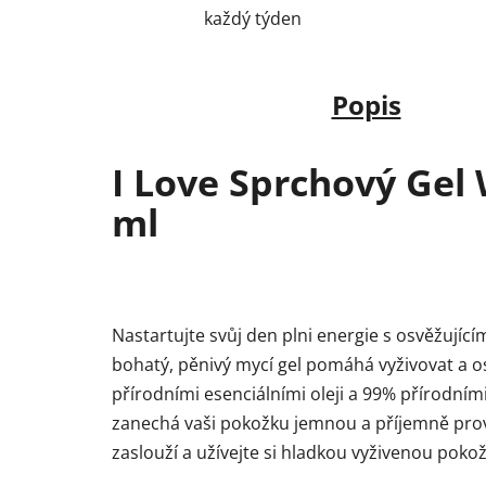
každý týden
Popis
I Love Sprchový Gel
ml
Nastartujte svůj den plni energie s osvěžují
bohatý, pěnivý mycí gel pomáhá vyživovat a o
přírodními esenciálními oleji a 99% přírodn
zanechá vaši pokožku jemnou a příjemně provo
zaslouží a užívejte si hladkou vyživenou poko