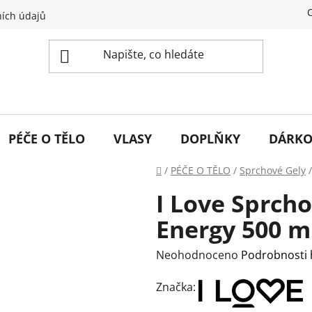
ích údajů
PÉČE O TĚLO
VLASY
DOPLŇKY
DÁRKO
Domů
/
PÉČE O TĚLO
/
Sprchové Gely
/
I Love Sprch
Energy 500 m
Průměrné
Neohodnoceno
Podrobnosti
hodnocení
Značka:
produktu
je