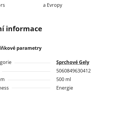
ors
a Evropy
ní informace
lňkové parametry
gorie
Sprchové Gely
5060849630412
em
500 ml
ness
Energie