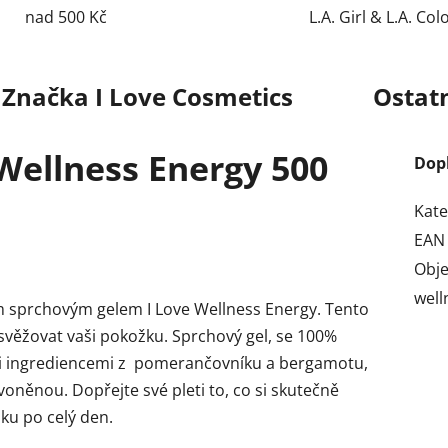
nad 500 Kč
L.A. Girl & L.A. Col
Značka
I Love Cosmetics
Ostat
 Wellness Energy 500
Dop
Kate
EAN
Obj
well
cím sprchovým gelem I Love Wellness Energy. Tento
svěžovat vaši pokožku. Sprchový gel, se 100%
ími ingrediencemi z pomerančovníku a bergamotu,
něnou. Dopřejte své pleti to, co si skutečně
žku po celý den.