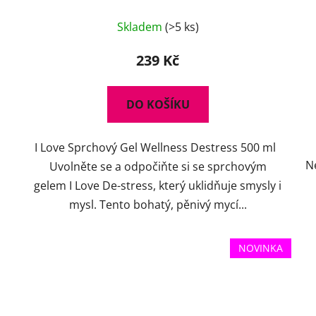
Průměrné
Skladem
(>5 ks)
hodnocení
produktu
239 Kč
je
5,0
DO KOŠÍKU
z
5
I Love Sprchový Gel Wellness Destress 500 ml
hvězdiček.
N
Uvolněte se a odpočiňte si se sprchovým
gelem I Love De-stress, který uklidňuje smysly i
mysl. Tento bohatý, pěnivý mycí...
NOVINKA