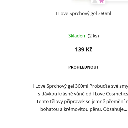
I Love Sprchový gel 360ml
Průměrné
Skladem
(2 ks)
hodnocení
produktu
139 Kč
je
3,7
z
5
hvězdiček.
I Love Sprchový gel 360ml Probuďte své smy
s dávkou krásné vůně od I Love Cosmetics
Tento tělový přípravek se jemně přemění 
bohatou a krémovitou pěnu. Obsahuje...