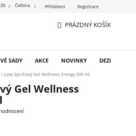
CZK
Čeština
Přihlášení
Registrace
PRÁZDNÝ KOŠÍK
NÁKUPNÍ
KOŠÍK
VÉ SADY
AKCE
NOVINKY
DEZINFEKCE
I Love Sprchový Gel Wellness Energy 500 ml
ový Gel Wellness
l
 hodnocení