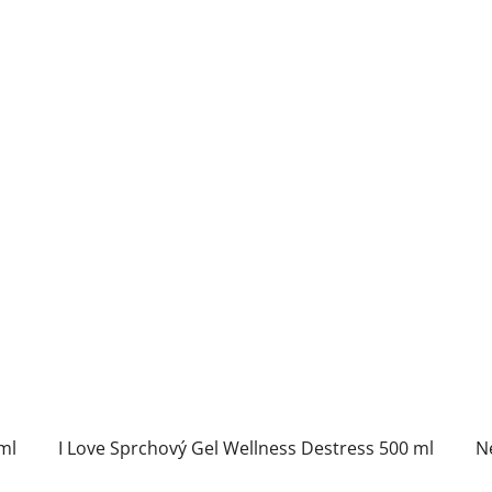
ml
I Love Sprchový Gel Wellness Destress 500 ml
N