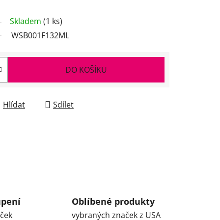
Skladem
(1 ks)
WSB001F132ML
DO KOŠÍKU
Hlídat
Sdílet
upení
Oblíbené produkty
aček
vybraných značek z USA