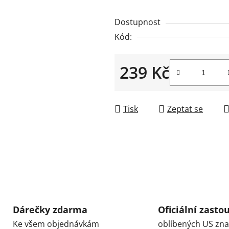
0,0
Dostupnost
z
Kód:
5
hvězdiček.
239 Kč
Měrná cena:
Tisk
Zeptat se
Dárečky zdarma
Oficiální zasto
Ke všem objednávkám
oblíbených US zn