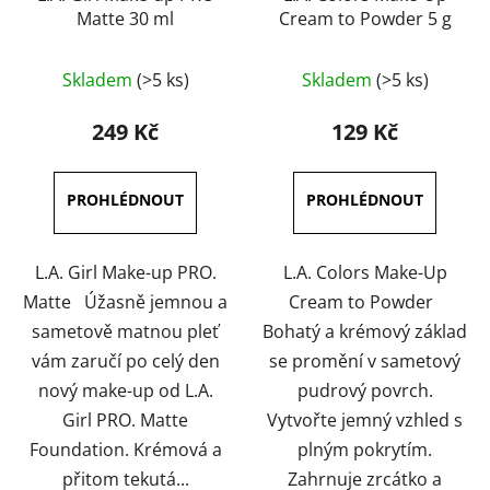
Matte 30 ml
Cream to Powder 5 g
Průměrné
Průměrné
Skladem
(>5 ks)
Skladem
(>5 ks)
hodnocení
hodnocení
produktu
produktu
249 Kč
129 Kč
je
je
4,5
4,0
z
z
5
5
hvězdiček.
hvězdiček.
L.A. Girl Make-up PRO.
L.A. Colors Make-Up
Matte Úžasně jemnou a
Cream to Powder
sametově matnou pleť
Bohatý a krémový základ
vám zaručí po celý den
se promění v sametový
nový make-up od L.A.
pudrový povrch.
Girl PRO. Matte
Vytvořte jemný vzhled s
Foundation. Krémová a
plným pokrytím.
přitom tekutá...
Zahrnuje zrcátko a