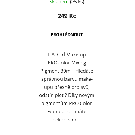
Skladem
(>5 ks)
hodnocení
produktu
249 Kč
je
3,5
z
5
hvězdiček.
L.A. Girl Make-up
PRO.color Mixing
Pigment 30ml Hledáte
správnou barvu make-
upu přesně pro svůj
odstín pleti? Díky novým
pigmentům PRO.Color
Foundation máte
nekonečné...