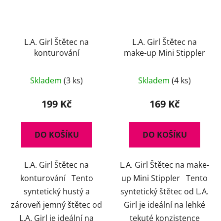
L.A. Girl Štětec na
L.A. Girl Štětec na
konturování
make-up Mini Stippler
Skladem
(3 ks)
Skladem
(4 ks)
199 Kč
169 Kč
DO KOŠÍKU
DO KOŠÍKU
L.A. Girl Štětec na
L.A. Girl Štětec na make-
konturování Tento
up Mini Stippler Tento
syntetický hustý a
syntetický štětec od L.A.
zároveň jemný štětec od
Girl je ideální na lehké
L.A. Girl je ideální na
tekuté konzistence