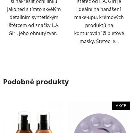
si nakreslit oční linku
štětec od L.A. Girl je
jako teď s tímto skvělým
ideální na nanášení
detailním syntetickým
make-upu, krémových
štětcem od značky L.A.
produktů na
Girl. Jeho ohnutý tvar...
konturování či pleťové
masky. Štetec je...
Podobné produkty
AKCE