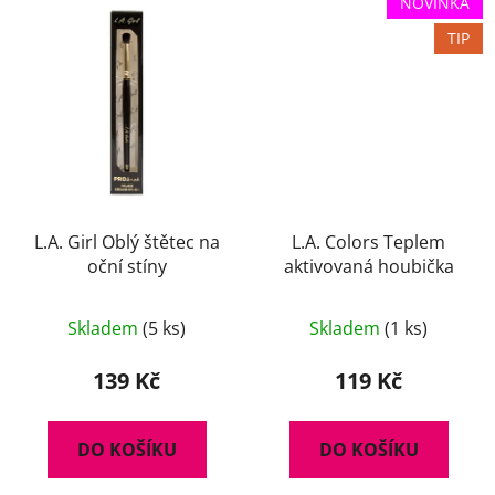
NOVINKA
TIP
L.A. Girl Oblý štětec na
L.A. Colors Teplem
oční stíny
aktivovaná houbička
Průměrné
Skladem
(5 ks)
Skladem
(1 ks)
hodnocení
produktu
139 Kč
119 Kč
je
5,0
DO KOŠÍKU
DO KOŠÍKU
z
5