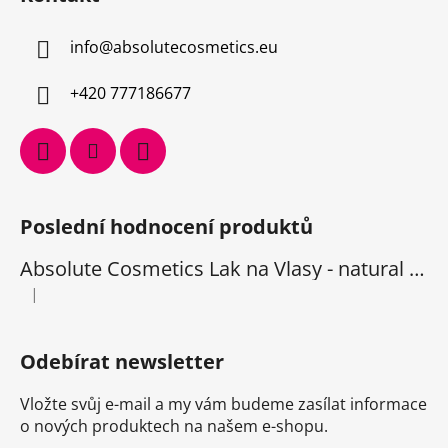
info
@
absolutecosmetics.eu
+420 777186677
Poslední hodnocení produktů
Absolute Cosmetics Lak na Vlasy - natural 1000 ml
|
Hodnocení produktu je 5 z 5 hvězdiček.
Odebírat newsletter
Vložte svůj e-mail a my vám budeme zasílat informace
o nových produktech na našem e-shopu.