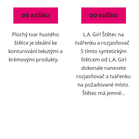
DO KOŠÍKU
DO KOŠÍKU
Plochý tvar hustého
L.A. Girl Štětec na
štětce je ideální ke
tvářenku a rozjasňovač
konturování tekutými a
S tímto syntetickým
krémovými produkty.
štětcem od L.A. Girl
dokonale nanesete
rozjasňovač a tvářenku
na požadované místo.
Štětec má jemné...