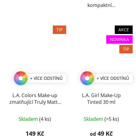
kompaktní...
TIP
AKCE
NOVINKA
TIP
+ VÍCE ODSTÍNŮ
+ VÍCE ODSTÍNŮ
L.A. Colors Make-up
L.A. Girl Make-Up
zmatňující Truly Matte
Tinted 30 ml
40 ml
Průměrné
Průměrné
Skladem
(4 ks)
Skladem
(>5 ks)
hodnocení
hodnocení
produktu
produktu
149 Kč
49 Kč
od