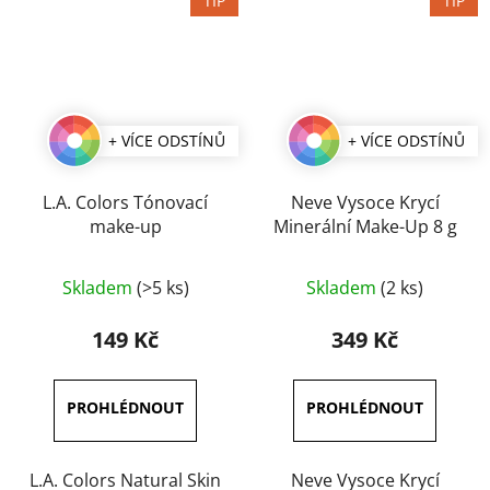
TIP
TIP
+ VÍCE ODSTÍNŮ
+ VÍCE ODSTÍNŮ
L.A. Colors Tónovací
Neve Vysoce Krycí
make-up
Minerální Make-Up 8 g
Průměrné
Skladem
(>5 ks)
Skladem
(2 ks)
hodnocení
produktu
149 Kč
349 Kč
je
3,0
z
5
hvězdiček.
L.A. Colors Natural Skin
Neve Vysoce Krycí