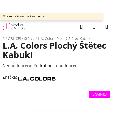
Přejít
na
obsah
Vítejte na Absolute Cosmetics
Hledat
NÁKUP
KOŠÍK
Domů
/
OBLIČEJ
/
Štětce
/
L.A. Colors Plochý Štětec Kabuki
L.A. Colors Plochý Štětec
Kabuki
Průměrné
Neohodnoceno
Podrobnosti hodnocení
hodnocení
Značka:
produktu
je
0,0
NOVINKA
z
5
hvězdiček.