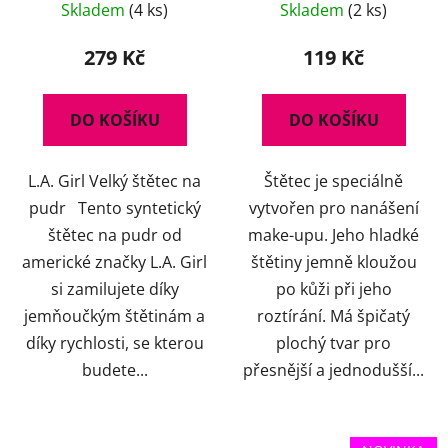
Skladem
(4 ks)
Skladem
(2 ks)
279 Kč
119 Kč
DO KOŠÍKU
DO KOŠÍKU
L.A. Girl Velký štětec na
Štětec je speciálně
pudr Tento syntetický
vytvořen pro nanášení
štětec na pudr od
make-upu. Jeho hladké
americké značky L.A. Girl
štětiny jemně kloužou
si zamilujete díky
po kůži při jeho
jemňoučkým štětinám a
roztírání. Má špičatý
díky rychlosti, se kterou
plochý tvar pro
budete...
přesnější a jednodušší...