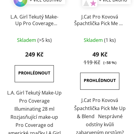
L.A. Girl Tekutý Make-
J.Cat Pro Kovová
Up Pro Coverage
Špachtlička Pick Me Up
Illuminating 28 ml
& Blend
Průměrné
Průměrné
Skladem
(>5 ks)
Skladem
(1 ks)
hodnocení
hodnocení
produktu
produktu
249 Kč
49 Kč
je
je
119 Kč
(–58 %)
3,6
5,0
z
z
5
5
hvězdiček.
hvězdiček.
L.A. Girl Tekutý Make-Up
J.Cat Pro Kovová
Pro Coverage
Špachtlička Pick Me Up
Illuminating 28 ml
& Blend Nesprávné
Rozjasňující make-up
odstíny kvůli
Pro Coverage od
zabarveným prstům?
americké značky LA Girl