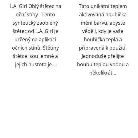
L.A. Girl Oblý štětec na
Tato unikátní teplem
hvězdiček.
oční stíny Tento
aktivovaná houbička
syntetický zaoblený
mění barvu, abyste
štětec od L.A. Girl je
věděli, kdy je vaše
určený na aplikaci
houbička teplá a
očních stínů. Štětiny
připravená k použití.
štětce jsou jemné a
Jednoduše přelijte
jejich hustota je...
houbu teplou vodou a
několikrát...