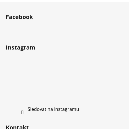
Z
á
Facebook
p
a
t
í
Instagram
Sledovat na Instagramu
Kontakt