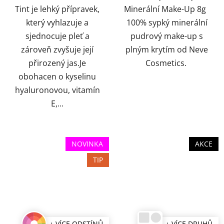
Tint je lehký přípravek,
Minerální Make-Up 8g
který vyhlazuje a
100% sypký minerální
sjednocuje pleť a
pudrový make-up s
zároveň zvyšuje její
plným krytím od Neve
přirozený jas.Je
Cosmetics.
obohacen o kyselinu
hyaluronovou, vitamín
E,...
NOVINKA
AKCE
TIP
+ VÍCE ODSTÍNŮ
+ VÍCE DRUHŮ