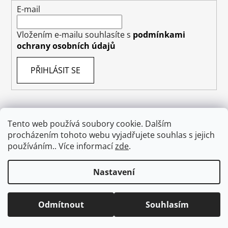
E-mail
Vložením e-mailu souhlasíte s
podmínkami
ochrany osobních údajů
PŘIHLÁSIT SE
Tento web používá soubory cookie. Dalším
Obchodní podmínky
Doprava
Napište nám
procházením tohoto webu vyjadřujete souhlas s jejich
Ochrana osobních údajů GDPR
O nás
používáním.. Více informací
zde
.
Odstoupení od smlouvy
Nastavení
Vytvořil Shoptet
Odmítnout
Souhlasím
Copyright 2026
absolutecosmetics.eu
. Všechna
práva vyhrazena.
Upravit nastavení cookies