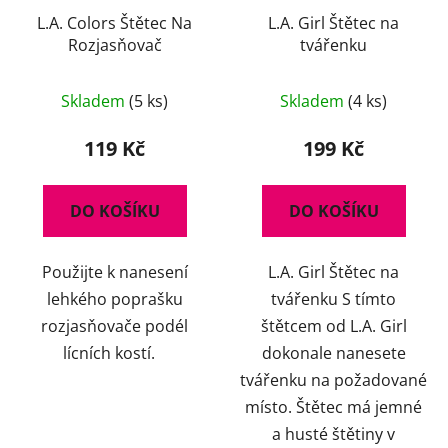
L.A. Colors Štětec Na
L.A. Girl Štětec na
Rozjasňovač
tvářenku
Skladem
(5 ks)
Skladem
(4 ks)
119 Kč
199 Kč
DO KOŠÍKU
DO KOŠÍKU
Použijte k nanesení
L.A. Girl Štětec na
lehkého poprašku
tvářenku S tímto
rozjasňovače podél
štětcem od L.A. Girl
lícních kostí.
dokonale nanesete
tvářenku na požadované
místo. Štětec má jemné
a husté štětiny v