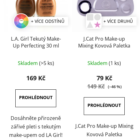
+ VÍCE ODSTÍNŮ
+ VÍCE DRUHŮ
L.A. Girl Tekutý Make-
J.Cat Pro Make-up
Up Perfecting 30 ml
Mixing Kovová Paletka
Průměrné
Skladem
(>5 ks)
Skladem
(1 ks)
hodnocení
produktu
169 Kč
79 Kč
je
149 Kč
(–46 %)
4,5
z
5
hvězdiček.
Dosáhněte přirozeně
J.Cat Pro Make-up Mixing
zářivé pleti s tekutým
Kovová Paletka
make-upem od LA Girl!