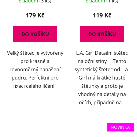
Skladem
(3 ks)
Skladem
(1 ks)
hodnocení
produktu
179 Kč
119 Kč
je
5,0
DO KOŠÍKU
DO KOŠÍKU
z
5
Velký štětec je vytvořený
L.A. Girl Detailní štětec
hvězdiček.
pro krásné a
na oční stíny Tento
rovnoměrný nanášení
syntetický štětec od L.A.
pudru. Perfektní pro
Girl má krátké husté
fixaci celého líčení.
štětinky a proto je
vhodný na detaily na
očích, případně na...
NOVINKA