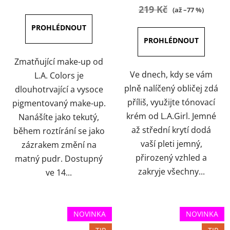
je
je
219 Kč
(až –77 %)
3,8
5,0
z
z
5
5
hvězdiček.
hvězdiček.
Zmatňující make-up od
Ve dnech, kdy se vám
L.A. Colors je
plně nalíčený obličej zdá
dlouhotrvající a vysoce
příliš, využijte tónovací
pigmentovaný make-up.
krém od L.A.Girl. Jemné
Nanášíte jako tekutý,
až střední krytí dodá
během roztírání se jako
vaší pleti jemný,
zázrakem změní na
přirozený vzhled a
matný pudr. Dostupný
zakryje všechny...
ve 14...
NOVINKA
NOVINKA