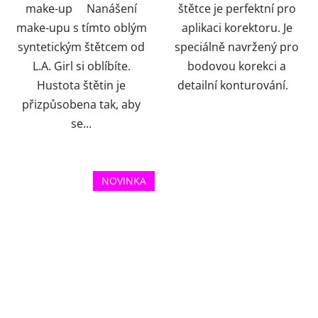
make-up Nanášení
štětce je perfektní pro
make-upu s tímto oblým
aplikaci korektoru. Je
syntetickým štětcem od
speciálně navržený pro
L.A. Girl si oblíbíte.
bodovou korekci a
Hustota štětin je
detailní konturování.
přizpůsobena tak, aby
se...
NOVINKA