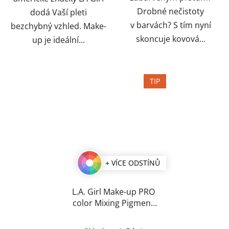
Drobné nečistoty
dodá Vaší pleti
v barvách? S tím nyní
bezchybný vzhled. Make-
skoncuje kovová...
up je ideální...
TIP
+ VÍCE ODSTÍNŮ
L.A. Girl Make-up PRO
color Mixing Pigment
30 ml
Průměrné