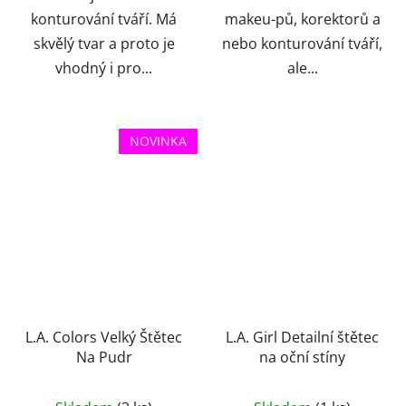
konturování tváří. Má
makeu-pů, korektorů a
skvělý tvar a proto je
nebo konturování tváří,
vhodný i pro...
ale...
NOVINKA
L.A. Colors Velký Štětec
L.A. Girl Detailní štětec
Na Pudr
na oční stíny
Průměrné