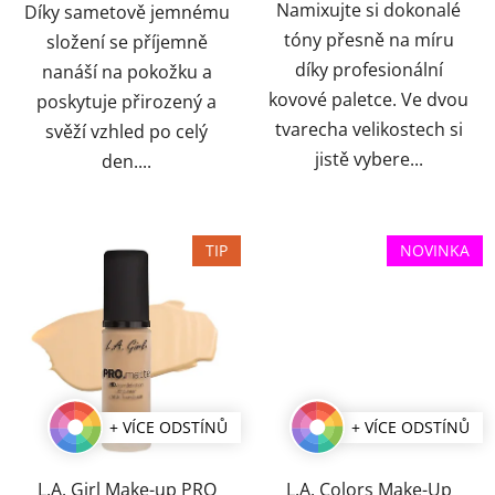
Namixujte si dokonalé
Díky sametově jemnému
tóny přesně na míru
složení se příjemně
díky profesionální
nanáší na pokožku a
kovové paletce. Ve dvou
poskytuje přirozený a
tvarecha velikostech si
svěží vzhled po celý
jistě vybere...
den....
TIP
NOVINKA
+ VÍCE ODSTÍNŮ
+ VÍCE ODSTÍNŮ
L.A. Girl Make-up PRO
L.A. Colors Make-Up