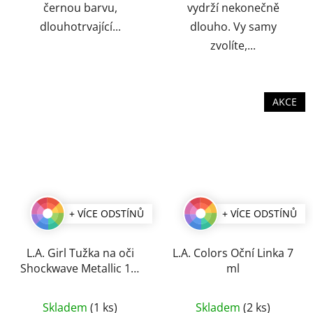
černou barvu,
vydrží nekonečně
dlouhotrvající...
dlouho. Vy samy
zvolíte,...
AKCE
+ VÍCE ODSTÍNŮ
+ VÍCE ODSTÍNŮ
L.A. Girl Tužka na oči
L.A. Colors Oční Linka 7
Shockwave Metallic 1,2
ml
g
Průměrné
Průměrné
Skladem
(1 ks)
Skladem
(2 ks)