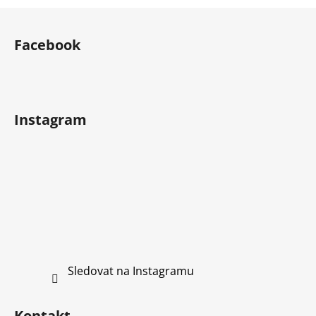
Z
á
Facebook
p
a
t
í
Instagram
Sledovat na Instagramu
Kontakt