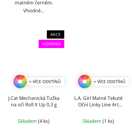
matném černém.
Vhodné...
AKCE
NOVINKA
+ VÍCE ODSTÍNŮ
+ VÍCE ODSTÍNŮ
J.Cat Mechanická Tužka
L.A. Girl Matné Tekuté
na oči Roll It Up 0,3 g
Oční Linky Line Art
Matte 0,4 ml
Průměrné
Průměrné
Skladem
(4 ks)
Skladem
(1 ks)
hodnocení
hodnocení