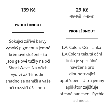
hodnocení
hodnocení
produktu
produktu
139 Kč
29 Kč
je
je
49 Kč
(–40 %)
5,0
5,0
z
z
5
5
hvězdiček.
hvězdiček.
Šokující zářivé barvy,
L.A. Colors Oční Linka
vysoký pigment a jemné
L.A.Colors tekutá oční
krémové složení – to
linka je speciálně
jsou gelové tužky na oči
navržena pro
ShockWave. Na očích
dlouhotrvající
vydrží až 16 hodin,
opotřebení. Ultra jemný
snadno se nanáší a vaše
aplikátor zajišťuje
oči rozzáří úžasnou...
přesné nanesení. Rychle
schne a...