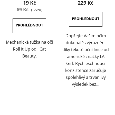
produktu
produktu
19 Kč
229 Kč
je
je
69 Kč
(–72 %)
5,0
5,0
z
z
5
5
hvězdiček.
hvězdiček.
Dopřejte Vašim očím
Mechanická tužka na oči
dokonalé zvýraznění
Roll It Up od J.Cat
díky tekuté oční lince od
Beauty.
americké značky LA
Girl. Rychleschnoucí
konzistence zaručuje
spolehlivý a trvanlivý
výsledek bez...