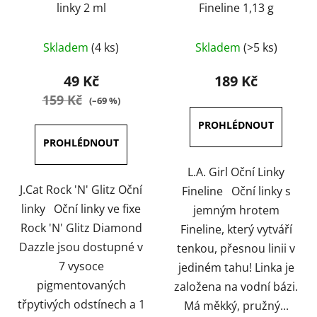
linky 2 ml
Fineline 1,13 g
Průměrné
Průměrné
Skladem
(4 ks)
Skladem
(>5 ks)
hodnocení
hodnocení
produktu
produktu
49 Kč
189 Kč
je
je
159 Kč
(–69 %)
5,0
5,0
z
z
5
5
hvězdiček.
hvězdiček.
L.A. Girl Oční Linky
J.Cat Rock 'N' Glitz Oční
Fineline Oční linky s
linky Oční linky ve fixe
jemným hrotem
Rock 'N' Glitz Diamond
Fineline, který vytváří
Dazzle jsou dostupné v
tenkou, přesnou linii v
7 vysoce
jediném tahu! Linka je
pigmentovaných
založena na vodní bázi.
třpytivých odstínech a 1
Má měkký, pružný...