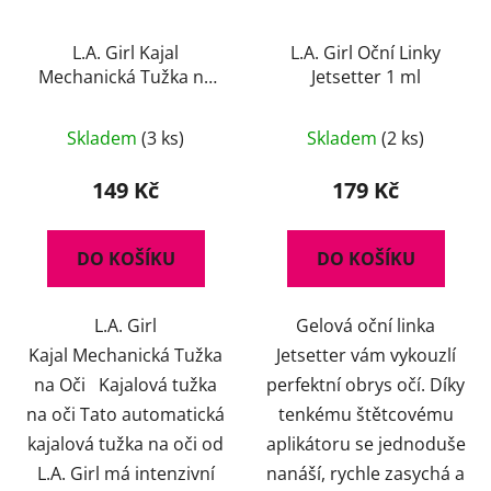
L.A. Girl Kajal
L.A. Girl Oční Linky
Mechanická Tužka na
Jetsetter 1 ml
Oči 0,3 g
Průměrné
Skladem
(3 ks)
Skladem
(2 ks)
hodnocení
produktu
149 Kč
179 Kč
je
5,0
DO KOŠÍKU
DO KOŠÍKU
z
5
L.A. Girl
Gelová oční linka
hvězdiček.
Kajal Mechanická Tužka
Jetsetter vám vykouzlí
na Oči Kajalová tužka
perfektní obrys očí. Díky
na oči Tato automatická
tenkému štětcovému
kajalová tužka na oči od
aplikátoru se jednoduše
L.A. Girl má intenzivní
nanáší, rychle zasychá a