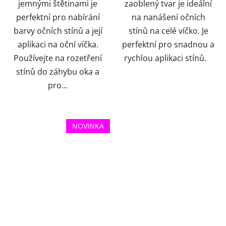
jemnými štětinami je
zaoblený tvar je ideální
perfektní pro nabírání
na nanášení očních
barvy očních stínů a její
stínů na celé víčko. Je
aplikaci na oční víčka.
perfektní pro snadnou a
Používejte na rozetření
rychlou aplikaci stínů.
stínů do záhybu oka a
pro...
NOVINKA