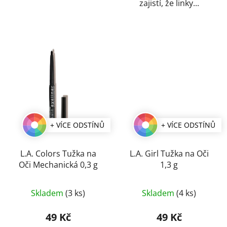
zajistí, že linky...
+ VÍCE ODSTÍNŮ
+ VÍCE ODSTÍNŮ
L.A. Colors Tužka na
L.A. Girl Tužka na Oči
Oči Mechanická 0,3 g
1,3 g
Průměrné
Průměrné
Skladem
(3 ks)
Skladem
(4 ks)
hodnocení
hodnocení
produktu
produktu
49 Kč
49 Kč
je
je