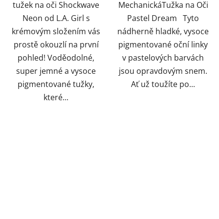
tužek na oči Shockwave
MechanickáTužka na Oči
Neon od L.A. Girl s
Pastel Dream Tyto
krémovým složením vás
nádherně hladké, vysoce
prostě okouzlí na první
pigmentované oční linky
pohled! Voděodolné,
v pastelových barvách
super jemné a vysoce
jsou opravdovým snem.
pigmentované tužky,
Ať už toužíte po...
které...