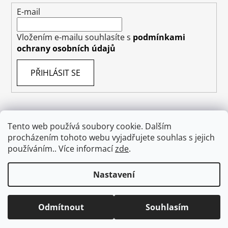
E-mail
Vložením e-mailu souhlasíte s
podmínkami
ochrany osobních údajů
PŘIHLÁSIT SE
Tento web používá soubory cookie. Dalším
Obchodní podmínky
Doprava
Napište nám
procházením tohoto webu vyjadřujete souhlas s jejich
Ochrana osobních údajů GDPR
O nás
používáním.. Více informací
zde
.
Odstoupení od smlouvy
Nastavení
Vytvořil Shoptet
Odmítnout
Souhlasím
Copyright 2026
absolutecosmetics.eu
. Všechna
práva vyhrazena.
Upravit nastavení cookies