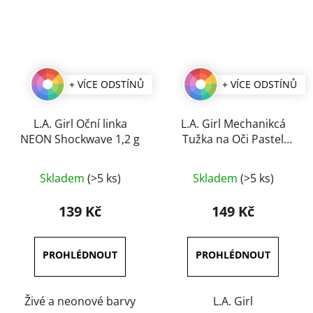
+ VÍCE ODSTÍNŮ
+ VÍCE ODSTÍNŮ
L.A. Girl Oční linka
L.A. Girl Mechanikcá
NEON Shockwave 1,2 g
Tužka na Oči Pastel
Dream 1,2 g
Průměrné
Průměrné
Skladem
(>5 ks)
Skladem
(>5 ks)
hodnocení
hodnocení
produktu
produktu
139 Kč
149 Kč
je
je
4,7
5,0
z
z
5
5
hvězdiček.
hvězdiček.
Živé a neonové barvy
L.A. Girl