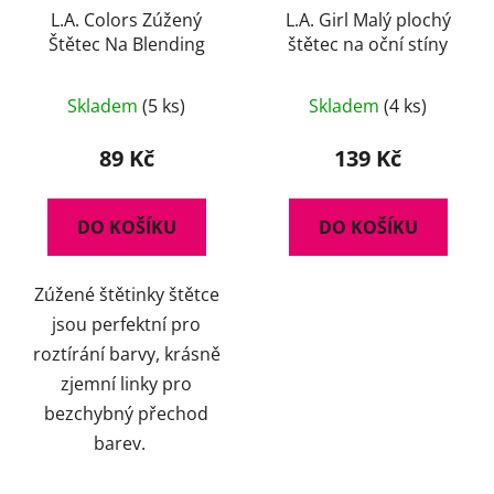
L.A. Colors Zúžený
L.A. Girl Malý plochý
Štětec Na Blending
štětec na oční stíny
Průměrné
Skladem
(5 ks)
Skladem
(4 ks)
hodnocení
produktu
89 Kč
139 Kč
je
5,0
DO KOŠÍKU
DO KOŠÍKU
z
5
Zúžené štětinky štětce
hvězdiček.
jsou perfektní pro
roztírání barvy, krásně
zjemní linky pro
bezchybný přechod
barev.