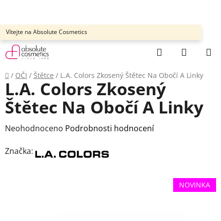
Přejít
na
obsah
Vítejte na Absolute Cosmetics
Hledat
NÁKUP
KOŠÍK
Domů
/
OČI
/
Štětce
/
L.A. Colors Zkosený Štětec Na Obočí A Linky
L.A. Colors Zkosený
Štětec Na Obočí A Linky
Průměrné
Neohodnoceno
Podrobnosti hodnocení
hodnocení
Značka:
produktu
je
0,0
NOVINKA
z
5
hvězdiček.