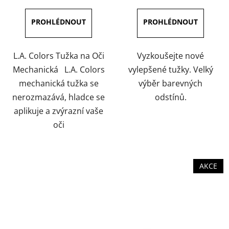
5,0
4,0
z
z
5
5
hvězdiček.
hvězdiček.
L.A. Colors Tužka na Oči
Vyzkoušejte nové
Mechanická L.A. Colors
vylepšené tužky. Velký
mechanická tužka se
výběr barevných
nerozmazává, hladce se
odstínů.
aplikuje a zvýrazní vaše
oči
AKCE