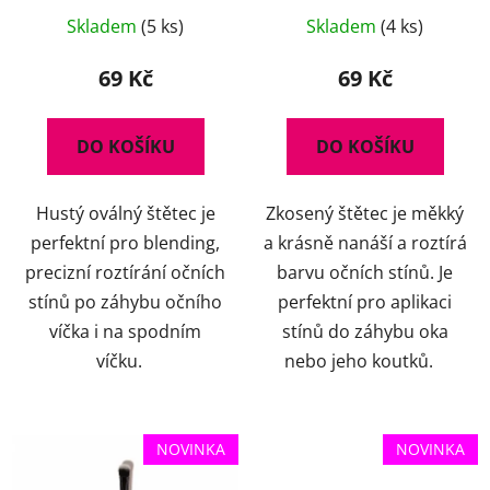
Skladem
(5 ks)
Skladem
(4 ks)
69 Kč
69 Kč
DO KOŠÍKU
DO KOŠÍKU
Hustý oválný štětec je
Zkosený štětec je měkký
perfektní pro blending,
a krásně nanáší a roztírá
precizní roztírání očních
barvu očních stínů. Je
stínů po záhybu očního
perfektní pro aplikaci
víčka i na spodním
stínů do záhybu oka
víčku.
nebo jeho koutků.
NOVINKA
NOVINKA