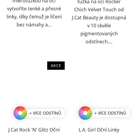
mikrotužkou na oči
tužka na oči Rocker
vytvoříte tenké a přesné
Chich Velvet Touch od
linky, díky čemuž je líčení
J.Cat Beauty je dostupná
bez námahy a...
v 10 skvěle
pigmentovaných
odstínech....
AKCE
+ VÍCE ODSTÍNŮ
+ VÍCE ODSTÍNŮ
J.Cat Rock 'N' Glitz Oční
L.A. Girl Oční Linky