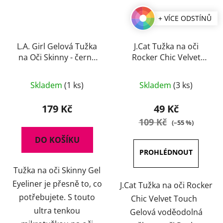
+ VÍCE ODSTÍNŮ
L.A. Girl Gelová Tužka
J.Cat Tužka na oči
na Oči Skinny - černá
Rocker Chic Velvet
0,1 g
Touch 1 g
Průměrné
Průměrné
Skladem
(1 ks)
Skladem
(3 ks)
hodnocení
hodnocení
produktu
produktu
179 Kč
49 Kč
je
je
109 Kč
(–55 %)
4,5
5,0
DO KOŠÍKU
z
z
5
5
Tužka na oči Skinny Gel
hvězdiček.
hvězdiček.
Eyeliner je přesně to, co
J.Cat Tužka na oči Rocker
potřebujete. S touto
Chic Velvet Touch
ultra tenkou
Gelová voděodolná