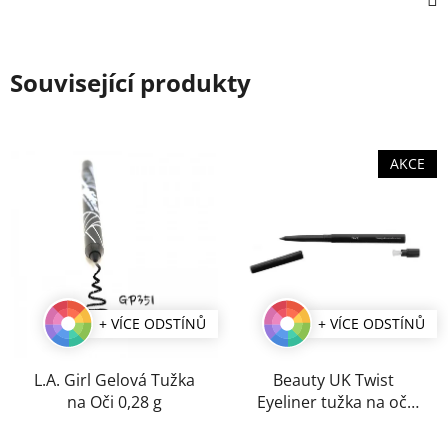
Související produkty
AKCE
+ VÍCE ODSTÍNŮ
+ VÍCE ODSTÍNŮ
L.A. Girl Gelová Tužka
Beauty UK Twist
na Oči 0,28 g
Eyeliner tužka na oči
0,2 g
Průměrné
Průměrné