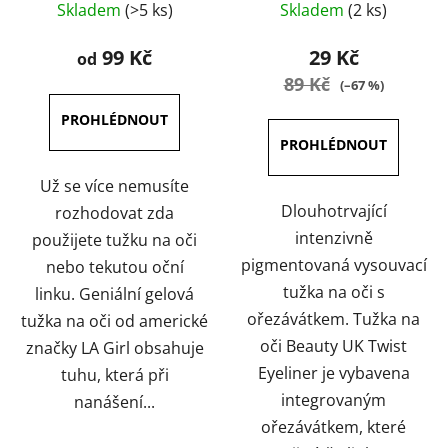
Skladem
(>5 ks)
Skladem
(2 ks)
hodnocení
hodnocení
produktu
produktu
99 Kč
29 Kč
od
je
je
89 Kč
(–67 %)
4,0
5,0
z
z
5
5
hvězdiček.
hvězdiček.
Už se více nemusíte
Dlouhotrvající
rozhodovat zda
intenzivně
použijete tužku na oči
pigmentovaná vysouvací
nebo tekutou oční
tužka na oči s
linku. Geniální gelová
ořezávátkem. Tužka na
tužka na oči od americké
oči Beauty UK Twist
značky LA Girl obsahuje
Eyeliner je vybavena
tuhu, která při
integrovaným
nanášení...
ořezávátkem, které