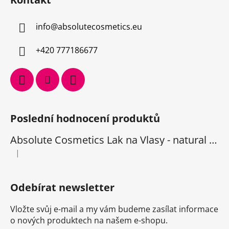
info
@
absolutecosmetics.eu
+420 777186677
Poslední hodnocení produktů
Absolute Cosmetics Lak na Vlasy - natural 1000 ml
|
Hodnocení produktu je 5 z 5 hvězdiček.
Odebírat newsletter
Vložte svůj e-mail a my vám budeme zasílat informace
o nových produktech na našem e-shopu.