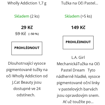
Wholly Addiction 1,7 g
Tužka na Oči Pastel
Dream 1,2 g
Průměrné
Průměrné
Skladem
(2 ks)
Skladem
(>5 ks)
hodnocení
hodnocení
produktu
produktu
29 Kč
149 Kč
je
je
59 Kč
(–50 %)
5,0
5,0
z
z
5
5
hvězdiček.
hvězdiček.
L.A. Girl
Dlouhotrvající vysoce
MechanickáTužka na Oči
pigmentované tužky na
Pastel Dream Tyto
oči Wholly Addiction od
nádherně hladké, vysoce
J.Cat Beauty jsou
pigmentované oční linky
dostupné ve 24
v pastelových barvách
odstínech.
jsou opravdovým snem.
Ať už toužíte po...