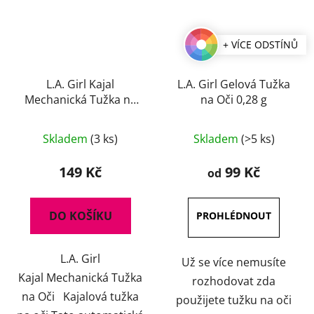
+ VÍCE ODSTÍNŮ
L.A. Girl Kajal
L.A. Girl Gelová Tužka
Mechanická Tužka na
na Oči 0,28 g
Oči 0,3 g
Průměrné
Průměrné
Skladem
(3 ks)
Skladem
(>5 ks)
hodnocení
hodnocení
produktu
produktu
149 Kč
99 Kč
od
je
je
5,0
4,0
DO KOŠÍKU
z
z
5
5
L.A. Girl
hvězdiček.
hvězdiček.
Už se více nemusíte
Kajal Mechanická Tužka
rozhodovat zda
na Oči Kajalová tužka
použijete tužku na oči