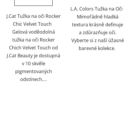
hvězdiček.
hvězdiček.
L.A. Colors Tužka na Oči
J.Cat Tužka na oči Rocker
Mimořádně hladká
Chic Velvet Touch
textura krásně definuje
Gelová voděodolná
a zdůrazňuje oči.
tužka na oči Rocker
Vyberte si z naší úžasné
Chich Velvet Touch od
barevné kolekce.
J.Cat Beauty je dostupná
v 10 skvěle
pigmentovaných
odstínech....