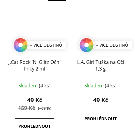
+ VÍCE ODSTÍNŮ
+ VÍCE ODSTÍNŮ
J.Cat Rock 'N' Glitz Oční
L.A. Girl Tužka na Oči
linky 2 ml
1,3 g
Průměrné
Průměrné
Skladem
(4 ks)
Skladem
(4 ks)
hodnocení
hodnocení
produktu
produktu
49 Kč
49 Kč
je
je
159 Kč
(–69 %)
5,0
4,0
z
z
5
5