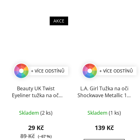
AKCE
+ VÍCE ODSTÍNŮ
+ VÍCE ODSTÍNŮ
Beauty UK Twist
L.A. Girl Tužka na oči
Eyeliner tužka na oči
Shockwave Metallic 1,2
0,2 g
g
Průměrné
Průměrné
Skladem
(2 ks)
Skladem
(1 ks)
hodnocení
hodnocení
produktu
produktu
29 Kč
139 Kč
je
je
89 Kč
(–67 %)