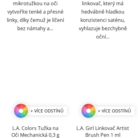
mikrotužkou na oči
linkovač, který má
vytvoříte tenké a přesné
hedvábně hladkou
linky, díky čemuž je líčení
konzistenci saténu,
bez námahy a...
vyhlazuje bezchybně
oční...
+ VÍCE ODSTÍNŮ
+ VÍCE ODSTÍNŮ
L.A. Colors Tužka na
L.A. Girl Linkovač Artist
Oči Mechanická 0,3 g
Brush Pen 1 ml