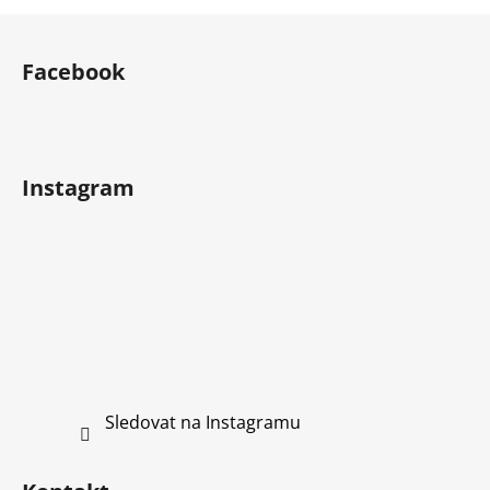
Z
á
Facebook
p
a
t
í
Instagram
Sledovat na Instagramu