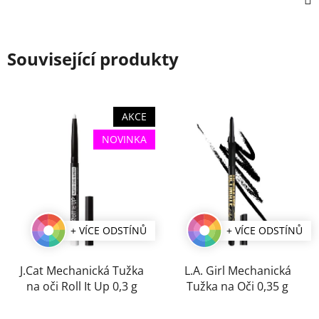
Související produkty
AKCE
NOVINKA
+ VÍCE ODSTÍNŮ
+ VÍCE ODSTÍNŮ
J.Cat Mechanická Tužka
L.A. Girl Mechanická
na oči Roll It Up 0,3 g
Tužka na Oči 0,35 g
Průměrné
Průměrné