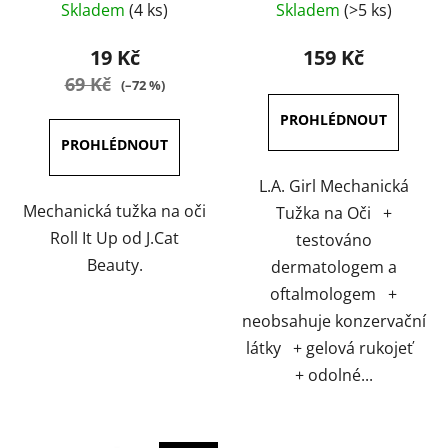
Skladem
(4 ks)
Skladem
(>5 ks)
hodnocení
hodnocení
produktu
produktu
19 Kč
159 Kč
je
je
69 Kč
(–72 %)
5,0
5,0
z
z
5
5
hvězdiček.
hvězdiček.
L.A. Girl Mechanická
Mechanická tužka na oči
Tužka na Oči +
Roll It Up od J.Cat
testováno
Beauty.
dermatologem a
oftalmologem +
neobsahuje konzervační
látky + gelová rukojeť
+ odolné...