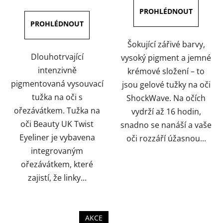
5,0
5,0
z
z
5
5
hvězdiček.
hvězdiček.
Šokující zářivé barvy,
Dlouhotrvající
vysoký pigment a jemné
intenzivně
krémové složení – to
pigmentovaná vysouvací
jsou gelové tužky na oči
tužka na oči s
ShockWave. Na očích
ořezávátkem. Tužka na
vydrží až 16 hodin,
oči Beauty UK Twist
snadno se nanáší a vaše
Eyeliner je vybavena
oči rozzáří úžasnou...
integrovaným
ořezávátkem, které
zajistí, že linky...
AKCE