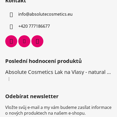
Kontakt
info
@
absolutecosmetics.eu
+420 777186677
Poslední hodnocení produktů
Absolute Cosmetics Lak na Vlasy - natural 1000 ml
|
Hodnocení produktu je 5 z 5 hvězdiček.
Odebírat newsletter
Vložte svůj e-mail a my vám budeme zasílat informace
o nových produktech na našem e-shopu.