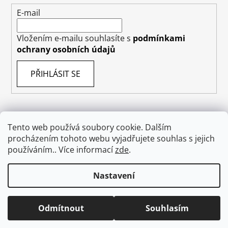
E-mail
Vložením e-mailu souhlasíte s
podmínkami
ochrany osobních údajů
PŘIHLÁSIT SE
Tento web používá soubory cookie. Dalším
Obchodní podmínky
Doprava
Napište nám
procházením tohoto webu vyjadřujete souhlas s jejich
Ochrana osobních údajů GDPR
O nás
používáním.. Více informací
zde
.
Odstoupení od smlouvy
Nastavení
Vytvořil Shoptet
Odmítnout
Souhlasím
Copyright 2026
absolutecosmetics.eu
. Všechna
práva vyhrazena.
Upravit nastavení cookies