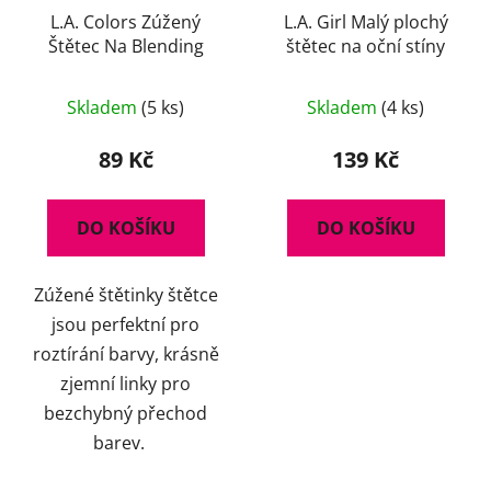
L.A. Colors Zúžený
L.A. Girl Malý plochý
Štětec Na Blending
štětec na oční stíny
Průměrné
Skladem
(5 ks)
Skladem
(4 ks)
hodnocení
produktu
89 Kč
139 Kč
je
5,0
DO KOŠÍKU
DO KOŠÍKU
z
5
Zúžené štětinky štětce
hvězdiček.
jsou perfektní pro
roztírání barvy, krásně
zjemní linky pro
bezchybný přechod
barev.