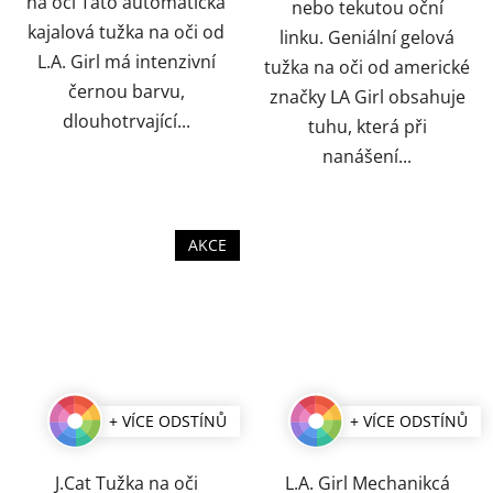
na oči Tato automatická
nebo tekutou oční
kajalová tužka na oči od
linku. Geniální gelová
L.A. Girl má intenzivní
tužka na oči od americké
černou barvu,
značky LA Girl obsahuje
dlouhotrvající...
tuhu, která při
nanášení...
AKCE
+ VÍCE ODSTÍNŮ
+ VÍCE ODSTÍNŮ
J.Cat Tužka na oči
L.A. Girl Mechanikcá