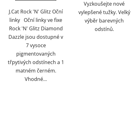
hvězdiček.
hvězdiček.
Vyzkoušejte nové
J.Cat Rock 'N' Glitz Oční
vylepšené tužky. Velký
linky Oční linky ve fixe
výběr barevných
Rock 'N' Glitz Diamond
odstínů.
Dazzle jsou dostupné v
7 vysoce
pigmentovaných
třpytivých odstínech a 1
matném černém.
Vhodné...