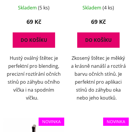
Skladem
(5 ks)
Skladem
(4 ks)
69 Kč
69 Kč
DO KOŠÍKU
DO KOŠÍKU
Hustý oválný štětec je
Zkosený štětec je měkký
perfektní pro blending,
a krásně nanáší a roztírá
precizní roztírání očních
barvu očních stínů. Je
stínů po záhybu očního
perfektní pro aplikaci
víčka i na spodním
stínů do záhybu oka
víčku.
nebo jeho koutků.
NOVINKA
NOVINKA