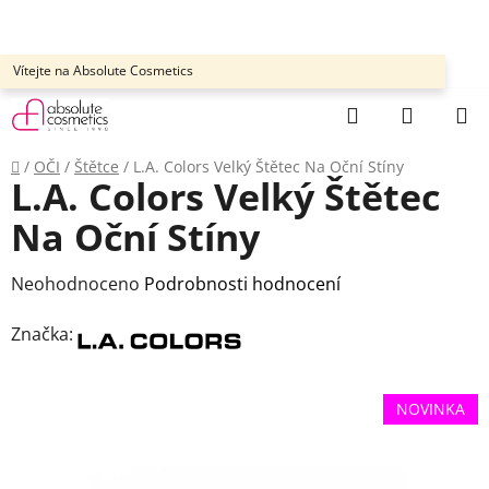
Přejít
na
obsah
Vítejte na Absolute Cosmetics
Hledat
NÁKUP
KOŠÍK
Domů
/
OČI
/
Štětce
/
L.A. Colors Velký Štětec Na Oční Stíny
L.A. Colors Velký Štětec
Na Oční Stíny
Průměrné
Neohodnoceno
Podrobnosti hodnocení
hodnocení
Značka:
produktu
je
0,0
NOVINKA
z
5
hvězdiček.