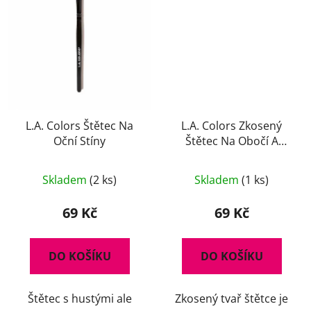
L.A. Colors Štětec Na
L.A. Colors Zkosený
Oční Stíny
Štětec Na Obočí A
Linky
Skladem
(2 ks)
Skladem
(1 ks)
69 Kč
69 Kč
DO KOŠÍKU
DO KOŠÍKU
Štětec s hustými ale
Zkosený tvař štětce je