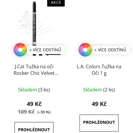
AKCE
+ VÍCE ODSTÍNŮ
+ VÍCE ODSTÍNŮ
J.Cat Tužka na oči
L.A. Colors Tužka na
Rocker Chic Velvet
Oči 1 g
Touch 1 g
Průměrné
Průměrné
Skladem
(3 ks)
Skladem
(2 ks)
hodnocení
hodnocení
produktu
produktu
49 Kč
49 Kč
je
je
109 Kč
(–55 %)
5,0
5,0
z
z
5
5