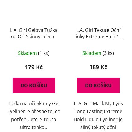
L.A. Girl Gelová Tužka
L.A. Girl Tekuté Oční
na Oči Skinny - černá
Linky Extreme Bold 1,1
0,1 g
ml
Průměrné
Průměrné
Skladem
(1 ks)
Skladem
(3 ks)
hodnocení
hodnocení
produktu
produktu
179 Kč
189 Kč
je
je
4,5
5,0
DO KOŠÍKU
DO KOŠÍKU
z
z
5
5
Tužka na oči Skinny Gel
L. A. Girl Mark My Eyes
hvězdiček.
hvězdiček.
Eyeliner je přesně to, co
Long Lasting Extreme
potřebujete. S touto
Bold Liquid Eyeliner je
ultra tenkou
silný tekutý oční