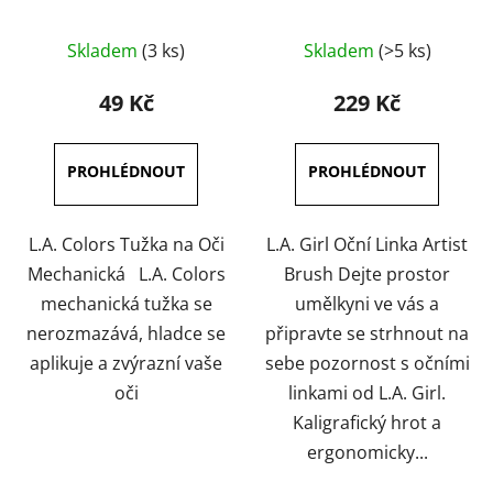
Průměrné
Průměrné
Skladem
(3 ks)
Skladem
(>5 ks)
hodnocení
hodnocení
produktu
produktu
49 Kč
229 Kč
je
je
5,0
5,0
z
z
5
5
hvězdiček.
hvězdiček.
L.A. Colors Tužka na Oči
L.A. Girl Oční Linka Artist
Mechanická L.A. Colors
Brush Dejte prostor
mechanická tužka se
umělkyni ve vás a
nerozmazává, hladce se
připravte se strhnout na
aplikuje a zvýrazní vaše
sebe pozornost s očními
oči
linkami od L.A. Girl.
Kaligrafický hrot a
ergonomicky...