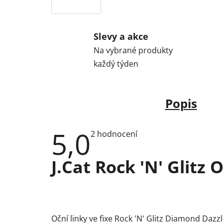
Slevy a akce
Na vybrané produkty
každý týden
Popis
5,0
Průměrné
2 hodnocení
hodnocení
produktu
je
J.Cat Rock 'N' Glitz O
5,0
z
5
hvězdiček.
Oční linky ve fixe Rock 'N' Glitz Diamond Da