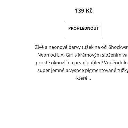
produktu
139 Kč
je
4,7
z
5
hvězdiček.
Živé a neonové barvy tužek na oči Shockwa
Neon od L.A. Girl s krémovým složením vá
prostě okouzlí na první pohled! Voděodoln
super jemné a vysoce pigmentované tužky
které...