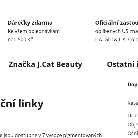
Dárečky zdarma
Oficiální zasto
Ke všem objednávkám
oblíbených US zn
nad 500 Kč
L.A. Girl & L.A. Col
Značka
J.Cat Beauty
Ostatní
Dop
ční linky
Kate
Dru
Obj
Oční
zzle jsou dostupné v 7 vysoce pigmentovaných