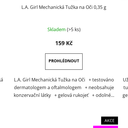
L.A. Girl Mechanická Tužka na Oči 0,35 g
Průměrné
Skladem
(>5 ks)
hodnocení
produktu
159 Kč
je
5,0
z
5
hvězdiček.
ká
L.A. Girl Mechanická Tužka na Oči + testováno
Už
dermatologem a oftalmologem + neobsahuje
tu
.
konzervační látky + gelová rukojeť + odolné...
ge
AKCE