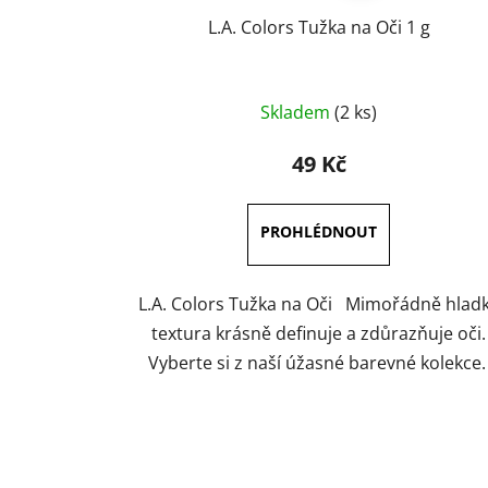
L.A. Colors Tužka na Oči 1 g
Průměrné
Skladem
(2 ks)
hodnocení
produktu
49 Kč
je
5,0
z
5
hvězdiček.
L.A. Colors Tužka na Oči Mimořádně hlad
textura krásně definuje a zdůrazňuje oči.
Vyberte si z naší úžasné barevné kolekce