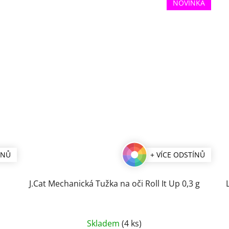
NOVINKA
ÍNŮ
+ VÍCE ODSTÍNŮ
J.Cat Mechanická Tužka na oči Roll It Up 0,3 g
Průměrné
Skladem
(4 ks)
hodnocení