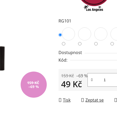
z
5
hvězdiček.
RG101
Dostupnost
Kód:
159 Kč
–69 %
49 Kč
159 KČ
–69 %
Měrná cena:
Tisk
Zeptat se