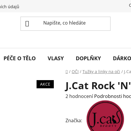
ích údajů
PÉČE O TĚLO
VLASY
DOPLŇKY
DÁRKO
Domů
/
OČI
/
Tužky a linky na oči
/
J.C
J.Cat Rock 'N'
AKCE
Průměrné
2 hodnocení
Podrobnosti ho
hodnocení
produktu
je
Značka:
5,0