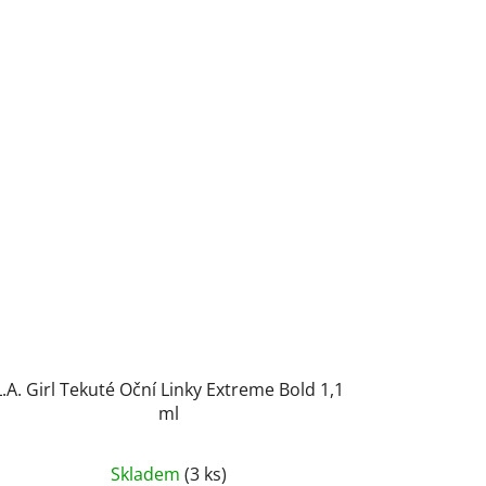
L.A. Girl Tekuté Oční Linky Extreme Bold 1,1
ml
Průměrné
Skladem
(3 ks)
hodnocení