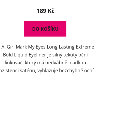
produktu
189 Kč
je
5,0
DO KOŠÍKU
z
5
. A. Girl Mark My Eyes Long Lasting Extreme
hvězdiček.
Bold Liquid Eyeliner je silný tekutý oční
linkovač, který má hedvábně hladkou
nzistenci saténu, vyhlazuje bezchybně oční...