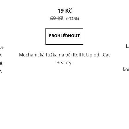
produktu
19 Kč
je
69 Kč
(–72 %)
5,0
z
5
L
hvězdiček.
ve
Mechanická tužka na oči Roll It Up od J.Cat
s
Beauty.
é,
ko
,