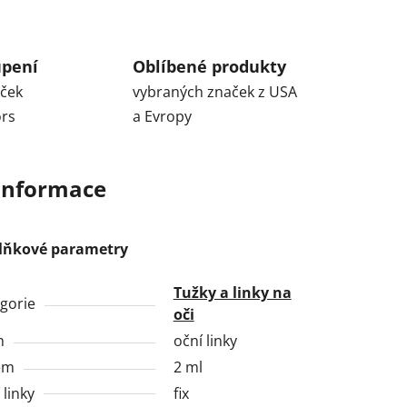
upení
Oblíbené produkty
aček
vybraných značek z USA
ors
a Evropy
 informace
lňkové parametry
Tužky a linky na
gorie
oči
h
oční linky
em
2 ml
 linky
fix