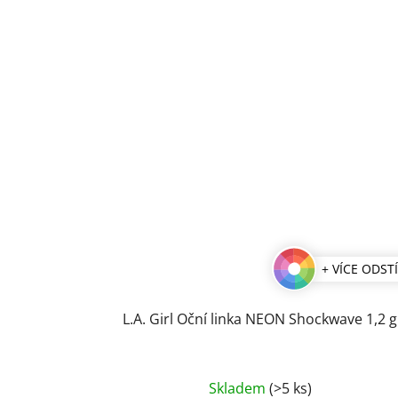
+ VÍCE ODST
L.A. Girl Oční linka NEON Shockwave 1,2 g
Průměrné
Skladem
(>5 ks)
hodnocení