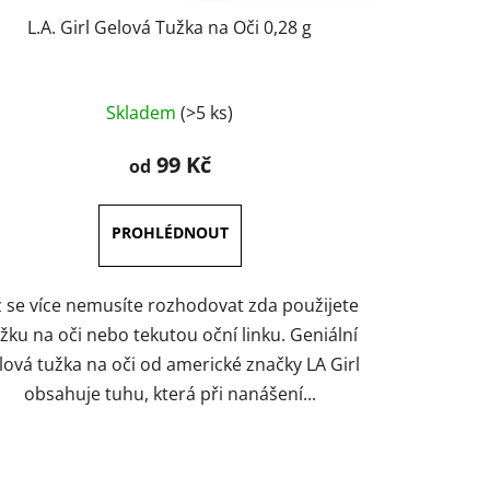
L.A. Girl Gelová Tužka na Oči 0,28 g
Průměrné
Skladem
(>5 ks)
hodnocení
produktu
99 Kč
od
je
4,0
z
5
hvězdiček.
 se více nemusíte rozhodovat zda použijete
žku na oči nebo tekutou oční linku. Geniální
lová tužka na oči od americké značky LA Girl
obsahuje tuhu, která při nanášení...