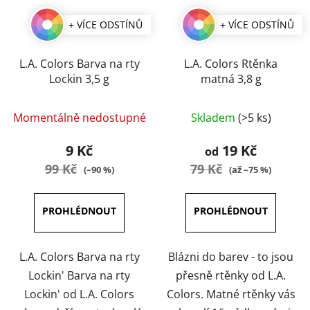
+ VÍCE ODSTÍNŮ
+ VÍCE ODSTÍNŮ
L.A. Colors Barva na rty
L.A. Colors Rtěnka
Lockin 3,5 g
matná 3,8 g
Průměrné
Průměrné
Momentálně nedostupné
Skladem
(>5 ks)
hodnocení
hodnocení
produktu
produktu
9 Kč
19 Kč
od
je
je
99 Kč
79 Kč
(–90 %)
(až –75 %)
4,0
5,0
z
z
5
5
hvězdiček.
hvězdiček.
L.A. Colors Barva na rty
Blázni do barev - to jsou
Lockin' Barva na rty
přesně rtěnky od L.A.
Lockin' od L.A. Colors
Colors. Matné rtěnky vás