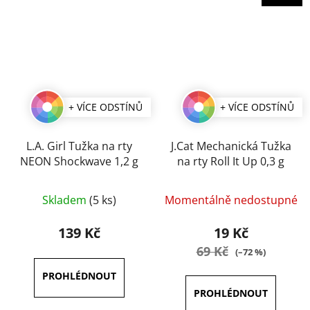
+ VÍCE ODSTÍNŮ
+ VÍCE ODSTÍNŮ
L.A. Girl Tužka na rty
J.Cat Mechanická Tužka
NEON Shockwave 1,2 g
na rty Roll It Up 0,3 g
Průměrné
Průměrné
Skladem
(5 ks)
Momentálně nedostupné
hodnocení
hodnocení
produktu
produktu
139 Kč
19 Kč
je
je
69 Kč
(–72 %)
5,0
4,0
z
z
5
5