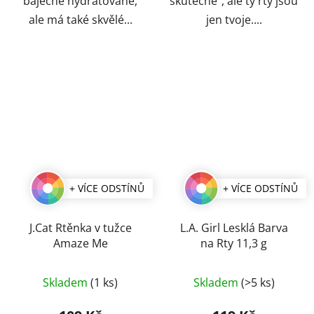
báječně hydratované,
skutečné“, ale ty rty jsou
ale má také skvělé...
jen tvoje....
+ VÍCE ODSTÍNŮ
+ VÍCE ODSTÍNŮ
J.Cat Rtěnka v tužce
L.A. Girl Lesklá Barva
Amaze Me
na Rty 11,3 g
Průměrné
Průměrné
Skladem
(1 ks)
Skladem
(>5 ks)
hodnocení
hodnocení
produktu
produktu