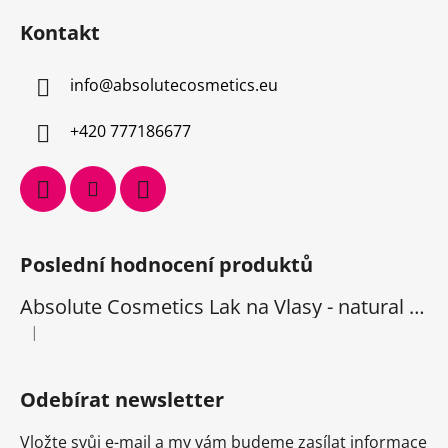
Kontakt
info
@
absolutecosmetics.eu
+420 777186677
Poslední hodnocení produktů
Absolute Cosmetics Lak na Vlasy - natural 1000 ml
|
Hodnocení produktu je 5 z 5 hvězdiček.
Odebírat newsletter
Vložte svůj e-mail a my vám budeme zasílat informace