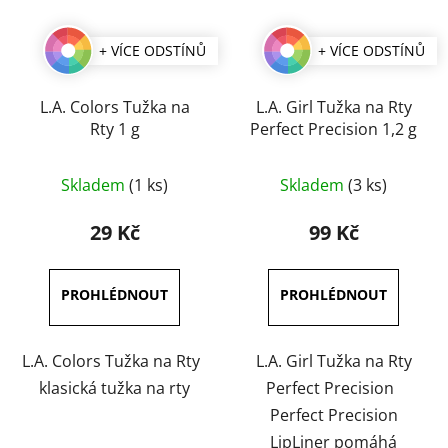
+ VÍCE ODSTÍNŮ
+ VÍCE ODSTÍNŮ
L.A. Colors Tužka na
L.A. Girl Tužka na Rty
Rty 1 g
Perfect Precision 1,2 g
Průměrné
Průměrné
Skladem
(1 ks)
Skladem
(3 ks)
hodnocení
hodnocení
produktu
produktu
29 Kč
99 Kč
je
je
4,0
5,0
z
z
5
5
hvězdiček.
hvězdiček.
L.A. Colors Tužka na Rty
L.A. Girl Tužka na Rty
klasická tužka na rty
Perfect Precision
Perfect Precision
LipLiner pomáhá