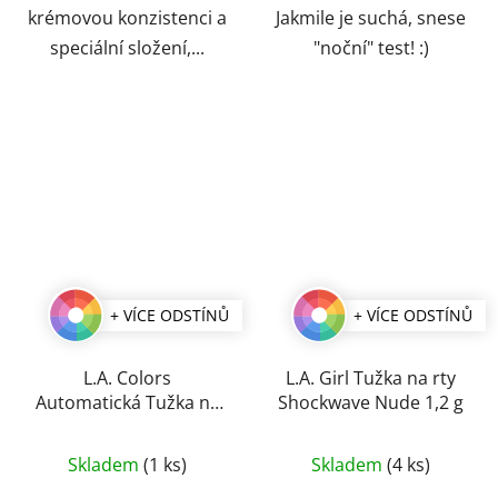
krémovou konzistenci a
Jakmile je suchá, snese
speciální složení,...
"noční" test! :)
+ VÍCE ODSTÍNŮ
+ VÍCE ODSTÍNŮ
L.A. Colors
L.A. Girl Tužka na rty
Automatická Tužka na
Shockwave Nude 1,2 g
Rty 0,3 g
Průměrné
Průměrné
Skladem
(1 ks)
Skladem
(4 ks)
hodnocení
hodnocení