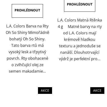
z
z
5
5
hvězdiček.
hvězdiček.
L.A. Colors Matná Rtěnka
L.A. Colors Barva na Rty
4 g Matné barvy na rty
Oh So Shiny Mimořádně
od L.A. Colors mají
bohatý Oh So Shiny.
krémově hladkou
Tato barva rtů má
texturu a jednoduše se
vysoký lesk a třpytivý
nanáší. Dlouhotrvající
povrch. Rty obohacené
výdrž je perfektní pro...
o zvlhčující olej ze
semen makadamie...
AKCE
AKCE