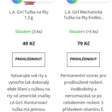
L.A. Girl Tužka na Rty
L.A. Girl Mechanická
1,3 g
Tužka na Rty Endless
4,5 g
Průměrné
Průměrné
Skladem
(3 ks)
Skladem
(>5 ks)
hodnocení
hodnocení
produktu
produktu
49 Kč
79 Kč
je
je
5,0
5,0
z
z
5
5
hvězdiček.
hvězdiček.
Vytvarujte své rty a
Permanentní vzorec pro
vytvořte tak dokonalý
prodloužené nošení.
efekt líčení s tužkou na
Voděodolný a
rty od americké značky
nerozmazává se po
LA Girl. Konturovací
celodenním nošení. S
tužka má jemnou
přídavkem vitamínu E.