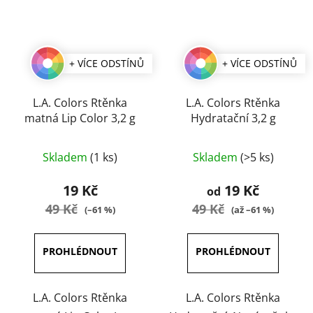
+ VÍCE ODSTÍNŮ
+ VÍCE ODSTÍNŮ
L.A. Colors Rtěnka
L.A. Colors Rtěnka
matná Lip Color 3,2 g
Hydratační 3,2 g
Průměrné
Průměrné
Skladem
(1 ks)
Skladem
(>5 ks)
hodnocení
hodnocení
produktu
produktu
19 Kč
19 Kč
od
je
je
49 Kč
49 Kč
(–61 %)
(až –61 %)
3,0
3,8
z
z
5
5
hvězdiček.
hvězdiček.
L.A. Colors Rtěnka
L.A. Colors Rtěnka