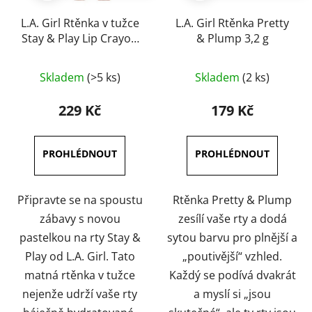
L.A. Girl Rtěnka v tužce
L.A. Girl Rtěnka Pretty
Stay & Play Lip Crayon
& Plump 3,2 g
1,4 g
Průměrné
Průměrné
Skladem
(>5 ks)
Skladem
(2 ks)
hodnocení
hodnocení
produktu
produktu
229 Kč
179 Kč
je
je
5,0
5,0
z
z
5
5
hvězdiček.
hvězdiček.
Připravte se na spoustu
Rtěnka Pretty & Plump
zábavy s novou
zesílí vaše rty a dodá
pastelkou na rty Stay &
sytou barvu pro plnější a
Play od L.A. Girl. Tato
„poutivější“ vzhled.
matná rtěnka v tužce
Každý se podívá dvakrát
nejenže udrží vaše rty
a myslí si „jsou