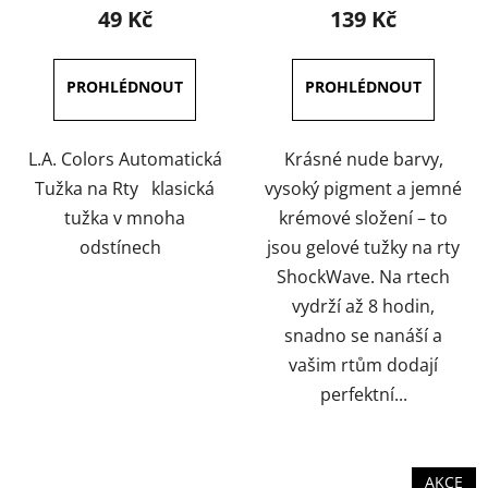
produktu
produktu
49 Kč
139 Kč
je
je
5,0
5,0
z
z
5
5
hvězdiček.
hvězdiček.
L.A. Colors Automatická
Krásné nude barvy,
Tužka na Rty klasická
vysoký pigment a jemné
tužka v mnoha
krémové složení – to
odstínech
jsou gelové tužky na rty
ShockWave. Na rtech
vydrží až 8 hodin,
snadno se nanáší a
vašim rtům dodají
perfektní...
AKCE