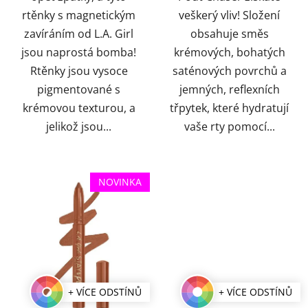
rtěnky s magnetickým
veškerý vliv! Složení
zavíráním od L.A. Girl
obsahuje směs
jsou naprostá bomba!
krémových, bohatých
Rtěnky jsou vysoce
saténových povrchů a
pigmentované s
jemných, reflexních
krémovou texturou, a
třpytek, které hydratují
jelikož jsou...
vaše rty pomocí...
NOVINKA
+ VÍCE ODSTÍNŮ
+ VÍCE ODSTÍNŮ