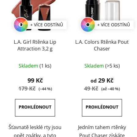
+ VÍCE ODSTÍNŮ
+ VÍCE ODSTÍNŮ
L.A. Girl Rtěnka Lip
L.A. Colors Rtěnka Pout
Attraction 3,2 g
Chaser
Průměrné
Průměrné
Skladem
(1 ks)
Skladem
(>5 ks)
hodnocení
hodnocení
produktu
produktu
99 Kč
29 Kč
od
je
je
179 Kč
49 Kč
(–44 %)
(až –40 %)
5,0
3,8
z
z
5
5
hvězdiček.
hvězdiček.
Šťavnatě lesklé rty jsou
Jedním tahem rtěnky
opět zpátky, a tyto
Pout Chaser získáte