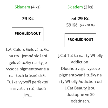
Průměrné
Průměrné
Skladem
(4 ks)
Skladem
(2 ks)
hodnocení
hodnocení
produktu
produktu
79 Kč
29 Kč
od
je
je
59 Kč
(až –50 %)
5,0
5,0
z
z
5
5
hvězdiček.
hvězdiček.
L.A. Colors Gelová tužka
J.Cat Tužka na rty Wholly
na rty Jemné složení
Addiction
gelové tužky na rty je
Dlouhotrvající vysoce
vysoce pigmentované a
pigmentované tužky na
na rtech krásně drží.
rty Wholly Addiction od
Tužka vytvoří perfektní
J.Cat Beauty jsou
linii vašich rtů, dodá
dostupné ve 30
jim...
odstínech.