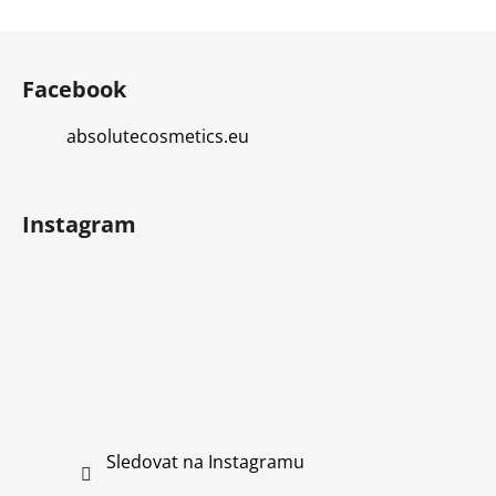
Z
á
Facebook
p
a
absolutecosmetics.eu
t
í
Instagram
Sledovat na Instagramu