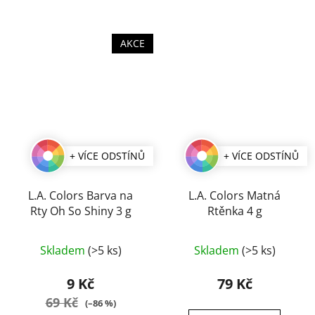
AKCE
+ VÍCE ODSTÍNŮ
+ VÍCE ODSTÍNŮ
L.A. Colors Barva na
L.A. Colors Matná
Rty Oh So Shiny 3 g
Rtěnka 4 g
Průměrné
Průměrné
Skladem
(>5 ks)
Skladem
(>5 ks)
hodnocení
hodnocení
produktu
produktu
9 Kč
79 Kč
je
je
69 Kč
(–86 %)
5,0
5,0