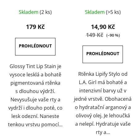
Průměrné
Průměrné
Skladem
(2 ks)
Skladem
(>5 ks)
hodnocení
hodnocení
produktu
produktu
179 Kč
14,90 Kč
je
je
149 Kč
(–90 %)
4,5
4,7
z
z
5
5
hvězdiček.
hvězdiček.
Glossy Tint Lip Stain je
Rtěnka Lipify Stylo od
vysoce lesklá a bohatě
L.A. Girl má bohaté a
pigmentovaná rtěnka
intenzivní barvy už v
s dlouhou výdrží.
jedné vrstvě. Obohacená
Nevysušuje vaše rty a
o hydratační arganový a
vydrží i dlouho poté, co
olivový olej. Je lehoučká
lesk odezní. Naneste
a nelepí. Hydratuje vaše
tenkou vrstvu pomocí...
rty a...