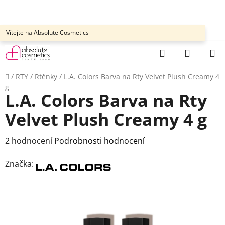
Přejít
na
obsah
Vítejte na Absolute Cosmetics
Hledat
NÁKUP
KOŠÍK
Domů
/
RTY
/
Rtěnky
/
L.A. Colors Barva na Rty Velvet Plush Creamy 4
g
L.A. Colors Barva na Rty
Velvet Plush Creamy 4 g
Průměrné
2 hodnocení
Podrobnosti hodnocení
hodnocení
Značka:
produktu
je
3,5
z
5