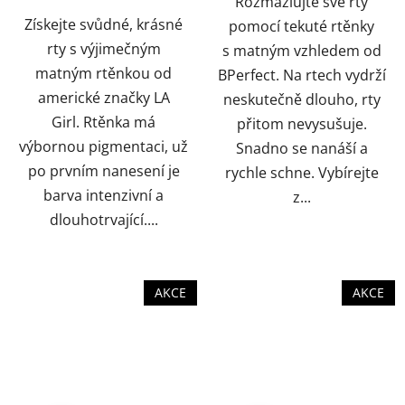
Rozmazlujte své rty
Získejte svůdné, krásné
pomocí tekuté rtěnky
rty s výjimečným
s matným vzhledem od
matným rtěnkou od
BPerfect. Na rtech vydrží
americké značky LA
neskutečně dlouho, rty
Girl. Rtěnka má
přitom nevysušuje.
výbornou pigmentaci, už
Snadno se nanáší a
po prvním nanesení je
rychle schne. Vybírejte
barva intenzivní a
z...
dlouhotrvající....
AKCE
AKCE