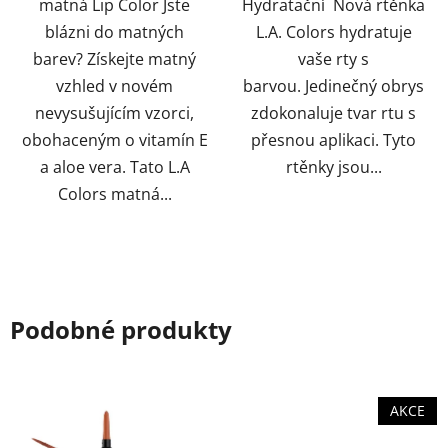
matná Lip Color Jste
Hydratační Nová rtěnka
blázni do matných
L.A. Colors hydratuje
barev? Získejte matný
vaše rty s
vzhled v novém
barvou. Jedinečný obrys
nevysušujícím vzorci,
zdokonaluje tvar rtu s
obohaceným o vitamín E
přesnou aplikaci. Tyto
a aloe vera. Tato L.A
rtěnky jsou...
Colors matná...
Podobné produkty
AKCE