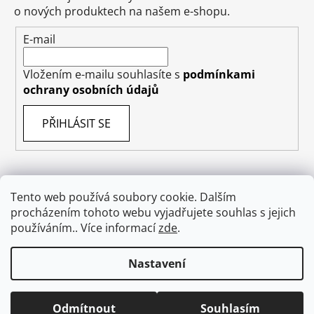
o nových produktech na našem e-shopu.
E-mail
Vložením e-mailu souhlasíte s
podmínkami
ochrany osobních údajů
PŘIHLÁSIT SE
Tento web používá soubory cookie. Dalším
Obchodní podmínky
Doprava
Napište nám
procházením tohoto webu vyjadřujete souhlas s jejich
Ochrana osobních údajů GDPR
O nás
používáním.. Více informací
zde
.
Odstoupení od smlouvy
Nastavení
Vytvořil Shoptet
Odmítnout
Souhlasím
Copyright 2026
absolutecosmetics.eu
. Všechna