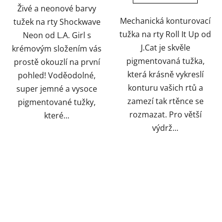
hvězdiček.
hvězdiček.
Živé a neonové barvy
Mechanická konturovací
tužek na rty Shockwave
tužka na rty Roll It Up od
Neon od L.A. Girl s
J.Cat je skvěle
krémovým složením vás
pigmentovaná tužka,
prostě okouzlí na první
která krásně vykreslí
pohled! Voděodolné,
konturu vašich rtů a
super jemné a vysoce
zamezí tak rtěnce se
pigmentované tužky,
rozmazat. Pro větší
které...
výdrž...