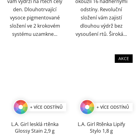
vám vydrží na rtech celý
okouzlí 16 nádhernými
den. Dlouhotrvající
odstíny. Revoluční
vysoce pigmentované
složení vám zajistí
složení ve 2 krokovém
dlouhou výdrž bez
systému uzamkne...
vysoušení rtů. Široká...
AKCE
+ VÍCE ODSTÍNŮ
+ VÍCE ODSTÍNŮ
L.A. Girl lesklá rtěnka
L.A. Girl Rtěnka Lipify
Glossy Stain 2,9 g
Stylo 1,8 g