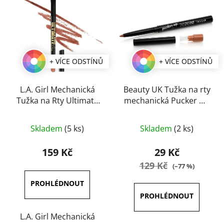
+ VÍCE ODSTÍNŮ
+ VÍCE ODSTÍNŮ
L.A. Girl Mechanická
Beauty UK Tužka na rty
Tužka na Rty Ultimate
mechanická Pucker Up
Intense 0,35 g
0,2 g
Průměrné
Průměrné
Skladem
(5 ks)
Skladem
(2 ks)
hodnocení
hodnocení
produktu
produktu
159 Kč
29 Kč
je
je
129 Kč
(–77 %)
5,0
4,5
z
z
5
5
hvězdiček.
hvězdiček.
L.A. Girl Mechanická