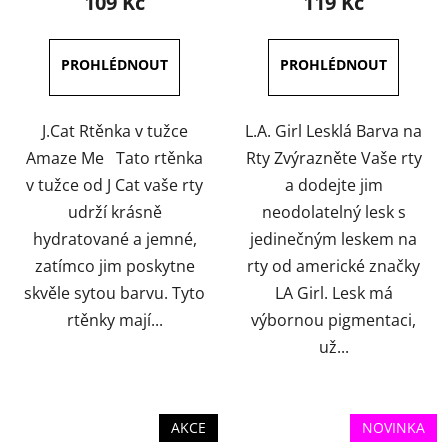
109 Kč
119 Kč
je
je
5,0
4,0
z
z
5
5
hvězdiček.
hvězdiček.
J.Cat Rtěnka v tužce
L.A. Girl Lesklá Barva na
Amaze Me Tato rtěnka
Rty Zvýrazněte Vaše rty
v tužce od J Cat vaše rty
a dodejte jim
udrží krásně
neodolatelný lesk s
hydratované a jemné,
jedinečným leskem na
zatímco jim poskytne
rty od americké značky
skvěle sytou barvu. Tyto
LA Girl. Lesk má
rtěnky mají...
výbornou pigmentaci,
už...
AKCE
NOVINKA