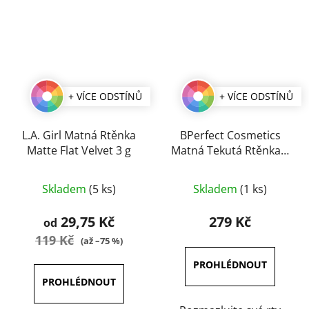
+ VÍCE ODSTÍNŮ
+ VÍCE ODSTÍNŮ
L.A. Girl Matná Rtěnka
BPerfect Cosmetics
Matte Flat Velvet 3 g
Matná Tekutá Rtěnka 3
ml
Průměrné
Průměrné
Skladem
(5 ks)
Skladem
(1 ks)
hodnocení
hodnocení
produktu
produktu
29,75 Kč
279 Kč
od
je
je
119 Kč
(až –75 %)
3,6
5,0
z
z
5
5
hvězdiček.
hvězdiček.