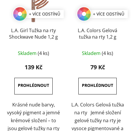
+ VÍCE ODSTÍNŮ
+ VÍCE ODSTÍNŮ
L.A. Girl Tužka na rty
L.A. Colors Gelová
Shockwave Nude 1,2 g
tužka na rty 1,2 g
Průměrné
Průměrné
Skladem
(4 ks)
Skladem
(4 ks)
hodnocení
hodnocení
produktu
produktu
139 Kč
79 Kč
je
je
5,0
5,0
z
z
5
5
hvězdiček.
hvězdiček.
Krásné nude barvy,
L.A. Colors Gelová tužka
vysoký pigment a jemné
na rty Jemné složení
krémové složení – to
gelové tužky na rty je
jsou gelové tužky na rty
vysoce pigmentované a