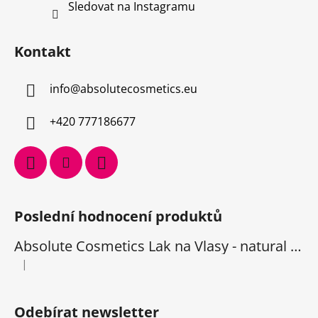
Sledovat na Instagramu
Kontakt
info
@
absolutecosmetics.eu
+420 777186677
Poslední hodnocení produktů
Absolute Cosmetics Lak na Vlasy - natural 1000 ml
|
Hodnocení produktu je 5 z 5 hvězdiček.
Odebírat newsletter