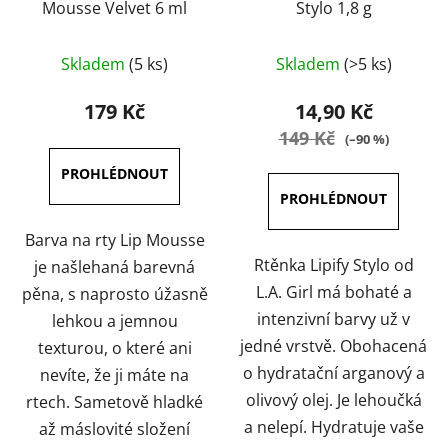
Mousse Velvet 6 ml
Stylo 1,8 g
Průměrné
Průměrné
Skladem
(5 ks)
Skladem
(>5 ks)
hodnocení
hodnocení
produktu
produktu
179 Kč
14,90 Kč
je
je
149 Kč
(–90 %)
5,0
4,7
z
z
5
5
hvězdiček.
hvězdiček.
Barva na rty Lip Mousse
Rtěnka Lipify Stylo od
je našlehaná barevná
L.A. Girl má bohaté a
pěna, s naprosto úžasně
intenzivní barvy už v
lehkou a jemnou
jedné vrstvě. Obohacená
texturou, o které ani
o hydratační arganový a
nevíte, že ji máte na
olivový olej. Je lehoučká
rtech. Sametově hladké
a nelepí. Hydratuje vaše
až máslovité složení