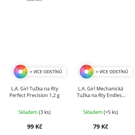
+ VÍCE ODSTÍNŮ
+ VÍCE ODSTÍNŮ
L.A. Girl Tužka na Rty
L.A. Girl Mechanická
Perfect Precision 1,2 g
Tužka na Rty Endless
4,5 g
Průměrné
Průměrné
Skladem
(3 ks)
Skladem
(>5 ks)
hodnocení
hodnocení
produktu
produktu
99 Kč
79 Kč
je
je