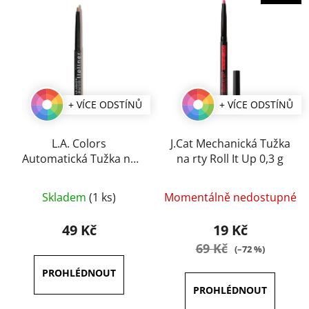
+ VÍCE ODSTÍNŮ
+ VÍCE ODSTÍNŮ
L.A. Colors
J.Cat Mechanická Tužka
Automatická Tužka na
na rty Roll It Up 0,3 g
Rty 0,3 g
Průměrné
Průměrné
Skladem
(1 ks)
Momentálně nedostupné
hodnocení
hodnocení
produktu
produktu
49 Kč
19 Kč
je
je
69 Kč
(–72 %)
5,0
4,0
z
z
5
5