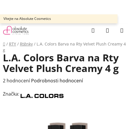
Přejít
na
obsah
Vítejte na Absolute Cosmetics
Hledat
NÁKUP
KOŠÍK
Domů
/
RTY
/
Rtěnky
/
L.A. Colors Barva na Rty Velvet Plush Creamy 4
g
L.A. Colors Barva na Rty
Velvet Plush Creamy 4 g
Průměrné
2 hodnocení
Podrobnosti hodnocení
hodnocení
Značka:
produktu
je
3,5
z
5