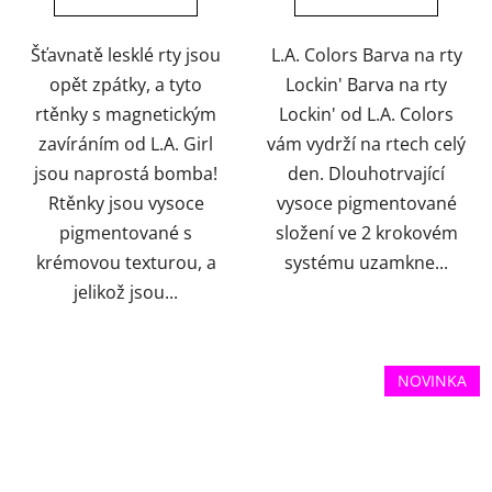
hvězdiček.
hvězdiček.
Šťavnatě lesklé rty jsou
L.A. Colors Barva na rty
opět zpátky, a tyto
Lockin' Barva na rty
rtěnky s magnetickým
Lockin' od L.A. Colors
zavíráním od L.A. Girl
vám vydrží na rtech celý
jsou naprostá bomba!
den. Dlouhotrvající
Rtěnky jsou vysoce
vysoce pigmentované
pigmentované s
složení ve 2 krokovém
krémovou texturou, a
systému uzamkne...
jelikož jsou...
NOVINKA