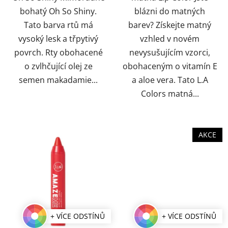
bohatý Oh So Shiny.
blázni do matných
Tato barva rtů má
barev? Získejte matný
vysoký lesk a třpytivý
vzhled v novém
povrch. Rty obohacené
nevysušujícím vzorci,
o zvlhčující olej ze
obohaceným o vitamín E
semen makadamie...
a aloe vera. Tato L.A
Colors matná...
AKCE
+ VÍCE ODSTÍNŮ
+ VÍCE ODSTÍNŮ