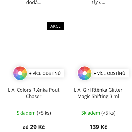
rty a...
dodá...
AKCE
+ VÍCE ODSTÍNŮ
+ VÍCE ODSTÍNŮ
L.A. Colors Rtěnka Pout
L.A. Girl Rtěnka Glitter
Chaser
Magic Shifting 3 ml
Průměrné
Průměrné
Skladem
(>5 ks)
Skladem
(>5 ks)
hodnocení
hodnocení
produktu
produktu
29 Kč
139 Kč
od
je
je