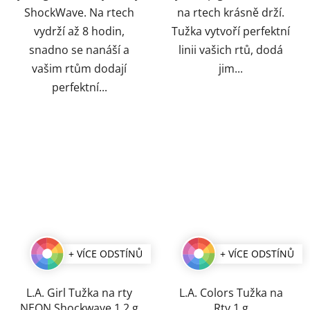
ShockWave. Na rtech
na rtech krásně drží.
vydrží až 8 hodin,
Tužka vytvoří perfektní
snadno se nanáší a
linii vašich rtů, dodá
vašim rtům dodají
jim...
perfektní...
+ VÍCE ODSTÍNŮ
+ VÍCE ODSTÍNŮ
L.A. Girl Tužka na rty
L.A. Colors Tužka na
NEON Shockwave 1,2 g
Rty 1 g