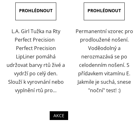
5,0
5,0
z
z
5
5
hvězdiček.
hvězdiček.
L.A. Girl Tužka na Rty
Permanentní vzorec pro
Perfect Precision
prodloužené nošení.
Perfect Precision
Voděodolný a
LipLiner pomáhá
nerozmazává se po
udržovat barvy rtů živé a
celodenním nošení. S
vydrží po celý den.
přídavkem vitamínu E.
Slouží k vyrovnání nebo
Jakmile je suchá, snese
vyplnění rtů pro...
"noční" test! :)
AKCE