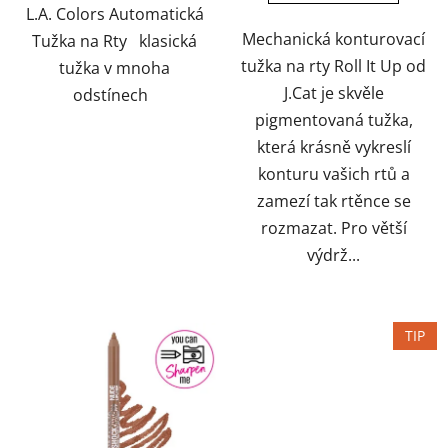
hvězdiček.
hvězdiček.
L.A. Colors Automatická
Mechanická konturovací
Tužka na Rty klasická
tužka na rty Roll It Up od
tužka v mnoha
J.Cat je skvěle
odstínech
pigmentovaná tužka,
která krásně vykreslí
konturu vašich rtů a
zamezí tak rtěnce se
rozmazat. Pro větší
výdrž...
TIP