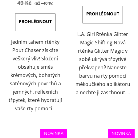
49 Kč
(až –40 %)
3,8
5,0
z
z
5
5
hvězdiček.
hvězdiček.
L.A. Girl Rtěnka Glitter
Jedním tahem rtěnky
Magic Shifting Nová
Pout Chaser získáte
rtěnka Glitter Magic v
veškerý vliv! Složení
sobě ukrývá třpytivé
obsahuje směs
překvapení! Naneste
krémových, bohatých
barvu na rty pomocí
saténových povrchů a
měkoučkého aplikátoru
jemných, reflexních
a nechte ji zaschnout....
třpytek, které hydratují
vaše rty pomocí...
NOVINKA
NOVINKA