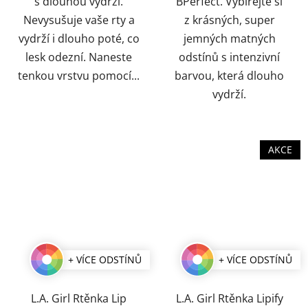
s dlouhou výdrží.
BPerfect. Vybírejte si
Nevysušuje vaše rty a
z krásných, super
vydrží i dlouho poté, co
jemných matných
lesk odezní. Naneste
odstínů s intenzivní
tenkou vrstvu pomocí...
barvou, která dlouho
vydrží.
AKCE
+ VÍCE ODSTÍNŮ
+ VÍCE ODSTÍNŮ
L.A. Girl Rtěnka Lip
L.A. Girl Rtěnka Lipify