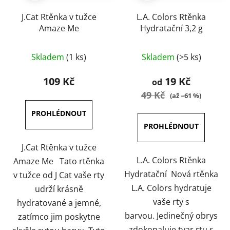
J.Cat Rtěnka v tužce
L.A. Colors Rtěnka
Amaze Me
Hydratační 3,2 g
Průměrné
Průměrné
Skladem
(1 ks)
Skladem
(>5 ks)
hodnocení
hodnocení
produktu
produktu
109 Kč
19 Kč
od
je
je
49 Kč
(až –61 %)
5,0
3,8
z
z
5
5
hvězdiček.
hvězdiček.
J.Cat Rtěnka v tužce
L.A. Colors Rtěnka
Amaze Me Tato rtěnka
Hydratační Nová rtěnka
v tužce od J Cat vaše rty
L.A. Colors hydratuje
udrží krásně
vaše rty s
hydratované a jemné,
barvou. Jedinečný obrys
zatímco jim poskytne
zdokonaluje tvar rtu s