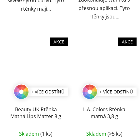
skvěle sytou barvu. Tyto
přesnou aplikaci. Tyto
rtěnky mají...
rtěnky jsou...
AKCE
AKCE
+ VÍCE ODSTÍNŮ
+ VÍCE ODSTÍNŮ
Beauty UK Rtěnka
L.A. Colors Rtěnka
Matná Lips Matter 8 g
matná 3,8 g
Průměrné
Průměrné
Skladem
(1 ks)
Skladem
(>5 ks)
hodnocení
hodnocení