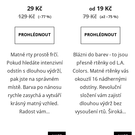
produktu
produktu
29 Kč
19 Kč
od
je
je
129 Kč
79 Kč
(–77 %)
(až –75 %)
5,0
5,0
z
z
5
5
hvězdiček.
hvězdiček.
Matné rty prostě frčí.
Blázni do barev - to jsou
Pokud hledáte intenzivní
přesně rtěnky od L.A.
odstín s dlouhou výdrží,
Colors. Matné rtěnky vás
pak jste na správném
okouzlí 16 nádhernými
místě. Barva po nánosu
odstíny. Revoluční
rychle zasychá a vytváří
složení vám zajistí
krásný matný vzhled.
dlouhou výdrž bez
Radost vám...
vysoušení rtů. Široká...