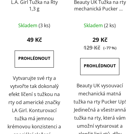
L.A. Girl Tužka na Rty
Beauty UK Tužka na rty
1,3 g
mechanická Pucker Up
0,2 g
Průměrné
Průměrné
Skladem
(3 ks)
Skladem
(2 ks)
hodnocení
hodnocení
produktu
produktu
49 Kč
29 Kč
je
je
129 Kč
(–77 %)
5,0
4,5
z
z
5
5
hvězdiček.
hvězdiček.
Vytvarujte své rty a
Beauty UK vysouvací
vytvořte tak dokonalý
mechanická matná
efekt líčení s tužkou na
tužka na rty Pucker Up!
rty od americké značky
Jedinečná a všestranná
LA Girl. Konturovací
tužka na rty, která vám
tužka má jemnou
umožní vytvarovat a
krémovou konzistenci a