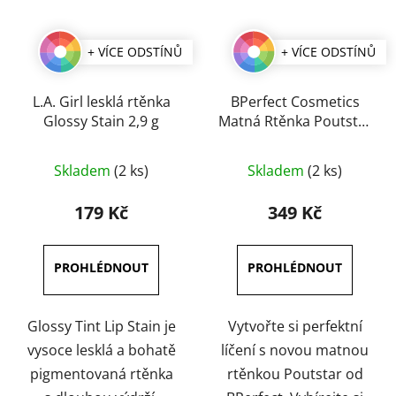
+ VÍCE ODSTÍNŮ
+ VÍCE ODSTÍNŮ
L.A. Girl lesklá rtěnka
BPerfect Cosmetics
Glossy Stain 2,9 g
Matná Rtěnka Poutstar
3,5 g
Průměrné
Průměrné
Skladem
(2 ks)
Skladem
(2 ks)
hodnocení
hodnocení
produktu
produktu
179 Kč
349 Kč
je
je
4,5
4,5
z
z
5
5
hvězdiček.
hvězdiček.
Glossy Tint Lip Stain je
Vytvořte si perfektní
vysoce lesklá a bohatě
líčení s novou matnou
pigmentovaná rtěnka
rtěnkou Poutstar od