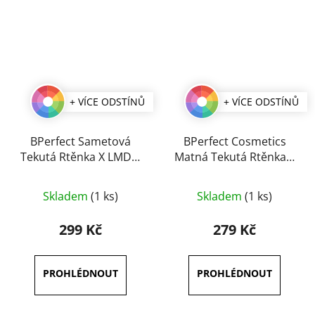
+ VÍCE ODSTÍNŮ
+ VÍCE ODSTÍNŮ
BPerfect Sametová
BPerfect Cosmetics
Tekutá Rtěnka X LMD 3
Matná Tekutá Rtěnka 3
ml
ml
Průměrné
Průměrné
Skladem
(1 ks)
Skladem
(1 ks)
hodnocení
hodnocení
produktu
produktu
299 Kč
279 Kč
je
je
5,0
5,0
z
z
5
5