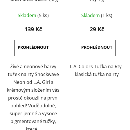
Průměrné
Průměrné
Skladem
(5 ks)
Skladem
(1 ks)
hodnocení
hodnocení
produktu
produktu
139 Kč
29 Kč
je
je
5,0
4,0
z
z
5
5
hvězdiček.
hvězdiček.
Živé a neonové barvy
L.A. Colors Tužka na Rty
tužek na rty Shockwave
klasická tužka na rty
Neon od L.A. Girl s
krémovým složením vás
prostě okouzlí na první
pohled! Voděodolné,
super jemné a vysoce
pigmentované tužky,
které...