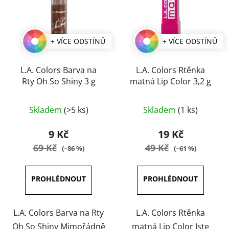
+ VÍCE ODSTÍNŮ
+ VÍCE ODSTÍNŮ
L.A. Colors Barva na
L.A. Colors Rtěnka
Rty Oh So Shiny 3 g
matná Lip Color 3,2 g
Průměrné
Průměrné
Skladem
(>5 ks)
Skladem
(1 ks)
hodnocení
hodnocení
produktu
produktu
9 Kč
19 Kč
je
je
69 Kč
49 Kč
(–86 %)
(–61 %)
5,0
3,0
z
z
5
5
hvězdiček.
hvězdiček.
L.A. Colors Barva na Rty
L.A. Colors Rtěnka
Oh So Shiny Mimořádně
matná Lip Color Jste