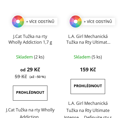
+ VÍCE ODSTÍNŮ
+ VÍCE ODSTÍNŮ
J.Cat Tužka na rty
L.A. Girl Mechanická
Wholly Addiction 1,7 g
Tužka na Rty Ultimate
Intense 0,35 g
Průměrné
Průměrné
Skladem
(2 ks)
Skladem
(5 ks)
hodnocení
hodnocení
produktu
produktu
29 Kč
159 Kč
od
je
je
59 Kč
(až –50 %)
5,0
5,0
z
z
5
5
hvězdiček.
hvězdiček.
L.A. Girl Mechanická
J.Cat Tužka na rty Wholly
Tužka na Rty Ultimate
Addiction
Intense Definujte rty s