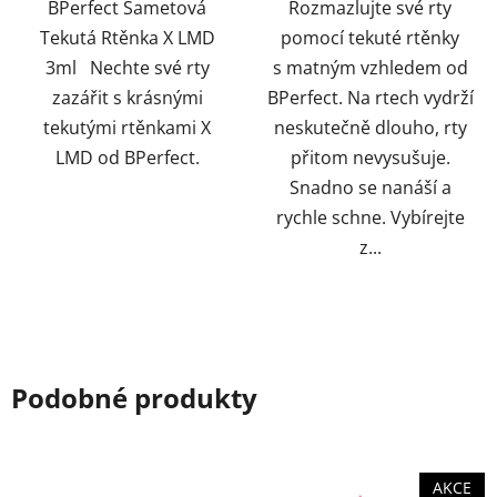
hvězdiček.
hvězdiček.
BPerfect Sametová
Rozmazlujte své rty
Tekutá Rtěnka X LMD
pomocí tekuté rtěnky
3ml Nechte své rty
s matným vzhledem od
zazářit s krásnými
BPerfect. Na rtech vydrží
tekutými rtěnkami X
neskutečně dlouho, rty
LMD od BPerfect.
přitom nevysušuje.
Snadno se nanáší a
rychle schne. Vybírejte
z...
Podobné produkty
AKCE