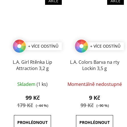
AKCE
AKCE
+ VÍCE ODSTÍNŮ
+ VÍCE ODSTÍNŮ
L.A. Girl Rtěnka Lip
L.A. Colors Barva na rty
Attraction 3,2 g
Lockin 3,5 g
Průměrné
Průměrné
Skladem
(1 ks)
Momentálně nedostupné
hodnocení
hodnocení
produktu
produktu
99 Kč
9 Kč
je
je
179 Kč
99 Kč
(–44 %)
(–90 %)
5,0
4,0
z
z
5
5