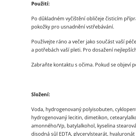
Použití:
Po důkladném vyčištění obličeje čisticím pří
pokožky pro usnadnění vstřebávání.
Používejte ráno a večer jako součást vaší pé
a potřebách vaší pleti. Pro dosažení nejlepší
Zabraňte kontaktu s očima. Pokud se objeví p
Složení:
Voda, hydrogenovaný polyisobuten, cyklopentas
hydrogenovaný lecitin, dimetikon, cetearylalk
amonného/Vp, batylalkohol, kyselina stearová, 
disodná sůl EDTA, glycerylstearát, hyaluroná