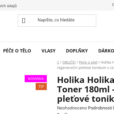
ích údajů
PÉČE O TĚLO
VLASY
DOPLŇKY
DÁRKO
Domů
/
OBLIČEJ
/
Peče o pleť
/
Holika 
regenerační pleťové tonikum s c
Holika Holik
NOVINKA
Toner 180ml 
TIP
pleťové toni
Průměrné
Neohodnoceno
Podrobnosti