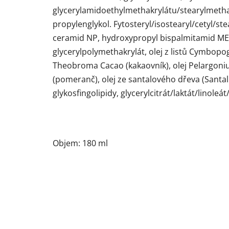
glycerylamidoethylmethakrylátu/stearylmethak
propylenglykol. Fytosteryl/isostearyl/cetyl/ste
ceramid NP, hydroxypropyl bispalmitamid MEA, 
glycerylpolymethakrylát, olej z listů Cymbopog
Theobroma Cacao (kakaovník), olej Pelargoniu
(pomeranč), olej ze santalového dřeva (Santal
glykosfingolipidy, glycerylcitrát/laktát/lino
Objem: 180 ml