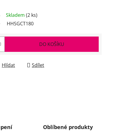
Skladem
(2 ks)
HHSGCT180
DO KOŠÍKU
Hlídat
Sdílet
upení
Oblíbené produkty