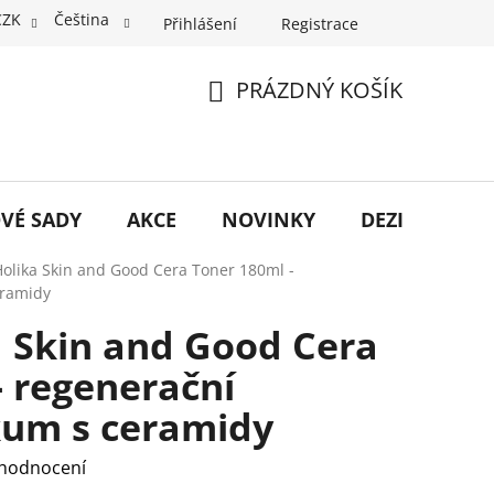
CZK
Čeština
Přihlášení
Registrace
PRÁZDNÝ KOŠÍK
NÁKUPNÍ
KOŠÍK
VÉ SADY
AKCE
NOVINKY
DEZINFEKCE
Holika Skin and Good Cera Toner 180ml -
eramidy
a Skin and Good Cera
- regenerační
kum s ceramidy
 hodnocení