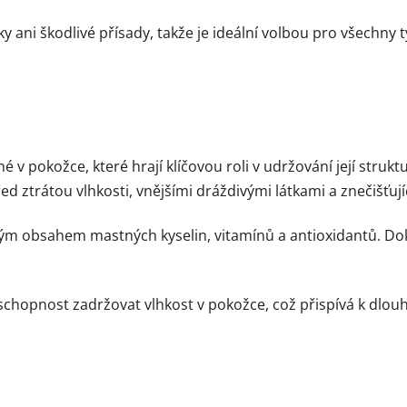
ani škodlivé přísady, takže je ideální volbou pro všechny ty
 v pokožce, které hrají klíčovou roli v udržování její struk
ed ztrátou vlhkosti, vnějšími dráždivými látkami a znečišťují
okým obsahem mastných kyselin, vitamínů a antioxidantů. Do
 schopnost zadržovat vlhkost v pokožce, což přispívá k dlo