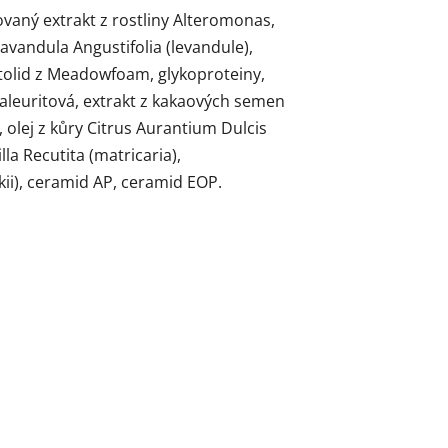
vaný extrakt z rostliny Alteromonas,
Lavandula Angustifolia (levandule),
stolid z Meadowfoam, glykoproteiny,
a aleuritová, extrakt z kakaových semen
olej z kůry Citrus Aurantium Dulcis
a Recutita (matricaria),
kii), ceramid AP, ceramid EOP.