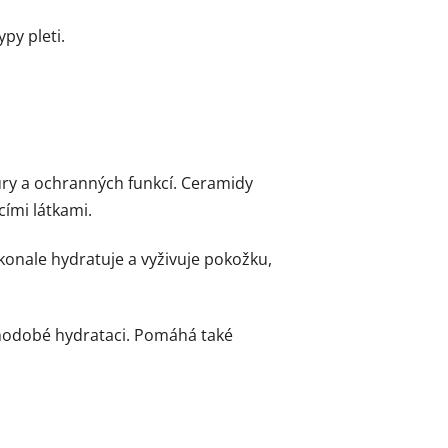
py pleti.
tury a ochranných funkcí. Ceramidy
cími látkami.
konale hydratuje a vyživuje pokožku,
uhodobé hydrataci. Pomáhá také