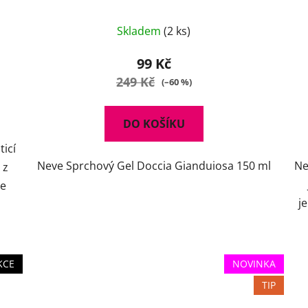
Skladem
(2 ks)
99 Kč
249 Kč
(–60 %)
DO KOŠÍKU
ticí
Neve Sprchový Gel Doccia Gianduiosa 150 ml
Ne
 z
J
ze
j
KCE
NOVINKA
TIP