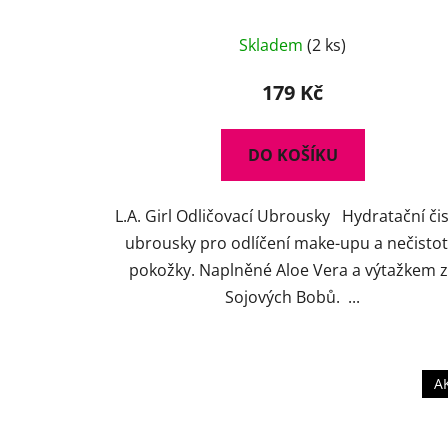
Skladem
(2 ks)
179 Kč
DO KOŠÍKU
L.A. Girl Odličovací Ubrousky Hydratační čis
ubrousky pro odlíčení make-upu a nečistot
pokožky. Naplněné Aloe Vera a výtažkem 
Sojových Bobů. ...
A