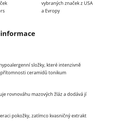
aček
vybraných značek z USA
ors
a Evropy
 informace
hypoalergenní složky, které intenzivně
íky přítomnosti ceramidů tonikum
vuje rovnováhu mazových žláz a dodává jí
eraci pokožky, zatímco kvasničný extrakt