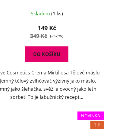
Skladem
(1 ks)
149 Kč
349 Kč
(–57 %)
DO KOŠÍKU
ve Cosmetics Crema Mirtillosa Tělové máslo
emný tělový zvlhčovač výživný jako máslo,
emný jako šlehačka, svěží a ovocný jako letní
sorbet! To je labužnický recept...
NOVINKA
TIP