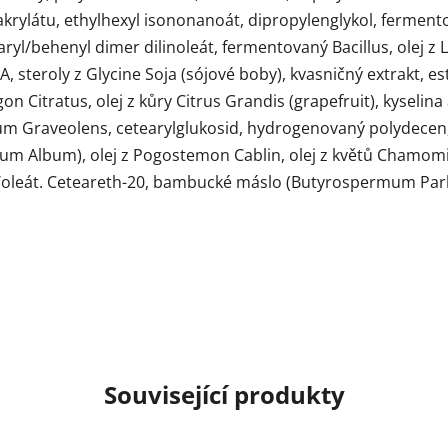
rylátu, ethylhexyl isononanoát, dipropylenglykol, fermento
aryl/behenyl dimer dilinoleát, fermentovaný Bacillus, olej z 
steroly z Glycine Soja (sójové boby), kvasničný extrakt, e
on Citratus, olej z kůry Citrus Grandis (grapefruit), kyselin
m Graveolens, cetearylglukosid, hydrogenovaný polydecen, 
um Album), olej z Pogostemon Cablin, olej z květů Chamomill
leát/oleát. Ceteareth-20, bambucké máslo (Butyrospermum Par
Související produkty