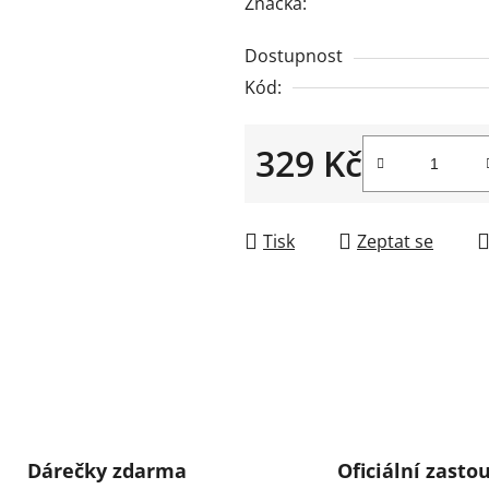
hodnocení
Značka:
produktu
Dostupnost
je
Kód:
0,0
z
5
329 Kč
hvězdiček.
Měrná cena:
Tisk
Zeptat se
Dárečky zdarma
Oficiální zasto