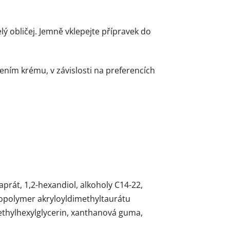
ý obličej. Jemně vklepejte přípravek do
ením krému, v závislosti na preferencích
prát, 1,2-hexandiol, alkoholy C14-22,
 kopolymer akryloyldimethyltaurátu
, ethylhexylglycerin, xanthanová guma,