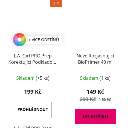
TIP
+ VÍCE ODSTÍNŮ
L.A. Girl PRO.Prep
Neve Rozjasňující
Korektující Podkladová
BioPrimer 40 ml
báze 30 ml
Průměrné
Skladem
(>5 ks)
Skladem
(1 ks)
hodnocení
produktu
199 Kč
149 Kč
je
299 Kč
(–50 %)
4,5
z
DO KOŠÍKU
5
hvězdiček.