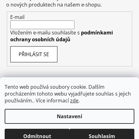
o nových produktech na našem e-shopu.
E-mail
Vložením e-mailu souhlasíte s
podmínkami
ochrany osobních údajů
PŘIHLÁSIT SE
Tento web používá soubory cookie. Dalším
Obchodní podmínky
Doprava
Napište nám
procházením tohoto webu vyjadřujete souhlas s jejich
Ochrana osobních údajů GDPR
O nás
používáním.. Více informací
zde
.
Odstoupení od smlouvy
Nastavení
Vytvořil Shoptet
Odmítnout
Souhlasím
Copyright 2026
absolutecosmetics.eu
. Všechna