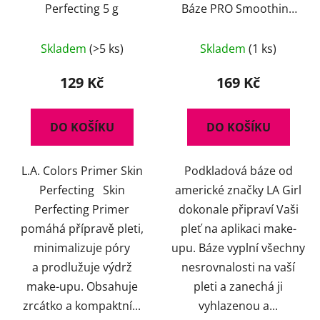
Perfecting 5 g
Báze PRO Smoothing
Face Primer 15 ml
Skladem
(>5 ks)
Skladem
(1 ks)
129 Kč
169 Kč
DO KOŠÍKU
DO KOŠÍKU
L.A. Colors Primer Skin
Podkladová báze od
Perfecting Skin
americké značky LA Girl
Perfecting Primer
dokonale připraví Vaši
pomáhá přípravě pleti,
pleť na aplikaci make-
minimalizuje póry
upu. Báze vyplní všechny
a prodlužuje výdrž
nesrovnalosti na vaší
make-upu. Obsahuje
pleti a zanechá ji
zrcátko a kompaktní...
vyhlazenou a...