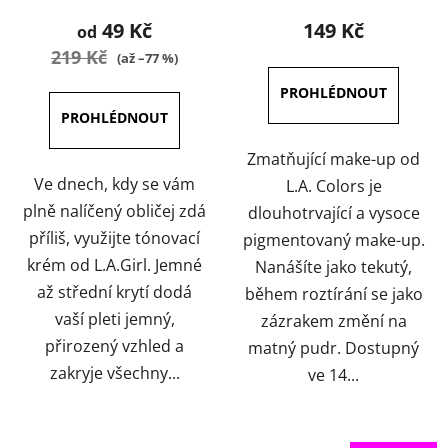
produktu
produktu
49 Kč
149 Kč
od
je
je
219 Kč
(až –77 %)
5,0
3,8
z
z
5
5
hvězdiček.
hvězdiček.
Zmatňující make-up od
Ve dnech, kdy se vám
L.A. Colors je
plně nalíčený obličej zdá
dlouhotrvající a vysoce
příliš, využijte tónovací
pigmentovaný make-up.
krém od L.A.Girl. Jemné
Nanášíte jako tekutý,
až střední krytí dodá
během roztírání se jako
vaší pleti jemný,
zázrakem změní na
přirozený vzhled a
matný pudr. Dostupný
zakryje všechny...
ve 14...