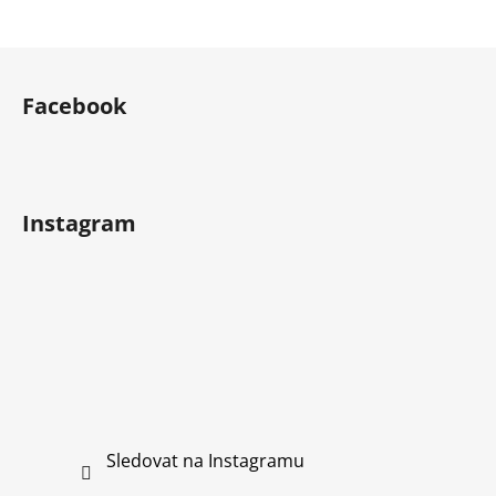
Z
á
Facebook
p
a
t
í
Instagram
Sledovat na Instagramu