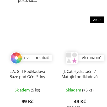
pokožku....
AKCE
+ VÍCE ODSTÍNŮ
+ VÍCE DRUHŮ
L.A. Girl Podkladová
J. Cat Hydratační /
Báze pod Oční Stíny
Matující podkladová
HD PRO Stick 14,1 g
báze 20 ml
Skladem
(5 ks)
Skladem
(>5 ks)
99 Kč
49 Kč