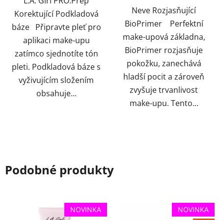
L.A. Girl PRO.Prep
Neve Rozjasňující
Korektující Podkladová
BioPrimer Perfektní
báze Připravte pleť pro
make-upová základna,
aplikaci make-upu
BioPrimer rozjasňuje
zatímco sjednotíte tón
pokožku, zanechává
pleti. Podkladová báze s
hladší pocit a zároveň
vyživujícím složením
zvyšuje trvanlivost
obsahuje...
make-upu. Tento...
Podobné produkty
NOVINKA
NOVINKA