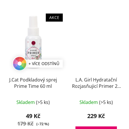
AKCE
+ VÍCE ODSTÍNŮ
J.Cat Podkladový sprej
L.A. Girl Hydratační
Prime Time 60 ml
Rozjasňujicí Primer 25
ml
Skladem
(>5 ks)
Skladem
(>5 ks)
49 Kč
229 Kč
179 Kč
(–72 %)