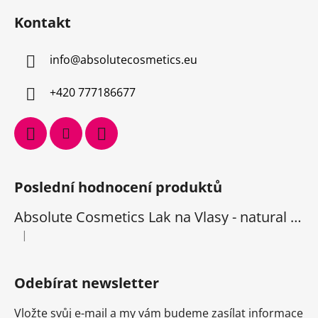
Kontakt
info
@
absolutecosmetics.eu
+420 777186677
Poslední hodnocení produktů
Absolute Cosmetics Lak na Vlasy - natural 1000 ml
|
Hodnocení produktu je 5 z 5 hvězdiček.
Odebírat newsletter
Vložte svůj e-mail a my vám budeme zasílat informace