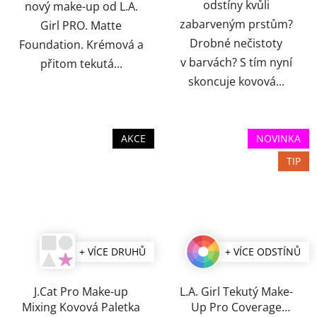
odstíny kvůli
nový make-up od L.A.
zabarveným prstům?
Girl PRO. Matte
Drobné nečistoty
Foundation. Krémová a
v barvách? S tím nyní
přitom tekutá...
skoncuje kovová...
AKCE
NOVINKA
TIP
+ VÍCE DRUHŮ
+ VÍCE ODSTÍNŮ
J.Cat Pro Make-up
L.A. Girl Tekutý Make-
Mixing Kovová Paletka
Up Pro Coverage