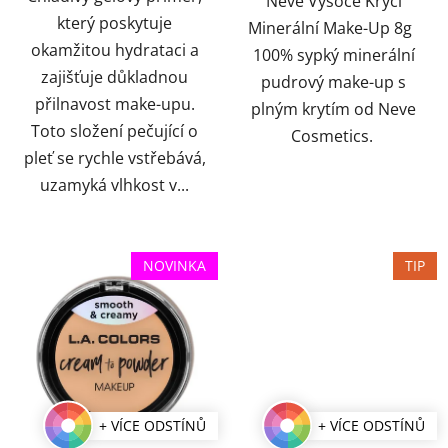
Neve Vysoce Krycí
který poskytuje
Minerální Make-Up 8g
okamžitou hydrataci a
100% sypký minerální
zajišťuje důkladnou
pudrový make-up s
přilnavost make-upu.
plným krytím od Neve
Toto složení pečující o
Cosmetics.
pleť se rychle vstřebává,
uzamyká vlhkost v...
NOVINKA
TIP
+ VÍCE ODSTÍNŮ
+ VÍCE ODSTÍNŮ