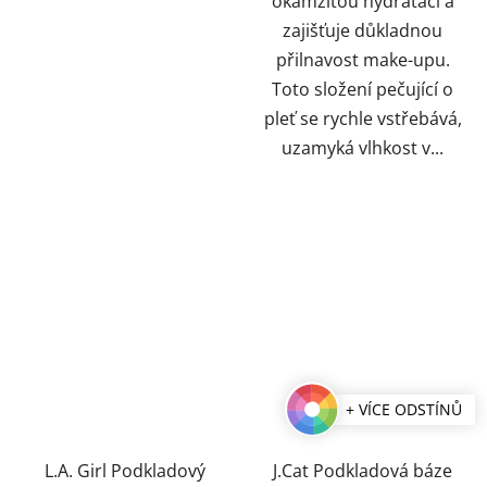
okamžitou hydrataci a
zajišťuje důkladnou
přilnavost make-upu.
Toto složení pečující o
pleť se rychle vstřebává,
uzamyká vlhkost v...
+ VÍCE ODSTÍNŮ
L.A. Girl Podkladový
J.Cat Podkladová báze