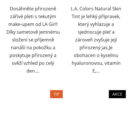
hvězdiček.
Dosáhněte přirozeně
L.A. Colors Natural Skin
zářivé pleti s tekutým
Tint je lehký přípravek,
make-upem od LA Girl!
který vyhlazuje a
Díky sametově jemnému
sjednocuje pleť a
složení se příjemně
zároveň zvyšuje její
nanáší na pokožku a
přirozený jas.Je
poskytuje přirozený a
obohacen o kyselinu
svěží vzhled po celý
hyaluronovou, vitamín
den....
E,...
TIP
AKCE