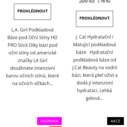
209 Kč
(–76 %)
L.A. Girl Podkladová
J. Cat Hydratační /
Báze pod Oční Stíny HD
Matující podkladová
PRO Stick Díky bázi pod
báze Hydratační
oční stíny od americké
podkladová báze od
značky LA Girl
J.Cat Beauty na vodní
dosáhnete intenzivní
bázi, která pleť oživí a
barvu očních stínů, které
dodá jí intenzivní
na očních víčkách...
hydrataci. Lehká
gelová...
NOVINKA
AKCE