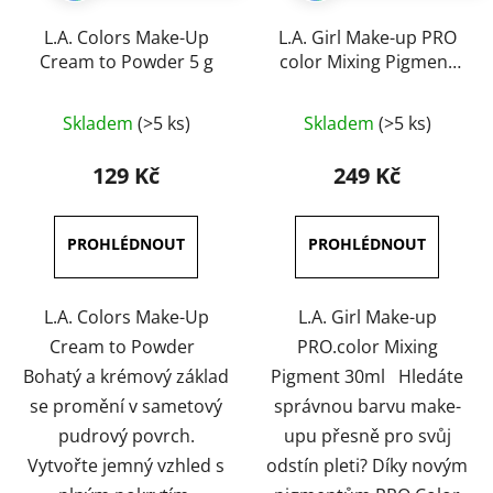
L.A. Colors Make-Up
L.A. Girl Make-up PRO
Cream to Powder 5 g
color Mixing Pigment
30 ml
Průměrné
Průměrné
Skladem
(>5 ks)
Skladem
(>5 ks)
hodnocení
hodnocení
produktu
produktu
129 Kč
249 Kč
je
je
4,0
3,5
z
z
5
5
hvězdiček.
hvězdiček.
L.A. Colors Make-Up
L.A. Girl Make-up
Cream to Powder
PRO.color Mixing
Bohatý a krémový základ
Pigment 30ml Hledáte
se promění v sametový
správnou barvu make-
pudrový povrch.
upu přesně pro svůj
Vytvořte jemný vzhled s
odstín pleti? Díky novým