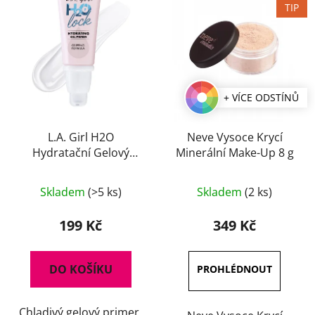
TIP
+ VÍCE ODSTÍNŮ
L.A. Girl H2O
Neve Vysoce Krycí
Hydratační Gelový
Minerální Make-Up 8 g
Primer 30 ml
Průměrné
Skladem
(>5 ks)
Skladem
(2 ks)
hodnocení
produktu
199 Kč
349 Kč
je
3,0
DO KOŠÍKU
z
5
Chladivý gelový primer,
hvězdiček.