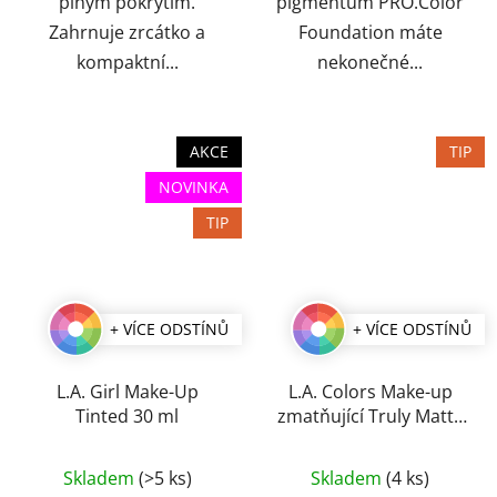
plným pokrytím.
pigmentům PRO.Color
Zahrnuje zrcátko a
Foundation máte
kompaktní...
nekonečné...
AKCE
TIP
NOVINKA
TIP
+ VÍCE ODSTÍNŮ
+ VÍCE ODSTÍNŮ
L.A. Girl Make-Up
L.A. Colors Make-up
Tinted 30 ml
zmatňující Truly Matte
40 ml
Průměrné
Průměrné
Skladem
(>5 ks)
Skladem
(4 ks)
hodnocení
hodnocení