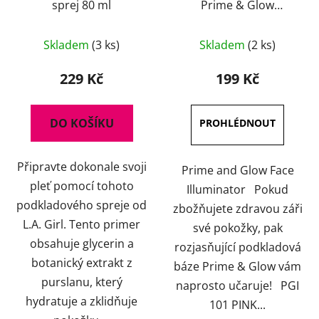
sprej 80 ml
Prime & Glow
Illuminator 30 g
Průměrné
Skladem
(3 ks)
Skladem
(2 ks)
hodnocení
produktu
229 Kč
199 Kč
je
5,0
DO KOŠÍKU
z
5
Připravte dokonale svoji
hvězdiček.
Prime and Glow Face
pleť pomocí tohoto
Illuminator Pokud
podkladového spreje od
zbožňujete zdravou záři
L.A. Girl. Tento primer
své pokožky, pak
obsahuje glycerin a
rozjasňující podkladová
botanický extrakt z
báze Prime & Glow vám
purslanu, který
naprosto učaruje! PGI
hydratuje a zklidňuje
101 PINK...