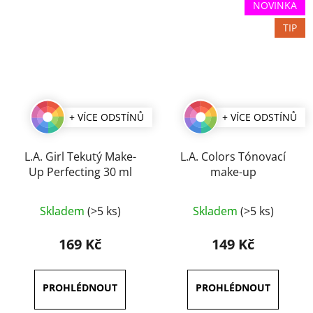
NOVINKA
TIP
+ VÍCE ODSTÍNŮ
+ VÍCE ODSTÍNŮ
L.A. Girl Tekutý Make-
L.A. Colors Tónovací
Up Perfecting 30 ml
make-up
Průměrné
Skladem
(>5 ks)
Skladem
(>5 ks)
hodnocení
produktu
169 Kč
149 Kč
je
4,5
z
5