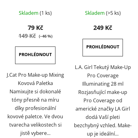
Illuminating 28 ml
Průměrné
Skladem
(1 ks)
Skladem
(>5 ks)
hodnocení
produktu
79 Kč
249 Kč
je
149 Kč
(–46 %)
3,6
z
5
hvězdiček.
L.A. Girl Tekutý Make-Up
J.Cat Pro Make-up Mixing
Pro Coverage
Kovová Paletka
Illuminating 28 ml
Namixujte si dokonalé
Rozjasňující make-up
tóny přesně na míru
Pro Coverage od
díky profesionální
americké značky LA Girl
kovové paletce. Ve dvou
dodá Vaší pleti
tvarecha velikostech si
bezchybný vzhled. Make-
jistě vybere...
up je ideální...