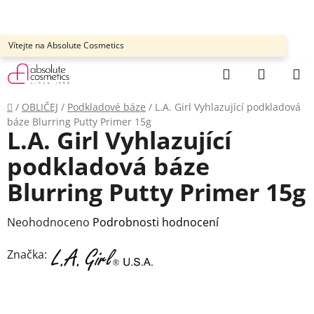
Přejít
na
obsah
Vítejte na Absolute Cosmetics
Hledat
NÁKUP
KOŠÍK
Domů
/
OBLIČEJ
/
Podkladové báze
/
L.A. Girl Vyhlazující podkladová
báze Blurring Putty Primer 15g
L.A. Girl Vyhlazující
podkladová báze
Blurring Putty Primer 15g
Průměrné
Neohodnoceno
Podrobnosti hodnocení
hodnocení
Značka:
produktu
je
0,0