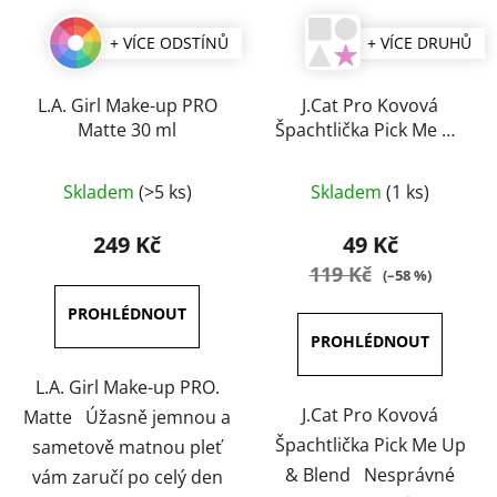
+ VÍCE ODSTÍNŮ
+ VÍCE DRUHŮ
L.A. Girl Make-up PRO
J.Cat Pro Kovová
Matte 30 ml
Špachtlička Pick Me Up
& Blend
Průměrné
Průměrné
Skladem
(>5 ks)
Skladem
(1 ks)
hodnocení
hodnocení
produktu
produktu
249 Kč
49 Kč
je
je
119 Kč
(–58 %)
4,5
5,0
z
z
5
5
hvězdiček.
hvězdiček.
L.A. Girl Make-up PRO.
J.Cat Pro Kovová
Matte Úžasně jemnou a
Špachtlička Pick Me Up
sametově matnou pleť
& Blend Nesprávné
vám zaručí po celý den