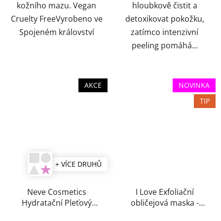
kožního mazu. Vegan
hloubkově čistit a
Cruelty FreeVyrobeno ve
detoxikovat pokožku,
Spojeném království
zatímco intenzivní
peeling pomáhá...
AKCE
NOVINKA
TIP
+ VÍCE DRUHŮ
Neve Cosmetics
I Love Exfoliační
Hydratační Pleťový
obličejová maska -
Krém 50 ml
Peeling Beautiful 10ml