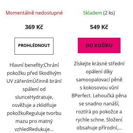
100 ml
Kokosová Pěna 200 ml
Průměrné
Momentálně nedostupné
Skladem
(2 ks)
hodnocení
produktu
369 Kč
549 Kč
je
4,5
DO KOŠÍKU
z
5
Získejte krásné střední
hvězdiček.
Hlavní benefity:Chrání
opálení díky
pokožku před škodlivým
samoopalovací pěně
UV zářenímÚčinně brání
s kokosovou vůní
spálení od
BPerfect. Lehoučká pěna
slunceHydratuje,
se snadno nanáší,
osvěžuje a zklidňuje
roztírá po pokožce a
pokožkuReguluje tvorbu
rychle schne. Složení
mazu pro matný
obsahuje přírodní,...
vzhledRedukuje...