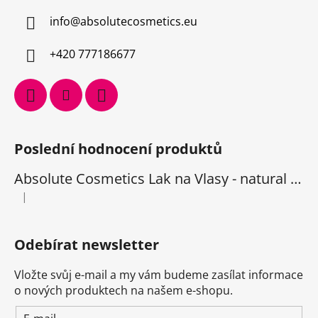
info
@
absolutecosmetics.eu
+420 777186677
Poslední hodnocení produktů
Absolute Cosmetics Lak na Vlasy - natural 1000 ml
|
Hodnocení produktu je 5 z 5 hvězdiček.
Odebírat newsletter
Vložte svůj e-mail a my vám budeme zasílat informace
o nových produktech na našem e-shopu.