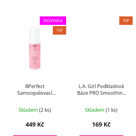
NOVINKA
TIP
TIP
BPerfect
L.A. Girl Podkladová
Samoopalovací
Báze PRO Smoothing
Jahodová Pěna 10
Face Primer 15 ml
Průměrné
Second 150 ml
Skladem
(2 ks)
Skladem
(1 ks)
hodnocení
produktu
449 Kč
169 Kč
je