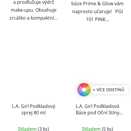
a prodlužuje výdrž
báze Prime & Glow vám
make-upu. Obsahuje
naprosto učaruje! PGI
zrcátko a kompaktní...
101 PINK...
+ VÍCE ODSTÍNŮ
L.A. Girl Podkladový
L.A. Girl Podkladová
sprej 80 ml
Báze pod Oční Stíny
HD PRO Stick 14,1 g
Průměrné
Skladem
(3 ks)
Skladem
(5 ks)