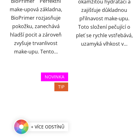
BioPrimer Perfektní
okamžitou hydrataci a
make-upová základna,
zajišťuje důkladnou
BioPrimer rozjasňuje
přilnavost make-upu.
pokožku, zanechává
Toto složení pečující o
hladší pocit a zároveň
pleť se rychle vstřebává,
zvyšuje trvanlivost
uzamyká vlhkost v...
make-upu. Tento...
NOVINKA
TIP
+ VÍCE ODSTÍNŮ