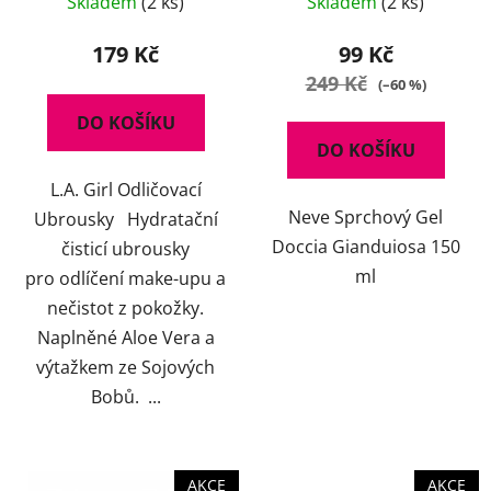
Skladem
(2 ks)
Skladem
(2 ks)
179 Kč
99 Kč
249 Kč
(–60 %)
DO KOŠÍKU
DO KOŠÍKU
L.A. Girl Odličovací
Neve Sprchový Gel
Ubrousky Hydratační
Doccia Gianduiosa 150
čisticí ubrousky
ml
pro odlíčení make-upu a
nečistot z pokožky.
Naplněné Aloe Vera a
výtažkem ze Sojových
Bobů. ...
AKCE
AKCE