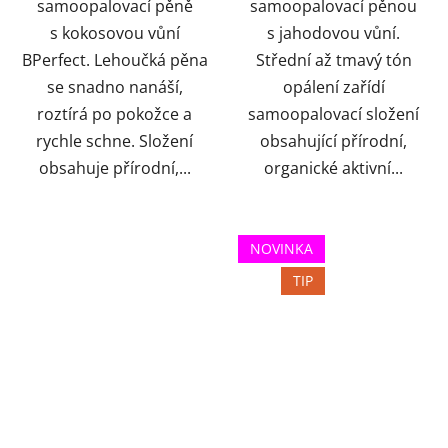
samoopalovací pěně
samoopalovací pěnou
s kokosovou vůní
s jahodovou vůní.
BPerfect. Lehoučká pěna
Střední až tmavý tón
se snadno nanáší,
opálení zařídí
roztírá po pokožce a
samoopalovací složení
rychle schne. Složení
obsahující přírodní,
obsahuje přírodní,...
organické aktivní...
NOVINKA
TIP