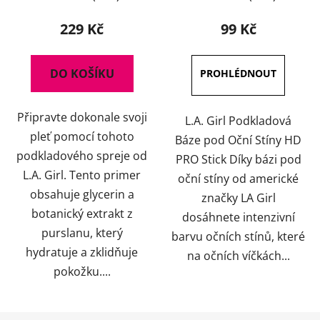
hodnocení
produktu
229 Kč
99 Kč
je
5,0
DO KOŠÍKU
z
5
Připravte dokonale svoji
hvězdiček.
L.A. Girl Podkladová
pleť pomocí tohoto
Báze pod Oční Stíny HD
podkladového spreje od
PRO Stick Díky bázi pod
L.A. Girl. Tento primer
oční stíny od americké
obsahuje glycerin a
značky LA Girl
botanický extrakt z
dosáhnete intenzivní
purslanu, který
barvu očních stínů, které
hydratuje a zklidňuje
na očních víčkách...
pokožku....