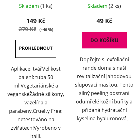
Skladem
(1 ks)
Skladem
(2 ks)
149 Kč
49 Kč
279 Kč
(–46 %)
DO KOŠÍKU
Dopřejte si exfoliační
rande doma s naší
Aplikace: tvářVelikost
revitalizační jahodovou
balení: tuba 50
slupovací maskou. Tento
ml.Vegetariánské a
silný peeling odstraní
veganskéŽádné silikony,
odumřelé kožní buňky a
vazelína a
přidaná hydratační
parabeny.Cruelty Free:
kyselina hyaluronová,...
netestováno na
zvířatech!Vyrobeno v
Itálii.