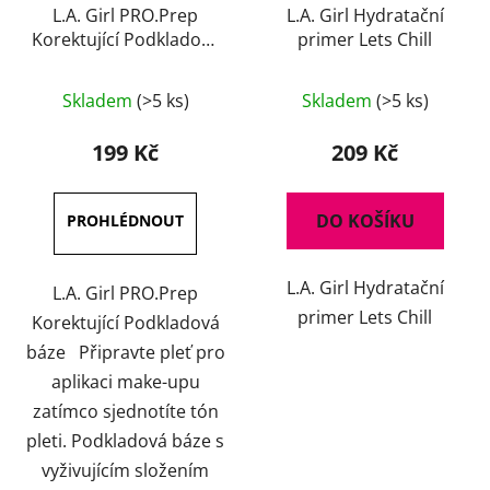
L.A. Girl PRO.Prep
L.A. Girl Hydratační
Korektující Podkladová
primer Lets Chill
báze 30 ml
Průměrné
Skladem
(>5 ks)
Skladem
(>5 ks)
hodnocení
produktu
199 Kč
209 Kč
je
4,5
DO KOŠÍKU
z
5
L.A. Girl Hydratační
hvězdiček.
L.A. Girl PRO.Prep
primer Lets Chill
Korektující Podkladová
báze Připravte pleť pro
aplikaci make-upu
zatímco sjednotíte tón
pleti. Podkladová báze s
vyživujícím složením