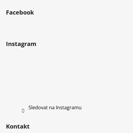
Z
á
Facebook
p
a
t
í
Instagram
Sledovat na Instagramu
Kontakt