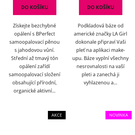
5,0
DO KOŠÍKU
DO KOŠÍKU
z
5
Získejte bezchybné
Podkladová báze od
hvězdiček.
opálení s BPerfect
americké značky LA Girl
samoopalovací pěnou
dokonale připraví Vaši
s jahodovou vůní.
pleť na aplikaci make-
Střední až tmavý tón
upu. Báze vyplní všechny
opálení zařídí
nesrovnalosti na vaší
samoopalovací složení
pleti a zanechá ji
obsahující přírodní,
vyhlazenou a...
organické aktivní...
AKCE
NOVINKA