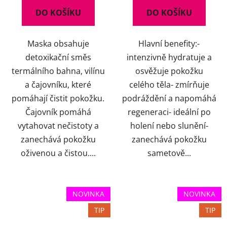
DO KOŠÍKU
DO KOŠÍKU
Maska obsahuje
Hlavní benefity:-
detoxikační směs
intenzivně hydratuje a
termálního bahna, vilínu
osvěžuje pokožku
a čajovníku, které
celého těla- zmírňuje
pomáhají čistit pokožku.
podráždění a napomáhá
Čajovník pomáhá
regeneraci- ideální po
vytahovat nečistoty a
holení nebo slunění-
zanechává pokožku
zanechává pokožku
oživenou a čistou....
sametově...
NOVINKA
NOVINKA
TIP
TIP