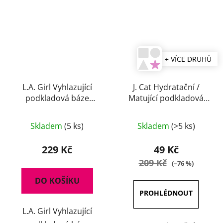
+ VÍCE DRUHŮ
L.A. Girl Vyhlazující
J. Cat Hydratační /
podkladová báze
Matující podkladová
Blurring Putty Primer
báze 20 ml
15g
Skladem
(5 ks)
Skladem
(>5 ks)
229 Kč
49 Kč
209 Kč
(–76 %)
DO KOŠÍKU
L.A. Girl Vyhlazující