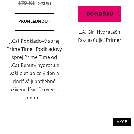
179 Kč
(–72 %)
DO KOŠÍKU
L.A. Girl Hydratační
Rozjasňujicí Primer
J.Cat Podkladový sprej
Prime Time Podkladový
sprej Prime Time od
J.Cat Beauty hydratuje
vaši pleť po celý den a
dodává jí potřebné
oživení díky růžovému
nebo...
AKCE