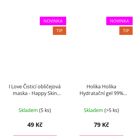
NOVINKA
NOVINKA
TIP
TIP
I Love Čisticí obličejová
Holika Holika
maska - Happy Skin
Hydratační gel 99%
10ml
Aloe 55 ml
Skladem
(5 ks)
Skladem
(>5 ks)
49 Kč
79 Kč