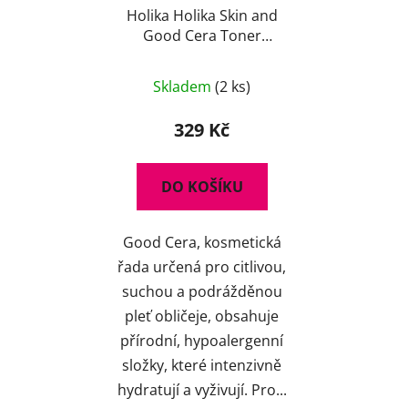
Holika Holika Skin and
Good Cera Toner
180ml - regenerační
pleťové tonikum s
Skladem
(2 ks)
ceramidy
329 Kč
DO KOŠÍKU
Good Cera, kosmetická
řada určená pro citlivou,
suchou a podrážděnou
pleť obličeje, obsahuje
přírodní, hypoalergenní
složky, které intenzivně
hydratují a vyživují. Pro...