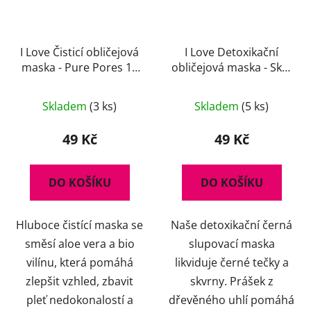
I Love Čisticí obličejová
I Love Detoxikační
maska - Pure Pores 10
obličejová maska - Skin
ml
Superstar 10 ml
Skladem
(3 ks)
Skladem
(5 ks)
49 Kč
49 Kč
DO KOŠÍKU
DO KOŠÍKU
Hluboce čistící maska se
Naše detoxikační černá
směsí aloe vera a bio
slupovací maska
vilínu, která pomáhá
likviduje černé tečky a
zlepšit vzhled, zbavit
skvrny. Prášek z
pleť nedokonalostí a
dřevěného uhlí pomáhá