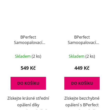
BPerfect
BPerfect
Samoopalovací
Samoopalovací
Kokosová Pěna 200 ml
Jahodová Pěna 10
Průměrné
Průměrné
Second 150 ml
Skladem
(2 ks)
Skladem
(2 ks)
hodnocení
hodnocení
produktu
produktu
549 Kč
449 Kč
je
je
4,5
5,0
DO KOŠÍKU
DO KOŠÍKU
z
z
5
5
Získejte krásné střední
Získejte bezchybné
hvězdiček.
hvězdiček.
opálení díky
opálení s BPerfect