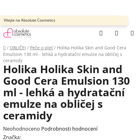
Přejít
na
obsah
Vítejte na Absolute Cosmetics
Hledat
NÁKUP
KOŠÍK
Domů
/
OBLIČEJ
/
Peče o pleť
/
Holika Holika Skin and Good Cera
Emulsion 130 ml - lehká a hydratační emulze na obličej s
ceramidy
Holika Holika Skin and
Good Cera Emulsion 130
ml - lehká a hydratační
emulze na obličej s
ceramidy
Průměrné
Neohodnoceno
Podrobnosti hodnocení
hodnocení
Značka: