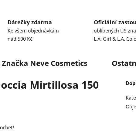
Dárečky zdarma
Oficiální zasto
Ke všem objednávkám
oblíbených US zn
nad 500 Kč
L.A. Girl & L.A. Col
Značka
Neve Cosmetics
Ostatn
ccia Mirtillosa 150
Dop
Kate
Obj
sorbet!