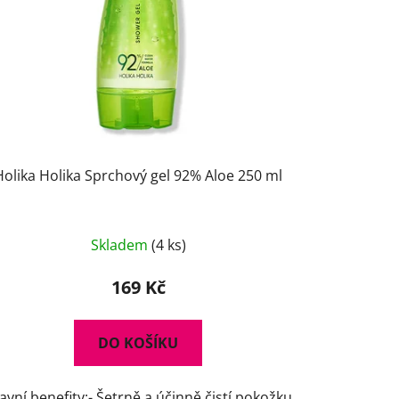
Holika Holika Sprchový gel 92% Aloe 250 ml
Skladem
(4 ks)
169 Kč
DO KOŠÍKU
avní benefity:- Šetrně a účinně čistí pokožku