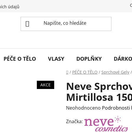
ích údajů
PÉČE O TĚLO
VLASY
DOPLŇKY
DÁRKO
Domů
/
PÉČE O TĚLO
/
Sprchové Gely
/
Neve Sprchov
AKCE
Mirtillosa 15
Průměrné
Neohodnoceno
Podrobnosti
hodnocení
Značka:
produktu
je