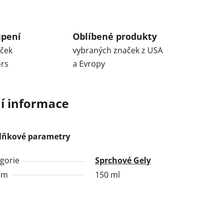
upení
Oblíbené produkty
aček
vybraných značek z USA
ors
a Evropy
í informace
lňkové parametry
gorie
Sprchové Gely
em
150 ml