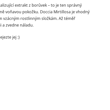
izující extrakt z borůvek – to je ten správný
ně voňavou pokožku. Doccia Mirtillosa je vhodný
vým vzácným rostlinným složkám. Až téměř
i a zvedne náladu.
ezte jej :)