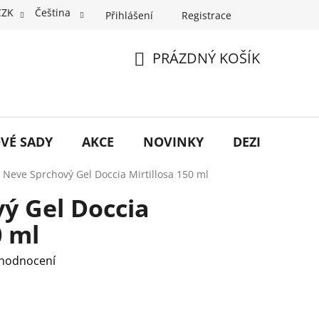
CZK
Čeština
Přihlášení
Registrace
PRÁZDNÝ KOŠÍK
NÁKUPNÍ
KOŠÍK
VÉ SADY
AKCE
NOVINKY
DEZINFEKCE
Neve Sprchový Gel Doccia Mirtillosa 150 ml
ý Gel Doccia
0 ml
 hodnocení