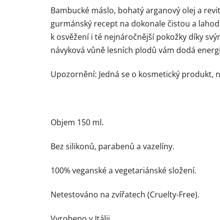
Bambucké máslo, bohatý arganový olej a revital
gurmánský recept na dokonale čistou a lahod
k osvěžení i té nejnáročnější pokožky díky s
návyková vůně lesních plodů vám dodá energi
Upozornění: Jedná se o kosmetický produkt, nej
Objem 150 ml.
Bez silikonů, parabenů a vazelíny.
100% veganské a vegetariánské složení.
Netestováno na zvířatech (Cruelty-Free).
Vyrobeno v Itálii.