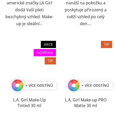
americké značky LA Girl
nanáší na pokožku a
dodá Vaší pleti
poskytuje přirozený a
bezchybný vzhled. Make-
svěží vzhled po celý
up je ideální...
den....
AKCE
TIP
NOVINKA
TIP
+ VÍCE ODSTÍNŮ
+ VÍCE ODSTÍNŮ
L.A. Girl Make-Up
L.A. Girl Make-up PRO
Tinted 30 ml
Matte 30 ml