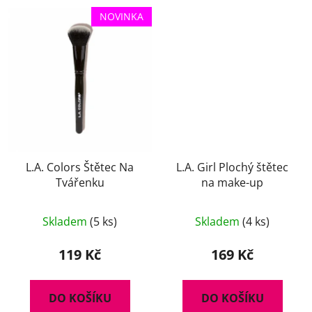
NOVINKA
L.A. Colors Štětec Na
L.A. Girl Plochý štětec
Tvářenku
na make-up
Skladem
(5 ks)
Skladem
(4 ks)
119 Kč
169 Kč
DO KOŠÍKU
DO KOŠÍKU