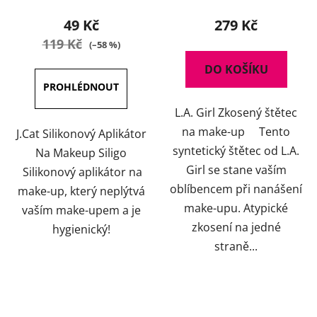
49 Kč
279 Kč
119 Kč
(–58 %)
DO KOŠÍKU
L.A. Girl Zkosený štětec
na make-up Tento
J.Cat Silikonový Aplikátor
syntetický štětec od L.A.
Na Makeup Siligo
Girl se stane vaším
Silikonový aplikátor na
oblíbencem při nanášení
make-up, který neplýtvá
make-upu. Atypické
vaším make-upem a je
zkosení na jedné
hygienický!
straně...