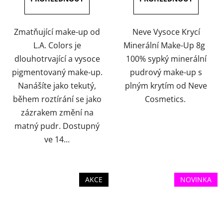
z
z
5
5
hvězdiček.
hvězdiček.
Zmatňující make-up od
Neve Vysoce Krycí
L.A. Colors je
Minerální Make-Up 8g
dlouhotrvající a vysoce
100% sypký minerální
pigmentovaný make-up.
pudrový make-up s
Nanášíte jako tekutý,
plným krytím od Neve
během roztírání se jako
Cosmetics.
zázrakem změní na
matný pudr. Dostupný
ve 14...
AKCE
NOVINKA