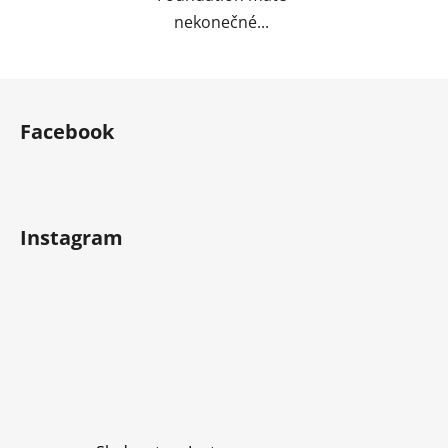
nekonečné...
Z
á
Facebook
p
a
t
í
Instagram