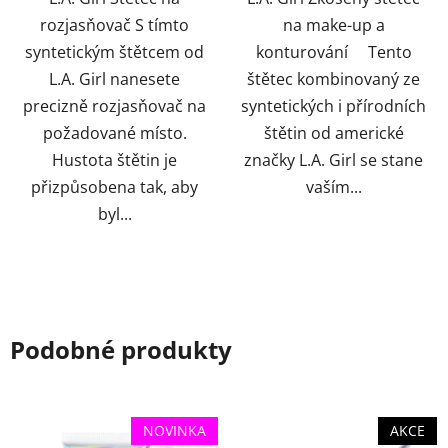
rozjasňovač S tímto
na make-up a
syntetickým štětcem od
konturování Tento
L.A. Girl nanesete
štětec kombinovaný ze
precizně rozjasňovač na
syntetických i přírodních
požadované místo.
štětin od americké
Hustota štětin je
značky L.A. Girl se stane
přizpůsobena tak, aby
vaším...
byl...
Podobné produkty
NOVINKA
AKCE