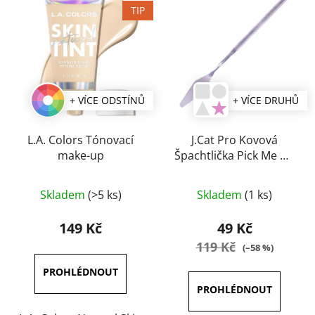
TIP
+ VÍCE ODSTÍNŮ
+ VÍCE DRUHŮ
L.A. Colors Tónovací
J.Cat Pro Kovová
make-up
Špachtlička Pick Me Up
& Blend
Průměrné
Skladem
(>5 ks)
Skladem
(1 ks)
hodnocení
produktu
149 Kč
49 Kč
je
119 Kč
(–58 %)
5,0
z
5