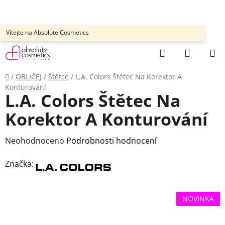
Přejít
na
obsah
Vítejte na Absolute Cosmetics
Hledat
NÁKUP
KOŠÍK
Domů
/
OBLIČEJ
/
Štětce
/
L.A. Colors Štětec Na Korektor A
Konturování
L.A. Colors Štětec Na
Korektor A Konturování
Průměrné
Neohodnoceno
Podrobnosti hodnocení
hodnocení
Značka:
produktu
je
0,0
NOVINKA
z
5