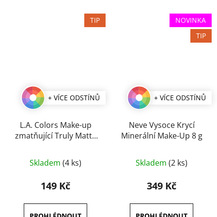
TIP
NOVINKA
TIP
+ VÍCE ODSTÍNŮ
+ VÍCE ODSTÍNŮ
L.A. Colors Make-up
Neve Vysoce Krycí
zmatňující Truly Matte
Minerální Make-Up 8 g
40 ml
Průměrné
Průměrné
Skladem
(4 ks)
Skladem
(2 ks)
hodnocení
hodnocení
produktu
produktu
149 Kč
349 Kč
je
je
3,8
3,0