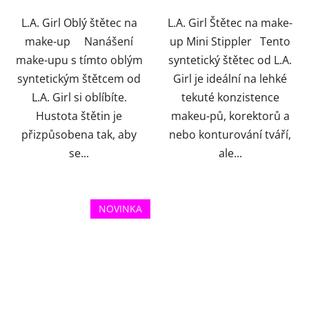
L.A. Girl Oblý štětec na
L.A. Girl Štětec na make-
make-up Nanášení
up Mini Stippler Tento
make-upu s tímto oblým
syntetický štětec od L.A.
syntetickým štětcem od
Girl je ideální na lehké
L.A. Girl si oblíbíte.
tekuté konzistence
Hustota štětin je
makeu-pů, korektorů a
přizpůsobena tak, aby
nebo konturování tváří,
se...
ale...
NOVINKA