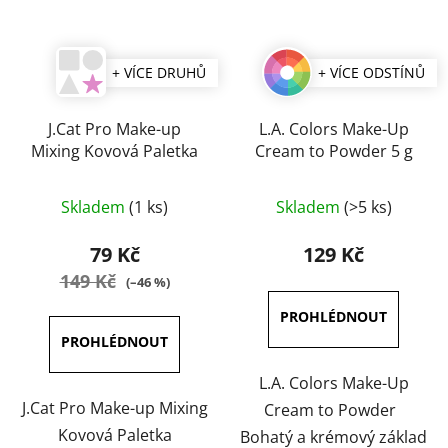
+ VÍCE DRUHŮ
+ VÍCE ODSTÍNŮ
J.Cat Pro Make-up
L.A. Colors Make-Up
Mixing Kovová Paletka
Cream to Powder 5 g
Průměrné
Skladem
(1 ks)
Skladem
(>5 ks)
hodnocení
produktu
79 Kč
129 Kč
je
149 Kč
(–46 %)
4,0
z
5
hvězdiček.
L.A. Colors Make-Up
J.Cat Pro Make-up Mixing
Cream to Powder
Kovová Paletka
Bohatý a krémový základ