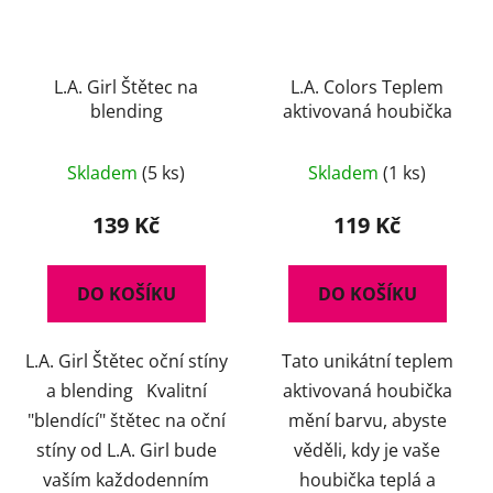
L.A. Girl Štětec na
L.A. Colors Teplem
blending
aktivovaná houbička
Průměrné
Skladem
(5 ks)
Skladem
(1 ks)
hodnocení
produktu
139 Kč
119 Kč
je
5,0
DO KOŠÍKU
DO KOŠÍKU
z
5
L.A. Girl Štětec oční stíny
Tato unikátní teplem
hvězdiček.
a blending Kvalitní
aktivovaná houbička
"blendící" štětec na oční
mění barvu, abyste
stíny od L.A. Girl bude
věděli, kdy je vaše
vaším každodenním
houbička teplá a