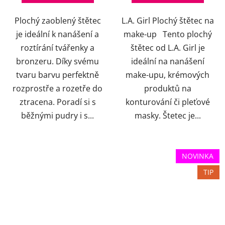
Plochý zaoblený štětec
L.A. Girl Plochý štětec na
je ideální k nanášení a
make-up Tento plochý
roztírání tvářenky a
štětec od L.A. Girl je
bronzeru. Díky svému
ideální na nanášení
tvaru barvu perfektně
make-upu, krémových
rozprostře a rozetře do
produktů na
ztracena. Poradí si s
konturování či pleťové
běžnými pudry i s...
masky. Štetec je...
NOVINKA
TIP