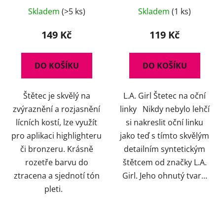
Skladem
(>5 ks)
Skladem
(1 ks)
149 Kč
119 Kč
DO KOŠÍKU
DO KOŠÍKU
Štětec je skvělý na
L.A. Girl Štetec na oční
zvýraznění a rozjasnění
linky Nikdy nebylo lehčí
lícních kostí, lze využít
si nakreslit oční linku
pro aplikaci highlighteru
jako teď s tímto skvělým
či bronzeru. Krásně
detailním syntetickým
rozetře barvu do
štětcem od značky L.A.
ztracena a sjednotí tón
Girl. Jeho ohnutý tvar...
pleti.