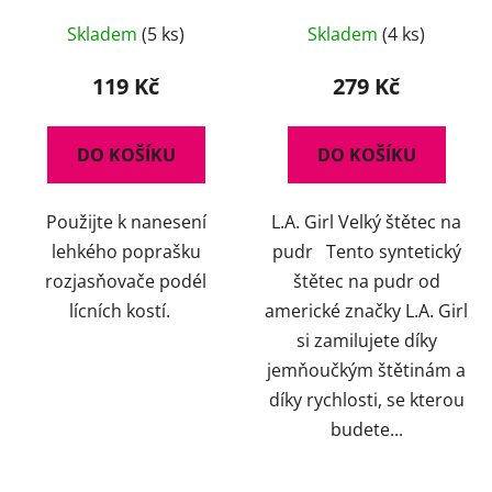
Skladem
(5 ks)
Skladem
(4 ks)
119 Kč
279 Kč
DO KOŠÍKU
DO KOŠÍKU
Použijte k nanesení
L.A. Girl Velký štětec na
lehkého poprašku
pudr Tento syntetický
rozjasňovače podél
štětec na pudr od
lícních kostí.
americké značky L.A. Girl
si zamilujete díky
jemňoučkým štětinám a
díky rychlosti, se kterou
budete...