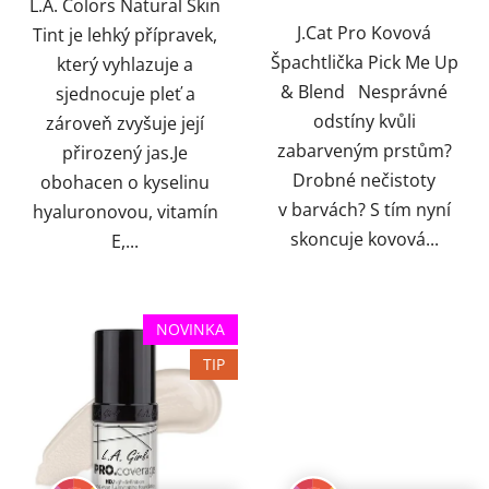
hvězdiček.
L.A. Colors Natural Skin
J.Cat Pro Kovová
Tint je lehký přípravek,
Špachtlička Pick Me Up
který vyhlazuje a
& Blend Nesprávné
sjednocuje pleť a
odstíny kvůli
zároveň zvyšuje její
zabarveným prstům?
přirozený jas.Je
Drobné nečistoty
obohacen o kyselinu
v barvách? S tím nyní
hyaluronovou, vitamín
skoncuje kovová...
E,...
NOVINKA
TIP