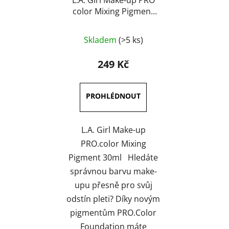
L.A. Girl Make-up PRO
color Mixing Pigment
30 ml
Průměrné
Skladem
(>5 ks)
hodnocení
produktu
249 Kč
je
3,5
z
5
hvězdiček.
L.A. Girl Make-up
PRO.color Mixing
Pigment 30ml Hledáte
správnou barvu make-
upu přesně pro svůj
odstín pleti? Díky novým
pigmentům PRO.Color
Foundation máte