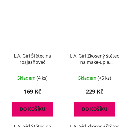
L.A. Girl Štětec na
L.A. Girl Zkosený štětec
rozjasňovač
na make-up a
konturování
Skladem
(4 ks)
Skladem
(>5 ks)
169 Kč
229 Kč
DO KOŠÍKU
DO KOŠÍKU
L.A. Girl Štětec na
L.A. Girl Zkosený štětec