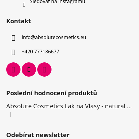
Sledovat na Instagramu
Kontakt
info
@
absolutecosmetics.eu
+420 777186677
Poslední hodnocení produktů
Absolute Cosmetics Lak na Vlasy - natural 1000 ml
|
Hodnocení produktu je 5 z 5 hvězdiček.
Odebírat newsletter