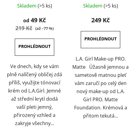
Průměrné
Průměrné
Skladem
(>5 ks)
Skladem
(>5 ks)
hodnocení
hodnocení
produktu
produktu
49 Kč
249 Kč
od
je
je
219 Kč
(až –77 %)
5,0
4,5
z
z
5
5
hvězdiček.
hvězdiček.
L.A. Girl Make-up PRO.
Ve dnech, kdy se vám
Matte Úžasně jemnou a
plně nalíčený obličej zdá
sametově matnou pleť
příliš, využijte tónovací
vám zaručí po celý den
krém od L.A.Girl. Jemné
nový make-up od L.A.
až střední krytí dodá
Girl PRO. Matte
vaší pleti jemný,
Foundation. Krémová a
přirozený vzhled a
přitom tekutá...
zakryje všechny...