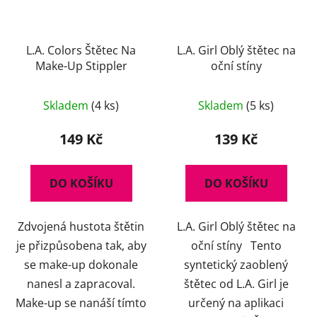
L.A. Colors Štětec Na
L.A. Girl Oblý štětec na
Make-Up Stippler
oční stíny
Průměrné
Skladem
(4 ks)
Skladem
(5 ks)
hodnocení
produktu
149 Kč
139 Kč
je
5,0
DO KOŠÍKU
DO KOŠÍKU
z
5
Zdvojená hustota štětin
L.A. Girl Oblý štětec na
hvězdiček.
je přizpůsobena tak, aby
oční stíny Tento
se make-up dokonale
syntetický zaoblený
nanesl a zapracoval.
štětec od L.A. Girl je
Make-up se nanáší tímto
určený na aplikaci