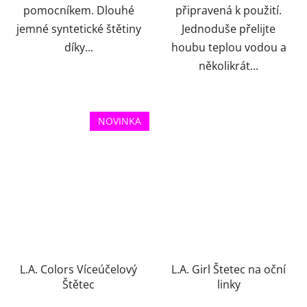
pomocníkem. Dlouhé
připravená k použití.
jemné syntetické štětiny
Jednoduše přelijte
díky...
houbu teplou vodou a
několikrát...
NOVINKA
L.A. Colors Víceúčelový
L.A. Girl Štetec na oční
Štětec
linky