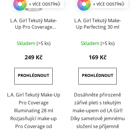
+ VÍCE ODSTÍNŮ
+ VÍCE ODSTÍNŮ
L.A. Girl Tekutý Make-
L.A. Girl Tekutý Make-
Up Pro Coverage
Up Perfecting 30 ml
Illuminating 28 ml
Průměrné
Průměrné
Skladem
(>5 ks)
Skladem
(>5 ks)
hodnocení
hodnocení
produktu
produktu
249 Kč
169 Kč
je
je
3,6
4,5
z
z
5
5
hvězdiček.
hvězdiček.
L.A. Girl Tekutý Make-Up
Dosáhněte přirozeně
Pro Coverage
zářivé pleti s tekutým
Illuminating 28 ml
make-upem od LA Girl!
Rozjasňující make-up
Díky sametově jemnému
Pro Coverage od
složení se příjemně