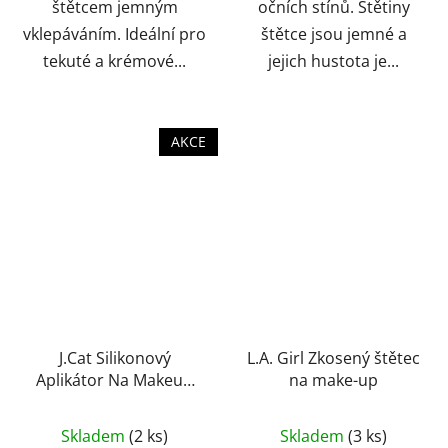
štětcem jemným
očních stínů. Štětiny
vklepáváním. Ideální pro
štětce jsou jemné a
tekuté a krémové...
jejich hustota je...
AKCE
J.Cat Silikonový
L.A. Girl Zkosený štětec
Aplikátor Na Makeup
na make-up
Siligo
Skladem
(2 ks)
Skladem
(3 ks)