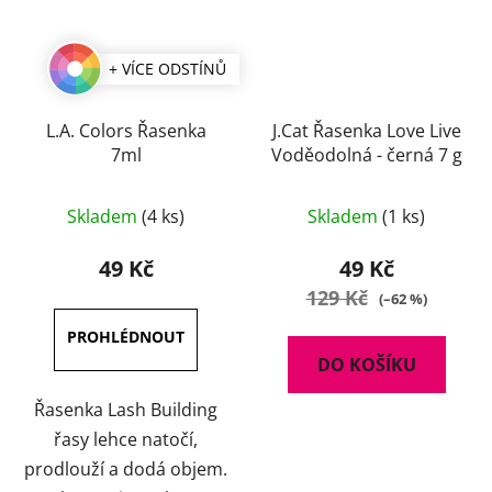
+ VÍCE ODSTÍNŮ
L.A. Colors Řasenka
J.Cat Řasenka Love Live
7ml
Voděodolná - černá 7 g
Skladem
(4 ks)
Skladem
(1 ks)
49 Kč
49 Kč
129 Kč
(–62 %)
DO KOŠÍKU
Řasenka Lash Building
řasy lehce natočí,
prodlouží a dodá objem.