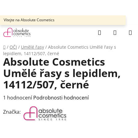
Přejít
na
obsah
Vítejte na Absolute Cosmetics
Hledat
NÁKUP
KOŠÍK
Domů
/
OČI
/
Umělé řasy
/
Absolute Cosmetics Umělé řasy s
lepidlem, 14112/507, černé
Absolute Cosmetics
Umělé řasy s lepidlem,
14112/507, černé
Průměrné
1 hodnocení
Podrobnosti hodnocení
hodnocení
Značka:
produktu
je
5,0