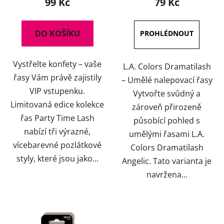
99 Kč
79 Kč
DO KOŠÍKU
Vystřelte konfety – vaše
L.A. Colors Dramatilash
řasy Vám právě zajistily
– Umělé nalepovací řasy
VIP vstupenku.
Vytvořte svůdný a
Limitovaná edice kolekce
zároveň přirozeně
řas Party Time Lash
působící pohled s
nabízí tři výrazné,
umělými řasami L.A.
vícebarevné pozlátkové
Colors Dramatilash
styly, které jsou jako...
Angelic. Tato varianta je
navržena...