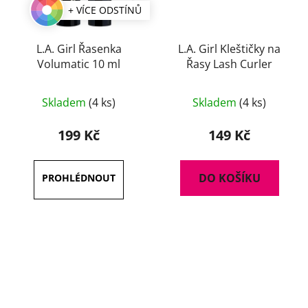
+ VÍCE ODSTÍNŮ
L.A. Girl Řasenka
L.A. Girl Kleštičky na
Volumatic 10 ml
Řasy Lash Curler
Průměrné
Skladem
(4 ks)
Skladem
(4 ks)
hodnocení
produktu
199 Kč
149 Kč
je
3,7
DO KOŠÍKU
z
5
hvězdiček.