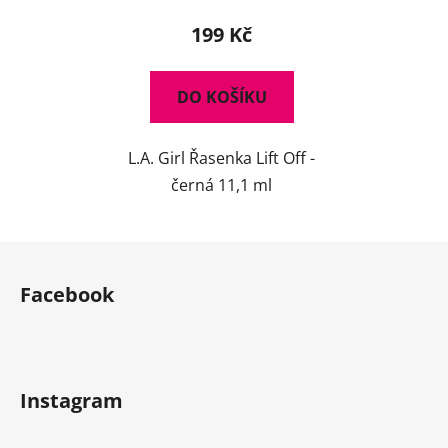
199 Kč
DO KOŠÍKU
L.A. Girl Řasenka Lift Off -
černá 11,1 ml
Z
á
Facebook
p
a
t
í
Instagram