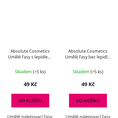
Absolute Cosmetics
Absolute Cosmetics
Umělé řasy s lepidlem,
Umělé řasy bez lepidla,
14112/503, černé
14112/82, černé
Skladem
(>5 ks)
Skladem
(>5 ks)
49 Kč
49 Kč
DO KOŠÍKU
DO KOŠÍKU
Umělé nalepovací řasy,
Umělé nalepovací řasy