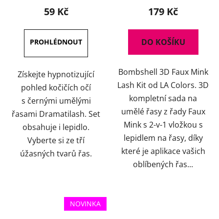
produktu
59 Kč
179 Kč
je
5,0
DO KOŠÍKU
z
5
Bombshell 3D Faux Mink
hvězdiček.
Získejte hypnotizující
Lash Kit od LA Colors. 3D
pohled kočičích očí
kompletní sada na
s černými umělými
umělé řasy z řady Faux
řasami Dramatilash. Set
Mink s 2-v-1 vložkou s
obsahuje i lepidlo.
lepidlem na řasy, díky
Vyberte si ze tří
které je aplikace vašich
úžasných tvarů řas.
oblíbených řas...
NOVINKA