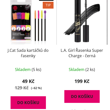
TIP
J.Cat Sada kartáčků do
L.A. Girl Řasenka Super
řasenky
Charge - černá
Průměrné
Skladem
(5 ks)
Skladem
(2 ks)
hodnocení
produktu
49 Kč
199 Kč
je
129 Kč
(–62 %)
5,0
DO KOŠÍKU
z
DO KOŠÍKU
5