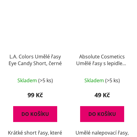
L.A. Colors Umělé řasy
Absolute Cosmetics
Eye Candy Short, černé
Umělé řasy s lepidlem,
14112/76, černé
Skladem
(>5 ks)
Skladem
(>5 ks)
99 Kč
49 Kč
DO KOŠÍKU
DO KOŠÍKU
Krátké short řasy, které
Umělé nalepovací řasy,