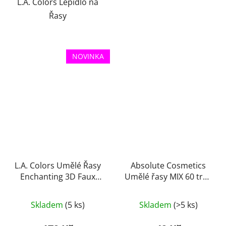
hvězdiček.
L.A. Colors Lepidlo na
Řasy
NOVINKA
L.A. Colors Umělé Řasy
Absolute Cosmetics
Enchanting 3D Faux
Umělé řasy MIX 60 trsů
Mink Lash Kit
14110-MIX, černé
Průměrné
Skladem
(5 ks)
Skladem
(>5 ks)
hodnocení
produktu