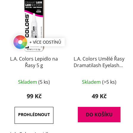
+ VÍCE ODSTÍNŮ
L.A. Colors Lepidlo na
L.A. Colors Umělé Řasy
Řasy 5 g
Dramatilash Eyelashes
- Diva
Průměrné
Skladem
(5 ks)
Skladem
(>5 ks)
hodnocení
produktu
99 Kč
49 Kč
je
3,7
DO KOŠÍKU
z
5