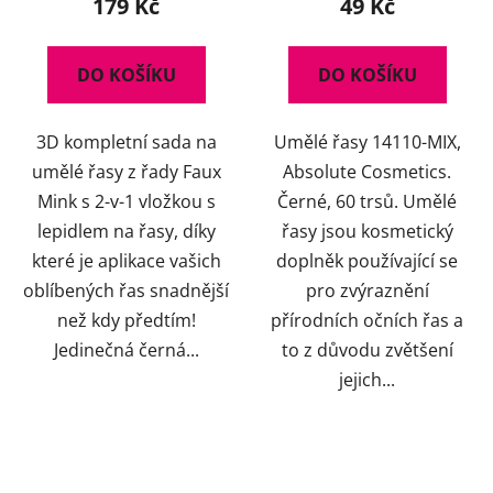
179 Kč
49 Kč
je
5,0
DO KOŠÍKU
DO KOŠÍKU
z
5
3D kompletní sada na
Umělé řasy 14110-MIX,
hvězdiček.
umělé řasy z řady Faux
Absolute Cosmetics.
Mink s 2-v-1 vložkou s
Černé, 60 trsů. Umělé
lepidlem na řasy, díky
řasy jsou kosmetický
které je aplikace vašich
doplněk používající se
oblíbených řas snadnější
pro zvýraznění
než kdy předtím!
přírodních očních řas a
Jedinečná černá...
to z důvodu zvětšení
jejich...