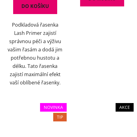
DO KOŠÍKU
Podkladová řasenka
Lash Primer zajistí
správnou péči a výživu
vašim řasám a dodá jim
potřebnou hustotu a
délku. Tato řasenka
zajistí maximální efekt
vaší oblíbené řasenky.
NOVINKA
AKCE
TIP