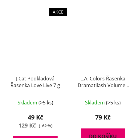
AKCE
J.Cat Podkladová
L.A. Colors Řasenka
Řasenka Love Live 7 g
Dramatilash Volume -
černá 6 ml
Skladem
(>5 ks)
Skladem
(>5 ks)
49 Kč
79 Kč
129 Kč
(–62 %)
DO KOŠÍKU