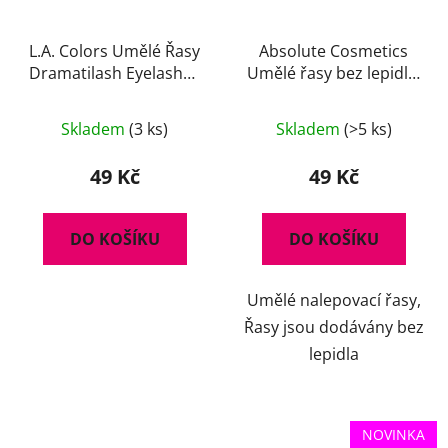
L.A. Colors Umělé Řasy
Absolute Cosmetics
Dramatilash Eyelashes
Umělé řasy bez lepidla,
- Daring
14112/12, černé
Skladem
(3 ks)
Skladem
(>5 ks)
49 Kč
49 Kč
DO KOŠÍKU
DO KOŠÍKU
Umělé nalepovací řasy,
Řasy jsou dodávány bez
lepidla
NOVINKA