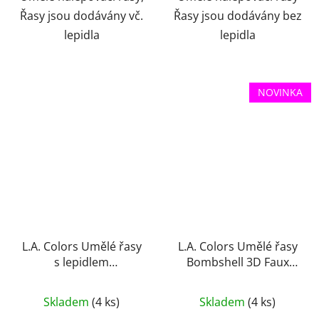
Řasy jsou dodávány vč.
Řasy jsou dodávány bez
lepidla
lepidla
NOVINKA
L.A. Colors Umělé řasy
L.A. Colors Umělé řasy
s lepidlem
Bombshell 3D Faux
Dramatilash, černé
Mink Lash Kit
Průměrné
Skladem
(4 ks)
Skladem
(4 ks)
hodnocení