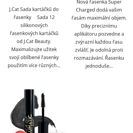
Nová řasenka Super
hvězdiček.
J.Cat Sada kartáčků do
Charged dodá vašim
řasenky Sada 12
řasám maximální objem.
silikonových
Díky preciznímu
řasenkových kartáčků
aplikátoru pozvedne a
od J.Cat Beauty.
zvýrazní každou řasu
Maximalizujte užitek
zvlášť. Je odolná proti
svojí oblíbené řasenky
rozmazávání. Řasenku
použitím více různých...
jednoduše...