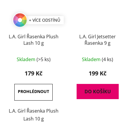
+ VÍCE ODSTÍNŮ
L.A. Girl Řasenka Plush
L.A. Girl Jetsetter
Lash 10 g
Řasenka 9 g
Průměrné
Průměrné
Skladem
(>5 ks)
Skladem
(4 ks)
hodnocení
hodnocení
produktu
produktu
179 Kč
199 Kč
je
je
3,5
5,0
DO KOŠÍKU
z
z
5
5
hvězdiček.
hvězdiček.
L.A. Girl Řasenka Plush
Lash 10 g