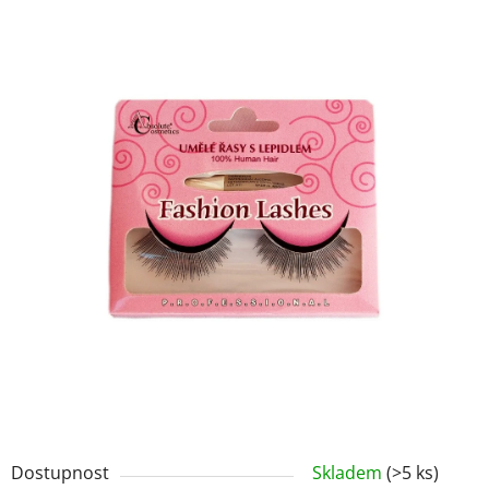
z
5
hvězdiček.
Dostupnost
Skladem
(>5 ks)