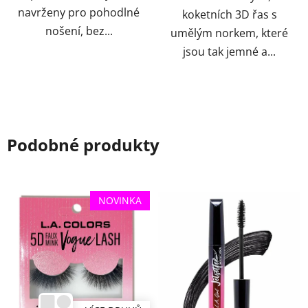
navrženy pro pohodlné
koketních 3D řas s
nošení, bez...
umělým norkem, které
jsou tak jemné a...
Podobné produkty
NOVINKA