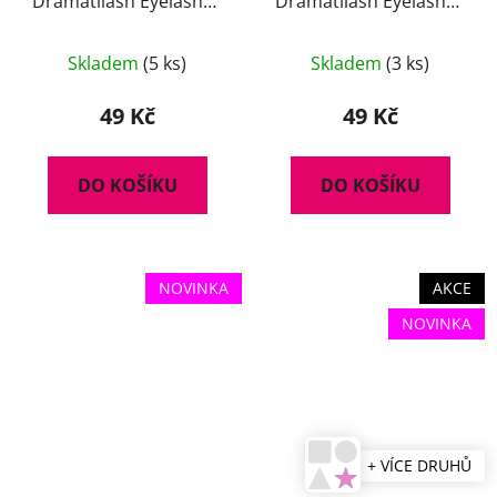
Dramatilash Eyelashes
Dramatilash Eyelashes
- Dreamy
- Dazzling
Průměrné
Skladem
(5 ks)
Skladem
(3 ks)
hodnocení
produktu
49 Kč
49 Kč
je
5,0
DO KOŠÍKU
DO KOŠÍKU
z
5
hvězdiček.
NOVINKA
AKCE
NOVINKA
+ VÍCE DRUHŮ