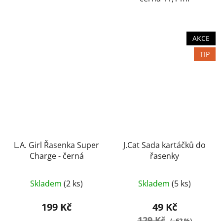
AKCE
TIP
L.A. Girl Řasenka Super
J.Cat Sada kartáčků do
Charge - černá
řasenky
Průměrné
Skladem
(2 ks)
Skladem
(5 ks)
hodnocení
produktu
199 Kč
49 Kč
je
129 Kč
(–62 %)