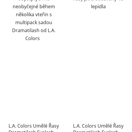
neobyčejné během
lepidla
několika vteřin s
multipack sadou
Dramatilash od L.A.
Colors
L.A. Colors Umělé Řasy
L.A. Colors Umělé Řasy