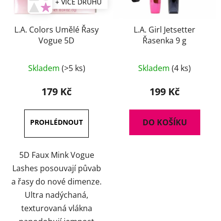
+ VÍCE DRUHŮ
L.A. Colors Umělé Řasy
L.A. Girl Jetsetter
Vogue 5D
Řasenka 9 g
Průměrné
Skladem
(>5 ks)
Skladem
(4 ks)
hodnocení
produktu
179 Kč
199 Kč
je
5,0
DO KOŠÍKU
z
5
hvězdiček.
5D Faux Mink Vogue
Lashes posouvají půvab
a řasy do nové dimenze.
Ultra nadýchaná,
texturovaná vlákna