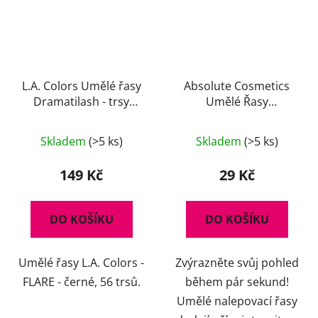
L.A. Colors Umělé řasy
Absolute Cosmetics
Dramatilash - trsy
Umělé Řasy
Flare
14112/T004
Skladem
(>5 ks)
Skladem
(>5 ks)
149 Kč
29 Kč
DO KOŠÍKU
DO KOŠÍKU
Umělé řasy L.A. Colors -
Zvýrazněte svůj pohled
FLARE - černé, 56 trsů.
během pár sekund!
Umělé nalepovací řasy