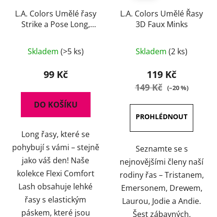
L.A. Colors Umělé řasy
L.A. Colors Umělé Řasy
Strike a Pose Long,
3D Faux Minks
černé
Průměrné
Skladem
(>5 ks)
Skladem
(2 ks)
hodnocení
produktu
99 Kč
119 Kč
je
149 Kč
(–20 %)
5,0
DO KOŠÍKU
z
5
Long řasy, které se
hvězdiček.
pohybují s vámi – stejně
Seznamte se s
jako váš den! Naše
nejnovějšími členy naší
kolekce Flexi Comfort
rodiny řas – Tristanem,
Lash obsahuje lehké
Emersonem, Drewem,
řasy s elastickým
Laurou, Jodie a Andie.
páskem, které jsou
Šest zábavných,