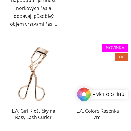
napodobují jemnost
norkových řas a
dodávají působivý
objem vrstvami řas....
NOVINKA
TIP
+ VÍCE ODSTÍNŮ
L.A. Girl Kleštičky na
L.A. Colors Řasenka
Řasy Lash Curler
7ml