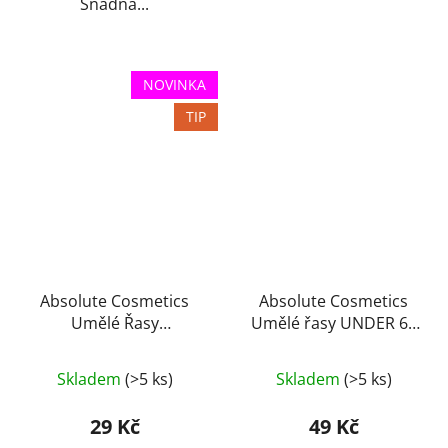
Snadná...
NOVINKA
TIP
Absolute Cosmetics
Absolute Cosmetics
Umělé Řasy
Umělé řasy UNDER 60
14112/T020
trsů 14110-U, černé
Skladem
(>5 ks)
Skladem
(>5 ks)
29 Kč
49 Kč