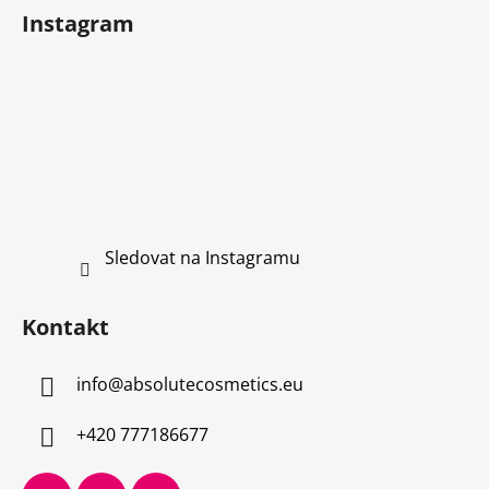
í
Instagram
Sledovat na Instagramu
Kontakt
info
@
absolutecosmetics.eu
+420 777186677