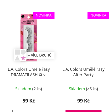
NOVINKA
NOVINKA
+ VÍCE DRUHŮ
L.A. Colors Umělé řasy
L.A. Colors Umělé řasy
DRAMATILASH Xtra
After Party
Průměrné
Skladem
(2 ks)
Skladem
(>5 ks)
hodnocení
produktu
59 Kč
99 Kč
je
4,7