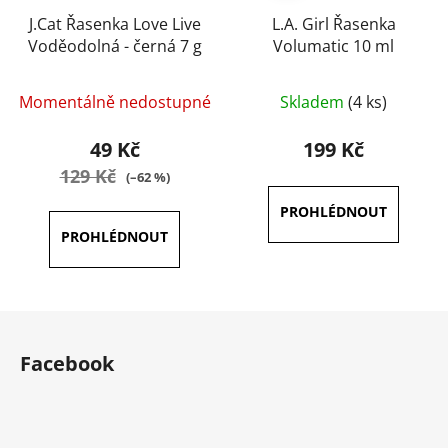
J.Cat Řasenka Love Live
L.A. Girl Řasenka
Voděodolná - černá 7 g
Volumatic 10 ml
Průměrné
Momentálně nedostupné
Skladem
(4 ks)
hodnocení
produktu
49 Kč
199 Kč
je
129 Kč
(–62 %)
3,7
z
5
hvězdiček.
Z
á
Facebook
p
a
t