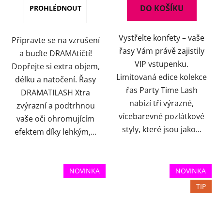
DO KOŠÍKU
z
5
Vystřelte konfety – vaše
hvězdiček.
Připravte se na vzrušení
řasy Vám právě zajistily
a buďte DRAMAtičtí!
VIP vstupenku.
Dopřejte si extra objem,
Limitovaná edice kolekce
délku a natočení. Řasy
řas Party Time Lash
DRAMATILASH Xtra
nabízí tři výrazné,
zvýrazní a podtrhnou
vícebarevné pozlátkové
vaše oči ohromujícím
styly, které jsou jako...
efektem díky lehkým,...
NOVINKA
NOVINKA
TIP