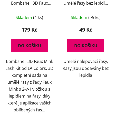
Bombshell 3D Faux
Umělé řasy bez lepidla,
Mink Lash Kit
14112/12, černé
Průměrné
Skladem
(4 ks)
Skladem
(>5 ks)
hodnocení
produktu
179 Kč
49 Kč
je
5,0
DO KOŠÍKU
DO KOŠÍKU
z
5
Bombshell 3D Faux Mink
Umělé nalepovací řasy,
hvězdiček.
Lash Kit od LA Colors. 3D
Řasy jsou dodávány bez
kompletní sada na
lepidla
umělé řasy z řady Faux
Mink s 2-v-1 vložkou s
lepidlem na řasy, díky
které je aplikace vašich
oblíbených řas...