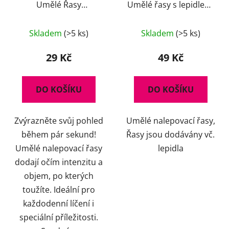
Umělé Řasy
Umělé řasy s lepidlem,
14112/T022
14112/503, černé
Skladem
(>5 ks)
Skladem
(>5 ks)
29 Kč
49 Kč
DO KOŠÍKU
DO KOŠÍKU
Zvýrazněte svůj pohled
Umělé nalepovací řasy,
během pár sekund!
Řasy jsou dodávány vč.
Umělé nalepovací řasy
lepidla
dodají očím intenzitu a
objem, po kterých
toužíte. Ideální pro
každodenní líčení i
speciální příležitosti.