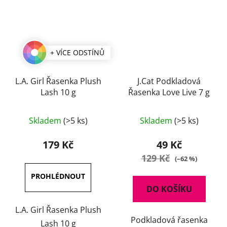
+ VÍCE ODSTÍNŮ
L.A. Girl Řasenka Plush
J.Cat Podkladová
Lash 10 g
Řasenka Love Live 7 g
Průměrné
Skladem
(>5 ks)
Skladem
(>5 ks)
hodnocení
produktu
179 Kč
49 Kč
je
129 Kč
(–62 %)
3,5
z
DO KOŠÍKU
5
hvězdiček.
L.A. Girl Řasenka Plush
Podkladová řasenka
Lash 10 g