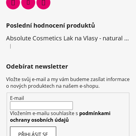
Poslední hodnocení produktů
Absolute Cosmetics Lak na Vlasy - natural 1000 ml
|
Hodnocení produktu je 5 z 5 hvězdiček.
Odebírat newsletter
Vložte svůj e-mail a my vám budeme zasílat informace
o nových produktech na našem e-shopu.
E-mail
Vložením e-mailu souhlasíte s
podmínkami
ochrany osobních údajů
PŘIHLÁSIT SE