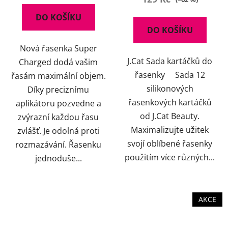
5,0
DO KOŠÍKU
z
DO KOŠÍKU
5
Nová řasenka Super
hvězdiček.
J.Cat Sada kartáčků do
Charged dodá vašim
řasenky Sada 12
řasám maximální objem.
silikonových
Díky preciznímu
řasenkových kartáčků
aplikátoru pozvedne a
od J.Cat Beauty.
zvýrazní každou řasu
Maximalizujte užitek
zvlášť. Je odolná proti
svojí oblíbené řasenky
rozmazávání. Řasenku
použitím více různých...
jednoduše...
AKCE