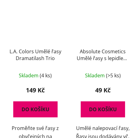
L.A. Colors Umělé řasy
Absolute Cosmetics
Dramatilash Trio
Umělé řasy s lepidlem,
14112/76, černé
Průměrné
Skladem
(4 ks)
Skladem
(>5 ks)
hodnocení
produktu
149 Kč
49 Kč
je
5,0
DO KOŠÍKU
DO KOŠÍKU
z
5
Proměňte své řasy z
Umělé nalepovací řasy,
hvězdiček.
obyčejných na
Řasy jsou dodávány vč.