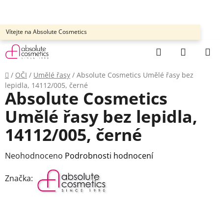
Přejít
na
obsah
Vítejte na Absolute Cosmetics
Hledat
NÁKUP
KOŠÍK
Domů
/
OČI
/
Umělé řasy
/
Absolute Cosmetics Umělé řasy bez
lepidla, 14112/005, černé
Absolute Cosmetics
Umělé řasy bez lepidla,
14112/005, černé
Průměrné
Neohodnoceno
Podrobnosti hodnocení
hodnocení
Značka:
produktu
je
0,0