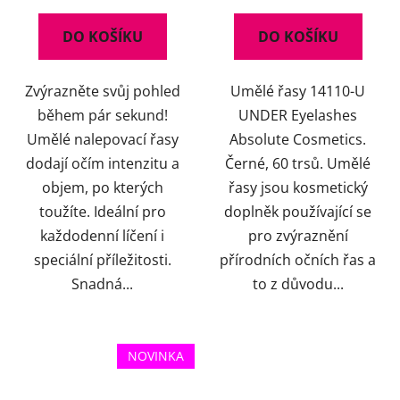
DO KOŠÍKU
DO KOŠÍKU
Zvýrazněte svůj pohled
Umělé řasy 14110-U
během pár sekund!
UNDER Eyelashes
Umělé nalepovací řasy
Absolute Cosmetics.
dodají očím intenzitu a
Černé, 60 trsů. Umělé
objem, po kterých
řasy jsou kosmetický
toužíte. Ideální pro
doplněk používající se
každodenní líčení i
pro zvýraznění
speciální příležitosti.
přírodních očních řas a
Snadná...
to z důvodu...
NOVINKA