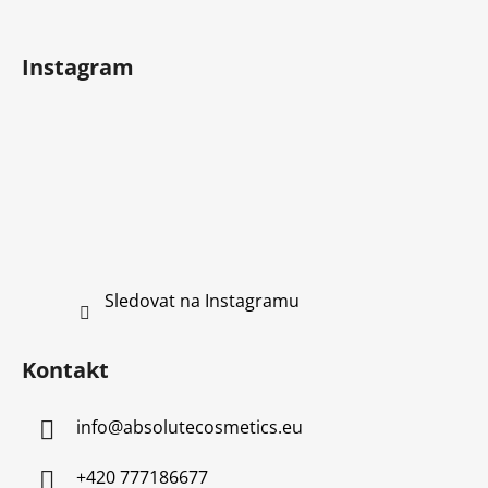
t
í
Instagram
Sledovat na Instagramu
Kontakt
info
@
absolutecosmetics.eu
+420 777186677