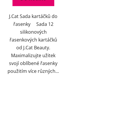
5
hvězdiček.
J.Cat Sada kartáčků do
řasenky Sada 12
silikonových
řasenkových kartáčků
od J.Cat Beauty.
Maximalizujte užitek
svojí oblíbené řasenky
použitím více různých...