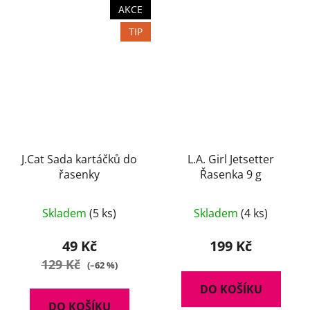
AKCE
TIP
J.Cat Sada kartáčků do
L.A. Girl Jetsetter
řasenky
Řasenka 9 g
Průměrné
Skladem
(5 ks)
Skladem
(4 ks)
hodnocení
produktu
49 Kč
199 Kč
je
129 Kč
(–62 %)
5,0
DO KOŠÍKU
z
DO KOŠÍKU