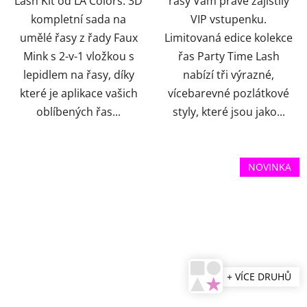
Lash Kit od LA Colors. 3D
řasy Vám právě zajistily
kompletní sada na
VIP vstupenku.
umělé řasy z řady Faux
Limitovaná edice kolekce
Mink s 2-v-1 vložkou s
řas Party Time Lash
lepidlem na řasy, díky
nabízí tři výrazné,
které je aplikace vašich
vícebarevné pozlátkové
oblíbených řas...
styly, které jsou jako...
NOVINKA
+ VÍCE DRUHŮ