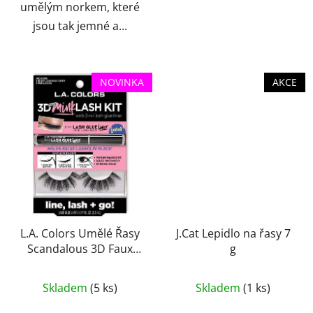
umělým norkem, které
jsou tak jemné a...
NOVINKA
AKCE
L.A. Colors Umělé Řasy
J.Cat Lepidlo na řasy 7
Scandalous 3D Faux
g
Mink Lash Kit
Průměrné
Skladem
(5 ks)
Skladem
(1 ks)
hodnocení