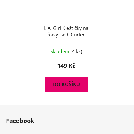
L.A. Girl Kleštičky na
Řasy Lash Curler
Skladem
(4 ks)
149 Kč
DO KOŠÍKU
Z
á
Facebook
p
a