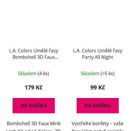
L.A. Colors Umělé řasy
L.A. Colors Umělé řasy
Bombshell 3D Faux
Party All Night
Mink Lash Kit
Průměrné
Skladem
(4 ks)
Skladem
(>5 ks)
hodnocení
produktu
179 Kč
99 Kč
je
5,0
DO KOŠÍKU
DO KOŠÍKU
z
5
Bombshell 3D Faux Mink
Vystřelte konfety – vaše
hvězdiček.