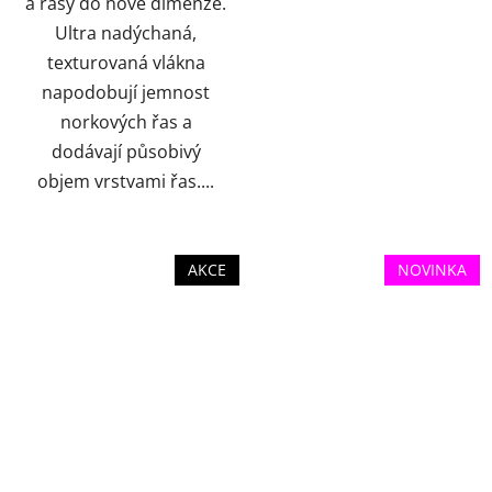
a řasy do nové dimenze.
Ultra nadýchaná,
texturovaná vlákna
napodobují jemnost
norkových řas a
dodávají působivý
objem vrstvami řas....
AKCE
NOVINKA