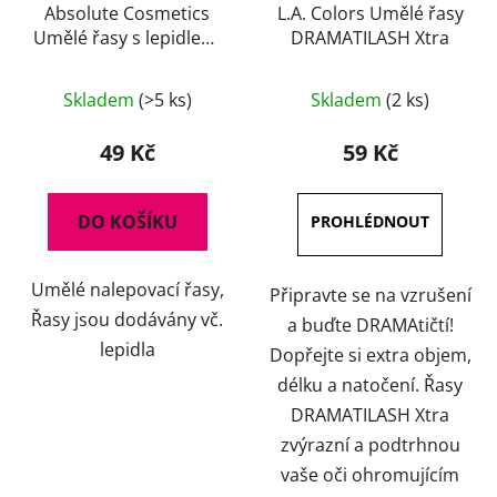
Absolute Cosmetics
L.A. Colors Umělé řasy
Umělé řasy s lepidlem,
DRAMATILASH Xtra
14112/20, černé
Průměrné
Skladem
(>5 ks)
Skladem
(2 ks)
hodnocení
produktu
49 Kč
59 Kč
je
4,7
DO KOŠÍKU
z
5
Umělé nalepovací řasy,
hvězdiček.
Připravte se na vzrušení
Řasy jsou dodávány vč.
a buďte DRAMAtičtí!
lepidla
Dopřejte si extra objem,
délku a natočení. Řasy
DRAMATILASH Xtra
zvýrazní a podtrhnou
vaše oči ohromujícím