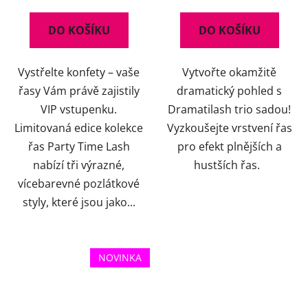
DO KOŠÍKU
DO KOŠÍKU
Vystřelte konfety – vaše
Vytvořte okamžitě
řasy Vám právě zajistily
dramatický pohled s
VIP vstupenku.
Dramatilash trio sadou!
Limitovaná edice kolekce
Vyzkoušejte vrstvení řas
řas Party Time Lash
pro efekt plnějších a
nabízí tři výrazné,
hustších řas.
vícebarevné pozlátkové
styly, které jsou jako...
NOVINKA