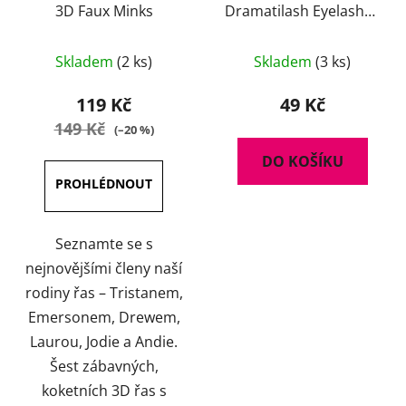
3D Faux Minks
Dramatilash Eyelashes
- Dazzling
Průměrné
Skladem
(2 ks)
Skladem
(3 ks)
hodnocení
produktu
119 Kč
49 Kč
je
149 Kč
(–20 %)
5,0
DO KOŠÍKU
z
5
hvězdiček.
Seznamte se s
nejnovějšími členy naší
rodiny řas – Tristanem,
Emersonem, Drewem,
Laurou, Jodie a Andie.
Šest zábavných,
koketních 3D řas s