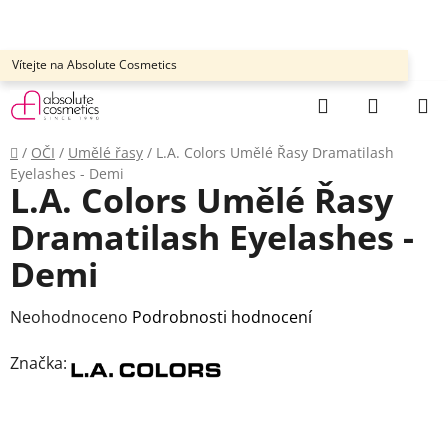
Přejít
na
obsah
Vítejte na Absolute Cosmetics
Hledat
NÁKUP
KOŠÍK
Domů
/
OČI
/
Umělé řasy
/
L.A. Colors Umělé Řasy Dramatilash
Eyelashes - Demi
L.A. Colors Umělé Řasy
Dramatilash Eyelashes -
Demi
Průměrné
Neohodnoceno
Podrobnosti hodnocení
hodnocení
Značka:
produktu
je
0,0