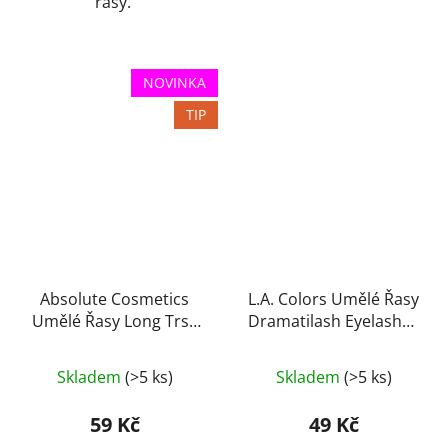
řasy.
NOVINKA
TIP
Absolute Cosmetics
L.A. Colors Umělé Řasy
Umělé Řasy Long Trsy
Dramatilash Eyelashes
Black Edition 14110-LB
- Demure
Skladem
(>5 ks)
Skladem
(>5 ks)
59 Kč
49 Kč