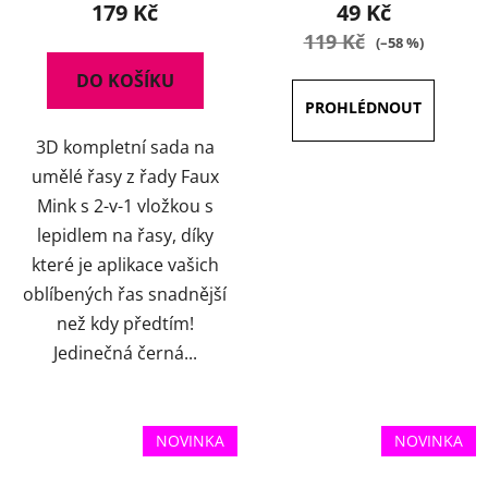
produktu
179 Kč
49 Kč
je
119 Kč
(–58 %)
5,0
DO KOŠÍKU
z
5
3D kompletní sada na
hvězdiček.
umělé řasy z řady Faux
Mink s 2-v-1 vložkou s
lepidlem na řasy, díky
které je aplikace vašich
oblíbených řas snadnější
než kdy předtím!
Jedinečná černá...
NOVINKA
NOVINKA