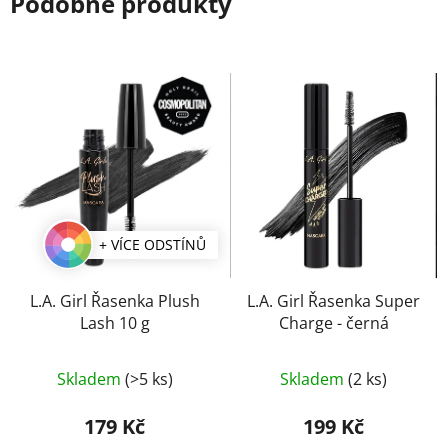
Podobné produkty
+ VÍCE ODSTÍNŮ
L.A. Girl Řasenka Plush
L.A. Girl Řasenka Super
Lash 10 g
Charge - černá
Průměrné
Průměrné
Skladem
(>5 ks)
Skladem
(2 ks)
hodnocení
hodnocení
produktu
produktu
179 Kč
199 Kč
je
je