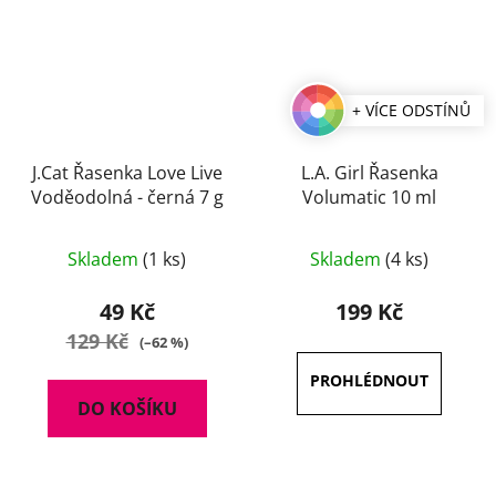
+ VÍCE ODSTÍNŮ
J.Cat Řasenka Love Live
L.A. Girl Řasenka
Voděodolná - černá 7 g
Volumatic 10 ml
Průměrné
Skladem
(1 ks)
Skladem
(4 ks)
hodnocení
produktu
49 Kč
199 Kč
je
129 Kč
(–62 %)
3,7
z
DO KOŠÍKU
5
hvězdiček.