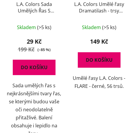
L.A. Colors Sada
L.A. Colors Umělé řasy
Umělých Řas S
Dramatilash - trsy
Lepidlem
Flare
Skladem
(>5 ks)
Skladem
(>5 ks)
29 Kč
149 Kč
199 Kč
(–85 %)
DO KOŠÍKU
DO KOŠÍKU
Umělé řasy L.A. Colors -
Sada umělých řas s
FLARE - černé, 56 trsů.
nejkrásnějšími tvary řas,
se kterými budou vaše
oči neodolatelně
přitažlivé. Balení
obsahuje i lepidlo na