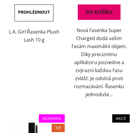
3,5
5,0
DO KOŠÍKU
z
z
5
5
Nová řasenka Super
hvězdiček.
hvězdiček.
L.A. Girl Řasenka Plush
Charged dodá vašim
Lash 10 g
řasám maximální objem.
Díky preciznímu
aplikátoru pozvedne a
zvýrazní každou řasu
zvlášť. Je odolná proti
rozmazávání. Řasenku
jednoduše...
NOVINKA
AKCE
TIP