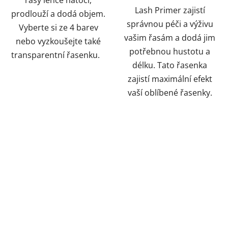
řasy lehce natočí,
Lash Primer zajistí
prodlouží a dodá objem.
správnou péči a výživu
Vyberte si ze 4 barev
vašim řasám a dodá jim
nebo vyzkoušejte také
potřebnou hustotu a
transparentní řasenku.
délku. Tato řasenka
zajistí maximální efekt
vaší oblíbené řasenky.