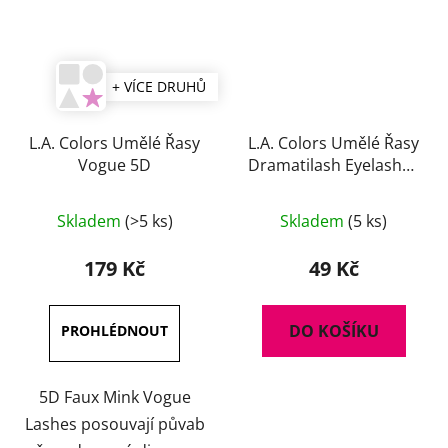
+ VÍCE DRUHŮ
L.A. Colors Umělé Řasy
L.A. Colors Umělé Řasy
Vogue 5D
Dramatilash Eyelashes
- Dreamy
Průměrné
Skladem
(>5 ks)
Skladem
(5 ks)
hodnocení
produktu
179 Kč
49 Kč
je
5,0
DO KOŠÍKU
z
5
hvězdiček.
5D Faux Mink Vogue
Lashes posouvají půvab