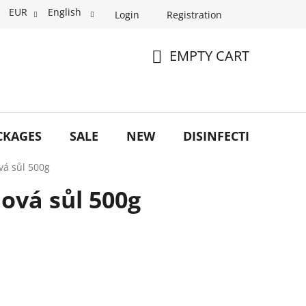
EUR
English
Login
Registration
EMPTY CART
SHOPPING
CART
CKAGES
SALE
NEW
DISINFECTION
O
vá sůl 500g
ová sůl 500g