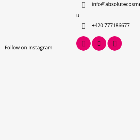
info
@
absolutecosme
u
+420 777186677
Follow on Instagram