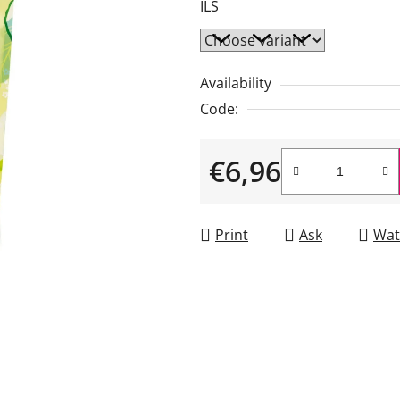
ILS
0,0
out
of
Availability
5
Code:
stars.
€6,96
Measure price:
Print
Ask
Wat