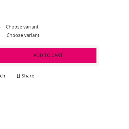
Choose variant
Choose variant
ADD TO CART
ch
Share