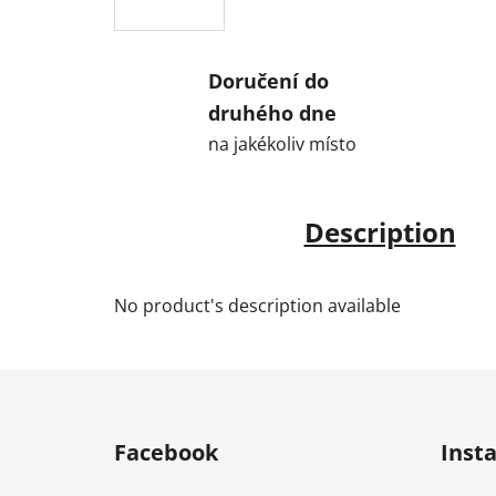
Doručení do
druhého dne
na jakékoliv místo
Description
No product's description available
F
o
Facebook
Inst
o
t