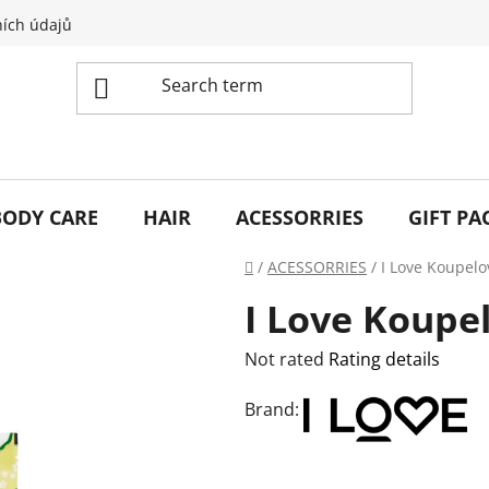
ích údajů
BODY CARE
HAIR
ACESSORRIES
GIFT PA
Home
/
ACESSORRIES
/
I Love Koupelo
I Love Koupel
The
Not rated
Rating details
average
Brand:
product
rating
is