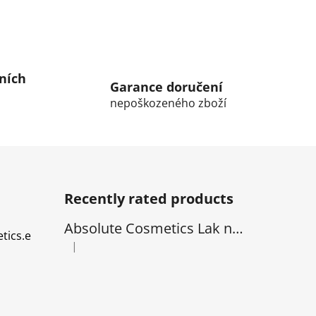
ních
Garance doručení
nepoškozeného zboží
Recently rated products
Absolute Cosmetics Lak na Vlasy - natural 1000 ml
tics.e
|
The product rating is 5 out of 5 stars.