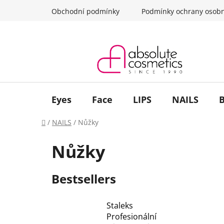
Skip
Obchodní podmínky
Podmínky ochrany osobn
to
content
Eyes
Face
LIPS
NAILS
Home
/
NAILS
/
Nůžky
Nůžky
Bestsellers
Staleks
Profesionální