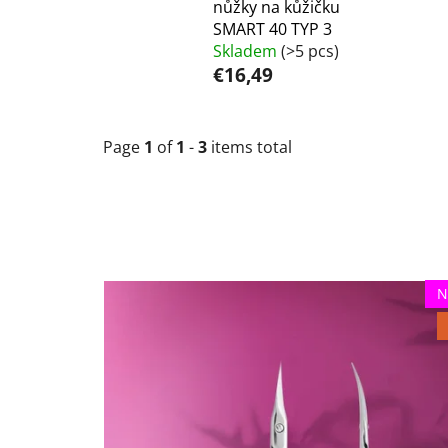
nůžky na kůžičku
SMART 40 TYP 3
Skladem
(>5 pcs)
€16,49
Page
1
of
1
-
3
items total
L
N
i
s
t
o
f
p