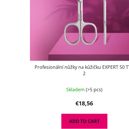
r
o
d
u
c
t
s
Profesionální nůžky na kůžičku EXPERT 50 
2
Skladem
(>5 pcs)
€18,56
ADD TO CART