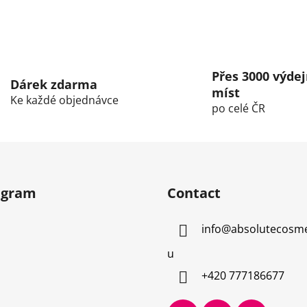
L
i
s
Přes 3000 výdej
t
Dárek zdarma
míst
i
Ke každé objednávce
po celé ČR
n
g
c
o
n
t
agram
Contact
r
o
info
@
absolutecosme
l
s
u
+420 777186677