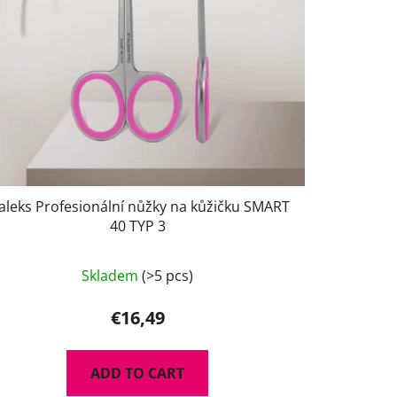
g
aleks Profesionální nůžky na kůžičku SMART
40 TYP 3
Skladem
(>5 pcs)
€16,49
ADD TO CART