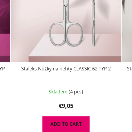
TYP
Staleks Nůžky na nehty CLASSIC 62 TYP 2
St
Skladem
(4 pcs)
€9,05
ADD TO CART