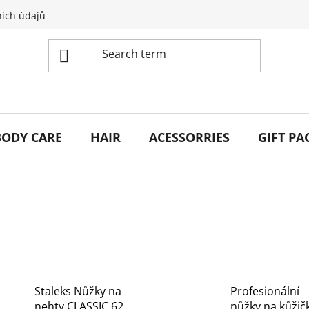
ích údajů
BODY CARE
HAIR
ACESSORRIES
GIFT PA
Staleks Nůžky na
Profesionální
nehty CLASSIC 62
nůžky na kůžič