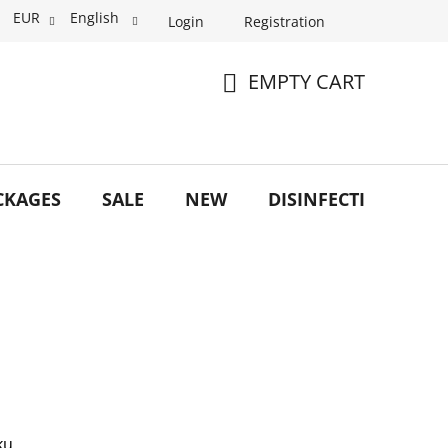
EUR
English
Login
Registration
EMPTY CART
SHOPPING
CART
CKAGES
SALE
NEW
DISINFECTION
O
ku