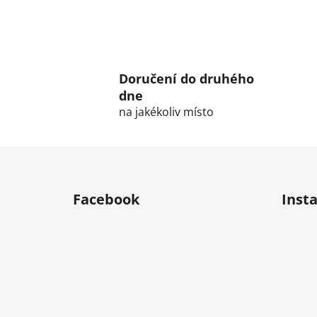
Doručení do druhého
dne
na jakékoliv místo
F
o
Facebook
Inst
o
t
e
r