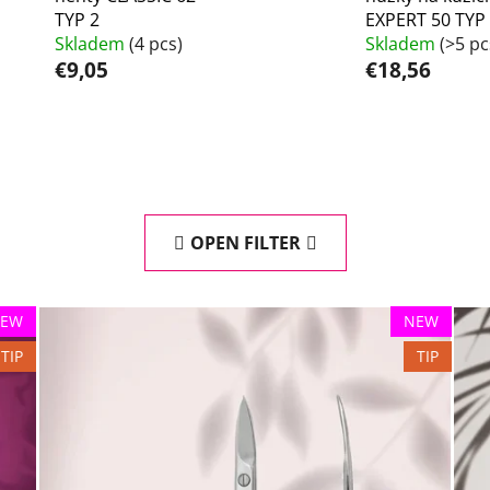
TYP 2
EXPERT 50 TYP
Skladem
(4 pcs)
Skladem
(>5 pc
€9,05
€18,56
OPEN FILTER
EW
NEW
TIP
TIP