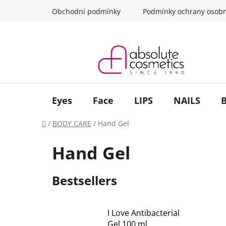
Skip
Obchodní podmínky
Podmínky ochrany osobn
to
content
Eyes
Face
LIPS
NAILS
Home
/
BODY CARE
/
Hand Gel
Hand Gel
Bestsellers
I Love Antibacterial
Gel 100 ml