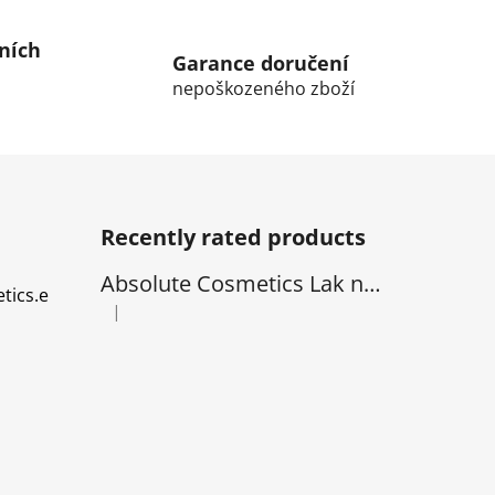
ních
Garance doručení
nepoškozeného zboží
Recently rated products
Absolute Cosmetics Lak na Vlasy - natural 1000 ml
tics.e
|
The product rating is 5 out of 5 stars.