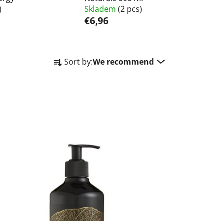
)
Skladem
(2 pcs)
€6,96
P
Sort by:
We recommend
r
o
d
u
c
t
s
o
r
t
i
n
g