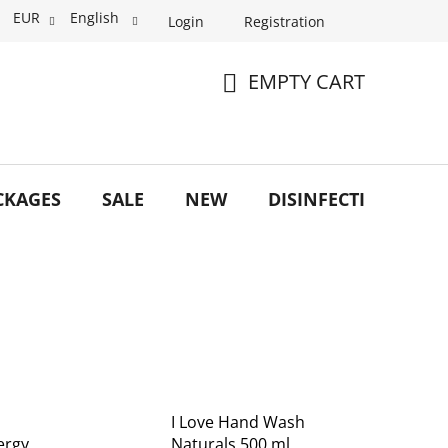
EUR
English
Login
Registration
EMPTY CART
SHOPPING
CART
CKAGES
SALE
NEW
DISINFECTION
O
I Love Hand Wash
ergy
Naturals 500 ml