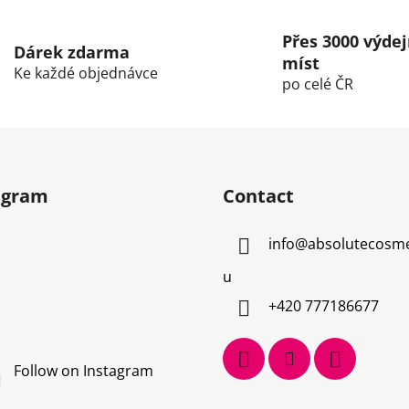
i
s
Přes 3000 výdej
t
Dárek zdarma
míst
i
Ke každé objednávce
po celé ČR
n
g
c
o
n
t
agram
Contact
r
o
info
@
absolutecosme
l
s
u
+420 777186677
Follow on Instagram