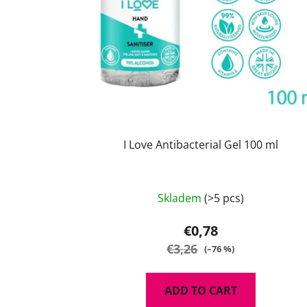
o
d
u
c
t
s
I Love Antibacterial Gel 100 ml
The
Skladem
(>5 pcs)
average
product
€0,78
rating
€3,26
(–76 %)
is
5,0
ADD TO CART
out