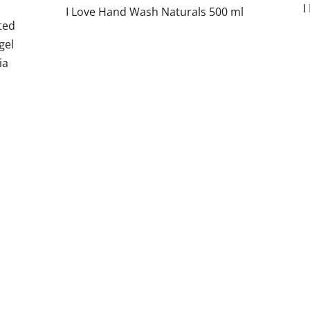
I
I Love Hand Wash Naturals 500 ml
ted
gel
ia