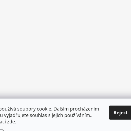
používá soubory cookie. Dalším procházením
Reject
 vyjadřujete souhlas s jejich používáním..
mací
zde
.
g & Delivery
Contact
Private Data Protection GDPR
About