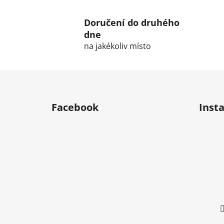
Doručení do druhého
dne
na jakékoliv místo
F
o
Facebook
Inst
o
t
e
r