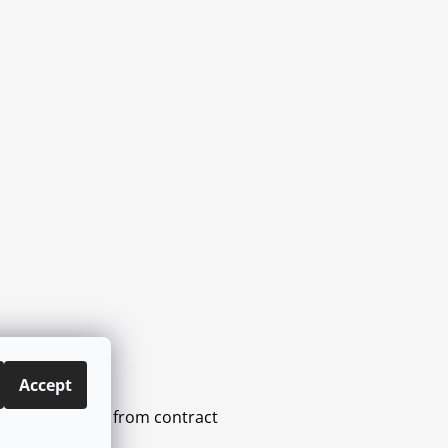
Accept
 US
Withdraw from contract