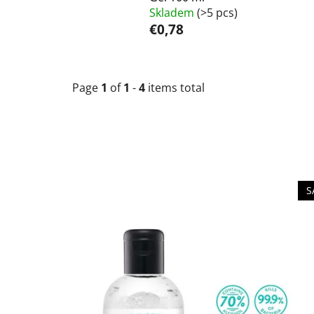
Skladem
(>5 pcs)
€0,78
Page
1
of
1
-
4
items total
L
S
i
s
t
o
f
p
r