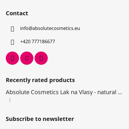
Contact
info
@
absolutecosmetics.eu
+420 777186677
Recently rated products
Absolute Cosmetics Lak na Vlasy - natural 1000 ml
|
The product rating is 5 out of 5 stars.
Subscribe to newsletter