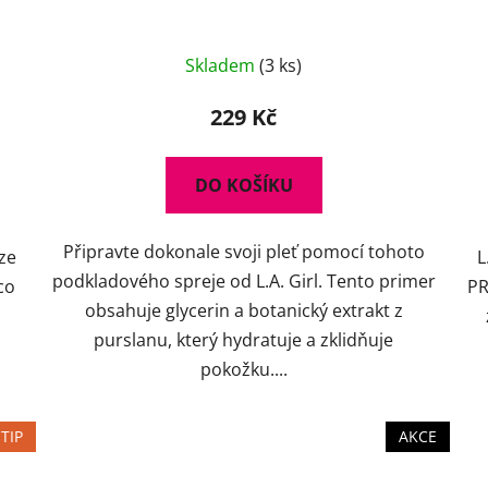
Průměrné
Skladem
(3 ks)
hodnocení
produktu
229 Kč
je
5,0
DO KOŠÍKU
z
5
Připravte dokonale svoji pleť pomocí tohoto
hvězdiček.
áze
L
podkladového spreje od L.A. Girl. Tento primer
co
PR
obsahuje glycerin a botanický extrakt z
purslanu, který hydratuje a zklidňuje
pokožku....
TIP
AKCE