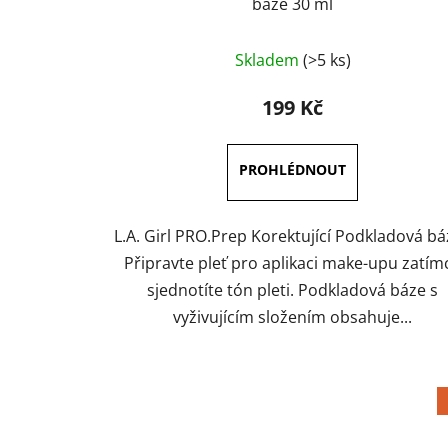
báze 30 ml
Průměrné
Skladem
(>5 ks)
hodnocení
produktu
199 Kč
je
4,5
z
5
hvězdiček.
L.A. Girl PRO.Prep Korektující Podkladová b
Připravte pleť pro aplikaci make-upu zatím
sjednotíte tón pleti. Podkladová báze s
vyživujícím složením obsahuje...