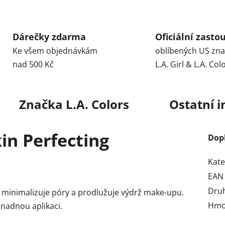
Dárečky zdarma
Oficiální zasto
Ke všem objednávkám
oblíbených US zn
nad 500 Kč
L.A. Girl & L.A. Col
Značka
L.A. Colors
Ostatní 
kin Perfecting
Dop
Kate
EAN
Dru
, minimalizuje póry a prodlužuje výdrž make-upu.
Hmo
nadnou aplikaci.