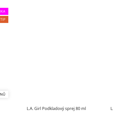
NKA
TIP
ÍNŮ
L.A. Girl Podkladový sprej 80 ml
L