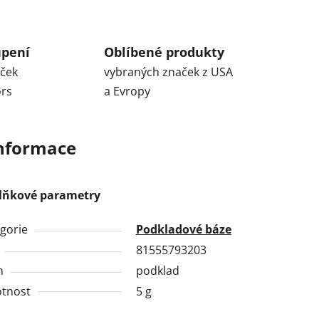
upení
Oblíbené produkty
aček
vybraných značek z USA
ors
a Evropy
informace
lňkové parametry
gorie
Podkladové báze
81555793203
h
podklad
tnost
5 g