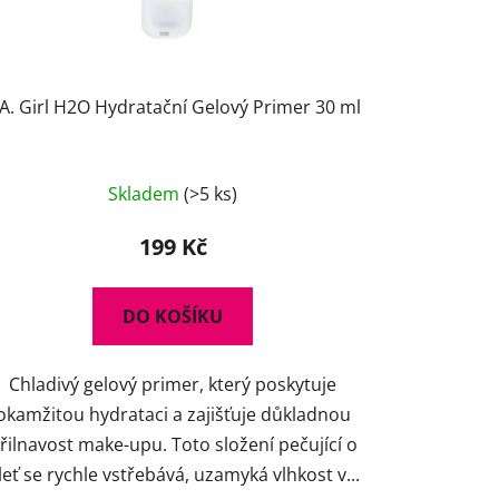
.A. Girl H2O Hydratační Gelový Primer 30 ml
Skladem
(>5 ks)
199 Kč
DO KOŠÍKU
Chladivý gelový primer, který poskytuje
okamžitou hydrataci a zajišťuje důkladnou
řilnavost make-upu. Toto složení pečující o
leť se rychle vstřebává, uzamyká vlhkost v...