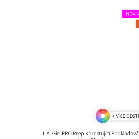
NOVI
+ VÍCE ODST
L.A. Girl PRO.Prep Korektující Podkladová