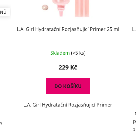
ÍNŮ
L.A. Girl Hydratační Rozjasňujicí Primer 25 ml
L
Skladem
(>5 ks)
229 Kč
DO KOŠÍKU
L.A. Girl Hydratační Rozjasňujicí Primer
k
p
w
p