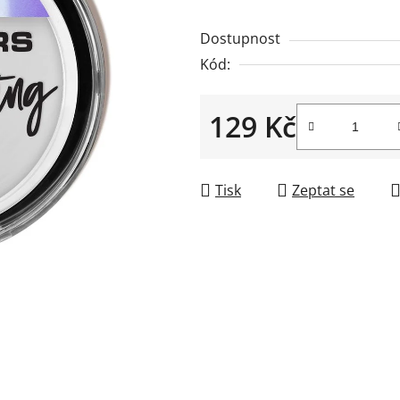
0,0
Dostupnost
z
Kód:
5
hvězdiček.
129 Kč
Měrná cena:
Tisk
Zeptat se