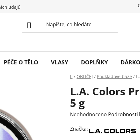
ích údajů
PÉČE O TĚLO
VLASY
DOPLŇKY
DÁRKO
Domů
/
OBLIČEJ
/
Podkladové báze
/
L.
L.A. Colors P
5 g
Průměrné
Neohodnoceno
Podrobnosti
hodnocení
Značka:
produktu
je