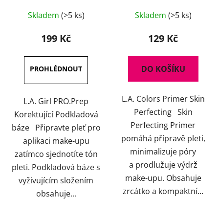
Průměrné
Skladem
(>5 ks)
Skladem
(>5 ks)
hodnocení
produktu
199 Kč
129 Kč
je
4,5
DO KOŠÍKU
z
5
L.A. Colors Primer Skin
hvězdiček.
L.A. Girl PRO.Prep
Perfecting Skin
Korektující Podkladová
Perfecting Primer
báze Připravte pleť pro
pomáhá přípravě pleti,
aplikaci make-upu
minimalizuje póry
zatímco sjednotíte tón
a prodlužuje výdrž
pleti. Podkladová báze s
make-upu. Obsahuje
vyživujícím složením
zrcátko a kompaktní...
obsahuje...