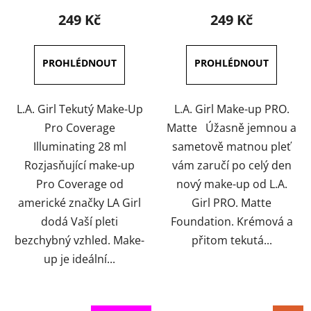
produktu
produktu
249 Kč
249 Kč
je
je
3,6
4,5
z
z
5
5
hvězdiček.
hvězdiček.
L.A. Girl Tekutý Make-Up
L.A. Girl Make-up PRO.
Pro Coverage
Matte Úžasně jemnou a
Illuminating 28 ml
sametově matnou pleť
Rozjasňující make-up
vám zaručí po celý den
Pro Coverage od
nový make-up od L.A.
americké značky LA Girl
Girl PRO. Matte
dodá Vaší pleti
Foundation. Krémová a
bezchybný vzhled. Make-
přitom tekutá...
up je ideální...