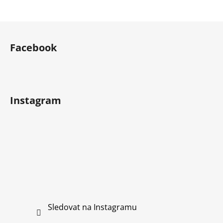
Z
á
Facebook
p
a
t
í
Instagram
Sledovat na Instagramu