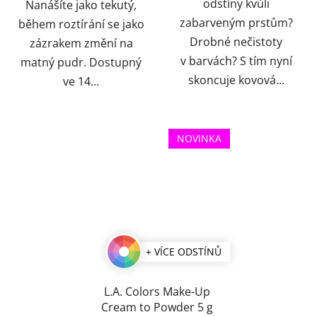
odstíny kvůli
Nanášíte jako tekutý,
zabarveným prstům?
během roztírání se jako
Drobné nečistoty
zázrakem změní na
v barvách? S tím nyní
matný pudr. Dostupný
skoncuje kovová...
ve 14...
NOVINKA
+ VÍCE ODSTÍNŮ
L.A. Colors Make-Up
Cream to Powder 5 g