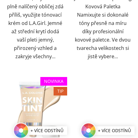
plně nalíčený obličej zdá
Kovová Paletka
příliš, využijte tónovací
Namixujte si dokonalé
krém od L.A.Girl. Jemné
tóny přesně na míru
až střední krytí dodá
díky profesionální
vaší pleti jemný,
kovové paletce. Ve dvou
přirozený vzhled a
tvarecha velikostech si
zakryje všechny...
jistě vybere...
NOVINKA
TIP
+ VÍCE ODSTÍNŮ
+ VÍCE ODSTÍNŮ