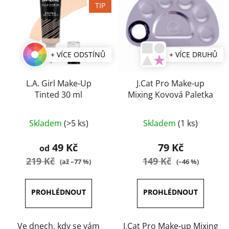
TIP
+ VÍCE ODSTÍNŮ
+ VÍCE DRUHŮ
L.A. Girl Make-Up
J.Cat Pro Make-up
Tinted 30 ml
Mixing Kovová Paletka
Průměrné
Skladem
(>5 ks)
Skladem
(1 ks)
hodnocení
produktu
49 Kč
79 Kč
od
je
219 Kč
149 Kč
(až –77 %)
(–46 %)
5,0
z
5
hvězdiček.
Ve dnech, kdy se vám
J.Cat Pro Make-up Mixing