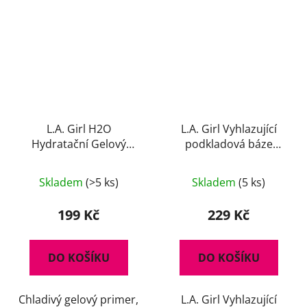
L.A. Girl H2O
L.A. Girl Vyhlazující
Hydratační Gelový
podkladová báze
Primer 30 ml
Blurring Putty Primer
15g
Skladem
(>5 ks)
Skladem
(5 ks)
199 Kč
229 Kč
DO KOŠÍKU
DO KOŠÍKU
Chladivý gelový primer,
L.A. Girl Vyhlazující