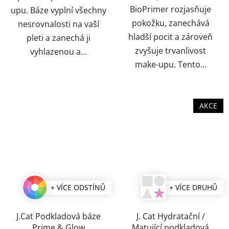
BioPrimer rozjasňuje
upu. Báze vyplní všechny
pokožku, zanechává
nesrovnalosti na vaší
hladší pocit a zároveň
pleti a zanechá ji
zvyšuje trvanlivost
vyhlazenou a...
make-upu. Tento...
AKCE
+ VÍCE ODSTÍNŮ
+ VÍCE DRUHŮ
J.Cat Podkladová báze
J. Cat Hydratační /
Prime & Glow
Matující podkladová