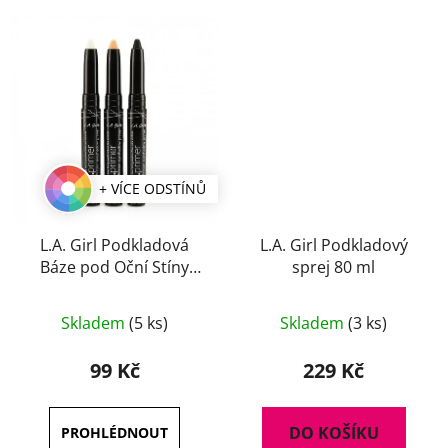
+ VÍCE ODSTÍNŮ
L.A. Girl Podkladová
L.A. Girl Podkladový
Báze pod Oční Stíny
sprej 80 ml
HD PRO Stick 14,1 g
Průměrné
Skladem
(5 ks)
Skladem
(3 ks)
hodnocení
produktu
99 Kč
229 Kč
je
5,0
DO KOŠÍKU
z