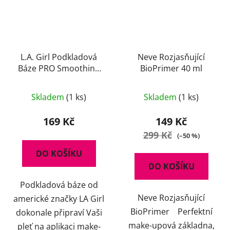
L.A. Girl Podkladová
Neve Rozjasňující
Báze PRO Smoothing
BioPrimer 40 ml
Face Primer 15 ml
Skladem
(1 ks)
Skladem
(1 ks)
169 Kč
149 Kč
299 Kč
(–50 %)
DO KOŠÍKU
DO KOŠÍKU
Podkladová báze od
Neve Rozjasňující
americké značky LA Girl
BioPrimer Perfektní
dokonale připraví Vaši
make-upová základna,
pleť na aplikaci make-