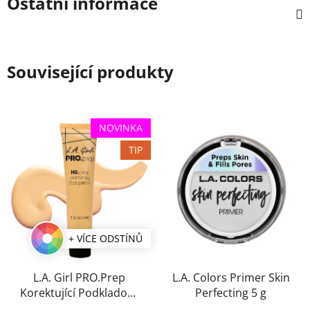
Ostatní informace
Související produkty
NOVINKA
TIP
+ VÍCE ODSTÍNŮ
L.A. Girl PRO.Prep
L.A. Colors Primer Skin
Korektující Podkladová
Perfecting 5 g
báze 30 ml