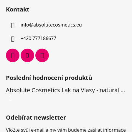
Kontakt
info
@
absolutecosmetics.eu
+420 777186677
Poslední hodnocení produktů
Absolute Cosmetics Lak na Vlasy - natural 1000 ml
|
Hodnocení produktu je 5 z 5 hvězdiček.
Odebírat newsletter
Vložte svůj e-mail a my vám budeme zasílat informace