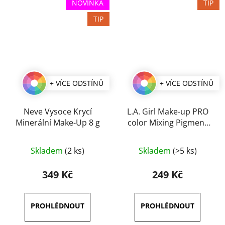
NOVINKA
TIP
TIP
+ VÍCE ODSTÍNŮ
+ VÍCE ODSTÍNŮ
Neve Vysoce Krycí
L.A. Girl Make-up PRO
Minerální Make-Up 8 g
color Mixing Pigment
30 ml
Průměrné
Průměrné
Skladem
(2 ks)
Skladem
(>5 ks)
hodnocení
hodnocení
produktu
produktu
349 Kč
249 Kč
je
je
3,0
3,5
z
z
5
5