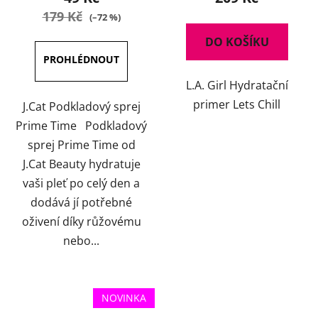
179 Kč
(–72 %)
DO KOŠÍKU
L.A. Girl Hydratační
primer Lets Chill
J.Cat Podkladový sprej
Prime Time Podkladový
sprej Prime Time od
J.Cat Beauty hydratuje
vaši pleť po celý den a
dodává jí potřebné
oživení díky růžovému
nebo...
NOVINKA