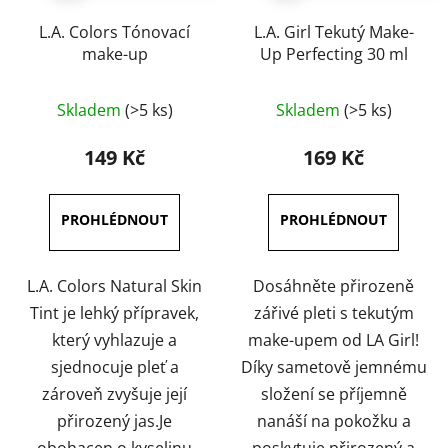
L.A. Colors Tónovací
L.A. Girl Tekutý Make-
make-up
Up Perfecting 30 ml
Průměrné
Skladem
(>5 ks)
Skladem
(>5 ks)
hodnocení
produktu
149 Kč
169 Kč
je
4,5
z
5
hvězdiček.
L.A. Colors Natural Skin
Dosáhněte přirozeně
Tint je lehký přípravek,
zářivé pleti s tekutým
který vyhlazuje a
make-upem od LA Girl!
sjednocuje pleť a
Díky sametově jemnému
zároveň zvyšuje její
složení se příjemně
přirozený jas.Je
nanáší na pokožku a