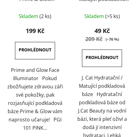
Illuminator 30 g
báze 20 ml
Skladem
(2 ks)
Skladem
(>5 ks)
199 Kč
49 Kč
209 Kč
(–76 %)
Prime and Glow Face
J. Cat Hydratační /
Illuminator Pokud
Matující podkladová
zbožňujete zdravou záři
báze Hydratační
své pokožky, pak
podkladová báze od
rozjasňující podkladová
J.Cat Beauty na vodní
báze Prime & Glow vám
bázi, která pleť oživí a
naprosto učaruje! PGI
dodá jí intenzivní
101 PINK...
hydrataci. Lehká