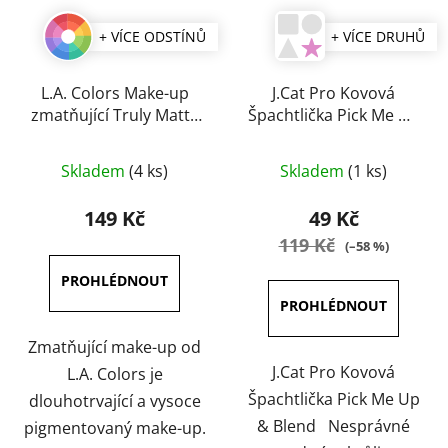
+ VÍCE ODSTÍNŮ
+ VÍCE DRUHŮ
L.A. Colors Make-up
J.Cat Pro Kovová
zmatňující Truly Matte
Špachtlička Pick Me Up
40 ml
& Blend
Průměrné
Průměrné
Skladem
(4 ks)
Skladem
(1 ks)
hodnocení
hodnocení
produktu
produktu
149 Kč
49 Kč
je
je
119 Kč
(–58 %)
3,8
5,0
z
z
5
5
hvězdiček.
hvězdiček.
Zmatňující make-up od
J.Cat Pro Kovová
L.A. Colors je
Špachtlička Pick Me Up
dlouhotrvající a vysoce
& Blend Nesprávné
pigmentovaný make-up.