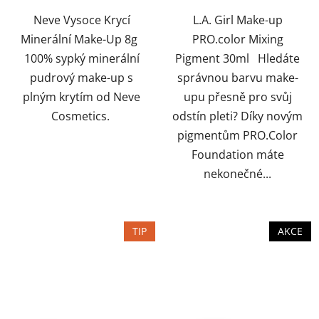
hvězdiček.
hvězdiček.
Neve Vysoce Krycí
L.A. Girl Make-up
Minerální Make-Up 8g
PRO.color Mixing
100% sypký minerální
Pigment 30ml Hledáte
pudrový make-up s
správnou barvu make-
plným krytím od Neve
upu přesně pro svůj
Cosmetics.
odstín pleti? Díky novým
pigmentům PRO.Color
Foundation máte
nekonečné...
TIP
AKCE