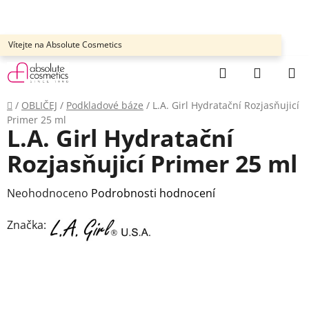
Přejít
na
obsah
Vítejte na Absolute Cosmetics
Hledat
NÁKUP
KOŠÍK
Domů
/
OBLIČEJ
/
Podkladové báze
/
L.A. Girl Hydratační Rozjasňujicí
Primer 25 ml
L.A. Girl Hydratační
Rozjasňujicí Primer 25 ml
Průměrné
Neohodnoceno
Podrobnosti hodnocení
hodnocení
Značka:
produktu
je
0,0
z
5