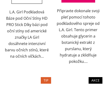
5
Připravte dokonale svoji
hvězdiček.
L.A. Girl Podkladová
pleť pomocí tohoto
Báze pod Oční Stíny HD
podkladového spreje od
PRO Stick Díky bázi pod
L.A. Girl. Tento primer
oční stíny od americké
obsahuje glycerin a
značky LA Girl
botanický extrakt z
dosáhnete intenzivní
purslanu, který
barvu očních stínů, které
hydratuje a zklidňuje
na očních víčkách...
pokožku....
TIP
AKCE