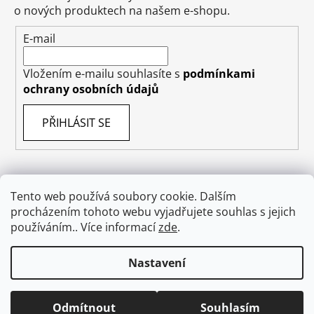
o nových produktech na našem e-shopu.
E-mail
Vložením e-mailu souhlasíte s
podmínkami
ochrany osobních údajů
PŘIHLÁSIT SE
Tento web používá soubory cookie. Dalším
Obchodní podmínky
Doprava
Napište nám
procházením tohoto webu vyjadřujete souhlas s jejich
Ochrana osobních údajů GDPR
O nás
používáním.. Více informací
zde
.
Odstoupení od smlouvy
Nastavení
Vytvořil Shoptet
Odmítnout
Souhlasím
Copyright 2026
absolutecosmetics.eu
. Všechna