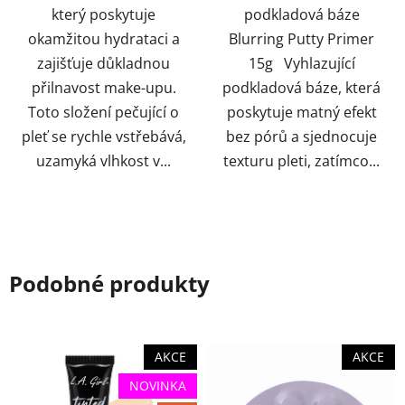
který poskytuje
podkladová báze
okamžitou hydrataci a
Blurring Putty Primer
zajišťuje důkladnou
15g Vyhlazující
přilnavost make-upu.
podkladová báze, která
Toto složení pečující o
poskytuje matný efekt
pleť se rychle vstřebává,
bez pórů a sjednocuje
uzamyká vlhkost v...
texturu pleti, zatímco...
Podobné produkty
AKCE
AKCE
NOVINKA