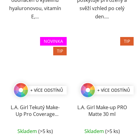
obohacen o kyselinu
poskytuje přirozený a
hyaluronovou, vitamín
svěží vzhled po celý
E,...
den....
NOVINKA
TIP
TIP
+ VÍCE ODSTÍNŮ
+ VÍCE ODSTÍNŮ
L.A. Girl Tekutý Make-
L.A. Girl Make-up PRO
Up Pro Coverage
Matte 30 ml
Illuminating 28 ml
Průměrné
Průměrné
Skladem
(>5 ks)
Skladem
(>5 ks)
hodnocení
hodnocení