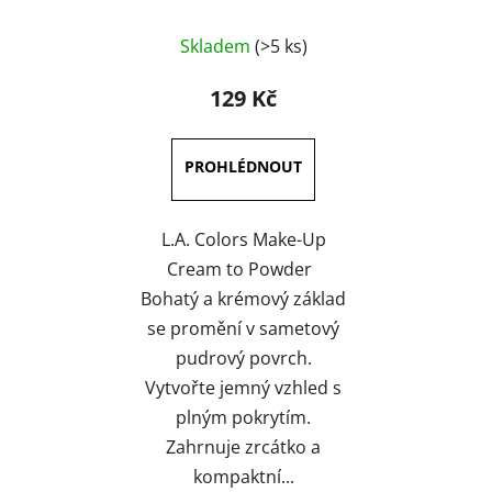
Průměrné
Skladem
(>5 ks)
hodnocení
produktu
129 Kč
je
4,0
z
5
hvězdiček.
L.A. Colors Make-Up
Cream to Powder
Bohatý a krémový základ
se promění v sametový
pudrový povrch.
Vytvořte jemný vzhled s
plným pokrytím.
Zahrnuje zrcátko a
kompaktní...